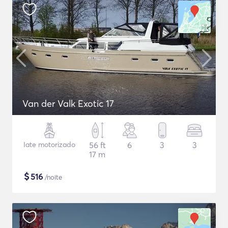
Van der Valk Exotic 17
Iate motorizado
56 ft
6
3
3
17 m
$
516
/noite