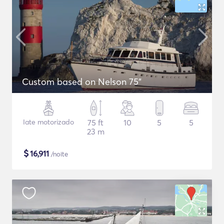
Custom based on Nelson 75"
Iate motorizado
75 ft
10
5
5
23 m
$
16,911
/noite