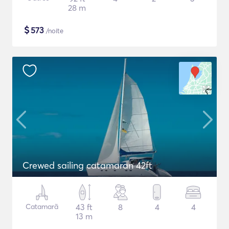
28 m
$
573
/noite
Crewed sailing catamaran 42ft
Catamarã
43 ft
8
4
4
13 m