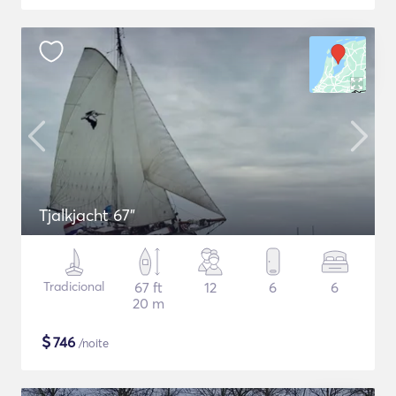
Tjalkjacht 67"
Tradicional
67 ft
12
6
6
20 m
$
746
/noite