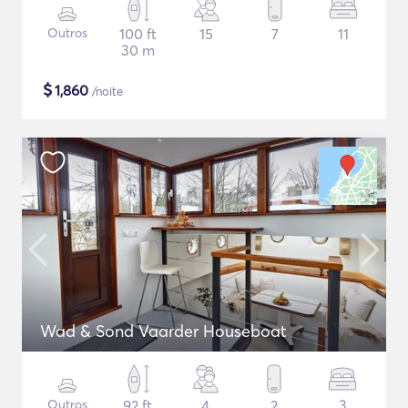
Outros
100 ft
15
7
11
30 m
$
1,860
/noite
Wad & Sond Vaarder Houseboat
Outros
92 ft
4
2
3