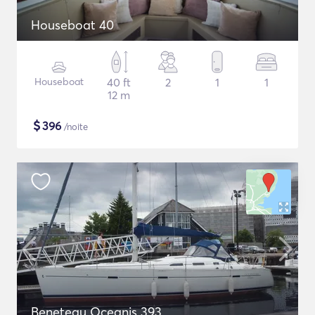
Houseboat 40
Houseboat
40 ft
2
1
1
12 m
$
396
/noite
Beneteau Oceanis 393