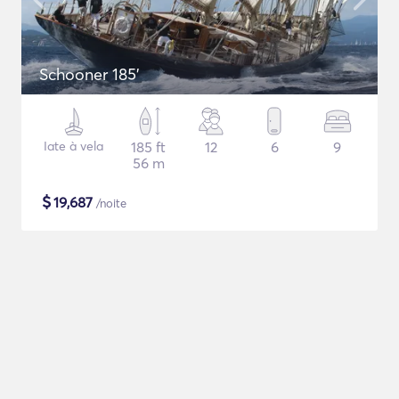
Schooner 185'
Iate à vela
185 ft
12
6
9
56 m
$
19,687
/noite