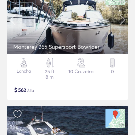
Monterey 265 Supersport Bowrider
Lancha
25 ft
10 Cruzeiro
0
8 m
$
562
/dia