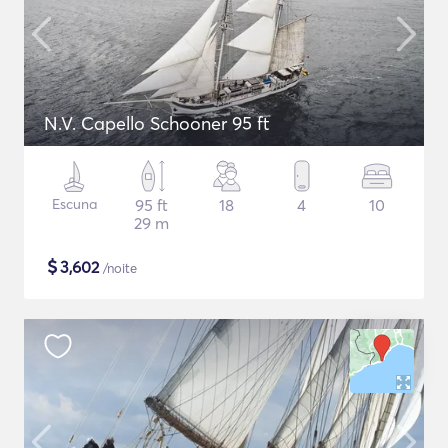
N.V. Capello Schooner 95 ft
Escuna
95 ft
18
4
10
29 m
$
3,602
/noite