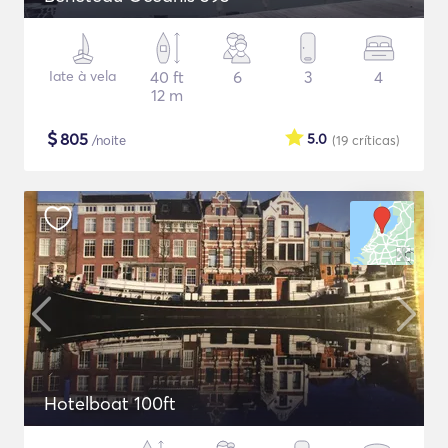
Iate à vela
40 ft
6
3
4
12 m
$
805
5.0
/noite
(19
críticas
)
Hotelboat 100ft