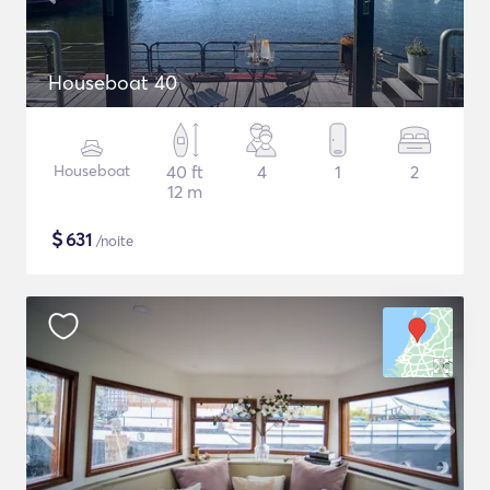
Houseboat 40
Houseboat
40 ft
4
1
2
12 m
$
631
/noite