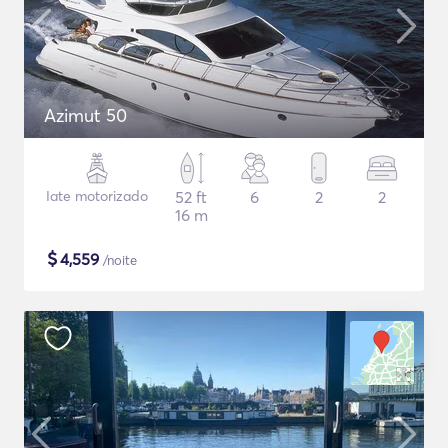
Azimut 50
Iate motorizado
52 ft
6
2
2
16 m
$
4,559
/noite