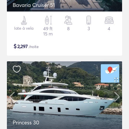
Bavaria Cruiser 51
Iate à vela
49 ft
8
3
4
15 m
$
2,297
/noite
Princess 30