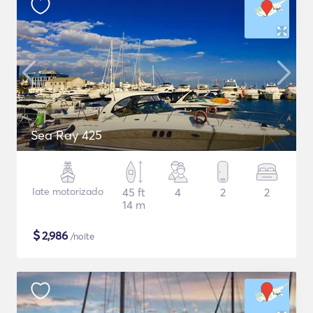
Sea Ray 425
Iate motorizado
45 ft
4
2
2
14 m
$
2,986
/noite