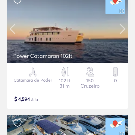
Power Catamaran 102ft
Catamarã de Poder
102 ft
150
0
31 m
Cruzeiro
$
4,594
/dia