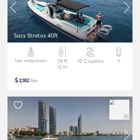
Sacs Stratos 40ft
Iate motorizado
39 ft
10 Cruzeiro
1
12 m
$
2,182
/dia