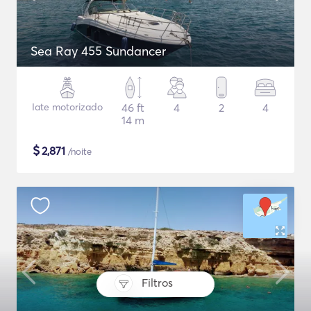
Sea Ray 455 Sundancer
Iate motorizado
46 ft
4
2
4
14 m
$
2,871
/noite
Filtros