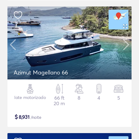
Azimut Magellano 66
Iate motorizado
66 ft
8
4
5
20 m
$
8,931
/noite