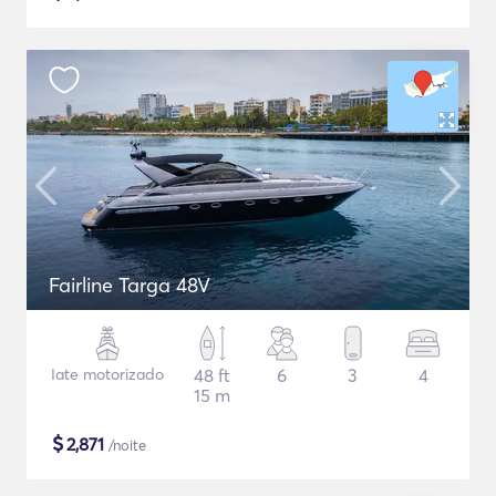
Fairline Targa 48V
Iate motorizado
48 ft
6
3
4
15 m
$
2,871
/noite