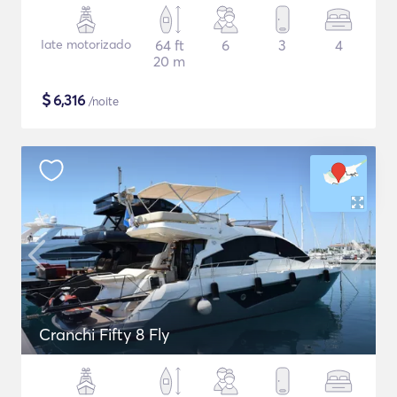
Iate motorizado
64 ft
6
3
4
20 m
$
6,316
/noite
Cranchi Fifty 8 Fly