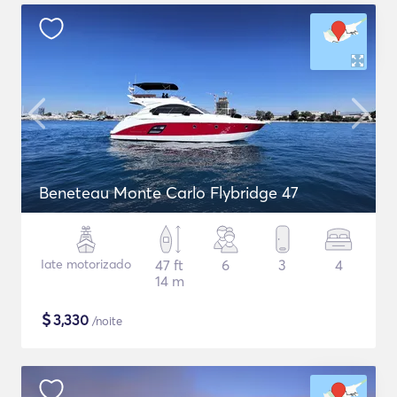
Beneteau Monte Carlo Flybridge 47
Iate motorizado
47 ft
6
3
4
14 m
$
3,330
/noite