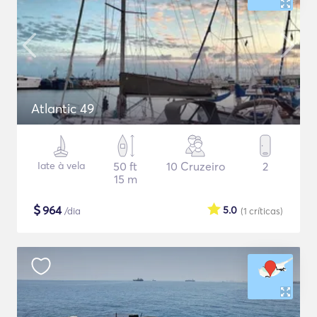
Atlantic 49
Iate à vela
50 ft
10 Cruzeiro
2
15 m
$
964
5.0
/dia
(1
críticas
)