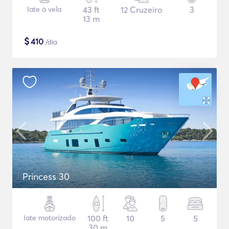
Iate à vela
43 ft
12 Cruzeiro
3
13 m
$
410
/dia
Princess 30
Iate motorizado
100 ft
10
5
5
30 m