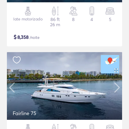
Iate motorizado
86 ft
8
4
5
26 m
$
8,358
/noite
Fairline 75