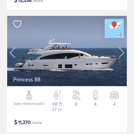
$
15,356
/noite
Princess 88
Iate motorizado
88 ft
8
4
4
27 m
$
11,370
/noite