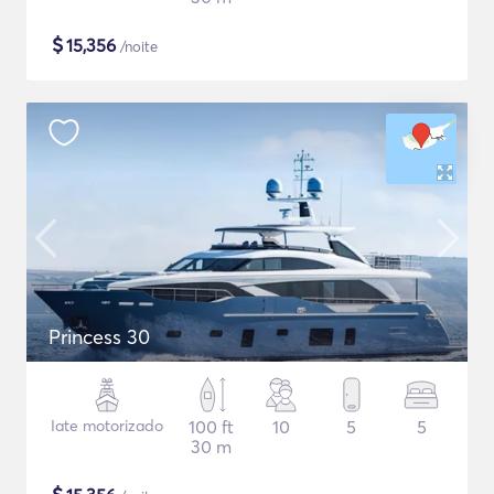
$
15,356
/noite
Princess 30
Iate motorizado
100 ft
10
5
5
30 m