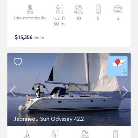
Iate motorizado
100 ft
10
5
5
30 m
$
15,356
/noite
Jeanneau Sun Odyssey 42.2