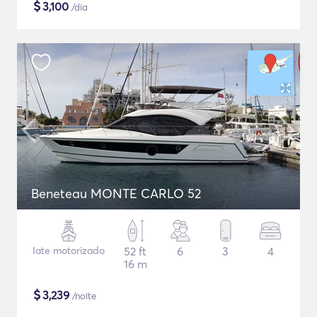
$
3,100
/dia
Beneteau MONTE CARLO 52
Iate motorizado
52 ft
6
3
4
16 m
$
3,239
/noite