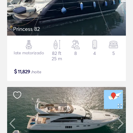
Princess 82
Iate motorizado
82 ft
8
4
5
25 m
$
11,829
/noite