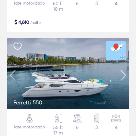
Iate motorizado
60 ft
6
3
4
18 m
$
4,610
/noite
Ferretti 550
Iate motorizado
55 ft
6
3
4
17 m