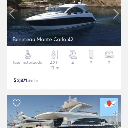
Beneteau Monte Carlo 42
Iate motorizado
42 ft
4
2
2
13 m
$
2,871
/noite