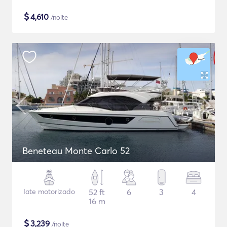
$
4,610
/noite
Beneteau Monte Carlo 52
Iate motorizado
52 ft
6
3
4
16 m
$
3,239
/noite