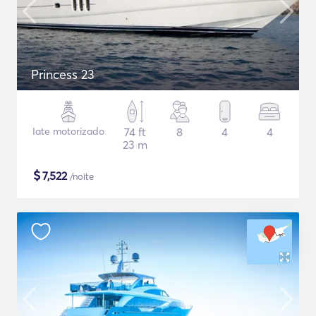
Princess 23
Iate motorizado
74 ft
8
4
4
23 m
$
7,522
/noite