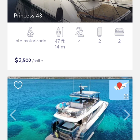
Princess 43
Iate motorizado
47 ft
4
2
2
14 m
$
3,502
/noite