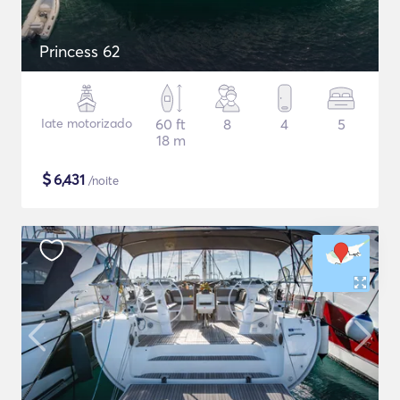
Princess 62
Iate motorizado
60 ft
8
4
5
18 m
$
6,431
/noite