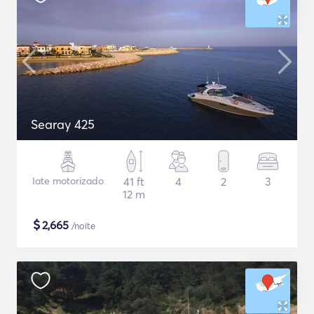
Searay 425
Iate motorizado
41 ft
4
2
3
12 m
$
2,665
/noite