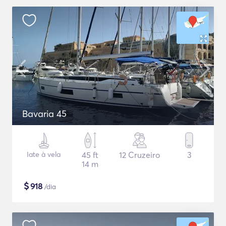
Bavaria 45
Iate à vela
45 ft
12 Cruzeiro
3
14 m
$
918
/dia