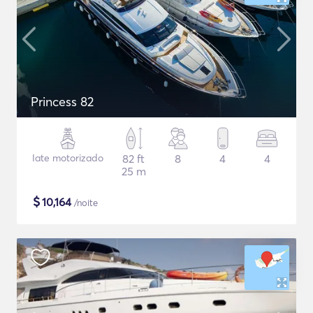
Princess 82
Iate motorizado
82 ft
8
4
4
25 m
$
10,164
/noite