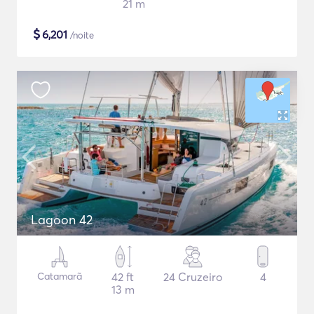
21 m
$
6,201
/noite
Lagoon 42
Catamarã
42 ft
24 Cruzeiro
4
13 m