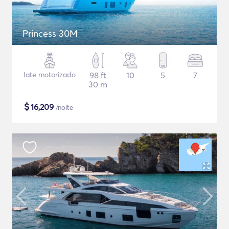
Princess 30M
Iate motorizado
98 ft
10
5
7
30 m
$
16,209
/noite