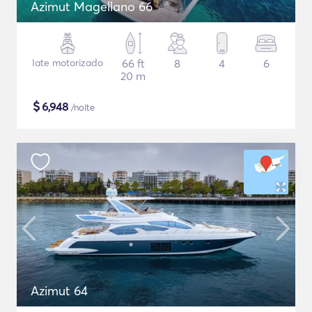
Azimut Magellano 66
Iate motorizado
66 ft
8
4
6
20 m
$
6,948
/noite
Azimut 64