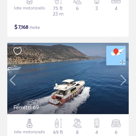
Iate motorizado
75 ft
6
3
4
23 m
$
7,168
/noite
Ferretti 69
Iate motorizado
69 ft
8
4
6