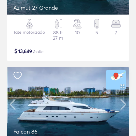
Azimut 27 Grande
Iate motorizado
88 ft
10
5
7
27 m
$
13,649
/noite
Falcon 86