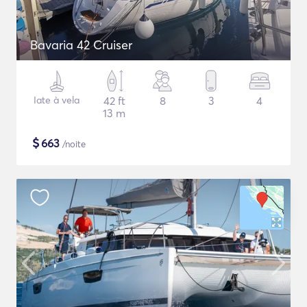
Bavaria 42 Cruiser
Iate à vela
42 ft
8
3
4
13 m
$
663
/noite