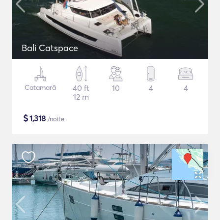
Bali Catspace
Catamarã
40 ft
10
4
4
12 m
$
1,318
/noite