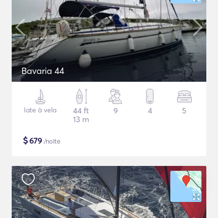
Bavaria 44
Iate à vela
44 ft
9
4
5
13 m
$
679
/noite