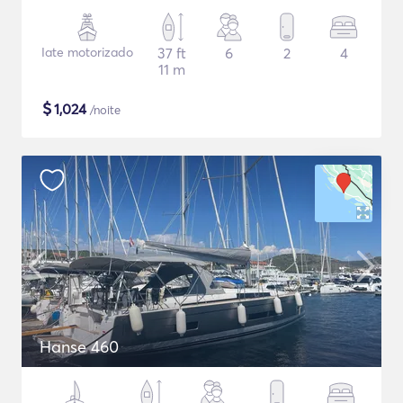
Iate motorizado
37 ft
6
2
4
11 m
$
1,024
/noite
Hanse 460