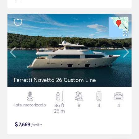
Ferretti Navetta 26 Custom Line
Iate motorizado
86 ft
8
4
4
26 m
$
7,669
/noite