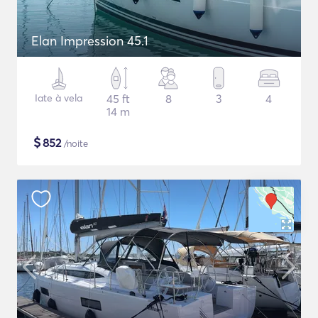
Elan Impression 45.1
Iate à vela
45 ft
8
3
4
14 m
$
852
/noite