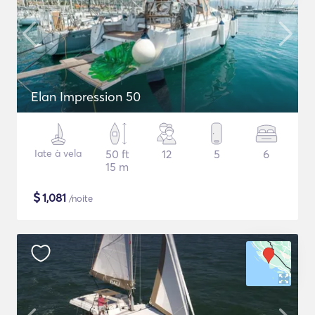
Elan Impression 50
Iate à vela
50 ft
12
5
6
15 m
$
1,081
/noite