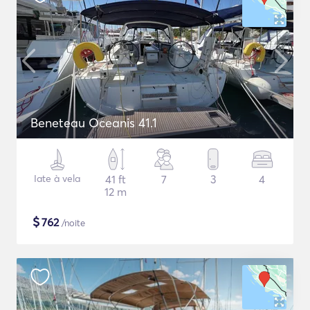
Beneteau Oceanis 41.1
Iate à vela
41 ft
7
3
4
12 m
$
762
/noite