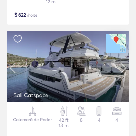
12 m
$
622
/noite
Bali Catspace
Catamarã de Poder
42 ft
8
4
4
13 m