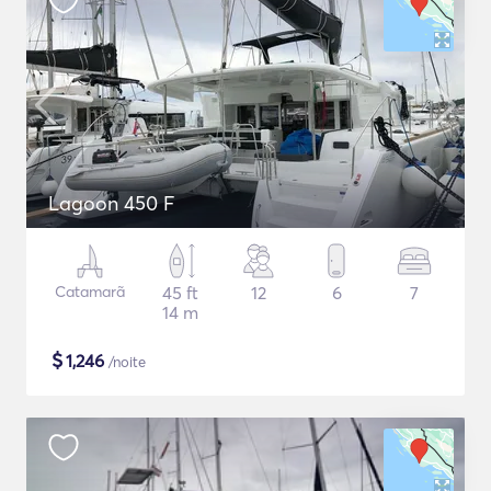
Lagoon 450 F
Catamarã
45 ft
12
6
7
14 m
$
1,246
/noite