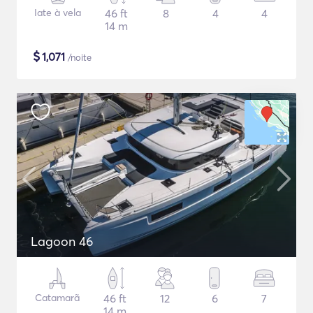
Iate à vela
46 ft
8
4
4
14 m
$
1,071
/noite
Lagoon 46
Catamarã
46 ft
12
6
7
14 m