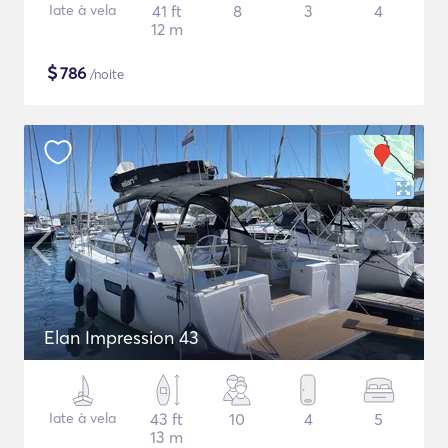
Iate à vela
41 ft
8
3
4
12 m
$
786
/noite
Elan Impression 43
Iate à vela
43 ft
10
4
5
13 m