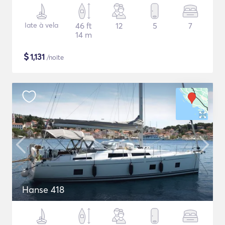
Iate à vela
46 ft
12
5
7
14 m
$
1,131
/noite
Hanse 418