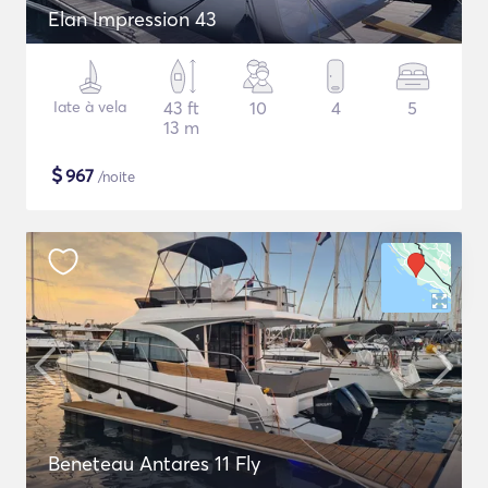
Elan Impression 43
Iate à vela
43 ft
10
4
5
13 m
$
967
/noite
Beneteau Antares 11 Fly