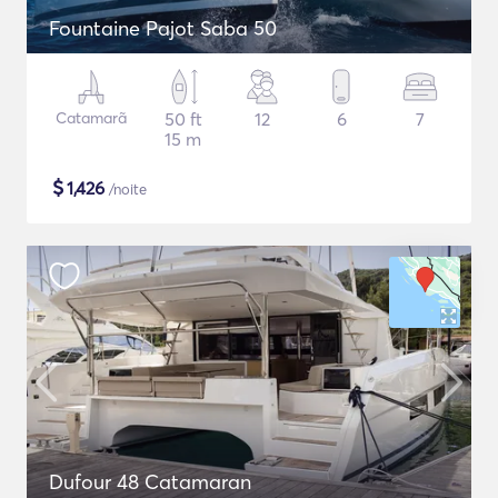
Fountaine Pajot Saba 50
Catamarã
50 ft
12
6
7
15 m
$
1,426
/noite
Dufour 48 Catamaran