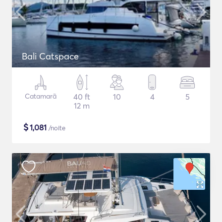
Bali Catspace
Catamarã
40 ft
10
4
5
12 m
$
1,081
/noite