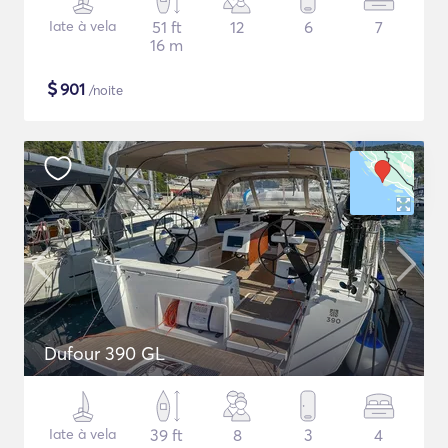
Iate à vela
51 ft
12
6
7
16 m
$
901
/noite
Dufour 390 GL
Iate à vela
39 ft
8
3
4