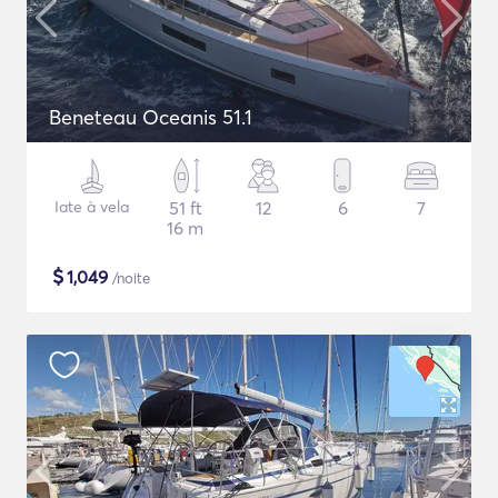
Beneteau Oceanis 51.1
Iate à vela
51 ft
12
6
7
16 m
$
1,049
/noite