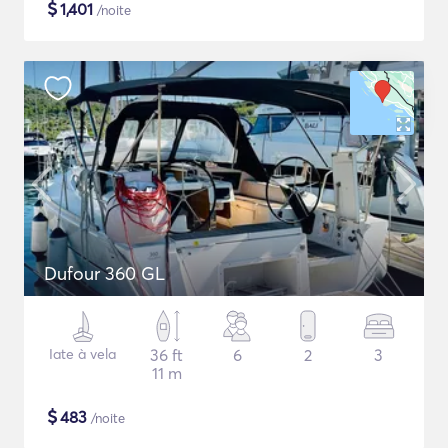
$
1,401
/noite
Dufour 360 GL
Iate à vela
36 ft
6
2
3
11 m
$
483
/noite