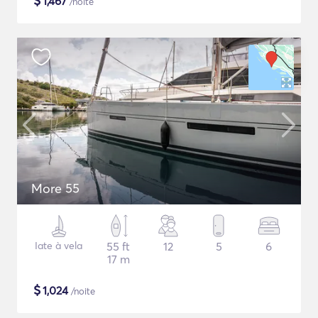
$
1,467
/noite
More 55
Iate à vela
55 ft
12
5
6
17 m
$
1,024
/noite