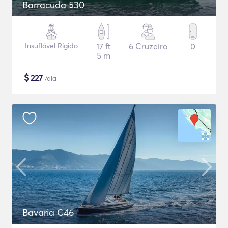
Barracuda 530
Insuflável Rígido
17 ft
6 Cruzeiro
0
5 m
$
227
/dia
Bavaria C46