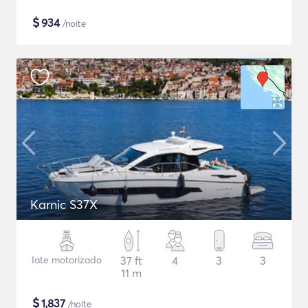
$
934
/noite
Karnic S37X
Iate motorizado
37 ft
4
3
3
11 m
$
1,837
/noite