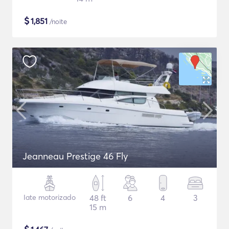
$
1,851
/noite
Jeanneau Prestige 46 Fly
Iate motorizado
48 ft
6
4
3
15 m