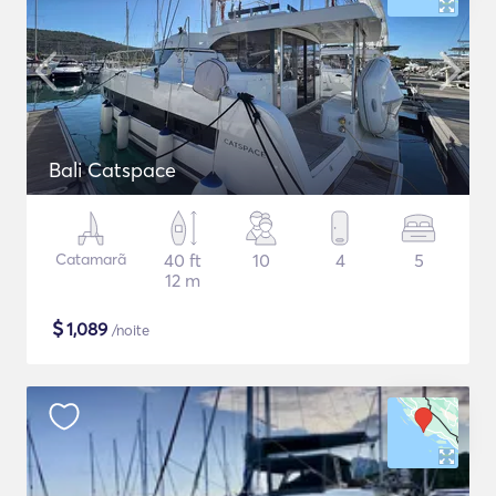
Bali Catspace
Catamarã
40 ft
10
4
5
12 m
$
1,089
/noite