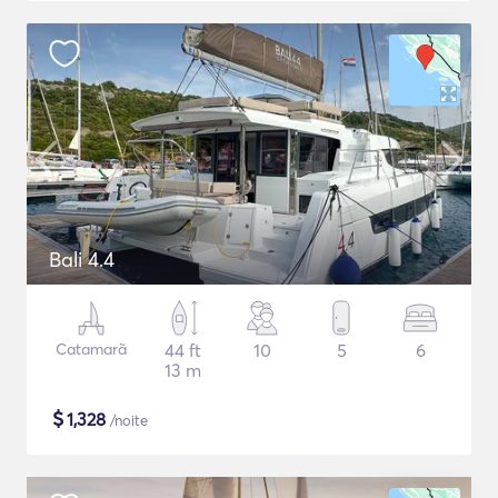
Bali 4.4
Catamarã
44 ft
10
5
6
13 m
$
1,328
/noite