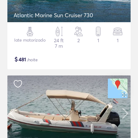
Atlantic Marine Sun Cruiser 730
Iate motorizado
24 ft
2
1
1
7 m
$
481
/noite