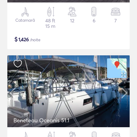
Catamarã
48 ft
12
6
7
15 m
$
1,426
/noite
Beneteau Oceanis 51.1