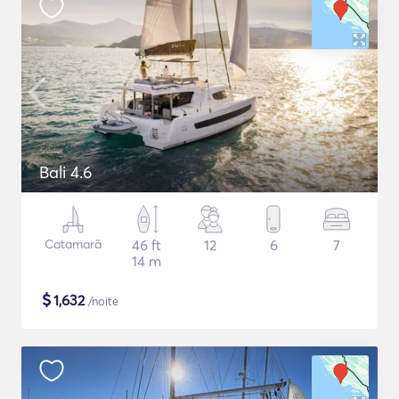
Bali 4.6
Catamarã
46 ft
12
6
7
14 m
$
1,632
/noite