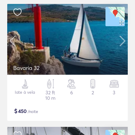
Bavaria 32
Iate à vela
32 ft
6
2
3
10 m
$
450
/noite