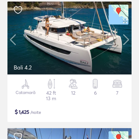
Bali 4.2
Catamarã
42 ft
12
6
7
13 m
$
1,425
/noite