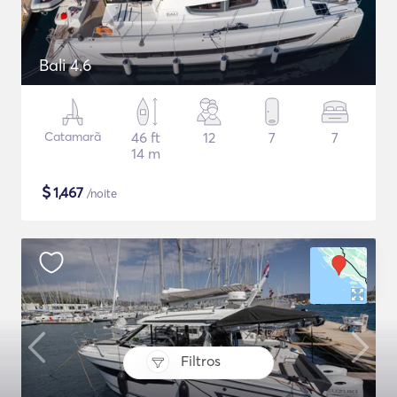
Bali 4.6
Catamarã
46 ft
12
7
7
14 m
$
1,467
/noite
Filtros