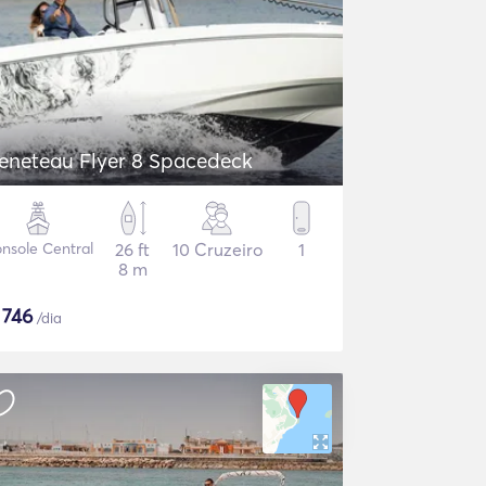
eneteau Flyer 8 Spacedeck
nsole Central
26 ft
10 Cruzeiro
1
8 m
$
746
/dia