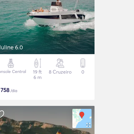
luline 6.0
nsole Central
19 ft
8 Cruzeiro
0
6 m
$
758
/dia