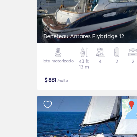
Beneteau Antares Flybridge 12
Iate motorizado
43 ft
4
2
2
13 m
$
861
/noite