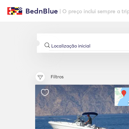
BednBlue
| O preço inclui sempre a tri
Filtros