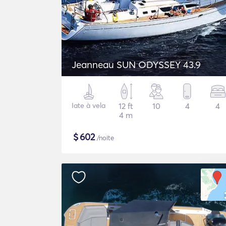
Jeanneau SUN ODYSSEY 43.9
Iate à vela
12 ft
10
4
4
4 m
$
602
/noite