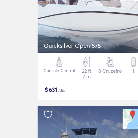
Quicksilver Open 675
Console Central
22 ft
8 Cruzeiro
1
7 m
$
631
/dia