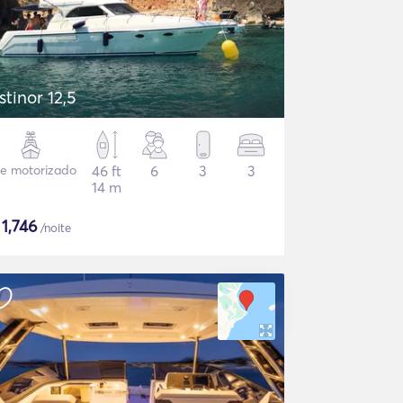
stinor 12,5
te motorizado
46 ft
6
3
3
14 m
$
1,746
/noite