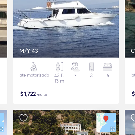
M/Y 43
C
Iate motorizado
43 ft
7
3
6
Ia
13 m
$
1,722
/noite