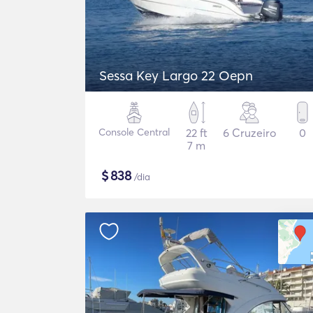
Sessa Key Largo 22 Oepn
Console Central
22 ft
6 Cruzeiro
0
7 m
$
838
/dia