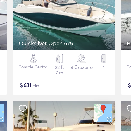
Quicksilver Open 675
B
Console Central
22 ft
8 Cruzeiro
1
Co
7 m
$
631
/dia