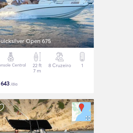
uicksilver Open 675
nsole Central
22 ft
8 Cruzeiro
1
7 m
$
643
/dia