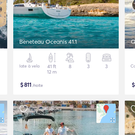
Beneteau Oceanis 41.1
Q
Iate à vela
41 ft
8
3
3
Co
12 m
$
811
/noite