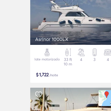
Asrinor 1000LX
Iate motorizado
33 ft
4
3
4
10 m
$
1,722
/noite