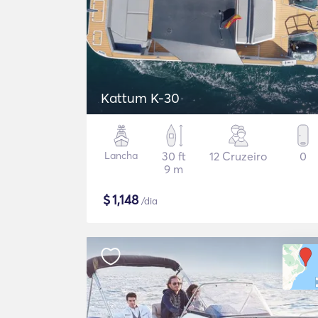
Kattum K-30
Lancha
30 ft
12 Cruzeiro
0
9 m
$
1,148
/dia