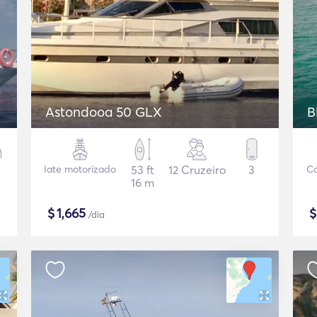
Astondooa 50 GLX
B
Iate motorizado
53 ft
12 Cruzeiro
3
Co
16 m
$
1,665
/dia