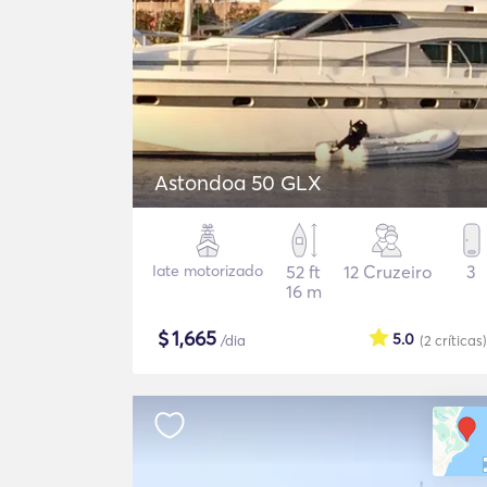
Astondoa 50 GLX
Iate motorizado
52 ft
12 Cruzeiro
3
16 m
$
1,665
5.0
/dia
(2
críticas
)