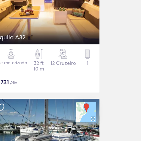
quila A32
te motorizado
32 ft
12 Cruzeiro
1
10 m
$
731
/dia