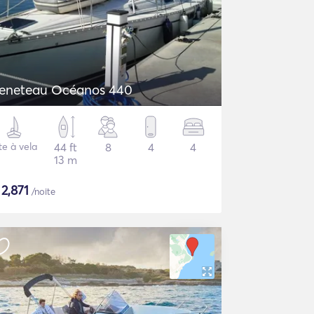
eneteau Océanos 440
te à vela
44 ft
8
4
4
13 m
$
2,871
/noite