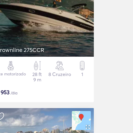
rownline 275CCR
te motorizado
28 ft
8 Cruzeiro
1
9 m
$
953
/dia