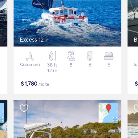
Excess 12
B
Catamarã
38 ft
8
6
6
Ia
12 m
$
1,780
/noite