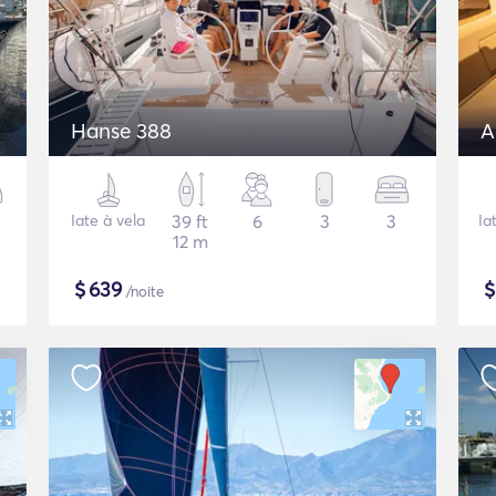
Hanse 388
A
Iate à vela
39 ft
6
3
3
Ia
12 m
$
639
/noite