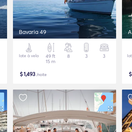
Bavaria 49
A
Iate à vela
49 ft
8
3
3
Ia
15 m
$
1,493
/noite