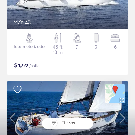
M/Y 43
Iate motorizado
43 ft
7
3
6
13 m
$
1,722
/noite
Filtros