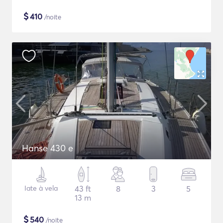
$
410
/noite
Hanse 430 e
Iate à vela
43 ft
8
3
5
13 m
$
540
/noite