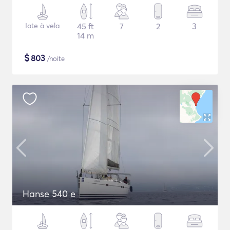
Iate à vela
45 ft
7
2
3
14 m
$
803
/noite
Hanse 540 e