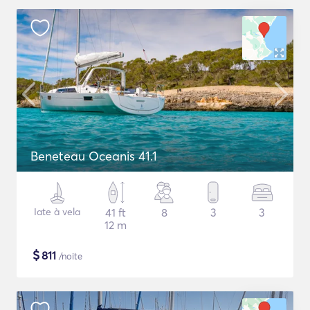
Beneteau Oceanis 41.1
Iate à vela
41 ft
8
3
3
12 m
$
811
/noite