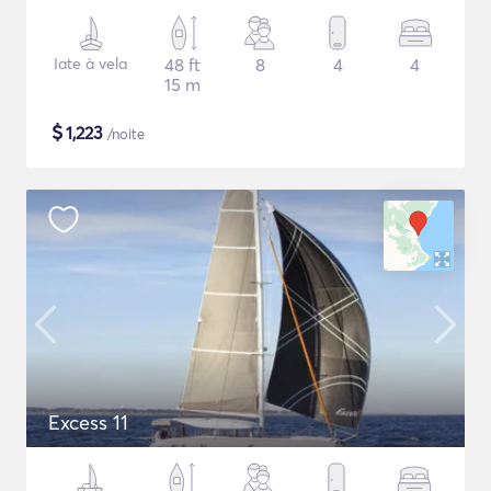
Iate à vela
48 ft
8
4
4
15 m
$
1,223
/noite
Excess 11