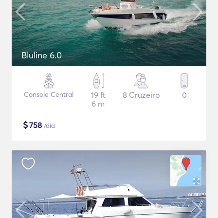
Bluline 6.0
Console Central
19 ft
8 Cruzeiro
0
6 m
$
758
/dia