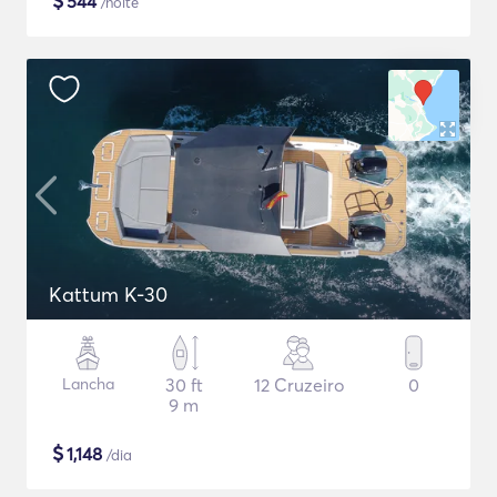
$
544
/noite
Kattum K-30
Lancha
30 ft
12 Cruzeiro
0
9 m
$
1,148
/dia