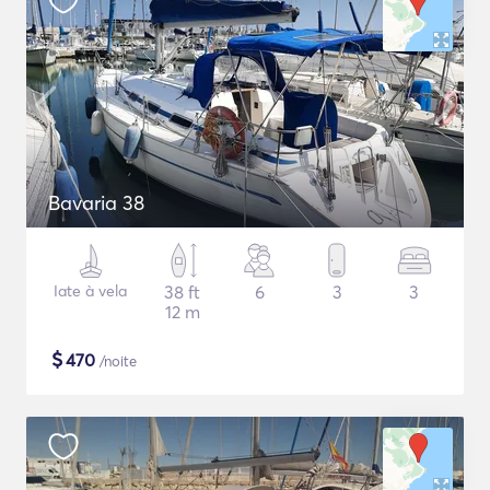
Bavaria 38
Iate à vela
38 ft
6
3
3
12 m
$
470
/noite