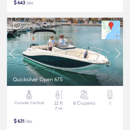
$
643
/dia
Quicksilver Open 675
Console Central
22 ft
8 Cruzeiro
1
7 m
$
631
/dia