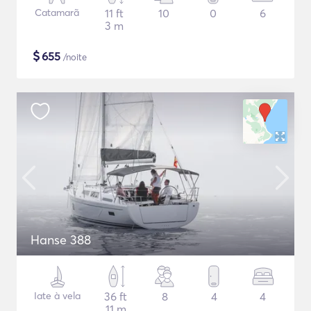
Catamarã
11 ft
10
0
6
3 m
$
655
/noite
Hanse 388
Iate à vela
36 ft
8
4
4
11 m