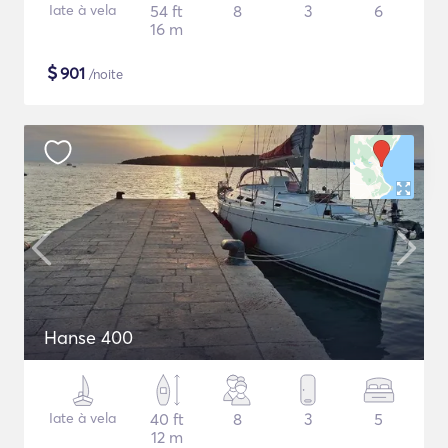
Iate à vela
54 ft
8
3
6
16 m
$
901
/noite
Hanse 400
Iate à vela
40 ft
8
3
5
12 m