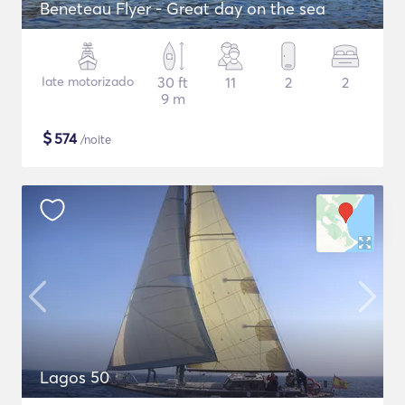
Beneteau Flyer - Great day on the sea
Iate motorizado
30 ft
11
2
2
9 m
$
574
/noite
Lagos 50