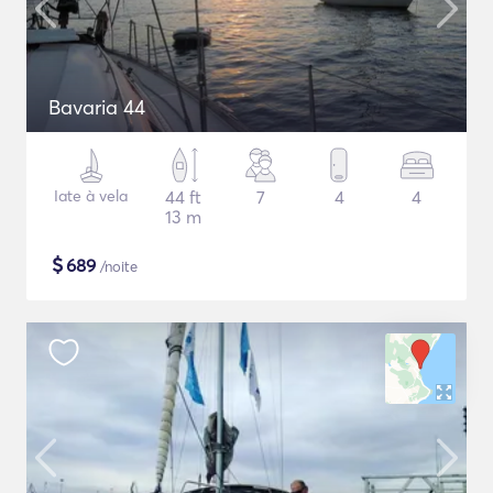
Bavaria 44
Iate à vela
44 ft
7
4
4
13 m
$
689
/noite