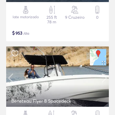
Iate motorizado
255 ft
9 Cruzeiro
0
78 m
$
953
/dia
Beneteau Flyer 8 Spacedeck