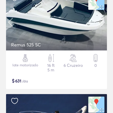
Remus 525 SC
Iate motorizado
16 ft
6 Cruzeiro
0
5 m
$
631
/dia