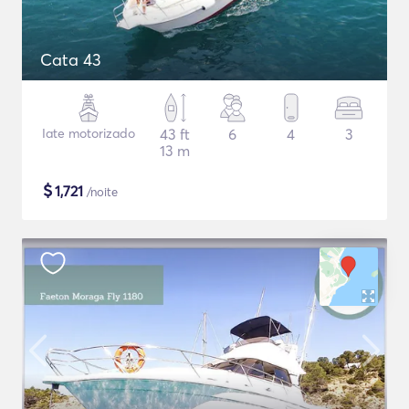
Cata 43
Iate motorizado
43 ft
6
4
3
13 m
$
1,721
/noite