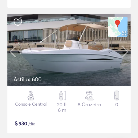
Astilux 600
Console Central
20 ft
8 Cruzeiro
0
6 m
$
930
/dia