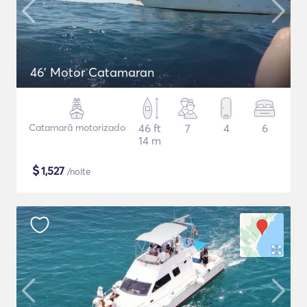
46' Motor Catamaran
Catamarã motorizado
46 ft
7
4
6
14 m
$
1,527
/noite