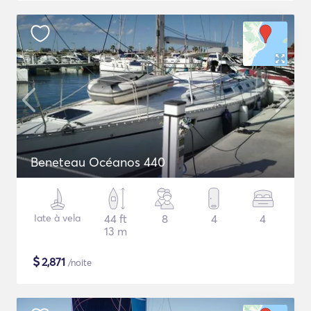
Beneteau Océanos 440
Iate à vela
44 ft
8
4
4
13 m
$
2,871
/noite