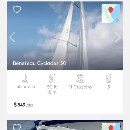
Beneteau Cyclades 50
Iate à vela
50 ft
11 Cruzeiro
5
15 m
$
849
/dia