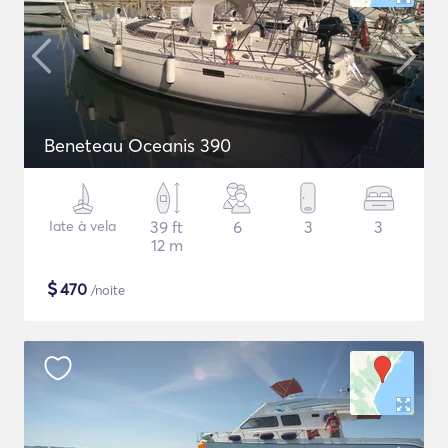
Beneteau Oceanis 390
Iate à vela
39 ft
6
3
3
12 m
$
470
/noite