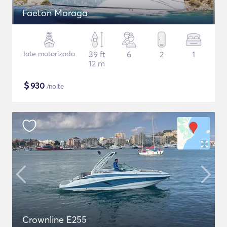
Faeton Moraga
Iate motorizado
39 ft
6
2
1
12 m
$
930
/noite
Crownline E255