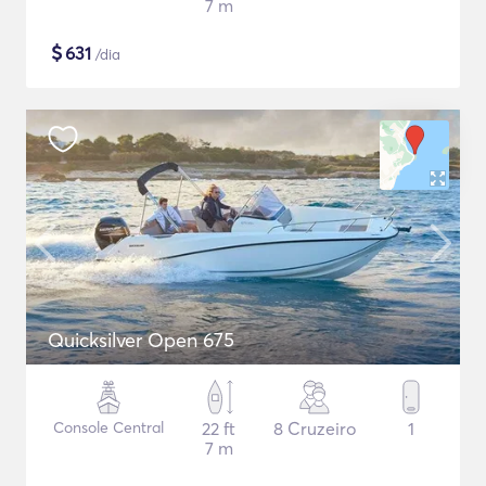
7 m
$
631
/dia
Quicksilver Open 675
Console Central
22 ft
8 Cruzeiro
1
7 m