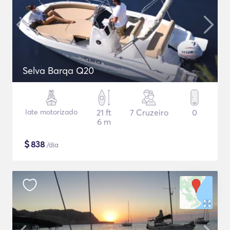
Selva Barqa Q20
Iate motorizado
21 ft
7 Cruzeiro
0
6 m
$
838
/dia