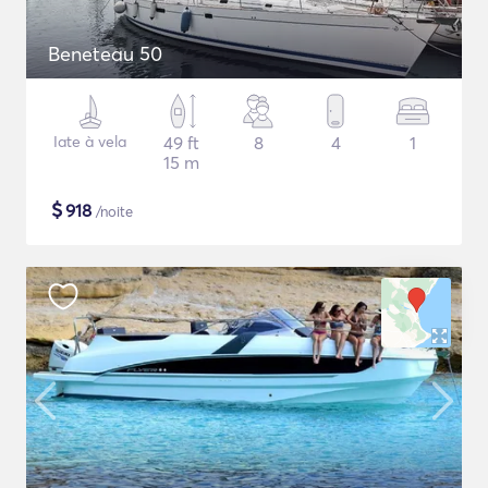
Beneteau 50
Iate à vela
49 ft
8
4
1
15 m
$
918
/noite