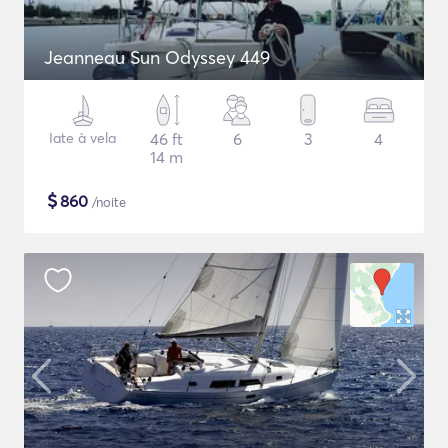
Jeanneau Sun Odyssey 449
Iate à vela
46 ft
6
3
4
14 m
$
860
/noite