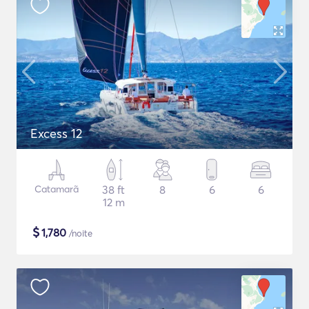
Excess 12
Catamarã
38 ft
8
6
6
12 m
$
1,780
/noite