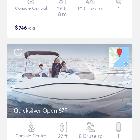
Console Central
26 ft
10 Cruzeiro
1
8 m
$
746
/dia
Quicksilver Open 675
Console Central
22 ft
8 Cruzeiro
1