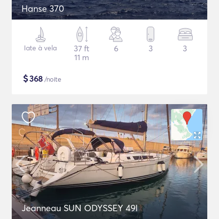
Hanse 370
Iate à vela
37 ft
6
3
3
11 m
$
368
/noite
Jeanneau SUN ODYSSEY 49I