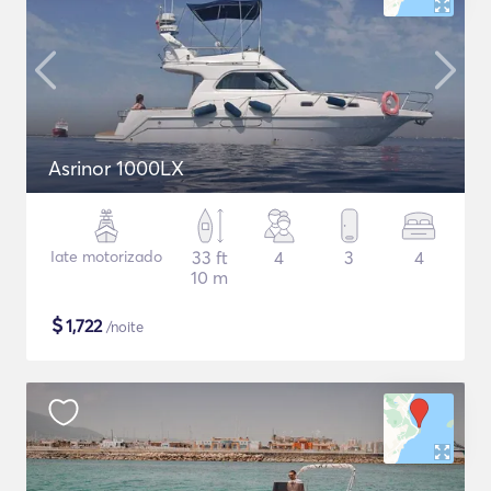
Asrinor 1000LX
Iate motorizado
33 ft
4
3
4
10 m
$
1,722
/noite