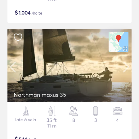
$
1,004
/noite
Northman maxus 35
Iate à vela
35 ft
8
3
4
11 m