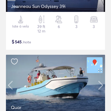
Jeanneau Sun Odyssey 39i
Iate à vela
39 ft
6
3
3
12 m
$
545
/noite
Quar