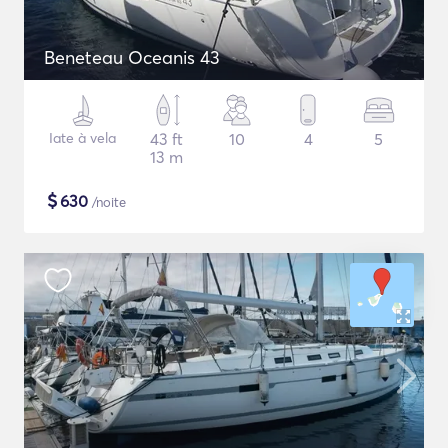
Beneteau Oceanis 43
Iate à vela
43 ft
10
4
5
13 m
$
630
/noite