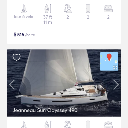
Iate à vela
37 ft
2
2
2
11 m
$
516
/noite
Jeanneau Sun Odyssey 490