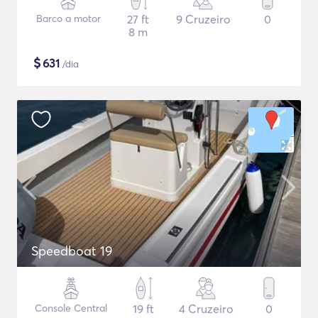
Barco a motor
27 ft
9 Cruzeiro
0
8 m
$
631
/dia
Speedboat 19
Console Central
19 ft
4 Cruzeiro
0