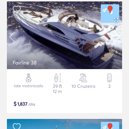
Fairline 38
Iate motorizado
39 ft
10 Cruzeiro
2
12 m
$
1,837
/dia