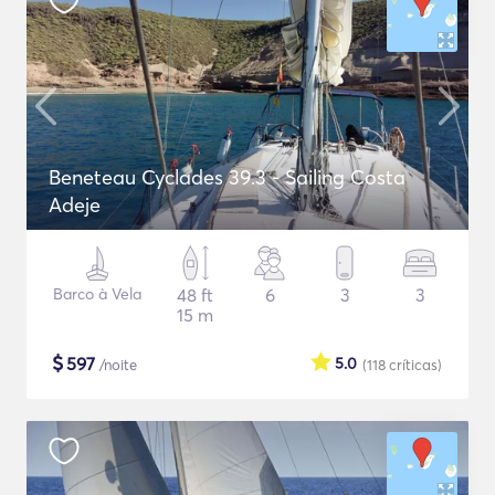
Beneteau Cyclades 39.3 - Sailing Costa
Adeje
Barco à Vela
48 ft
6
3
3
15 m
$
597
5.0
/noite
(118
críticas
)