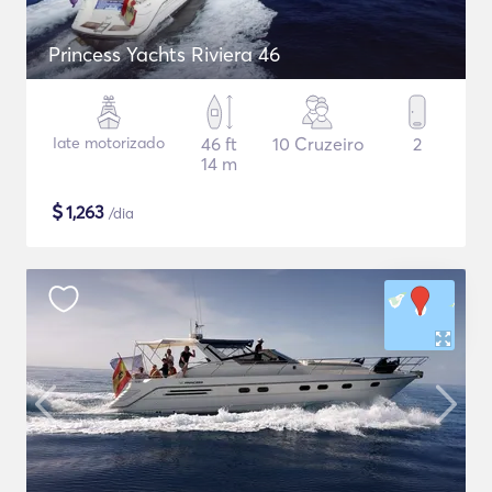
Princess Yachts Riviera 46
Iate motorizado
46 ft
10 Cruzeiro
2
14 m
$
1,263
/dia