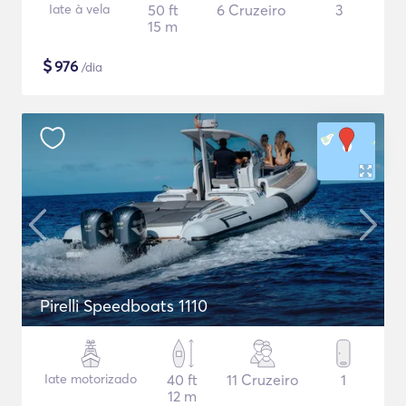
Iate à vela
50 ft
6 Cruzeiro
3
15 m
$
976
/dia
Pirelli Speedboats 1110
Iate motorizado
40 ft
11 Cruzeiro
1
12 m