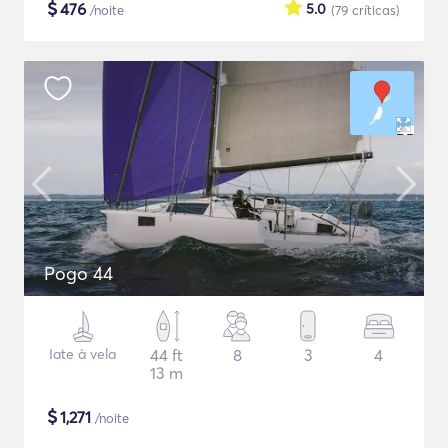
$
476
5.0
/noite
(79
críticas
)
Pogo 44
Iate à vela
44 ft
8
3
4
13 m
$
1,271
/noite