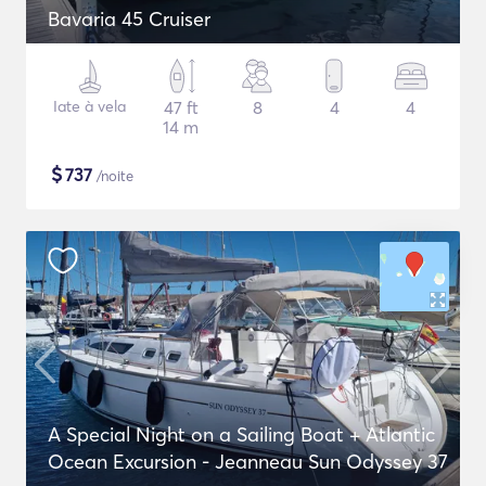
Bavaria 45 Cruiser
Iate à vela
47 ft
8
4
4
14 m
$
737
/noite
A Special Night on a Sailing Boat + Atlantic
Ocean Excursion - Jeanneau Sun Odyssey 37