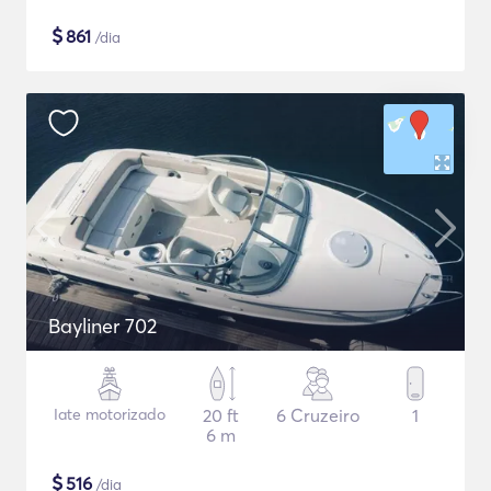
$
861
/dia
Bayliner 702
Iate motorizado
20 ft
6 Cruzeiro
1
6 m
$
516
/dia