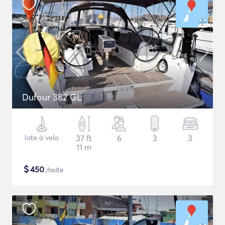
Dufour 382 GL
Iate à vela
37 ft
6
3
3
11 m
$
450
/noite