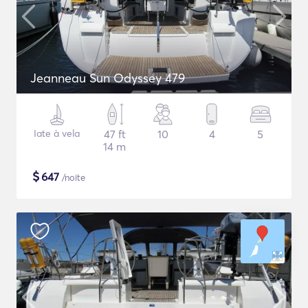
Jeanneau Sun Odyssey 479
Iate à vela
47 ft
10
4
5
14 m
$
647
/noite