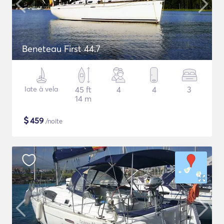
Beneteau First 44.7
Iate à vela
45 ft
4
4
3
14 m
$
459
/noite