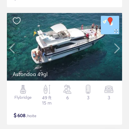
Astondoa 49gl
Flybridge
49 ft
6
3
3
15 m
$
608
/noite