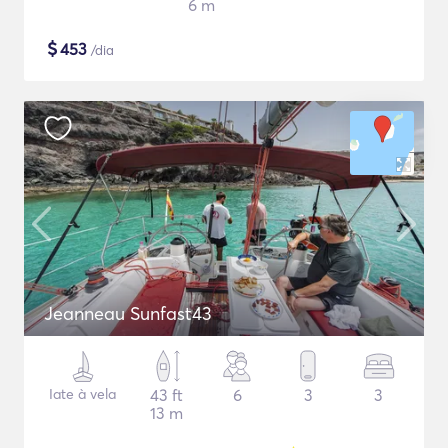
6 m
$
453
/dia
Jeanneau Sunfast43
Iate à vela
43 ft
6
3
3
13 m