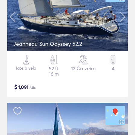
Jeanneau Sun Odyssey 52.2
Iate à vela
52 ft
12 Cruzeiro
4
16 m
$
1,091
/dia