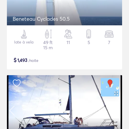
Beneteau Cyclades 50.5
Iate à vela
49 ft
11
5
7
15 m
$
1,493
/noite