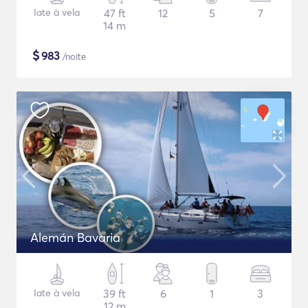
Iate à vela
47 ft
12
5
7
14 m
$
983
/noite
Alemán Bavaria
Iate à vela
39 ft
6
1
3
12 m