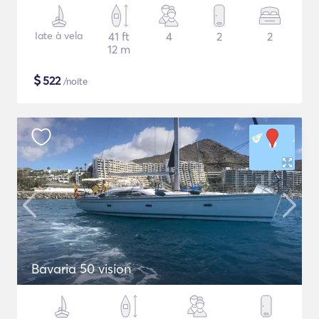
Iate à vela
41 ft
4
2
2
12 m
$
522
/noite
Bavaria 50 vision