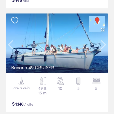
$
976
/dia
Bavaria 49 CRUISER
Iate à vela
49 ft
10
5
5
15 m
$
1,148
/noite