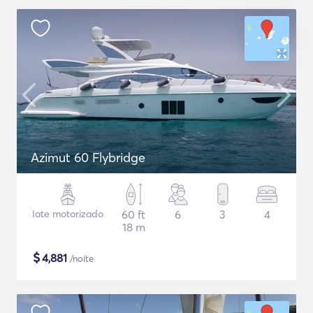
Azimut 60 Flybridge
Iate motorizado
60 ft
6
3
4
18 m
$
4,881
/noite