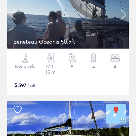
Beneteau Oceanis 50.5ft
Iate à vela
51 ft
8
4
4
15 m
$
597
/noite