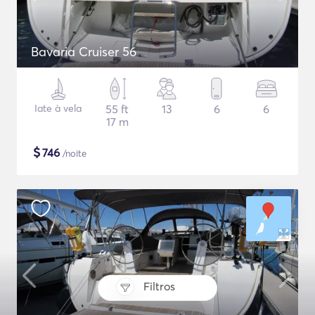
Bavaria Cruiser 56
Iate à vela
55 ft
13
6
6
17 m
$
746
/noite
Filtros