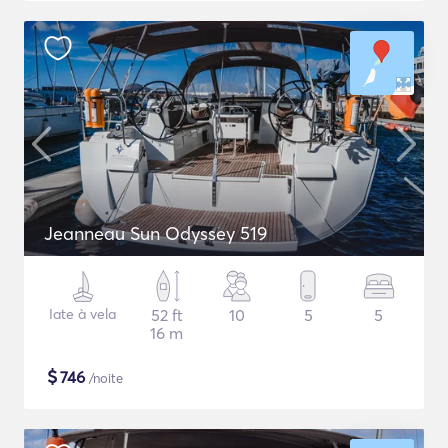
Jeanneau Sun Odyssey 519
Iate à vela
52 ft
10
5
5
16 m
$
746
/noite