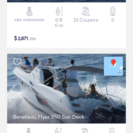
Iate motorizado
0 ft
32 Cruzeiro
0
0 m
$
2,871
/dia
Beneteau Flyer 850 Sun Deck