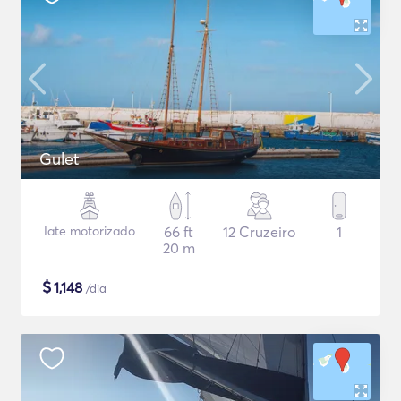
Gulet
Iate motorizado
66 ft
12 Cruzeiro
1
20 m
$
1,148
/dia