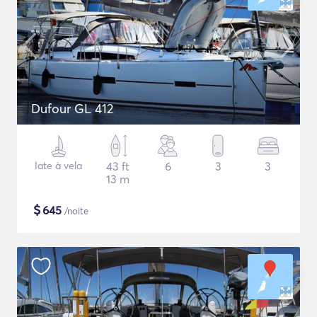
Dufour GL 412
Iate à vela
43 ft
6
3
3
13 m
$
645
/noite