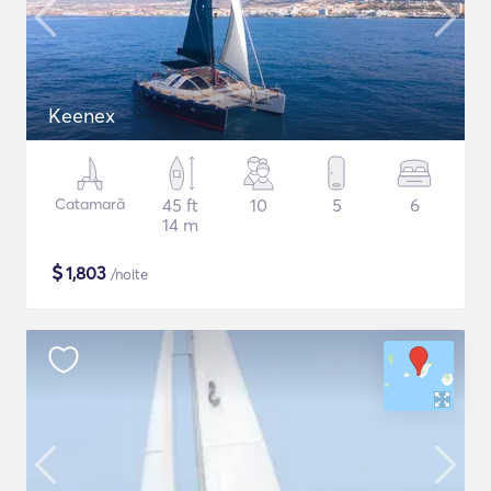
Keenex
Catamarã
45 ft
10
5
6
14 m
$
1,803
/noite