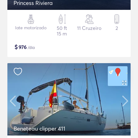
Princess Riviera
Iate motorizado
50 ft
11 Cruzeiro
2
15 m
$
976
/dia
Beneteau clipper 411