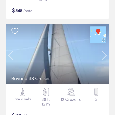
$
545
/noite
Bavaria 38 Cruiser
Iate à vela
38 ft
12 Cruzeiro
3
12 m