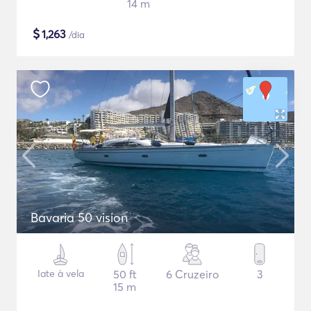
14 m
$
1,263
/dia
Bavaria 50 vision
Iate à vela
50 ft
6 Cruzeiro
3
15 m