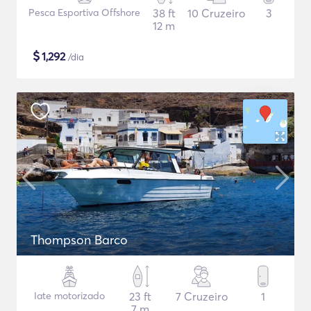
Pesca Esportiva Offshore
38 ft
10 Cruzeiro
3
12 m
$
1,292
/dia
Thompson Barco
Iate motorizado
23 ft
7 Cruzeiro
1
7 m