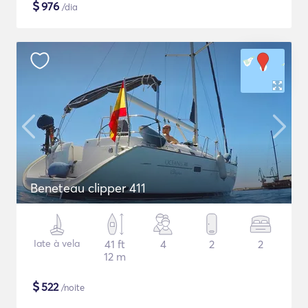
$
976
/dia
Beneteau clipper 411
Iate à vela
41 ft
4
2
2
12 m
$
522
/noite