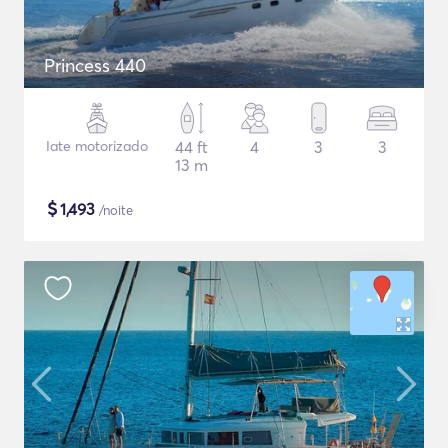
Princess 440
Iate motorizado
44 ft
4
3
3
13 m
$
1,493
/noite