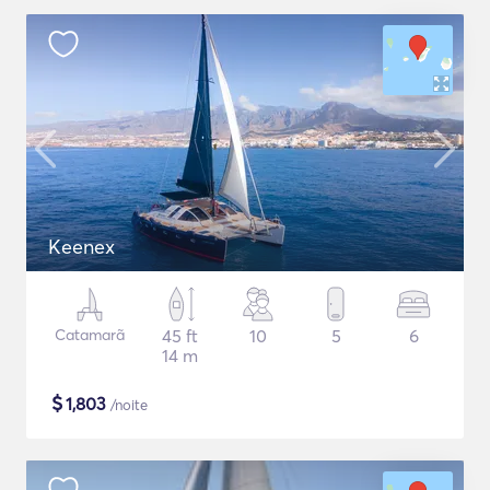
Keenex
Catamarã
45 ft
10
5
6
14 m
$
1,803
/noite