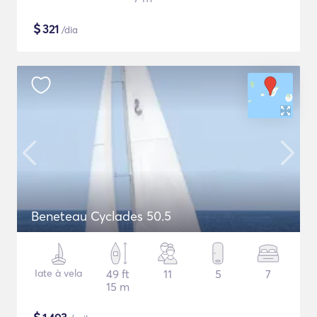
$
321
/dia
Beneteau Cyclades 50.5
Iate à vela
49 ft
11
5
7
15 m