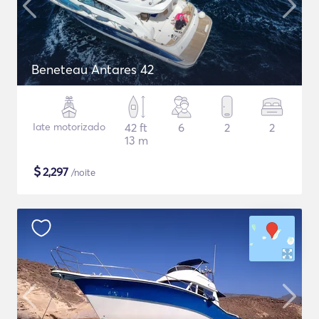
Beneteau Antares 42
Iate motorizado
42 ft
6
2
2
13 m
$
2,297
/noite