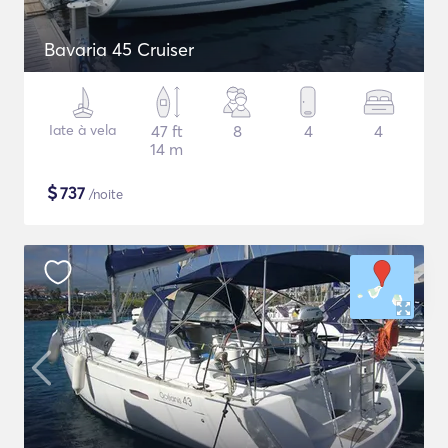
Bavaria 45 Cruiser
Iate à vela
47 ft
8
4
4
14 m
$
737
/noite