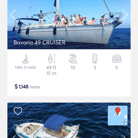
Bavaria 49 CRUISER
Iate à vela
49 ft
10
5
5
15 m
$
1,148
/noite