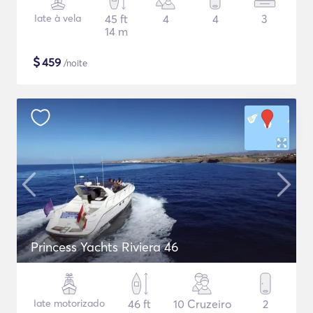
Iate à vela
45 ft
4
4
3
14 m
$
459
/noite
Princess Yachts Riviera 46
Iate motorizado
46 ft
10 Cruzeiro
2