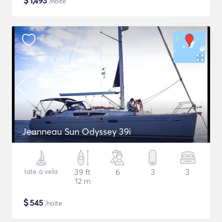
$
1,493
/noite
Jeanneau Sun Odyssey 39i
Iate à vela
39 ft
6
3
3
12 m
$
545
/noite