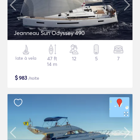
Jeanneau Sun Odyssey 490
Iate à vela
47 ft
12
5
7
14 m
$
983
/noite