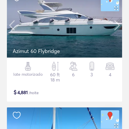
Azimut 60 Flybridge
Iate motorizado
60 ft
6
3
4
18 m
$
4,881
/noite