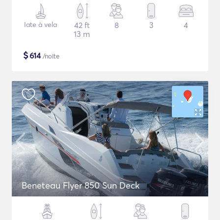
Iate à vela
42 ft
8
3
4
13 m
$
614
/noite
Beneteau Flyer 850 Sun Deck