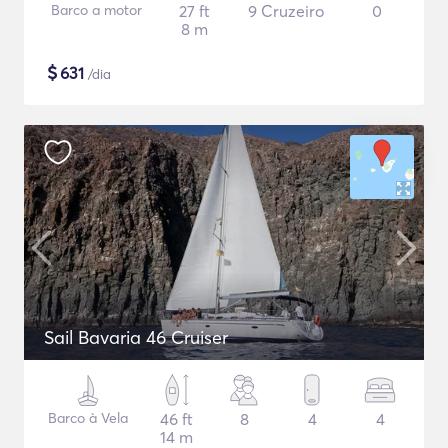
Barco a motor
27 ft
9 Cruzeiro
0
8 m
$
631
/dia
Sail Bavaria 46 Cruiser
Barco à Vela
46 ft
8
4
4
14 m