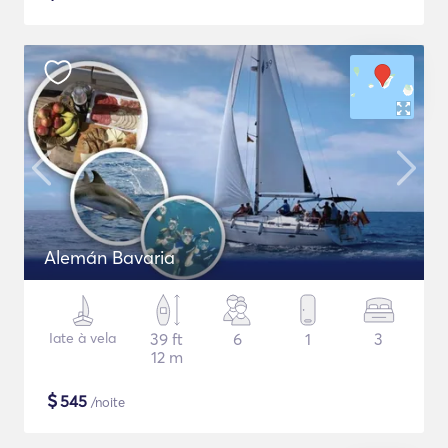
Alemán Bavaria
Iate à vela
39 ft
6
1
3
12 m
$
545
/noite