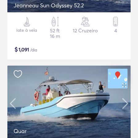
Jeanneau Sun Odyssey 52.2
Iate à vela
52 ft
12 Cruzeiro
4
16 m
$
1,091
/dia
Quar