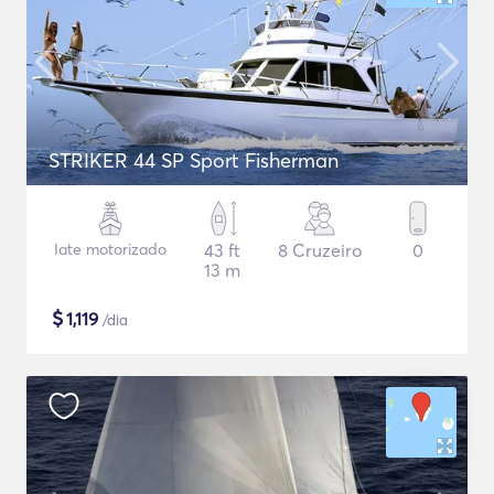
STRIKER 44 SP Sport Fisherman
Iate motorizado
43 ft
8 Cruzeiro
0
13 m
$
1,119
/dia