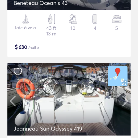
Beneteau Oceanis 43
Iate à vela
43 ft
10
4
5
13 m
$
630
/noite
Jeanneau Sun Odyssey 419