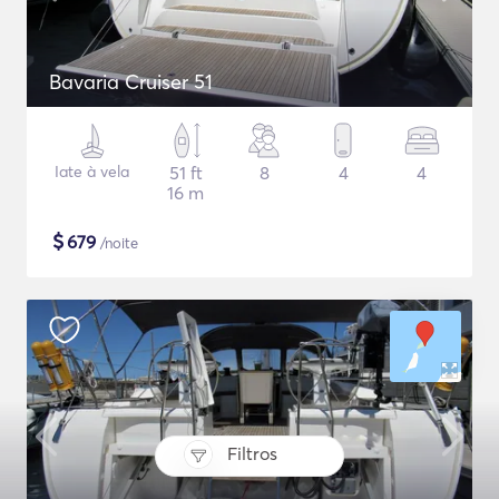
Bavaria Cruiser 51
Iate à vela
51 ft
8
4
4
16 m
$
679
/noite
Filtros