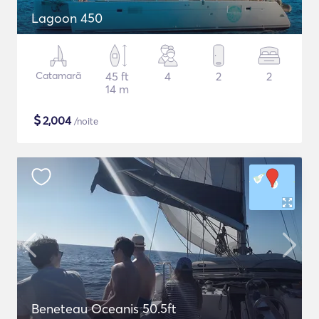
Lagoon 450
Catamarã
45 ft
4
2
2
14 m
$
2,004
/noite
Beneteau Oceanis 50.5ft