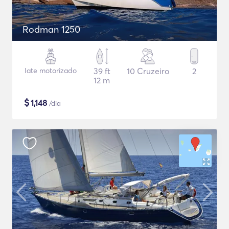
Rodman 1250
Iate motorizado
39 ft
10 Cruzeiro
2
12 m
$
1,148
/dia