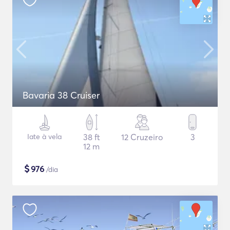
Bavaria 38 Cruiser
Iate à vela
38 ft
12 Cruzeiro
3
12 m
$
976
/dia