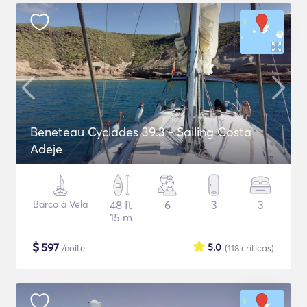
Beneteau Cyclades 39.3 - Sailing Costa
Adeje
Barco à Vela
48 ft
6
3
3
15 m
$
597
5.0
/noite
(118
críticas
)