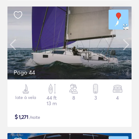
Pogo 44
Iate à vela
44 ft
8
3
4
13 m
$
1,271
/noite