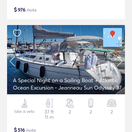
$
976
/noite
A Special Night on a Sailing Boat + Atlantic
Ocean Excursion - Jeanneau Sun Odyssey 37
Iate à vela
37 ft
2
2
2
11 m
$
516
/noite