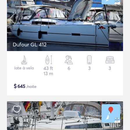
Dufour GL 412
Iate à vela
43 ft
6
3
3
13 m
$
645
/noite