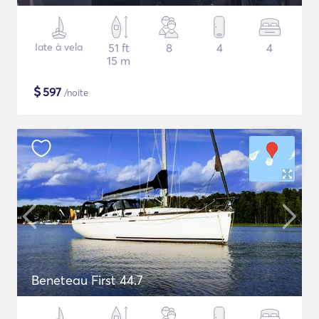
Iate à vela
51 ft
8
4
4
15 m
$
597
/noite
Beneteau First 44.7