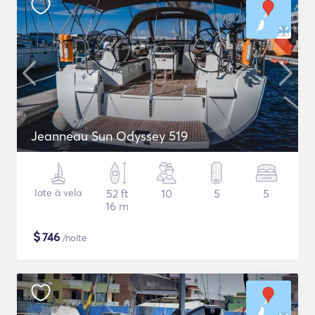
Jeanneau Sun Odyssey 519
Iate à vela
52 ft
10
5
5
16 m
$
746
/noite