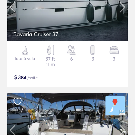
Bavaria Cruiser 37
Iate à vela
37 ft
6
3
3
11 m
$
384
/noite