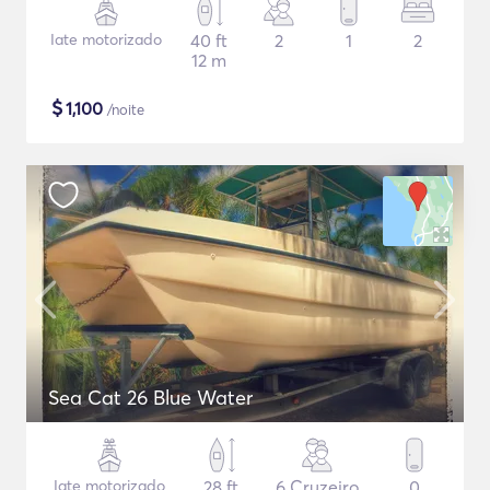
Iate motorizado
40 ft
2
1
2
12 m
$
1,100
/noite
Sea Cat 26 Blue Water
Iate motorizado
28 ft
6 Cruzeiro
0