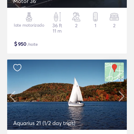
Motor 36'
Iate motorizado
36 ft
2
1
2
11 m
$
950
/noite
Aquarius 21 (1/2 day trips)