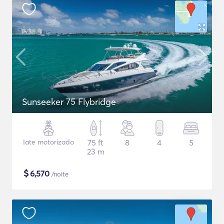
Sunseeker 75 Flybridge
Iate motorizado
75 ft
8
4
5
23 m
$
6,570
/noite