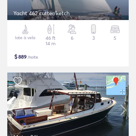
Yacht 462 cutter/ketch
Iate à vela
46 ft
6
3
5
14 m
$
889
/noite