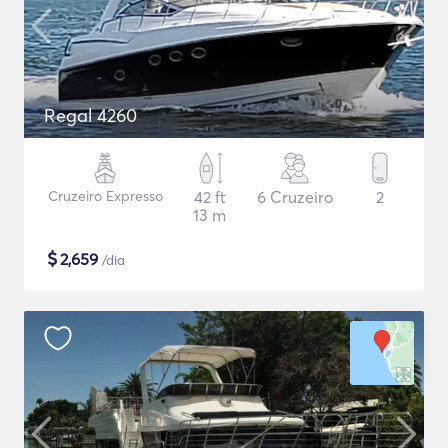
Regal 4260
Cruzeiro Expresso
42 ft
6 Cruzeiro
2
13 m
$
2,659
/dia