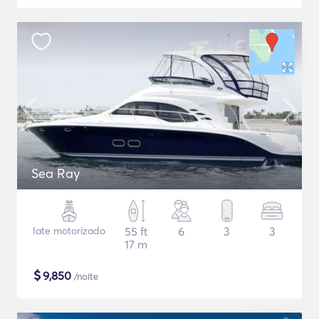
Sea Ray
Iate motorizado
55 ft
6
3
3
17 m
$
9,850
/noite