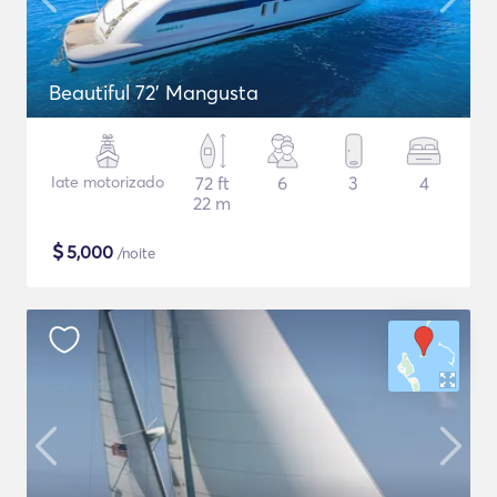
Beautiful 72' Mangusta
Iate motorizado
72 ft
6
3
4
22 m
$
5,000
/noite