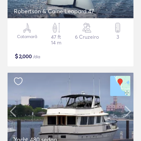
Robertson & Caine Leopard 47
Catamarã
47 ft
6 Cruzeiro
3
14 m
$
2,000
/dia
Yacht 480 sedan