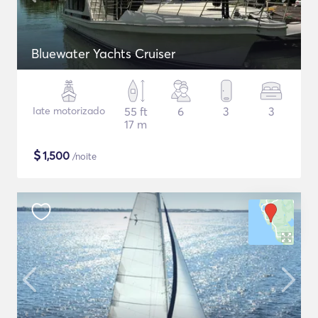
Bluewater Yachts Cruiser
Iate motorizado
55 ft
6
3
3
17 m
$
1,500
/noite