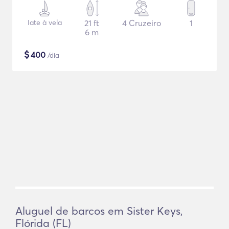
Iate à vela
21 ft
4 Cruzeiro
1
6 m
$
400
/dia
Aluguel de barcos em Sister Keys,
Flórida (FL)