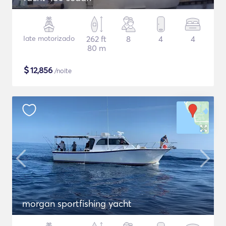
Iate motorizado
262 ft
8
4
4
80 m
$
12,856
/noite
morgan sportfishing yacht