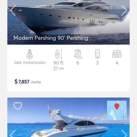
Modern Pershing 90' Pershing
Iate motorizado
90 ft
6
3
4
27 m
$
7,857
/noite