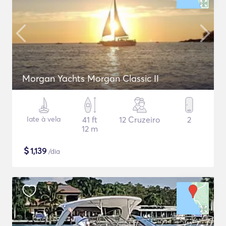
Morgan Yachts Morgan Classic II
Iate à vela
41 ft
12 Cruzeiro
2
12 m
$
1,139
/dia