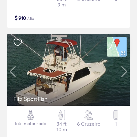
9 m
$
910
/dia
Fitz SportFish
Iate motorizado
34 ft
6 Cruzeiro
1
10 m