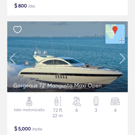
$
800
/dia
Gorgeous 72' Mangusta Maxi Open
Iate motorizado
72 ft
6
3
4
22 m
$
5,000
/noite