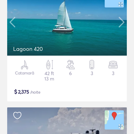
Lagoon 420
Catamarã
42 ft
6
3
3
13 m
$
2,375
/noite