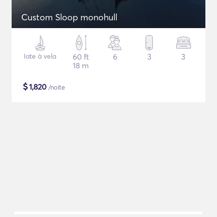
Custom Sloop monohull
Iate à vela
60 ft
6
3
3
18 m
$
1,820
/noite