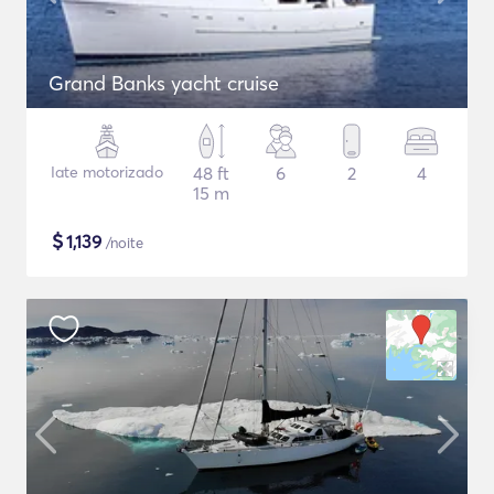
Grand Banks yacht cruise
Iate motorizado
48 ft
6
2
4
15 m
$
1,139
/noite