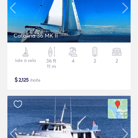
Catalina 36 MK II
Iate à vela
36 ft
4
2
2
11 m
$
2,125
/noite