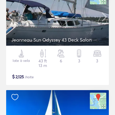
Jeanneau Sun Odyssey 43 Deck Salon
Iate à vela
43 ft
6
3
3
13 m
$
2,125
/noite