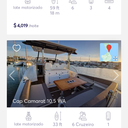
Iate motorizado
59 ft
6
3
4
18 m
$
4,019
/noite
Cap Camarat 10.5 WA
Iate motorizado
33 ft
6 Cruzeiro
1