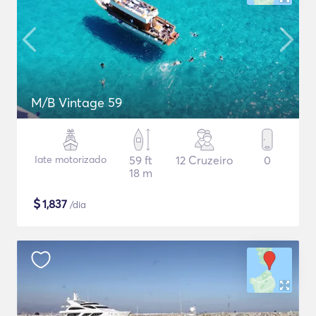
M/B Vintage 59
Iate motorizado
59 ft
12 Cruzeiro
0
18 m
$
1,837
/dia