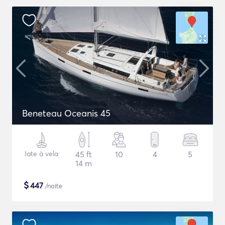
Beneteau Oceanis 45
Iate à vela
45 ft
10
4
5
14 m
$
447
/noite