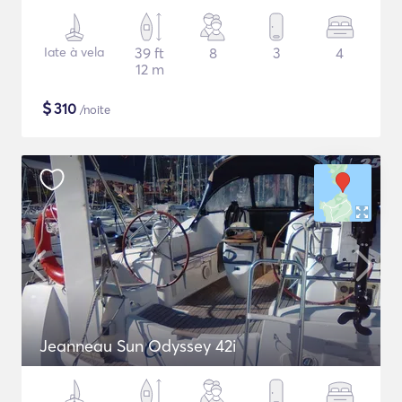
Iate à vela
39 ft
8
3
4
12 m
$
310
/noite
Jeanneau Sun Odyssey 42i