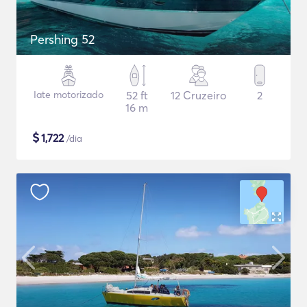
Pershing 52
Iate motorizado
52 ft
12 Cruzeiro
2
16 m
$
1,722
/dia