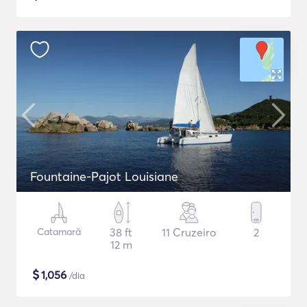
Fountaine-Pajot Louisiane
Catamarã
38 ft
11 Cruzeiro
2
12 m
$
1,056
/dia