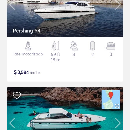
Pershing 54
Iate motorizado
59 ft
4
2
3
18 m
$
3,584
/noite