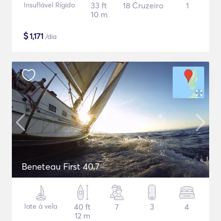
Insuflável Rígido
33 ft
18 Cruzeiro
1
10 m
$
1,171
/dia
Beneteau First 40.7
Iate à vela
40 ft
7
3
4
12 m