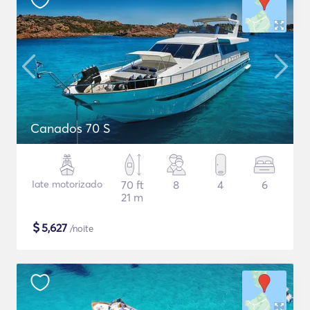
Canados 70 S
Iate motorizado
70 ft
8
4
6
21 m
$
5,627
/noite