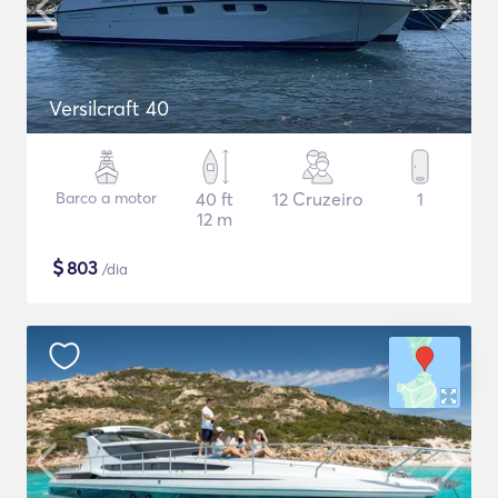
Versilcraft 40
Barco a motor
40 ft
12 Cruzeiro
1
12 m
$
803
/dia