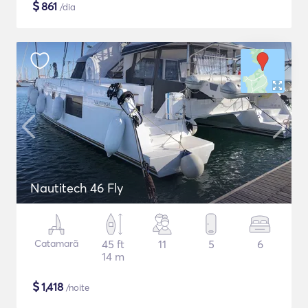
$
861
/dia
Nautitech 46 Fly
Catamarã
45 ft
11
5
6
14 m
$
1,418
/noite