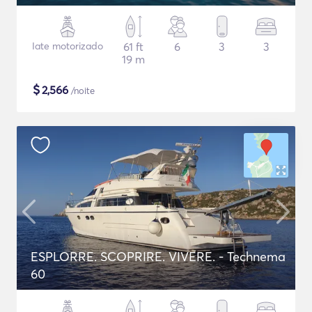
Iate motorizado
61 ft
6
3
3
19 m
$
2,566
/noite
ESPLORRE. SCOPRIRE. VIVERE. - Technema
60