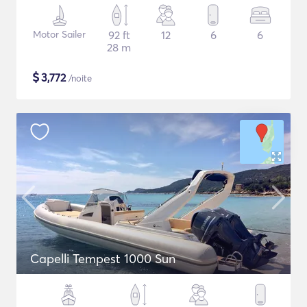
Motor Sailer
92 ft
12
6
6
28 m
$
3,772
/noite
Capelli Tempest 1000 Sun