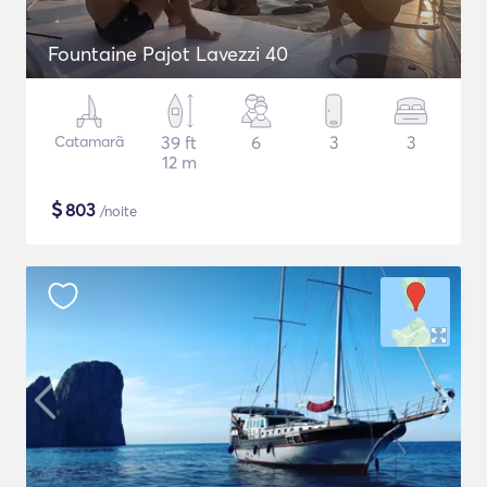
Fountaine Pajot Lavezzi 40
Catamarã
39 ft
6
3
3
12 m
$
803
/noite