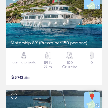
Motorship 89' (Prezzo per 150 persone)
Iate motorizado
89 ft
100
0
27 m
Cruzeiro
$
5,742
/dia