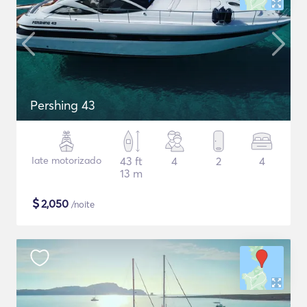
Pershing 43
Iate motorizado
43 ft
4
2
4
13 m
$
2,050
/noite