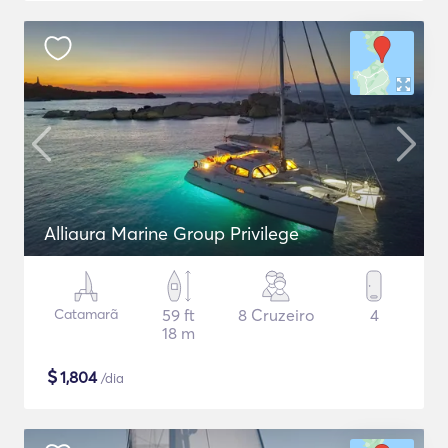
Alliaura Marine Group Privilege
Catamarã
59 ft
8 Cruzeiro
4
18 m
$
1,804
/dia