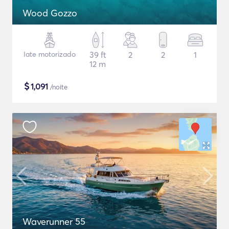
Wood Gozzo
Iate motorizado
39 ft
2
2
1
12 m
$
1,091
/noite
Waverunner 55