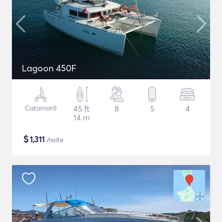
Lagoon 450F
Catamarã
45 ft
8
5
4
14 m
$
1,311
/noite