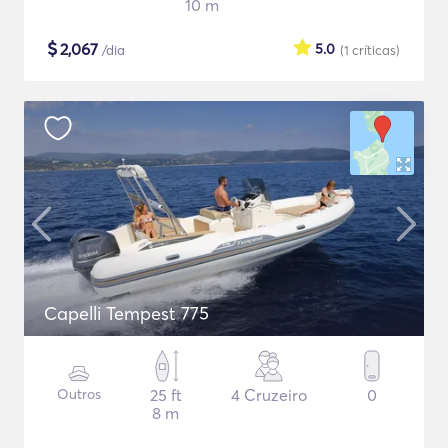
10 m
$
2,067
5.0
/dia
(1
críticas
)
Capelli Tempest 775
Outros
25 ft
4 Cruzeiro
0
8 m