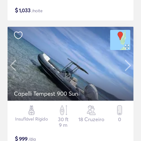
$
1,033
/noite
Capelli Tempest 900 Sun
Insuflável Rígido
30 ft
18 Cruzeiro
0
9 m
$
999
/dia