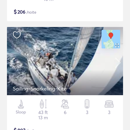
$
206
/noite
Sailing-Snorkeling-Kite
Sloop
43 ft
6
3
3
13 m