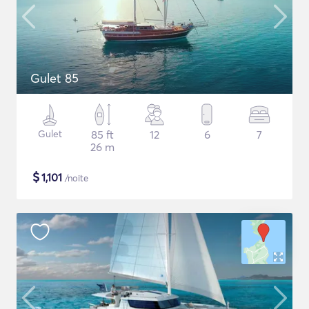
Gulet 85
Gulet
85 ft
12
6
7
26 m
$
1,101
/noite