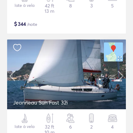
Iate à vela
42 ft
8
3
5
13 m
$
344
/noite
Jeanneau Sun Fast 32i
Iate à vela
32 ft
6
2
4
10 m