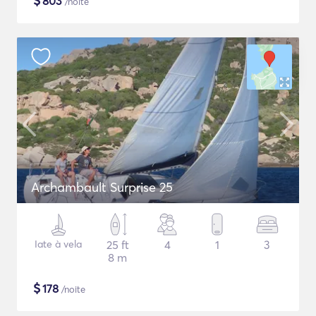
$
803
/noite
Archambault Surprise 25
Iate à vela
25 ft
4
1
3
8 m
$
178
/noite