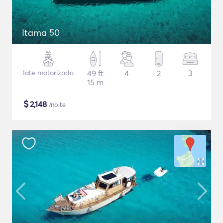
Itama 50
Iate motorizado
49 ft
4
2
3
15 m
$
2,148
/noite