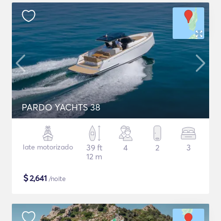
PARDO YACHTS 38
Iate motorizado
39 ft
4
2
3
12 m
$
2,641
/noite