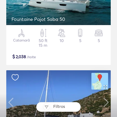
Fountaine Pajot Saba 50
Catamarã
50 ft
10
5
5
15 m
$
2,038
/noite
Filtros