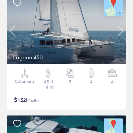
Lagoon 450
Catamarã
45 ft
8
4
4
14 m
$
1,521
/noite