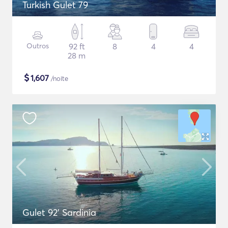
Turkish Gulet 79
Outros
92 ft
8
4
4
28 m
$
1,607
/noite
Gulet 92' Sardinia