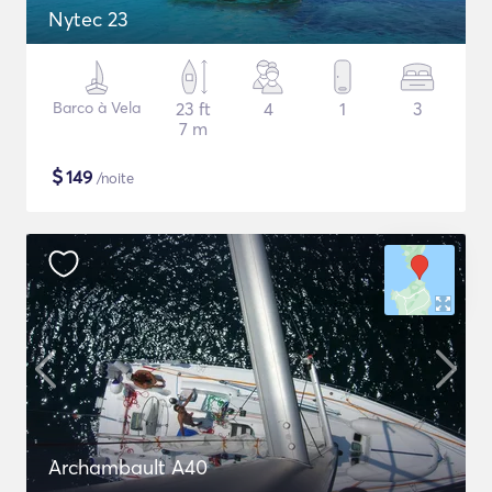
Nytec 23
Barco à Vela
23 ft
4
1
3
7 m
$
149
/noite
Archambault A40