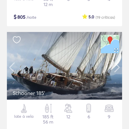
12 m
$
805
5.0
/noite
(19
críticas
)
Schooner 185'
Iate à vela
185 ft
12
6
9
56 m