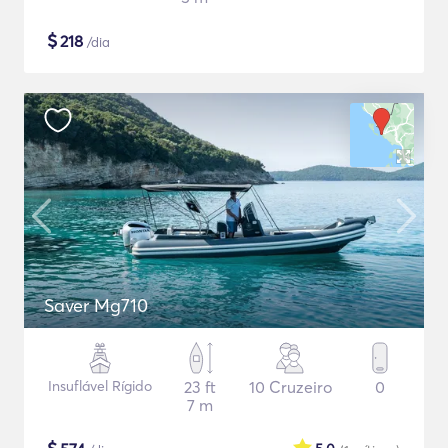
$
218
/dia
Saver Mg710
Insuflável Rígido
23 ft
10 Cruzeiro
0
7 m