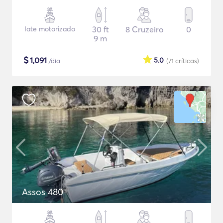
Iate motorizado
30 ft
8 Cruzeiro
0
9 m
$
1,091
5.0
/dia
(71
críticas
)
Assos 480