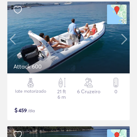
Attack 600
Iate motorizado
21 ft
6 Cruzeiro
0
6 m
$
459
/dia