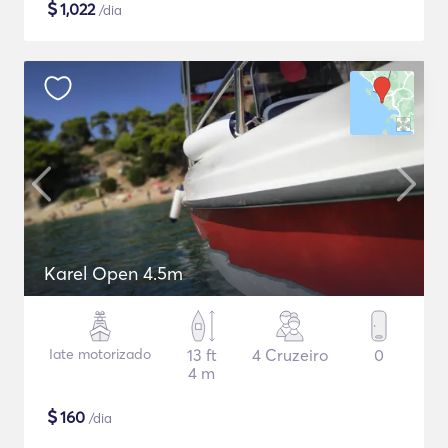
$
1,022
/dia
Karel Open 4.5m
Iate motorizado
13 ft
4 Cruzeiro
0
4 m
$
160
/dia