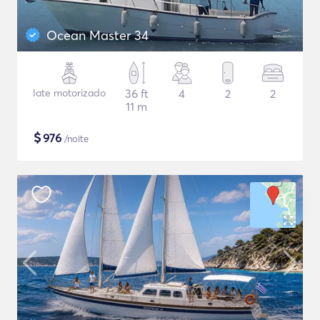
Ocean Master 34
Iate motorizado
36 ft
4
2
2
11 m
$
976
/noite