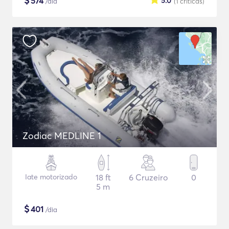
$
574
5.0
/dia
(1
críticas
)
Zodiac MEDLINE 1
Iate motorizado
18 ft
6 Cruzeiro
0
5 m
$
401
/dia