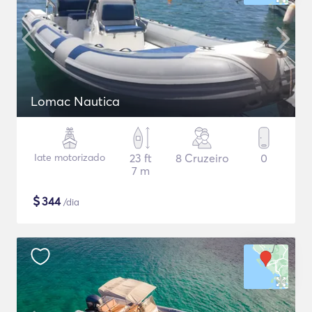
Lomac Nautica
Iate motorizado
23 ft
8 Cruzeiro
0
7 m
$
344
/dia