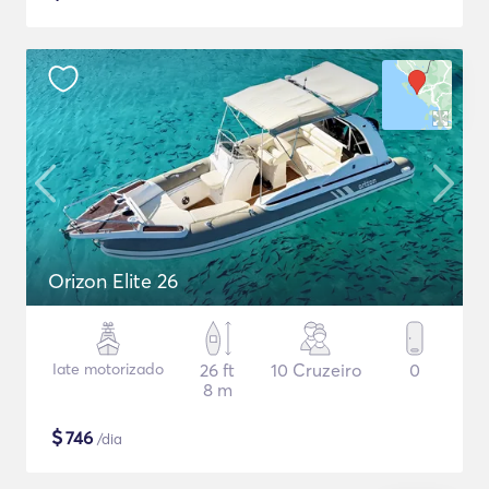
Orizon Elite 26
Iate motorizado
26 ft
10 Cruzeiro
0
8 m
$
746
/dia