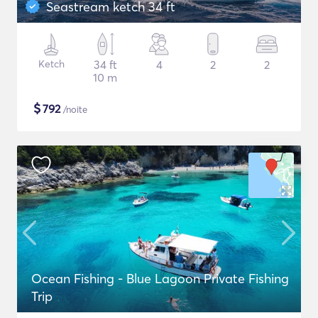
Seastream ketch 34 ft
Ketch
34 ft
4
2
2
10 m
$
792
/noite
Ocean Fishing - Blue Lagoon Private Fishing
Trip