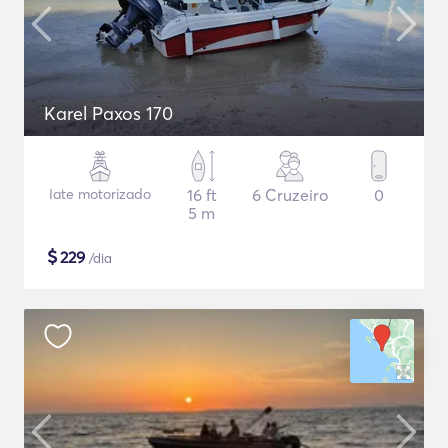
Karel Paxos 170
Iate motorizado
16 ft
6 Cruzeiro
0
5 m
$
229
/dia