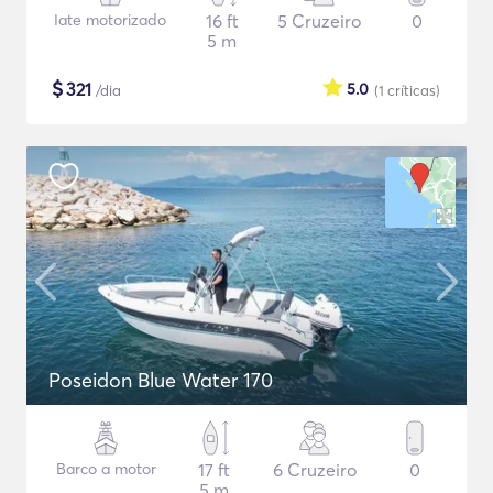
Iate motorizado
16 ft
5 Cruzeiro
0
5 m
$
321
5.0
/dia
(1
críticas
)
Poseidon Blue Water 170
Barco a motor
17 ft
6 Cruzeiro
0
5 m