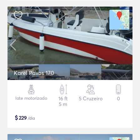
Karel Paxos 170
Iate motorizado
16 ft
5 Cruzeiro
0
5 m
$
229
/dia