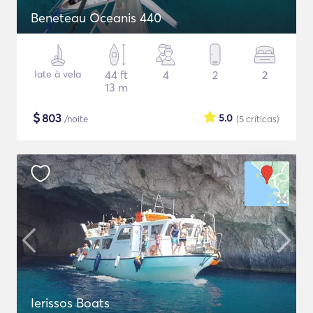
Beneteau Oceanis 440
Iate à vela
44 ft
4
2
2
13 m
$
803
5.0
/noite
(5
críticas
)
Ierissos Boats