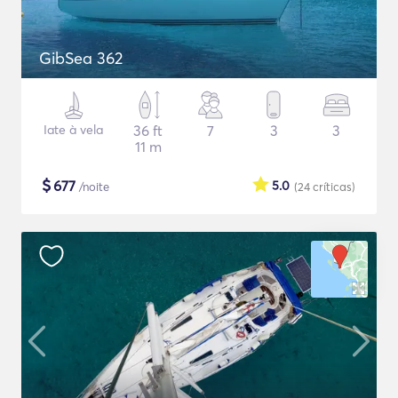
GibSea 362
Iate à vela
36 ft
7
3
3
11 m
$
677
5.0
/noite
(24
críticas
)