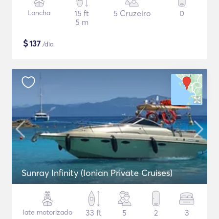
Lancha
15 ft
5 Cruzeiro
0
5 m
$
137
/dia
Sunray Infinity (Ionian Private Cruises)
Iate motorizado
33 ft
5
2
3