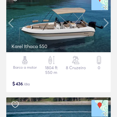
Karel Ithaca 550
Barco a motor
1804 ft
8 Cruzeiro
0
550 m
$
436
/dia