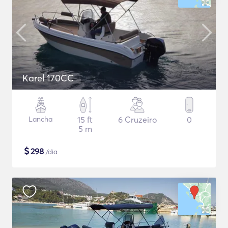
Karel 170CC
Lancha
15 ft
6 Cruzeiro
0
5 m
$
298
/dia