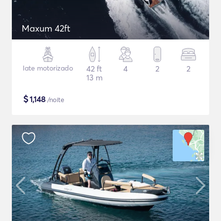
Maxum 42ft
Iate motorizado
42 ft
4
2
2
13 m
$
1,148
/noite