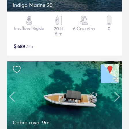
Indigo Marine 20
Insuflável Rígido
20 ft
6 Cruzeiro
0
6 m
$
689
/dia
Cobra royal 9m