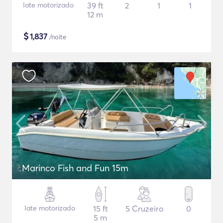
Iate motorizado
39 ft
2
1
1
12 m
$
1,837
/noite
Marinco Fish and Fun 15m
Iate motorizado
15 ft
5 Cruzeiro
0
5 m