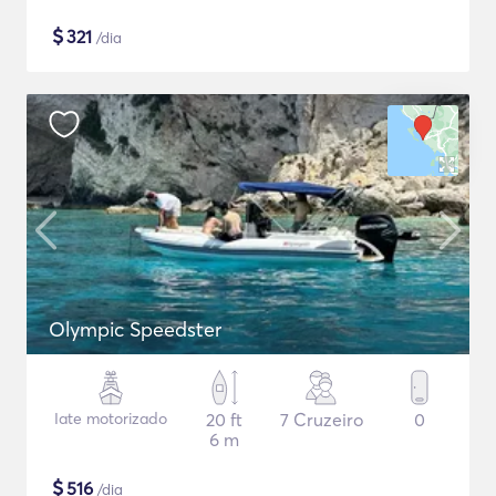
$
321
/dia
Olympic Speedster
Iate motorizado
20 ft
7 Cruzeiro
0
6 m
$
516
/dia