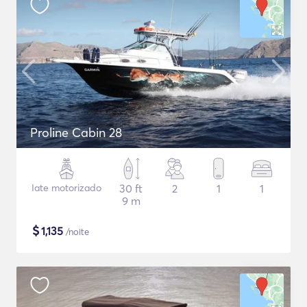
Proline Cabin 28
Iate motorizado
30 ft
2
1
1
9 m
$
1,135
/noite