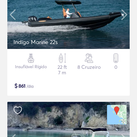
Indigo Marine 22s
Insuflável Rígido
22 ft
8 Cruzeiro
0
7 m
$
861
/dia