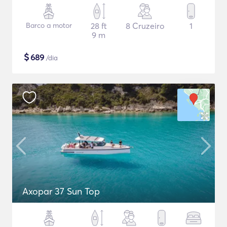
Barco a motor
28 ft
8 Cruzeiro
1
9 m
$
689
/dia
Axopar 37 Sun Top