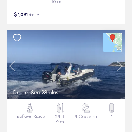
10 m
$
1,091
/noite
Dream Sea 28 plus
Insuflável Rígido
29 ft
9 Cruzeiro
1
9 m