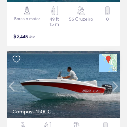
Barco a motor
49 ft
56 Cruzeiro
0
15 m
$
3,445
/dia
Compass 150CC