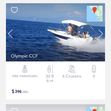
Olympic CCF
Iate motorizado
20 ft
6 Cruzeiro
0
6 m
$
396
/dia