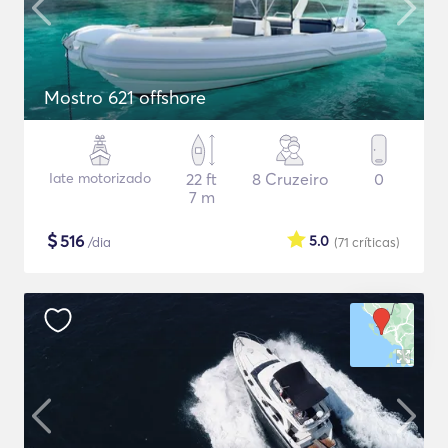
Mostro 621 offshore
Iate motorizado
22 ft
8 Cruzeiro
0
7 m
$
516
5.0
/dia
(71
críticas
)