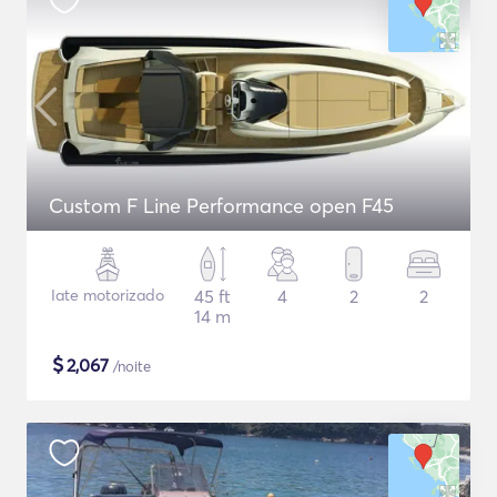
Custom F Line Performance open F45
Iate motorizado
45 ft
4
2
2
14 m
$
2,067
/noite