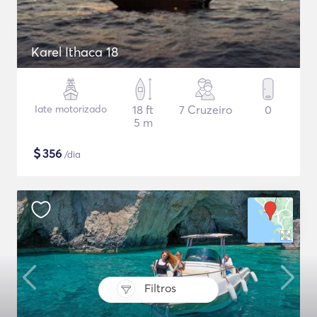
Karel Ithaca 18
Iate motorizado
18 ft
7 Cruzeiro
0
5 m
$
356
/dia
Filtros