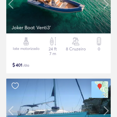
Joker Boat Venti3'
Iate motorizado
24 ft
8 Cruzeiro
0
7 m
$
401
/dia