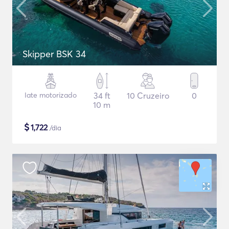
Skipper BSK 34
Iate motorizado
34 ft
10 Cruzeiro
0
10 m
$
1,722
/dia