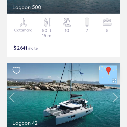
Lagoon 500
Catamarã
50 ft
10
7
5
15 m
$
2,641
/noite
Lagoon 42