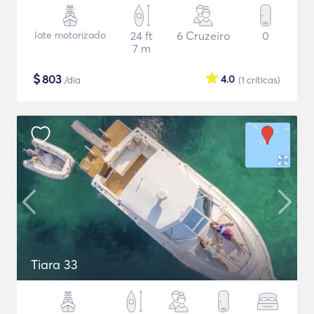
Iate motorizado
24 ft
6 Cruzeiro
0
7 m
$
803
4.0
/dia
(1
críticas
)
Tiara 33