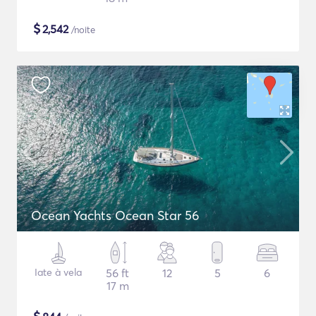
$
2,542
/noite
Ocean Yachts Ocean Star 56
Iate à vela
56 ft
12
5
6
17 m