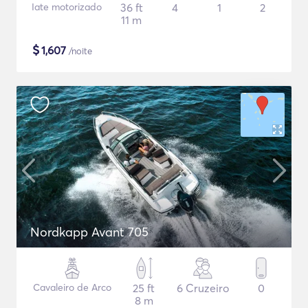
Iate motorizado
36 ft
4
1
2
11 m
$
1,607
/noite
Nordkapp Avant 705
Cavaleiro de Arco
25 ft
6 Cruzeiro
0
8 m