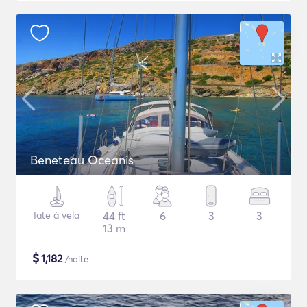
Beneteau Oceanis
Iate à vela
44 ft
6
3
3
13 m
$
1,182
/noite