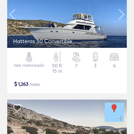
Hatteras 50 Convertible
Iate motorizado
50 ft
7
3
6
15 m
$
1,263
/noite