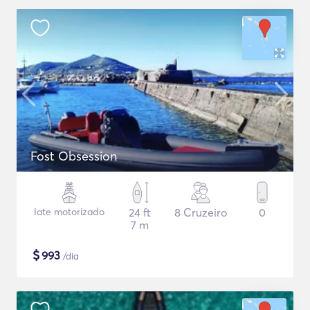
Fost Obsession
Iate motorizado
24 ft
8 Cruzeiro
0
7 m
$
993
/dia