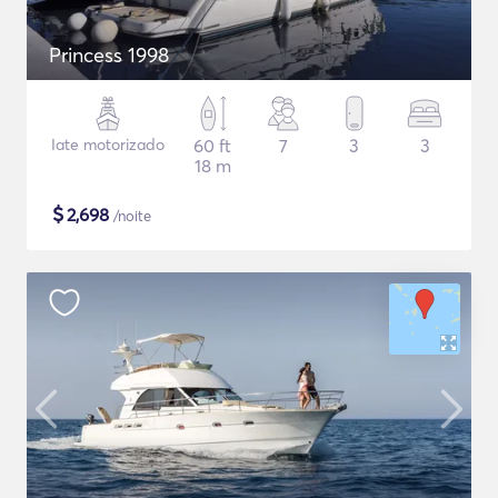
Princess 1998
Iate motorizado
60 ft
7
3
3
18 m
$
2,698
/noite