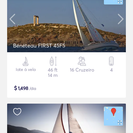
Bénéteau FIRST 45F5
Iate à vela
46 ft
16 Cruzeiro
4
14 m
$
1,498
/dia