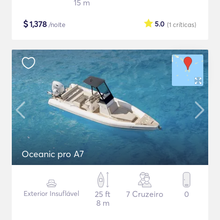
15 m
$
1,378
5.0
/noite
(1
críticas
)
Oceanic pro A7
Exterior Insuflável
25 ft
7 Cruzeiro
0
8 m