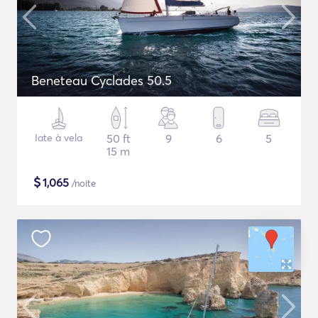
Beneteau Cyclades 50.5
Iate à vela
50 ft
9
6
5
15 m
$
1,065
/noite