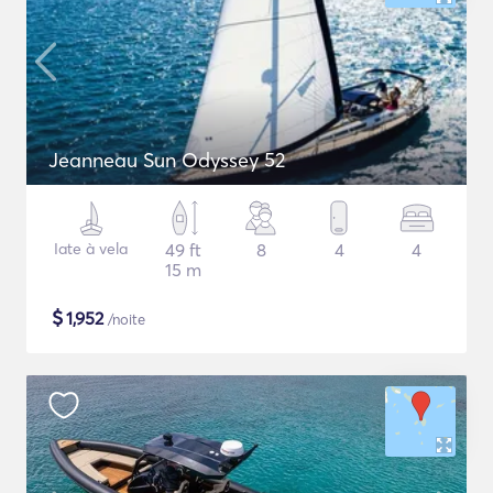
Jeanneau Sun Odyssey 52
Iate à vela
49 ft
8
4
4
15 m
$
1,952
/noite