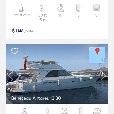
Iate à vela
50 ft
10
5
5
15 m
$
1,148
/noite
Beneteau Antares 13.80