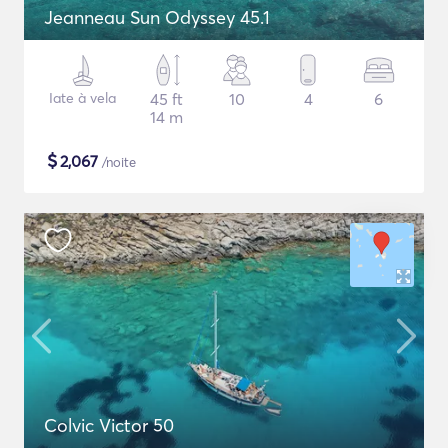
Jeanneau Sun Odyssey 45.1
Iate à vela
45 ft
10
4
6
14 m
$
2,067
/noite
Colvic Victor 50