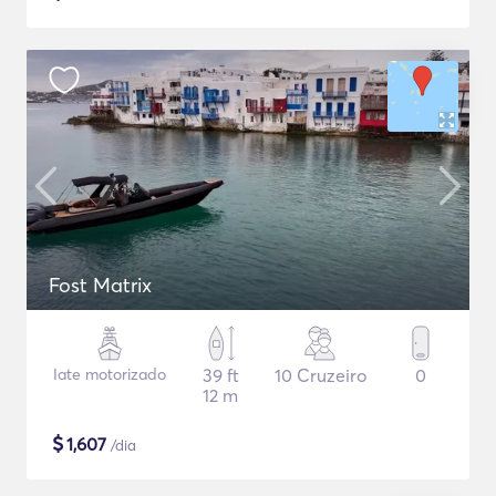
Fost Matrix
Iate motorizado
39 ft
10 Cruzeiro
0
12 m
$
1,607
/dia