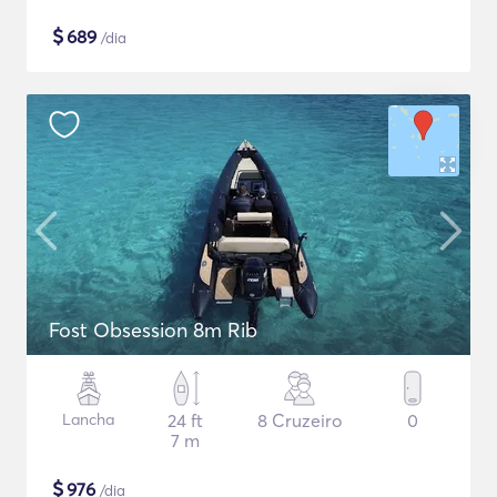
$
689
/dia
Fost Obsession 8m Rib
Lancha
24 ft
8 Cruzeiro
0
7 m
$
976
/dia