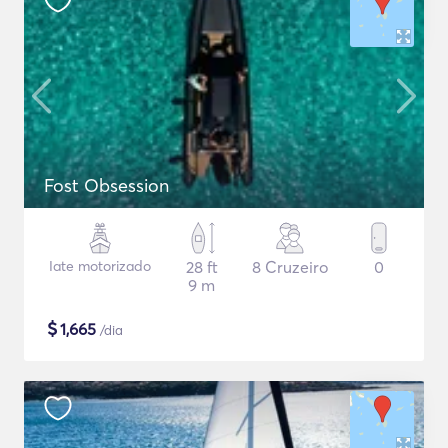
Fost Obsession
Iate motorizado
28 ft
8 Cruzeiro
0
9 m
$
1,665
/dia