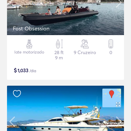
Fost Obsession
Iate motorizado
28 ft
9 Cruzeiro
0
9 m
$
1,033
/dia