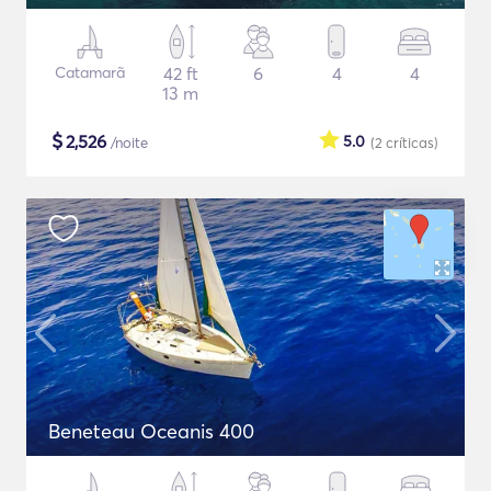
Catamarã
42 ft
6
4
4
13 m
$
2,526
5.0
/noite
(2
críticas
)
Beneteau Oceanis 400