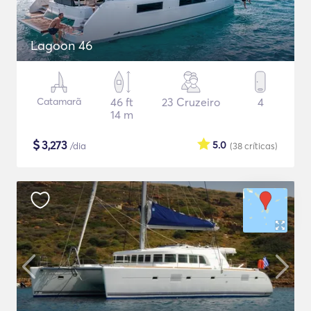
Lagoon 46
Catamarã
46 ft
23 Cruzeiro
4
14 m
$
3,273
5.0
/dia
(38
críticas
)