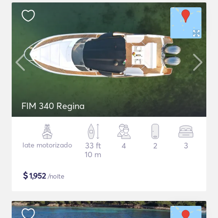
FIM 340 Regina
Iate motorizado
33 ft
4
2
3
10 m
$
1,952
/noite