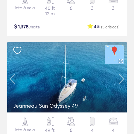
Iate à vela
40 ft
6
3
3
12 m
$
1,378
4.5
/noite
(5
críticas
)
Jeanneau Sun Odyssey 49
Iate à vela
49 ft
6
4
4