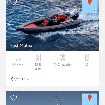
Fost Matrix
Outros
12 ft
10 Cruzeiro
0
4 m
$
1,550
/dia