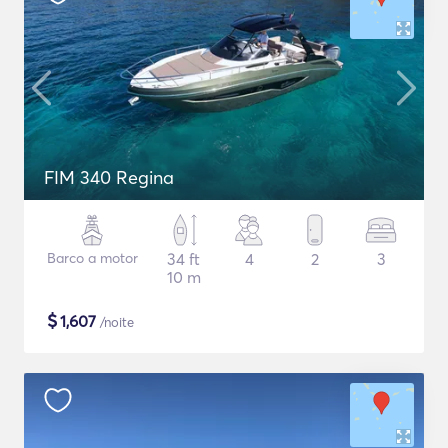
FIM 340 Regina
Barco a motor
34 ft
4
2
3
10 m
$
1,607
/noite