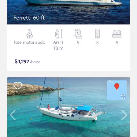
Ferretti 60 ft
Iate motorizado
60 ft
6
3
5
18 m
$
1,292
/noite