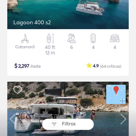
Lagoon 400 s2
Catamarã
40 ft
6
4
4
12 m
$
2,297
4.9
/noite
(64
críticas
)
Filtros