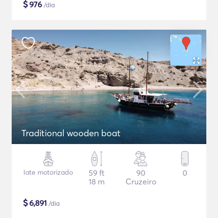
$
976
/dia
Traditional wooden boat
Iate motorizado
59 ft
90
0
18 m
Cruzeiro
$
6,891
/dia