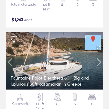
Iate motorizado
46 ft
4
2
3
14 m
$
1,263
/noite
Fountaine Pajot Eleuthera 60 - Big and
luxurious 60ft catamaran in Greece!
Catamarã
60 ft
8
5
6
18 m