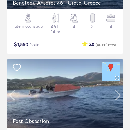
Beneteau Antares 46 - Crete, Greece
Iate motorizado
46 ft
4
3
4
14 m
$
1,550
5.0
/noite
(40
críticas
)
Fost Obsession