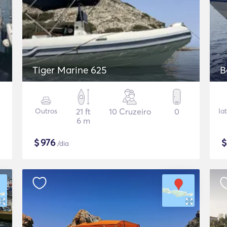
Tiger Marine 625
B
Outros
21 ft
10 Cruzeiro
0
Ia
6 m
$
976
/dia