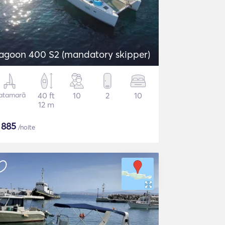
agoon 400 S2 (mandatory skipper)
atamarã
40 ft
10
2
10
12 m
$
885
/noite