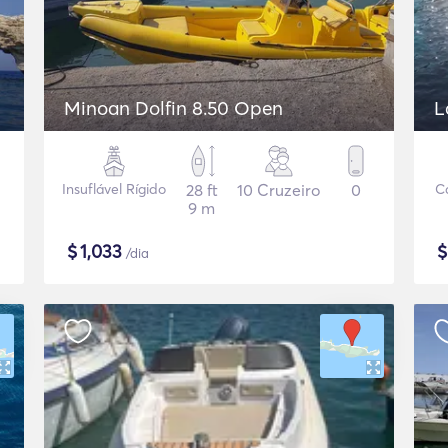
Minoan Dolfin 8.50 Open
L
Insuflável Rígido
28 ft
10 Cruzeiro
0
C
9 m
$
1,033
/dia