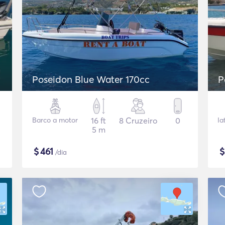
Poseidon Blue Water 170cc
P
Barco a motor
16 ft
8 Cruzeiro
0
Ia
5 m
$
461
/dia