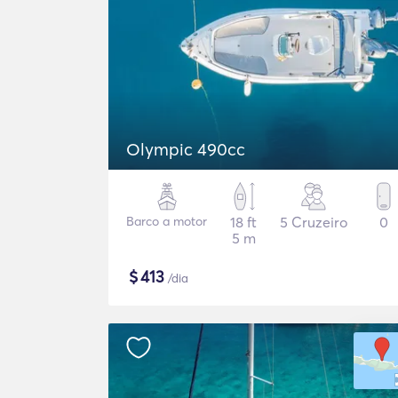
Olympic 490cc
Barco a motor
18 ft
5 Cruzeiro
0
5 m
$
413
/dia