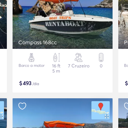
Compass 168cc
P
Barco a motor
16 ft
7 Cruzeiro
0
B
5 m
$
493
/dia