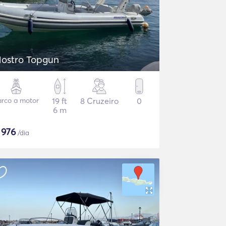
ostro Topgun
arco a motor
19 ft
8 Cruzeiro
0
6 m
$
976
/dia