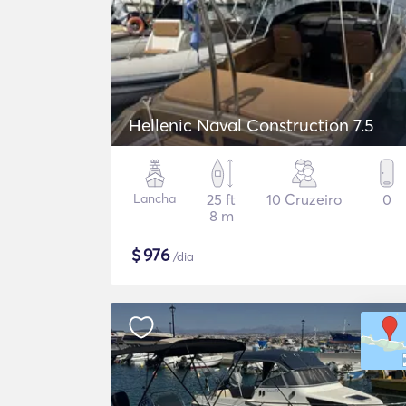
Hellenic Naval Construction 7.5
Lancha
25 ft
10 Cruzeiro
0
8 m
$
976
/dia