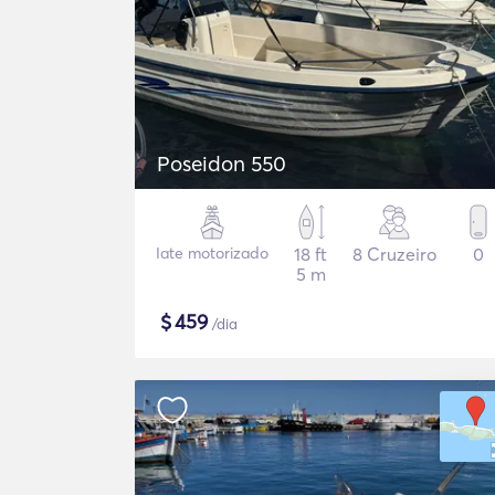
Poseidon 550
Iate motorizado
18 ft
8 Cruzeiro
0
5 m
$
459
/dia