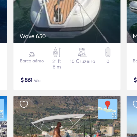
Wave 650
M
Barco aéreo
21 ft
10 Cruzeiro
0
B
6 m
$
861
/dia