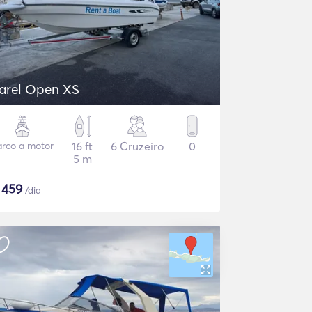
arel Open XS
arco a motor
16 ft
6 Cruzeiro
0
5 m
$
459
/dia