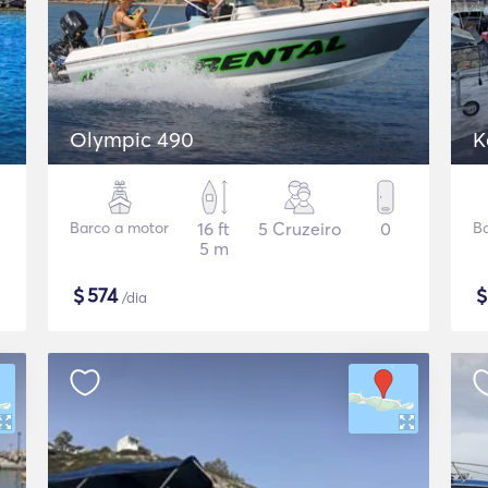
Olympic 490
K
Barco a motor
16 ft
5 Cruzeiro
0
B
5 m
$
574
/dia