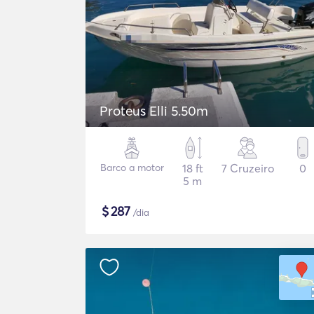
Proteus Elli 5.50m
Barco a motor
18 ft
7 Cruzeiro
0
5 m
$
287
/dia