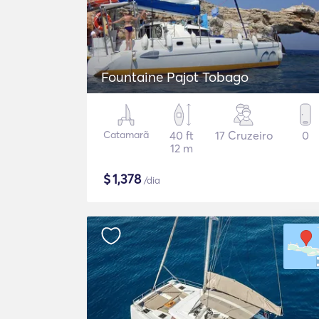
Fountaine Pajot Tobago
Catamarã
40 ft
17 Cruzeiro
0
12 m
$
1,378
/dia