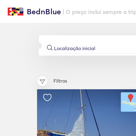
BednBlue
| O preço inclui sempre a tri
Filtros