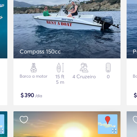
Compass 150cc
P
Barco a motor
15 ft
4 Cruzeiro
0
B
5 m
$
390
/dia