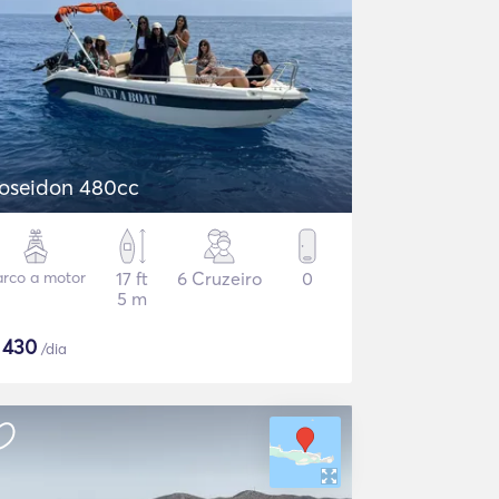
oseidon 480cc
arco a motor
17 ft
6 Cruzeiro
0
5 m
$
430
/dia