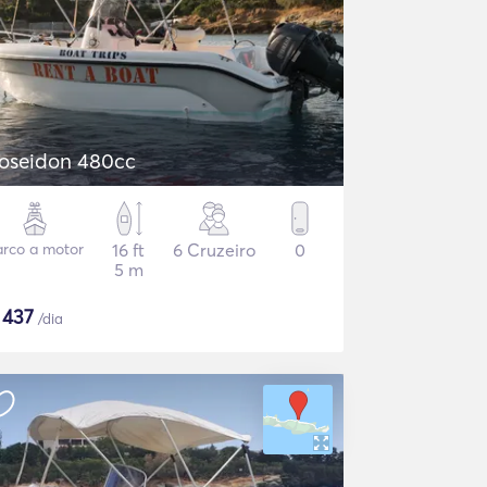
oseidon 480cc
arco a motor
16 ft
6 Cruzeiro
0
5 m
$
437
/dia