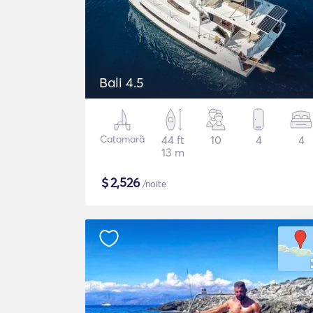
Bali 4.5
Catamarã
44 ft
10
4
4
13 m
$
2,526
/noite