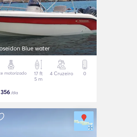
oseidon Blue water
te motorizado
17 ft
4 Cruzeiro
0
5 m
$
356
/dia