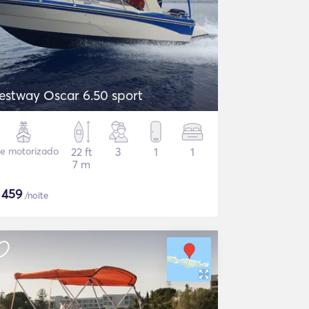
estway Oscar 6.50 sport
te motorizado
22 ft
3
1
1
7 m
$
459
/noite