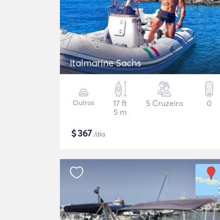
Italmarine Sachs
Outros
17 ft
5 Cruzeiro
0
5 m
$
367
/dia