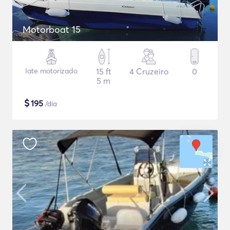
Motorboat 15
Iate motorizado
15 ft
4 Cruzeiro
0
5 m
$
195
/dia