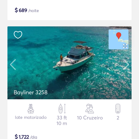
$
689
/noite
Bayliner 3258
Iate motorizado
33 ft
10 Cruzeiro
2
10 m
$
1,722
/dia