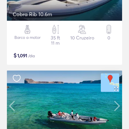
Cobra Rib 10.6m
Barco a motor
35 ft
10 Cruzeiro
0
11 m
$
1,091
/dia