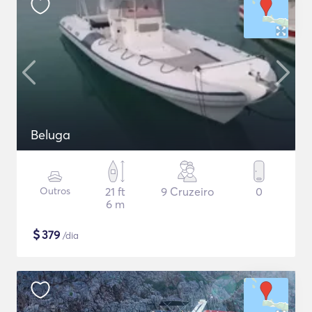
Beluga
Outros
21 ft
9 Cruzeiro
0
6 m
$
379
/dia