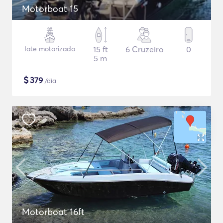
Motorboat 15
Iate motorizado
15 ft
6 Cruzeiro
0
5 m
$
379
/dia
Motorboat 16ft