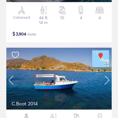
Catamarã
46 ft
10
4
4
14 m
$
3,904
/noite
C.Boat 2014