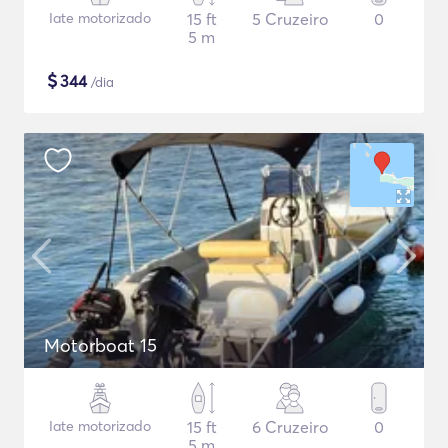
Iate motorizado
15 ft
5 Cruzeiro
0
5 m
$
344
/dia
Motorboat 15
Iate motorizado
15 ft
6 Cruzeiro
0
5 m