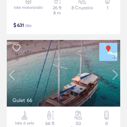
Iate motorizado
26 ft
8 Cruzeiro
1
8 m
$
631
/dia
Gulet 66
Iate à vela
66 ft
50
0