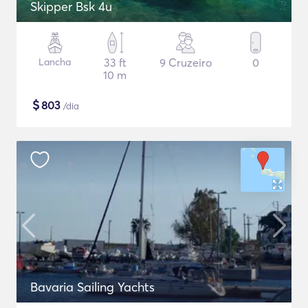
Skipper Bsk 4u
Lancha
33 ft
9 Cruzeiro
0
10 m
$
803
/dia
Bavaria Sailing Yachts