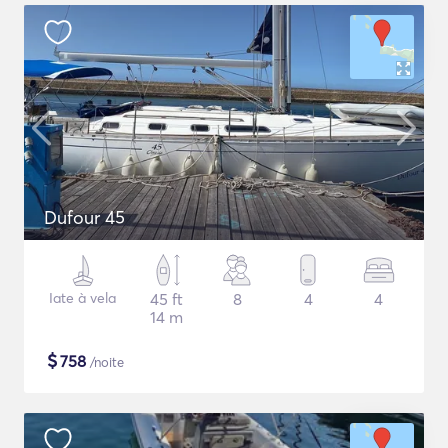
Dufour 45
Iate à vela
45 ft
8
4
4
14 m
$
758
/noite