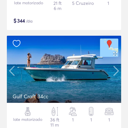
Iate motorizado
21 ft
5 Cruzeiro
1
6 m
$
344
/dia
Gulf Craft 34cc
Iate motorizado
36 ft
1
1
1
11 m