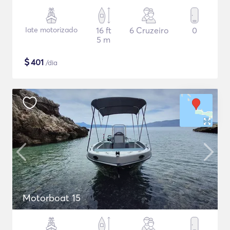
Iate motorizado
16 ft
6 Cruzeiro
0
5 m
$
401
/dia
Motorboat 15