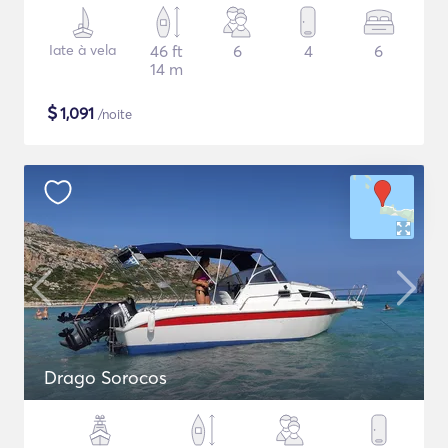
Iate à vela
46 ft
6
4
6
14 m
$
1,091
/noite
Drago Sorocos