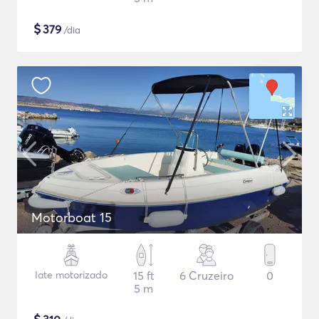
$
379
/dia
Motorboat 15
Iate motorizado
15 ft
6 Cruzeiro
0
5 m