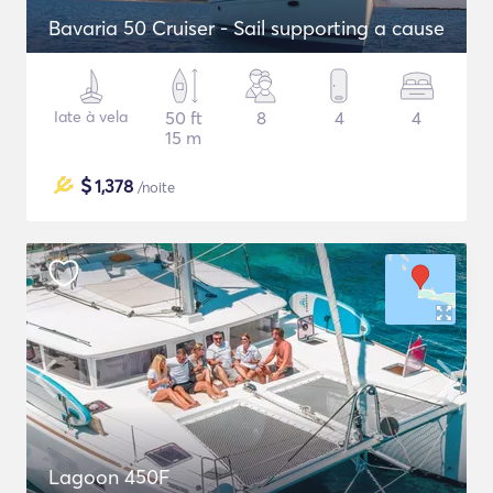
Bavaria 50 Cruiser - Sail supporting a cause
Iate à vela
50 ft
8
4
4
15 m
$
1,378
/noite
Lagoon 450F