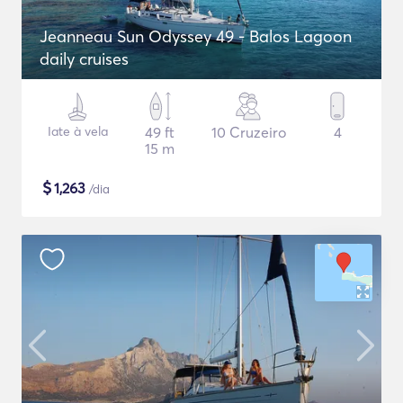
Jeanneau Sun Odyssey 49 - Balos Lagoon
daily cruises
Iate à vela
49 ft
10 Cruzeiro
4
15 m
$
1,263
/dia