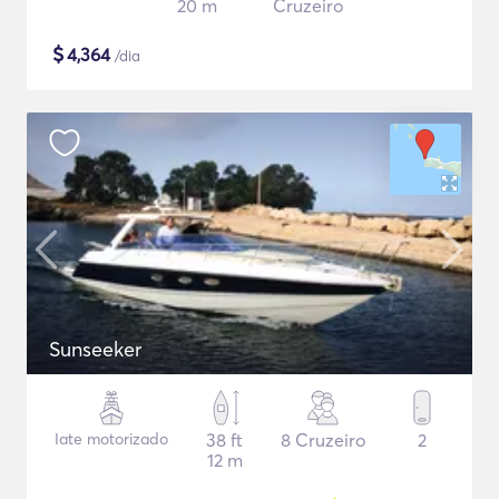
20 m
Cruzeiro
$
4,364
/dia
Sunseeker
Iate motorizado
38 ft
8 Cruzeiro
2
12 m