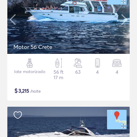
Motor 56 Crete
Iate motorizado
56 ft
63
4
4
17 m
$
3,215
/noite