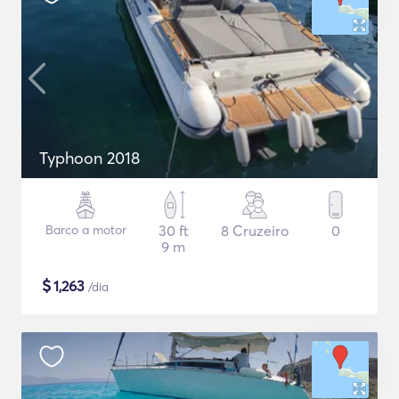
Typhoon 2018
Barco a motor
30 ft
8 Cruzeiro
0
9 m
$
1,263
/dia