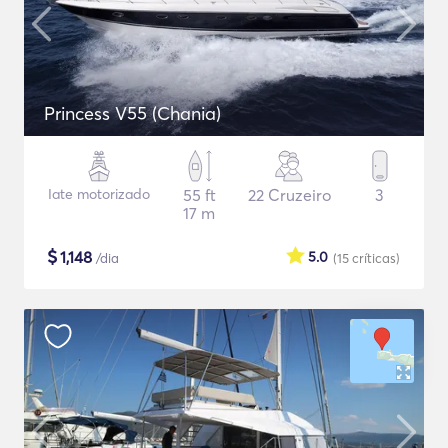
Princess V55 (Chania)
Iate motorizado
55 ft
22 Cruzeiro
3
17 m
$
1,148
5.0
/dia
(15
críticas
)