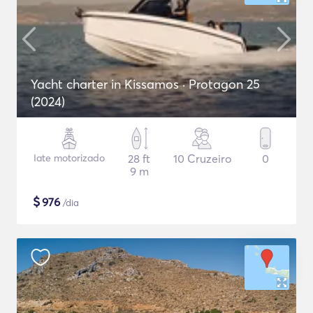
Yacht charter in Kissamos · Protagon 25
(2024)
Iate motorizado
28 ft
10 Cruzeiro
0
9 m
$
976
/dia