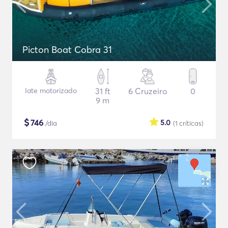
Picton Boat Cobra 31
Iate motorizado
31 ft
6 Cruzeiro
0
9 m
$
746
5.0
/dia
(1
críticas
)