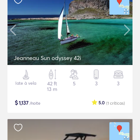
Jeanneau Sun odyssey 42i
Iate à vela
42 ft
5
3
3
13 m
$
1,137
5.0
/noite
(1
críticas
)