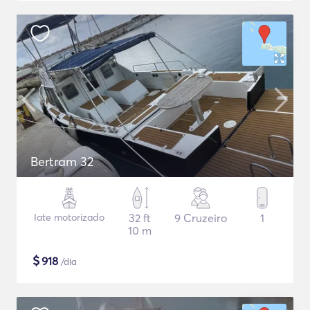
Bertram 32
Iate motorizado
32 ft
9 Cruzeiro
1
10 m
$
918
/dia