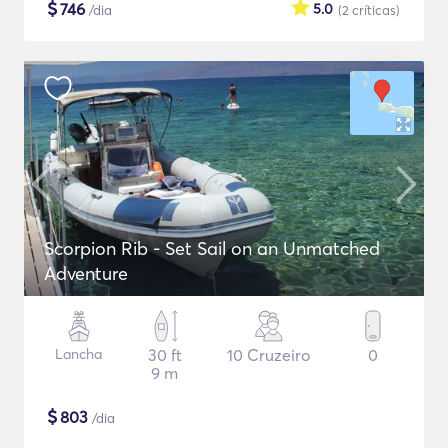
$
746
5.0
/dia
(2
críticas
)
Scorpion Rib - Set Sail on an Unmatched
Adventure
Lancha
30 ft
10 Cruzeiro
0
9 m
$
803
/dia