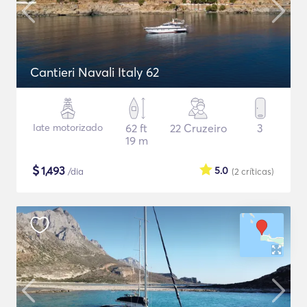
Cantieri Navali Italy 62
Iate motorizado
62 ft
22 Cruzeiro
3
19 m
$
1,493
5.0
/dia
(2
críticas
)