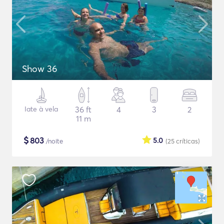
Show 36
Iate à vela
36 ft
4
3
2
11 m
$
803
5.0
/noite
(25
críticas
)