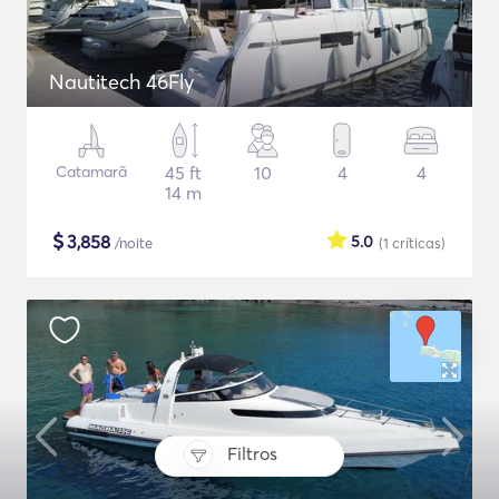
Nautitech 46Fly
Catamarã
45 ft
10
4
4
14 m
$
3,858
5.0
/noite
(1
críticas
)
Filtros