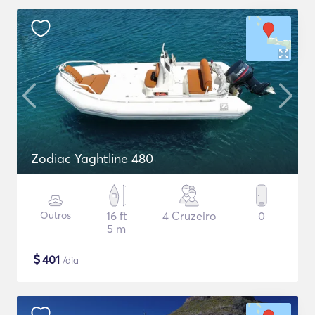
Zodiac Yaghtline 480
Outros
16 ft
4 Cruzeiro
0
5 m
$
401
/dia