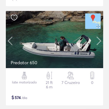
Predator 650
Iate motorizado
21 ft
7 Cruzeiro
0
6 m
$
574
/dia