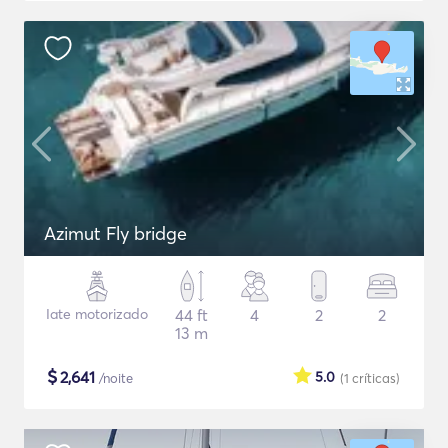
Azimut Fly bridge
Iate motorizado
44 ft
4
2
2
13 m
$
2,641
5.0
/noite
(1
críticas
)