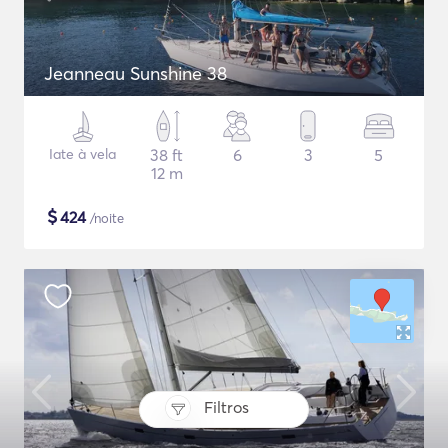
Jeanneau Sunshine 38
Iate à vela
38 ft
6
3
5
12 m
$
424
/noite
Filtros