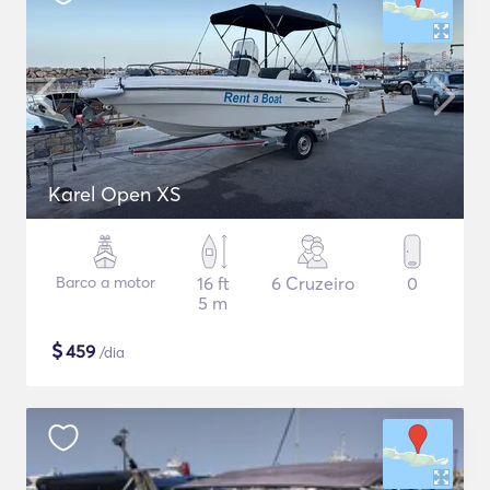
Karel Open XS
Barco a motor
16 ft
6 Cruzeiro
0
5 m
$
459
/dia