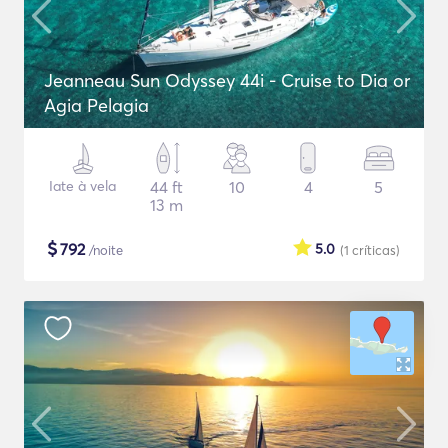
Jeanneau Sun Odyssey 44i - Cruise to Dia or
Agia Pelagia
Iate à vela
44 ft
10
4
5
13 m
$
792
5.0
/noite
(1
críticas
)