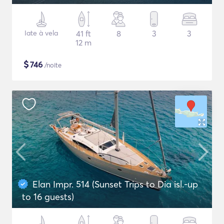
Iate à vela
41 ft
8
3
3
12 m
$
746
/noite
Elan Impr. 514 (Sunset Trips to Dia isl.-up
to 16 guests)