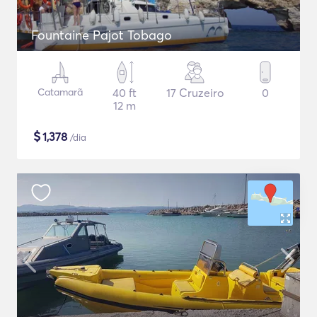
Fountaine Pajot Tobago
Catamarã
40 ft
17 Cruzeiro
0
12 m
$
1,378
/dia