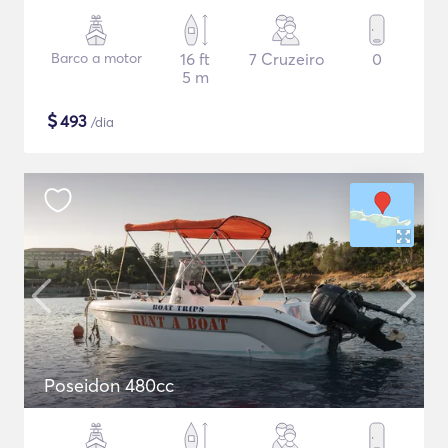
Barco a motor
16 ft
7 Cruzeiro
0
5 m
$
493
/dia
Poseidon 480cc