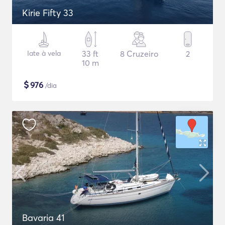
Kirie Fifty 33
Iate à vela
33 ft
8 Cruzeiro
2
10 m
$
976
/dia
Bavaria 41