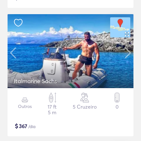
Italmarine Sachs
Outros
17 ft
5 Cruzeiro
0
5 m
$
367
/dia