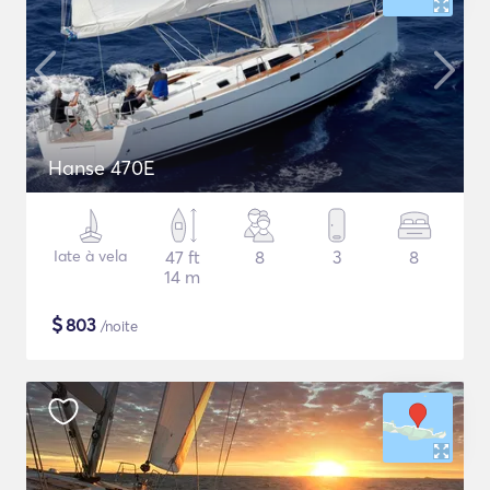
Hanse 470E
Iate à vela
47 ft
8
3
8
14 m
$
803
/noite