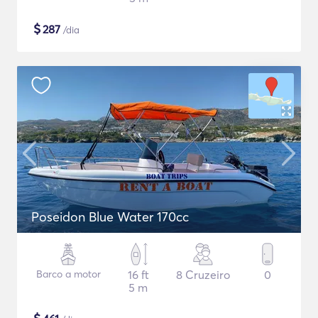
$
287
/dia
Poseidon Blue Water 170cc
Barco a motor
16 ft
8 Cruzeiro
0
5 m