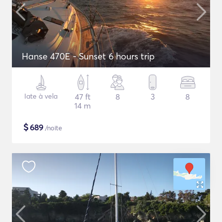
Hanse 470E - Sunset 6 hours trip
Iate à vela
47 ft
8
3
8
14 m
$
689
/noite