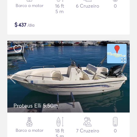
Barco a motor
16 ft
6 Cruzeiro
0
5 m
$
437
/dia
Proteus Elli 5.50m
Barco a motor
18 ft
7 Cruzeiro
0
5 m