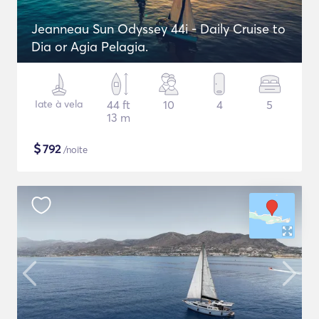
Jeanneau Sun Odyssey 44i - Daily Cruise to
Dia or Agia Pelagia.
Iate à vela
44 ft
10
4
5
13 m
$
792
/noite