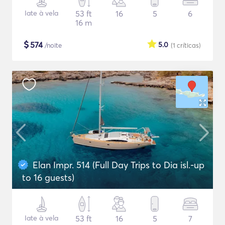
Iate à vela
53 ft
16
5
6
16 m
$
574
5.0
/noite
(1
críticas
)
Elan Impr. 514 (Full Day Trips to Dia isl.-up
to 16 guests)
Iate à vela
53 ft
16
5
7