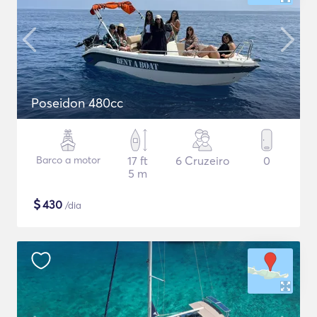
Poseidon 480cc
Barco a motor
17 ft
6 Cruzeiro
0
5 m
$
430
/dia