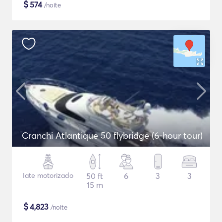
$
574
/noite
Cranchi Atlantique 50 flybridge (6-hour tour)
Iate motorizado
50 ft
6
3
3
15 m
$
4,823
/noite