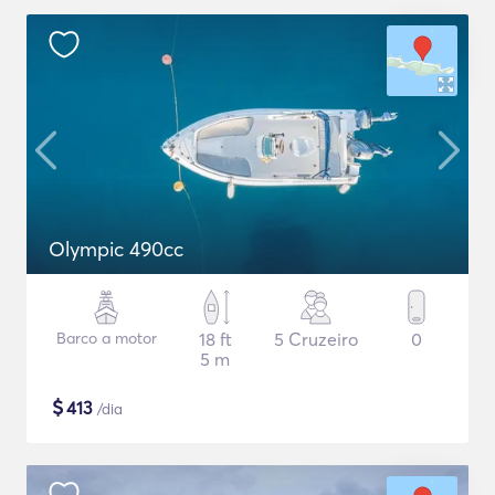
Olympic 490cc
Barco a motor
18 ft
5 Cruzeiro
0
5 m
$
413
/dia