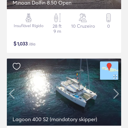
Minoan Dolfin 8.50 Open
Insuflável Rígido
28 ft
10 Cruzeiro
0
9 m
$
1,033
/dia
Lagoon 400 S2 (mandatory skipper)