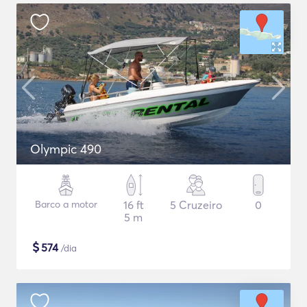
Olympic 490
Barco a motor
16 ft
5 Cruzeiro
0
5 m
$
574
/dia