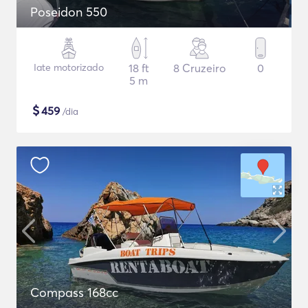
Poseidon 550
Iate motorizado
18 ft
8 Cruzeiro
0
5 m
$
459
/dia
Compass 168cc