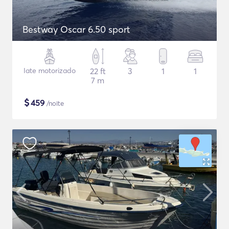
Bestway Oscar 6.50 sport
Iate motorizado
22 ft
3
1
1
7 m
$
459
/noite