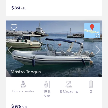
$
861
/dia
Mostro Topgun
Barco a motor
19 ft
8 Cruzeiro
0
6 m
$
976
/dia