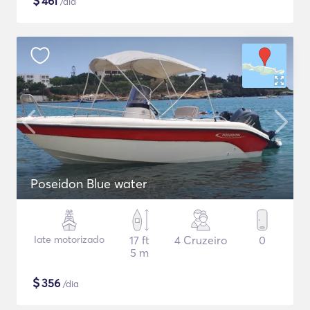
$
461
/dia
Poseidon Blue water
Iate motorizado
17 ft
4 Cruzeiro
0
5 m
$
356
/dia