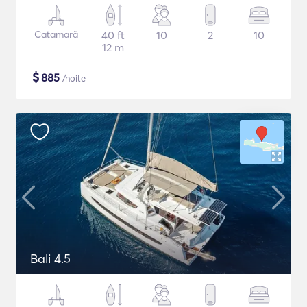
Catamarã
40 ft
10
2
10
12 m
$
885
/noite
Bali 4.5