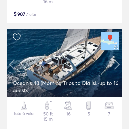
16 m
$
907
/noite
Oceanis 48 (Morning Trips to Dia isl.-up to 16
guests)
Iate à vela
50 ft
16
5
7
15 m