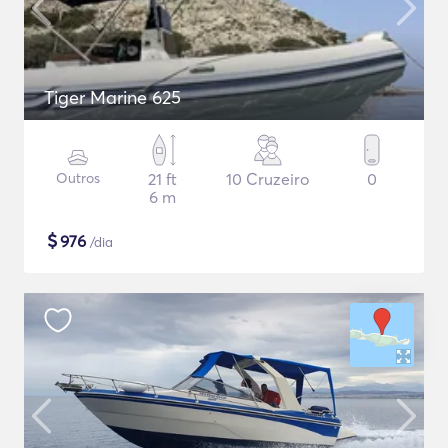
Tiger Marine 625
Outros
21 ft
10 Cruzeiro
0
6 m
$
976
/dia