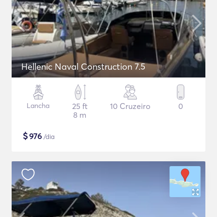
Hellenic Naval Construction 7.5
Lancha
25 ft
10 Cruzeiro
0
8 m
$
976
/dia