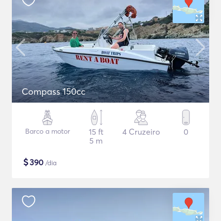
Compass 150cc
Barco a motor
15 ft
4 Cruzeiro
0
5 m
$
390
/dia