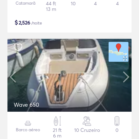
Catamarã
44 ft
10
4
4
13 m
$
2,526
/noite
Wave 650
Barco aéreo
21 ft
10 Cruzeiro
0
6 m