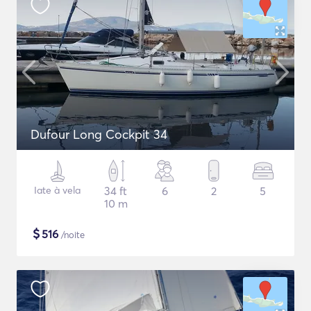
Dufour Long Cockpit 34
Iate à vela
34 ft
6
2
5
10 m
$
516
/noite