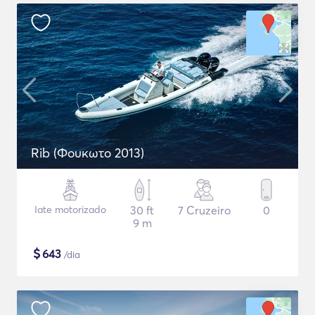
Rib (Φουκωτο 2013)
Iate motorizado
30 ft
7 Cruzeiro
0
9 m
$
643
/dia