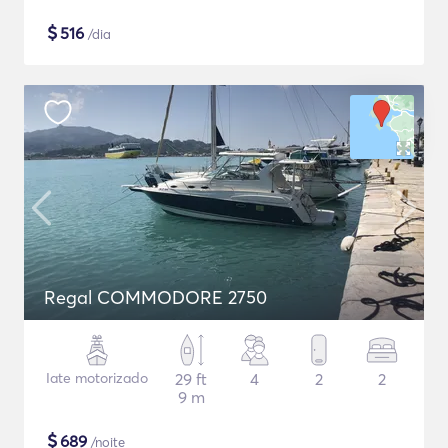
$
516
/dia
Regal COMMODORE 2750
Iate motorizado
29 ft
4
2
2
9 m
$
689
/noite