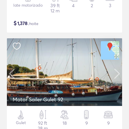
Iate motorizado
39 ft
4
2
3
12 m
$
1,378
/noite
Motor Sailer Gulet 92
Gulet
92 ft
18
9
9
28 m