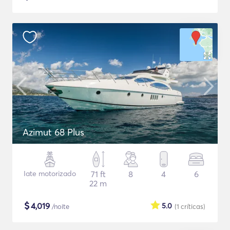
Azimut 68 Plus
Iate motorizado
71 ft
8
4
6
22 m
$
4,019
5.0
/noite
(1
críticas
)