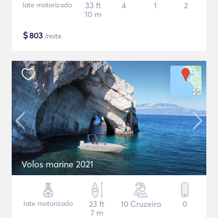
Iate motorizado
33 ft
4
1
2
10 m
$
803
/noite
Volos marine 2021
Iate motorizado
23 ft
10 Cruzeiro
0
7 m