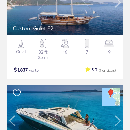
Custom Gulet 82
Gulet
82 ft
16
7
9
25 m
$
1,837
5.0
/noite
(1
críticas
)