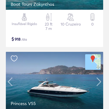
Boat Tours Zakynthos
Insuflável Rígido
23 ft
10 Cruzeiro
0
7 m
$
918
/dia
Princess V55