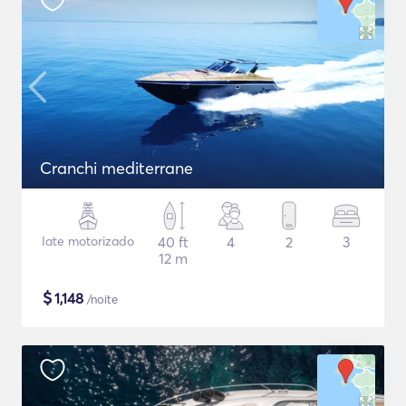
Cranchi mediterrane
Iate motorizado
40 ft
4
2
3
12 m
$
1,148
/noite