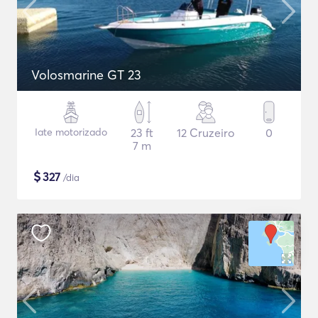
Volosmarine GT 23
Iate motorizado
23 ft
12 Cruzeiro
0
7 m
$
327
/dia