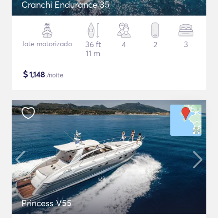
Cranchi Endurance 35
Iate motorizado
36 ft
4
2
3
11 m
$
1,148
/noite
Princess V55