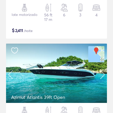
Iate motorizado
56 ft
6
3
4
17 m
$
2,411
/noite
Azimut Atlantis 39ft Open