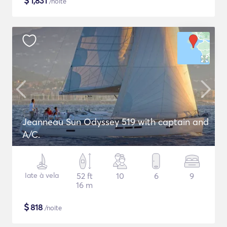
$
1,831
/noite
Jeanneau Sun Odyssey 519 with captain and
A/C.
Iate à vela
52 ft
10
6
9
16 m
$
818
/noite