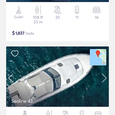
Gulet
108 ft
25
11
16
33 m
$
1,837
/noite
Sealine 43