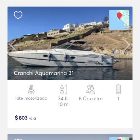
Cranchi Aquamarina 31
Iate motorizado
34 ft
6 Cruzeiro
1
10 m
$
803
/dia