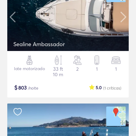
Sealine Ambassador
Iate motorizado
33 ft
2
1
1
10 m
$
803
5.0
/noite
(1
críticas
)