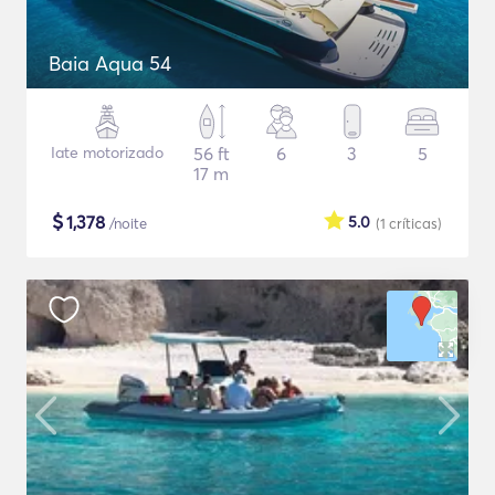
Baia Aqua 54
Iate motorizado
56 ft
6
3
5
17 m
$
1,378
5.0
/noite
(1
críticas
)