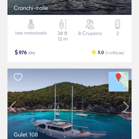
Cranchi-Italie
Iate motorizado
38 ft
8 Cruzeiro
2
12 m
$
976
5.0
/dia
(1
críticas
)
Gulet 108