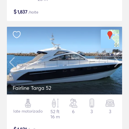
$
1,837
/noite
Fairline Targa 52
Iate motorizado
52 ft
6
3
3
16 m