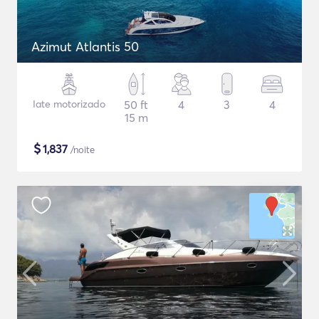
Azimut Atlantis 50
Iate motorizado
50 ft
4
3
4
15 m
$
1,837
/noite