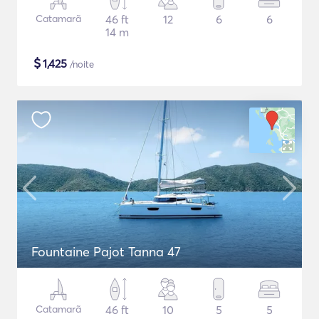
Catamarã
46 ft
12
6
6
14 m
$
1,425
/noite
Fountaine Pajot Tanna 47
Catamarã
46 ft
10
5
5