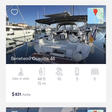
Beneteau Oceanis 48
Iate à vela
48 ft
10
5
5
15 m
$
831
/noite