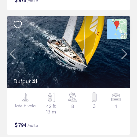
$
875
/noite
Dufour 41
Iate à vela
42 ft
8
3
4
13 m
$
794
/noite