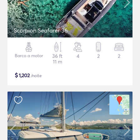
Scorpion Seafarer 36
Barco a motor
36 ft
4
2
2
11 m
$
1,202
/noite