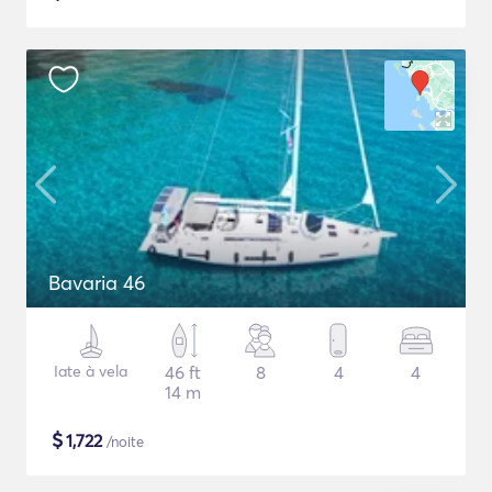
Bavaria 46
Iate à vela
46 ft
8
4
4
14 m
$
1,722
/noite