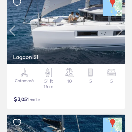
Lagoon 51
Catamarã
51 ft
10
5
5
16 m
$
3,051
/noite