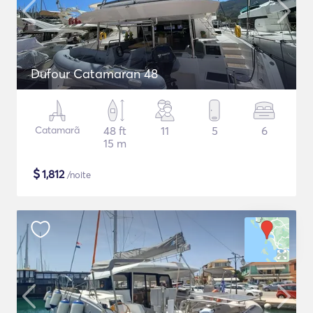
Dufour Catamaran 48
Catamarã
48 ft
11
5
6
15 m
$
1,812
/noite