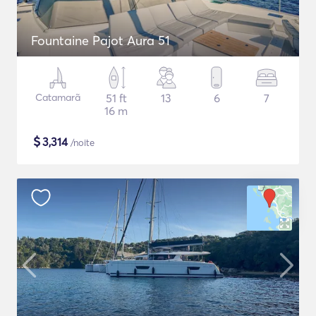
Fountaine Pajot Aura 51
Catamarã
51 ft
13
6
7
16 m
$
3,314
/noite