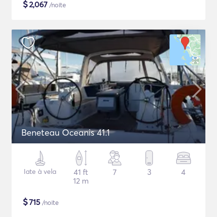
$
2,067
/noite
Beneteau Oceanis 41.1
Iate à vela
41 ft
7
3
4
12 m
$
715
/noite