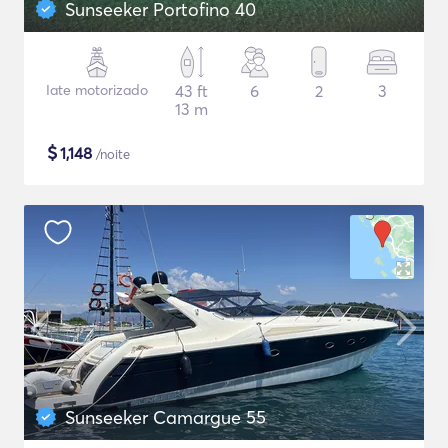
Sunseeker Portofino 40
Iate motorizado
43 ft
6
2
3
13 m
$
1,148
/noite
Sunseeker Camargue 55