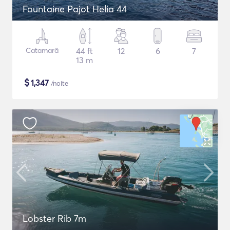
Fountaine Pajot Helia 44
Catamarã
44 ft
12
6
7
13 m
$
1,347
/noite
Lobster Rib 7m