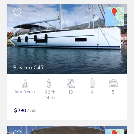
Bavaria C45
Iate à vela
46 ft
10
4
5
14 m
$
790
/noite