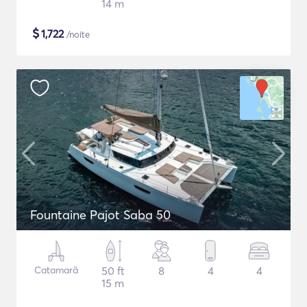
14 m
$
1,722
/noite
Fountaine Pajot Saba 50
Catamarã
50 ft
8
4
4
15 m