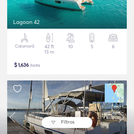
Lagoon 42
Catamarã
42 ft
10
5
6
13 m
$
1,636
/noite
Filtros