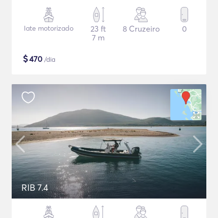
Iate motorizado
23 ft
8 Cruzeiro
0
7 m
$
470
/dia
RIB 7.4