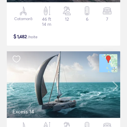
Catamarã
46 ft
12
6
7
14 m
$
1,482
/noite
Excess 14