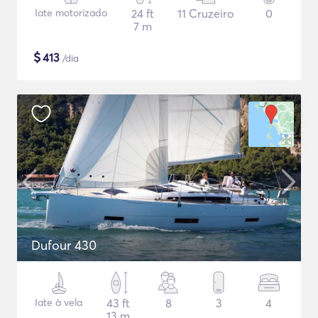
Iate motorizado
24 ft
11 Cruzeiro
0
7 m
$
413
/dia
Dufour 430
Iate à vela
43 ft
8
3
4
13 m