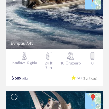
Evripus 7,45
Insuflável Rígido
24 ft
10 Cruzeiro
0
7 m
$
689
5.0
/dia
(1
críticas
)