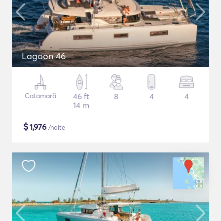
Lagoon 46
Catamarã
46 ft
8
4
4
14 m
$
1,976
/noite