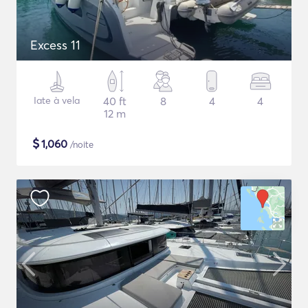
Excess 11
Iate à vela
40 ft
8
4
4
12 m
$
1,060
/noite