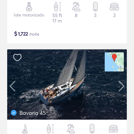
Iate motorizado
55 ft
8
3
3
17 m
$
1,722
/noite
Bavaria 45