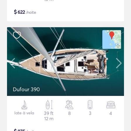
$
622
/noite
Dufour 390
Iate à vela
39 ft
8
3
4
12 m