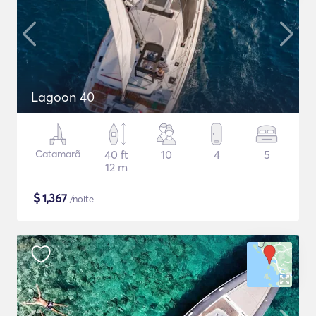
Lagoon 40
Catamarã
40 ft
10
4
5
12 m
$
1,367
/noite