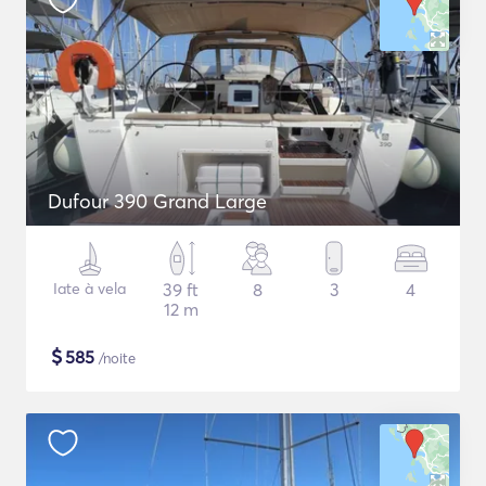
Dufour 390 Grand Large
Iate à vela
39 ft
8
3
4
12 m
$
585
/noite