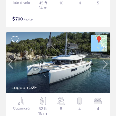
Iate à vela
45 ft
10
4
5
14 m
$
700
/noite
Lagoon 52F
Catamarã
52 ft
8
4
4
16 m