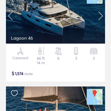
Lagoon 46
Catamarã
46 ft
6
3
3
14 m
$
1,574
/noite