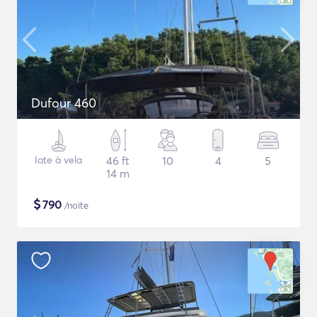
Dufour 460
Iate à vela
46 ft
10
4
5
14 m
$
790
/noite