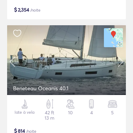
$
2,354
/noite
Beneteau Oceanis 40.1
Iate à vela
42 ft
10
4
5
13 m
$
814
/noite