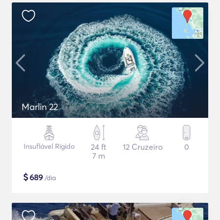
Marlin 22
Insuflável Rígido
24 ft
12 Cruzeiro
0
7 m
$
689
/dia