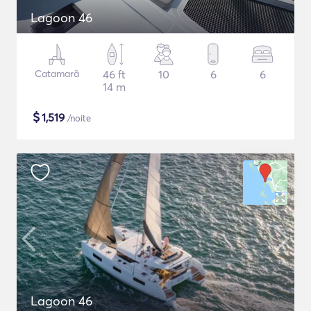
Lagoon 46
Catamarã
46 ft
10
6
6
14 m
$
1,519
/noite
Lagoon 46