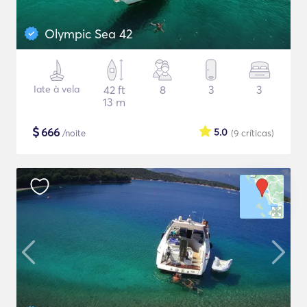
Olympic Sea 42
Iate à vela
42 ft
8
3
3
13 m
$
666
5.0
/noite
(9
críticas
)