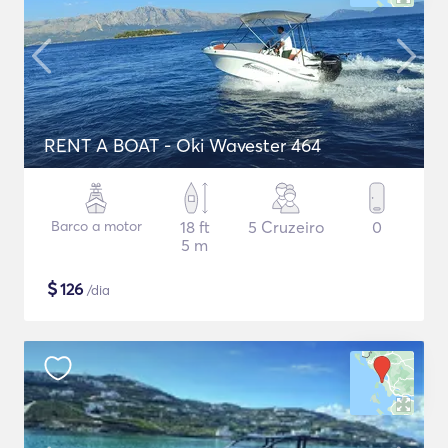
RENT A BOAT - Oki Wavester 464
Barco a motor
18 ft
5 Cruzeiro
0
5 m
$
126
/dia