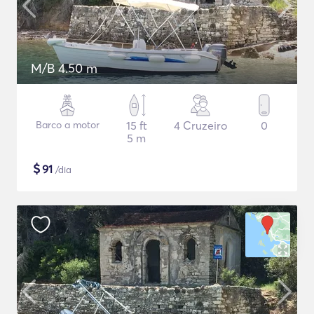
M/B 4.50 m
Barco a motor
15 ft
4 Cruzeiro
0
5 m
$
91
/dia