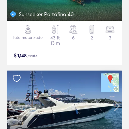
Sunseeker Portofino 40
Iate motorizado
43 ft
6
2
3
13 m
$
1,148
/noite