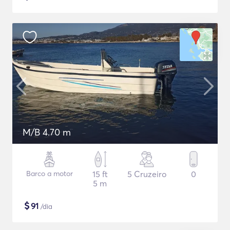
M/B 4.70 m
Barco a motor
15 ft
5 Cruzeiro
0
5 m
$
91
/dia