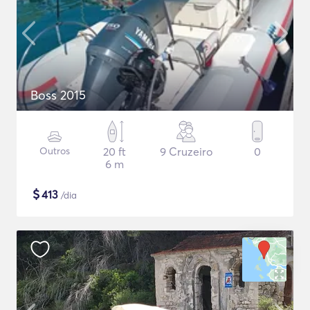
Βoss 2015
Outros
20 ft
9 Cruzeiro
0
6 m
$
413
/dia