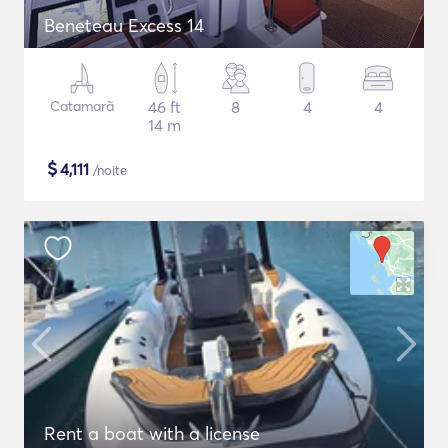
Beneteau Excess 14
Catamarã
46 ft
8
4
4
14 m
$
4,111
/noite
Rent a boat with a license