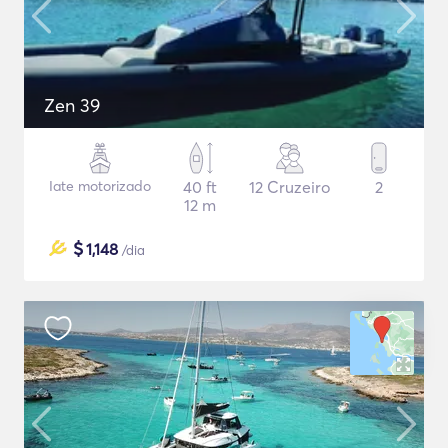
Zen 39
Iate motorizado
40 ft
12 Cruzeiro
2
12 m
$
1,148
/dia