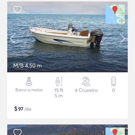
M/B 4.50 m
Barco a motor
15 ft
4 Cruzeiro
0
5 m
$
97
/dia