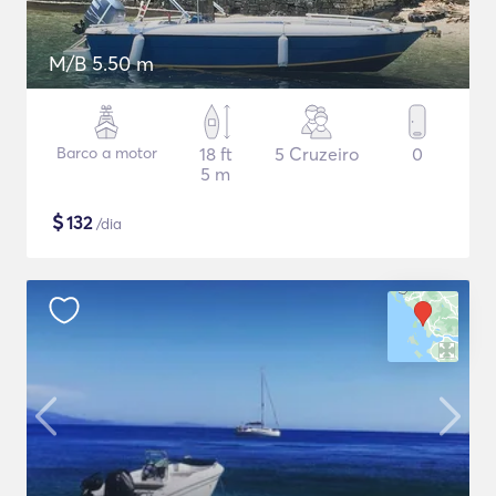
M/B 5.50 m
Barco a motor
18 ft
5 Cruzeiro
0
5 m
$
132
/dia