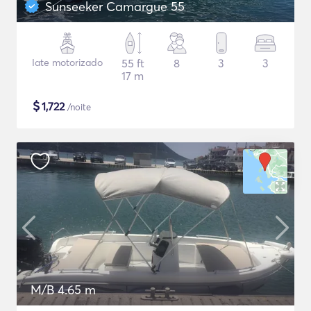
Sunseeker Camargue 55
Iate motorizado
55 ft
8
3
3
17 m
$
1,722
/noite
M/B 4.65 m