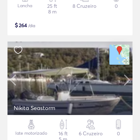
Lancha
25 ft
8 Cruzeiro
0
8 m
$
264
/dia
Nikita Seastorm
Iate motorizado
16 ft
6 Cruzeiro
0
5 m