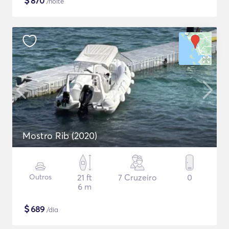
$
870
/noite
Mostro Rib (2020)
Outros
21 ft
7 Cruzeiro
0
6 m
$
689
/dia