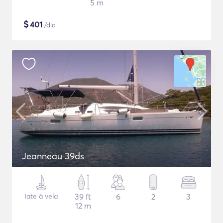
5 m
$
401
/dia
Jeanneau 39ds
Iate à vela
39 ft
6
2
3
12 m