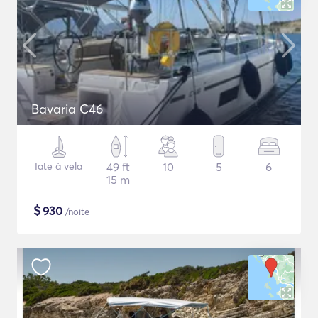
Bavaria C46
Iate à vela
49 ft
10
5
6
15 m
$
930
/noite