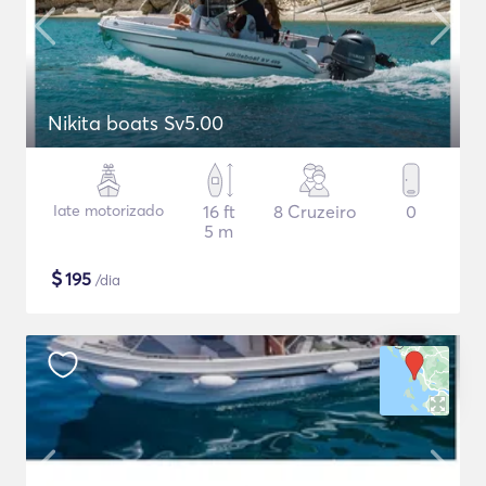
Nikita boats Sv5.00
Iate motorizado
16 ft
8 Cruzeiro
0
5 m
$
195
/dia