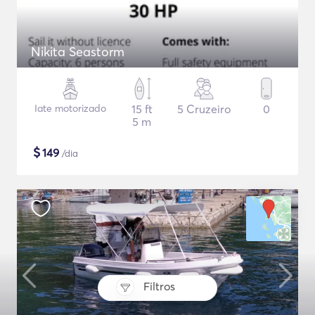
Nikita Seastorm
Iate motorizado
15 ft
5 Cruzeiro
0
5 m
$
149
/dia
Filtros