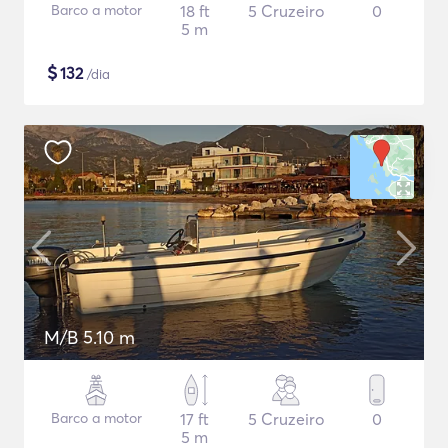
Barco a motor
18 ft
5 Cruzeiro
0
5 m
$
132
/dia
M/B 5.10 m
Barco a motor
17 ft
5 Cruzeiro
0
5 m