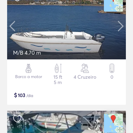
M/B 4.70 m
Barco a motor
15 ft
4 Cruzeiro
0
5 m
$
103
/dia