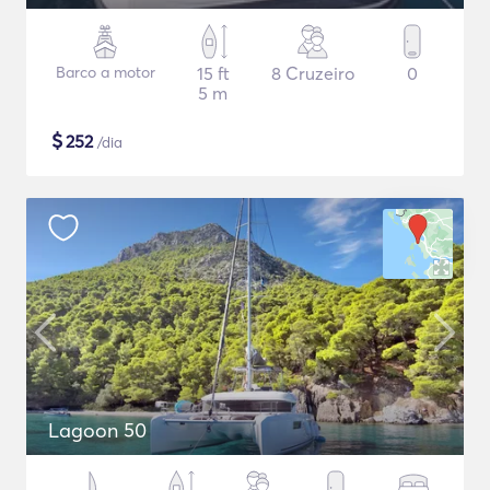
Barco a motor
15 ft
8 Cruzeiro
0
5 m
$
252
/dia
Lagoon 50