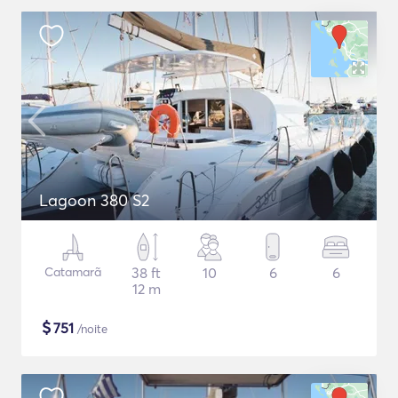
Lagoon 380 S2
Catamarã
38 ft
10
6
6
12 m
$
751
/noite