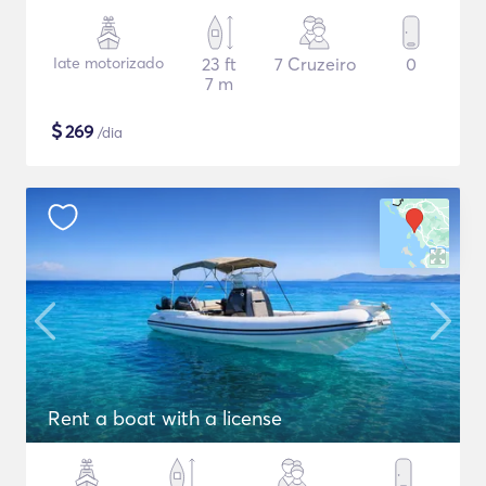
Iate motorizado
23 ft
7 Cruzeiro
0
7 m
$
269
/dia
Rent a boat with a license