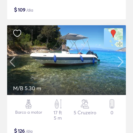
$
109
/dia
M/B 5.30 m
Barco a motor
17 ft
5 Cruzeiro
0
5 m
$
126
/dia