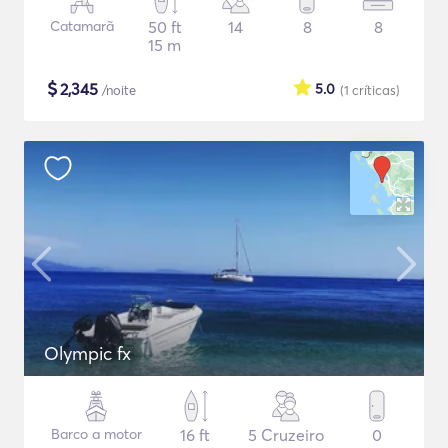
Catamarã
50 ft
14
8
8
15 m
$
2,345
5.0
/noite
(1
críticas
)
Olympic fx
Barco a motor
16 ft
5 Cruzeiro
0