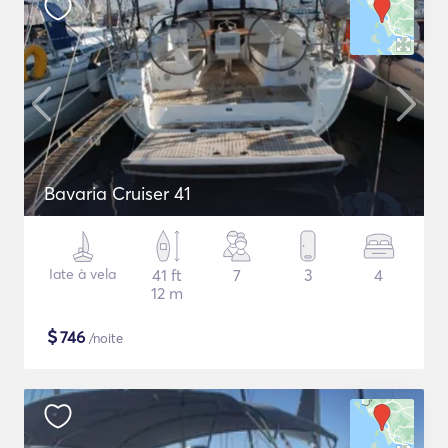
Bavaria Cruiser 41
Iate à vela
41 ft
7
3
4
12 m
$
746
/noite