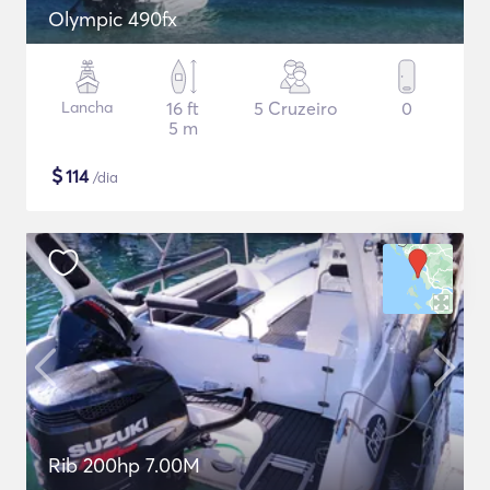
Olympic 490fx
Lancha
16 ft
5 Cruzeiro
0
5 m
$
114
/dia
Rib 200hp 7.00M