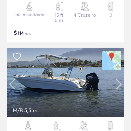
Iate motorizado
15 ft
4 Cruzeiro
0
5 m
$
114
/dia
M/B 5,5 m