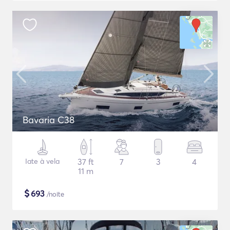
Bavaria C38
Iate à vela
37 ft
7
3
4
11 m
$
693
/noite