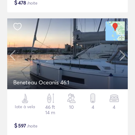
$
478
/noite
Beneteau Oceanis 46.1
Iate à vela
46 ft
10
4
4
14 m
$
597
/noite