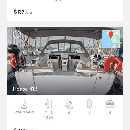
$
137
/dia
Hanse 418
Iate à vela
41 ft
8
3
4
12 m