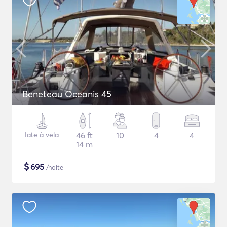
Beneteau Oceanis 45
Iate à vela
46 ft
10
4
4
14 m
$
695
/noite