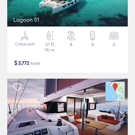
Lagoon 51
Catamarã
51 ft
8
6
6
16 m
$
3,772
/noite