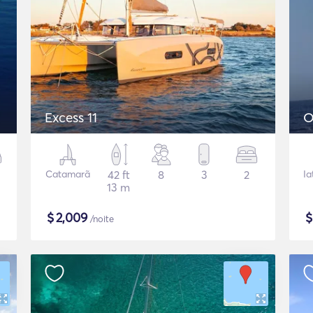
Excess 11
O
Catamarã
42 ft
8
3
2
Ia
13 m
$
2,009
/noite