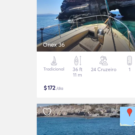
Onex 36
Tradicional
36 ft
24 Cruzeiro
1
11 m
$
172
/dia