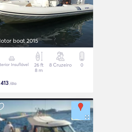
otor boat 2015
terior Insuflável
26 ft
8 Cruzeiro
0
8 m
$
413
/dia