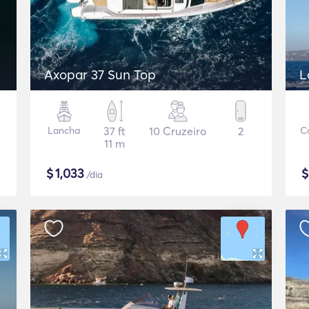
Axopar 37 Sun Top
L
Lancha
37 ft
10 Cruzeiro
2
C
11 m
$
1,033
/dia