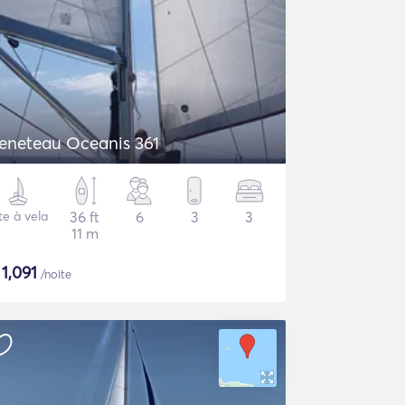
eneteau Oceanis 361
te à vela
36 ft
6
3
3
11 m
$
1,091
/noite