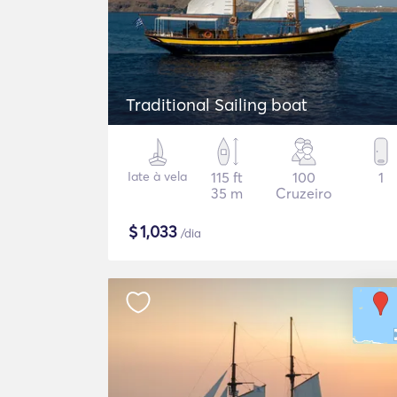
Traditional Sailing boat
Iate à vela
115 ft
100
1
35 m
Cruzeiro
$
1,033
/dia