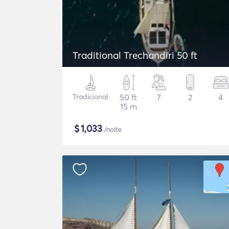
Traditional Trechandiri 50 ft
Tradicional
50 ft
7
2
4
15 m
$
1,033
/noite