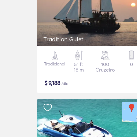
Tradition Gulet
Tradicional
51 ft
100
0
16 m
Cruzeiro
$
9,188
/dia