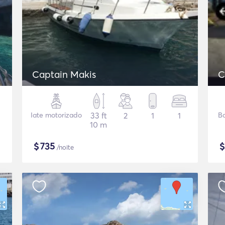
Captain Makis
C
Iate motorizado
33 ft
2
1
1
Ba
10 m
$
735
/noite