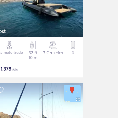
ost
te motorizado
33 ft
7 Cruzeiro
0
10 m
$
1,378
/dia