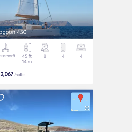
agoon 450
atamarã
45 ft
8
4
4
14 m
$
2,067
/noite