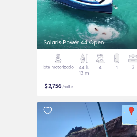
Solaris Power 44 Open
Iate motorizado
44 ft
4
1
3
13 m
$
2,756
/noite