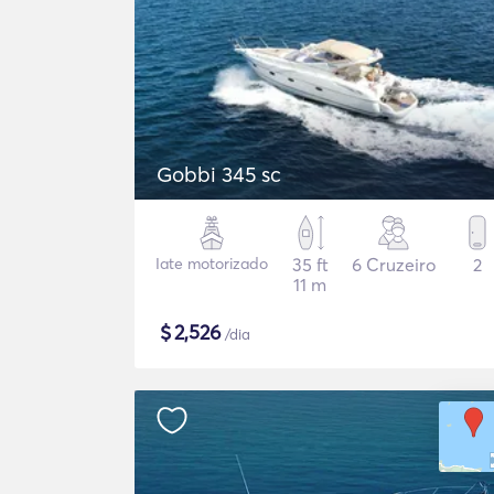
Gobbi 345 sc
Iate motorizado
35 ft
6 Cruzeiro
2
11 m
$
2,526
/dia