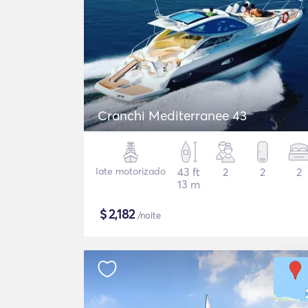
Cranchi Mediterranee 43
Iate motorizado
43 ft
2
2
2
13 m
$
2,182
/noite