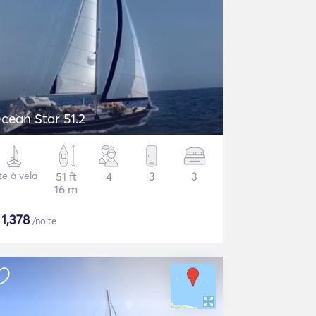
cean Star 51.2
te à vela
51 ft
4
3
3
16 m
$
1,378
/noite