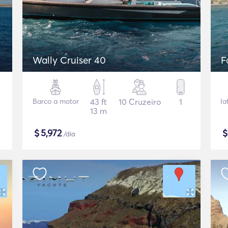
Wally Cruiser 40
F
Barco a motor
43 ft
10 Cruzeiro
1
Ia
13 m
$
5,972
/dia