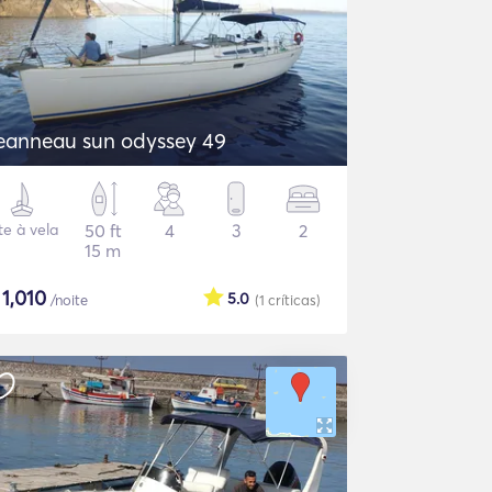
eanneau sun odyssey 49
te à vela
50 ft
4
3
2
15 m
$
1,010
5.0
/noite
(1
críticas
)