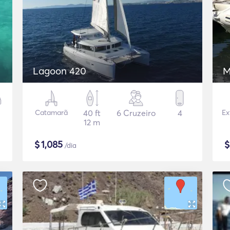
Lagoon 420
M
Catamarã
40 ft
6 Cruzeiro
4
Ex
12 m
$
1,085
/dia