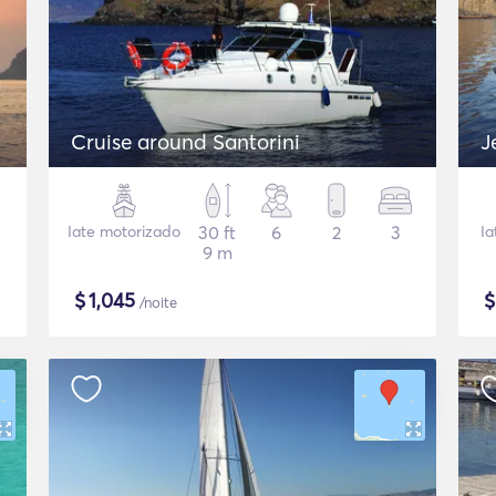
Cruise around Santorini
J
Iate motorizado
30 ft
6
2
3
Ia
9 m
$
1,045
/noite