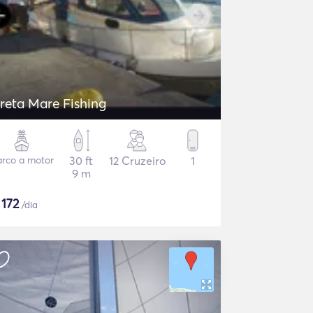
reta Mare Fishing
rco a motor
30 ft
12 Cruzeiro
1
9 m
$
172
/dia