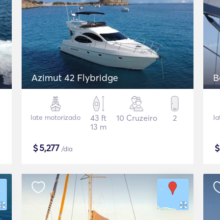
Azimut 42 Flybridge
B
Iate motorizado
43 ft
10 Cruzeiro
2
Ia
13 m
$
5,277
/dia