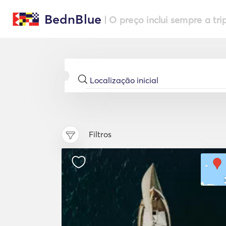
BednBlue
| O preço inclui sempre a tri
Filtros