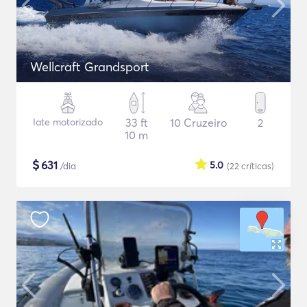
Wellcraft Grandsport
Iate motorizado
33 ft
10 Cruzeiro
2
10 m
$
631
5.0
/dia
(22
críticas
)