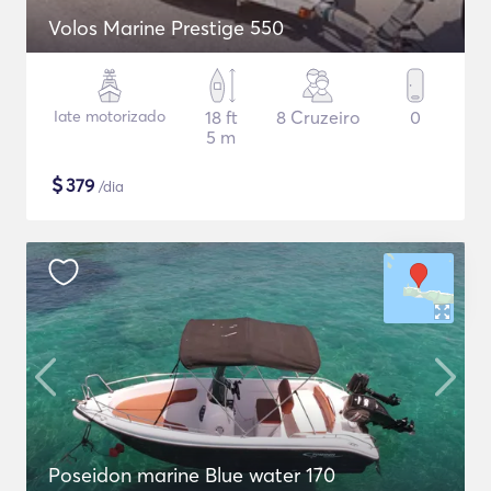
Volos Marine Prestige 550
Iate motorizado
18 ft
8 Cruzeiro
0
5 m
$
379
/dia
Poseidon marine Blue water 170