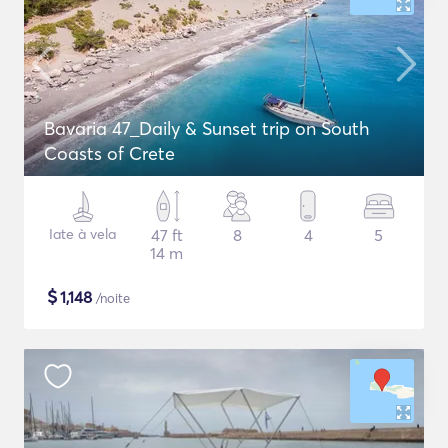
Bavaria 47_Daily & Sunset trip on South
Coasts of Crete
Iate à vela
47 ft
8
4
5
14 m
$
1,148
/noite