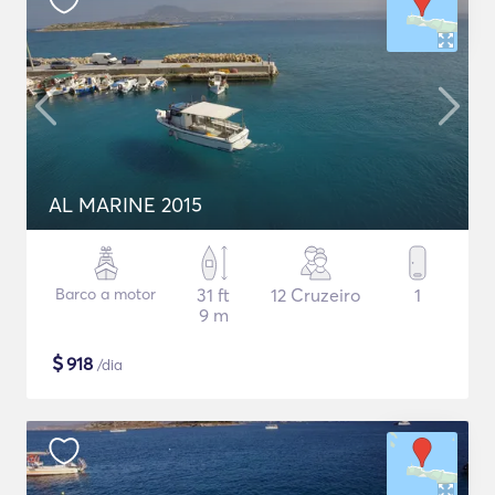
AL MARINE 2015
Barco a motor
31 ft
12 Cruzeiro
1
9 m
$
918
/dia