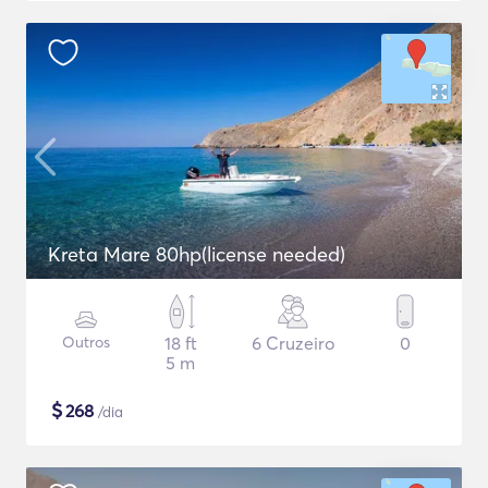
Kreta Mare 80hp(license needed)
Outros
18 ft
6 Cruzeiro
0
5 m
$
268
/dia