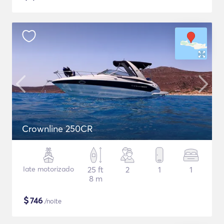
Crownline 250CR
Iate motorizado
25 ft
2
1
1
8 m
$
746
/noite