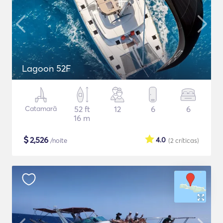
Lagoon 52F
Catamarã
52 ft
12
6
6
16 m
$
2,526
4.0
/noite
(2
críticas
)