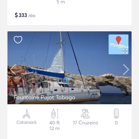
5 m
$
333
/dia
Fountaine Pajot Tobago
Catamarã
40 ft
17 Cruzeiro
0
12 m