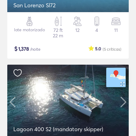
San Lorenzo Sl72
Iate motorizado
72 ft
12
4
11
22 m
$
1,378
5.0
/noite
(5
críticas
)
Lagoon 400 S2 (mandatory skipper)