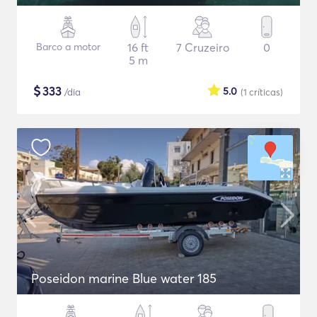
Barco a motor
16 ft
7 Cruzeiro
0
5 m
$
333
5.0
/dia
(1
críticas
)
Poseidon marine Blue water 185