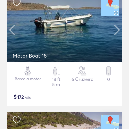
Motor Boat 18
Barco a motor
18 ft
6 Cruzeiro
0
5 m
$
172
/dia