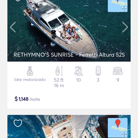
RETHYMNO'S SUNRISE - Ferretti Altura 52S
Iate motorizado
52 ft
10
3
9
16 m
$
1,148
/noite