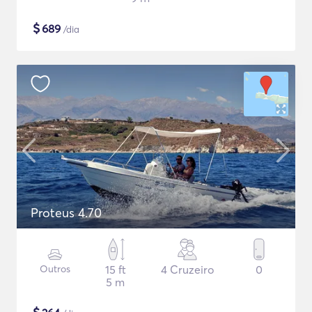
$
689
/dia
Proteus 4.70
Outros
15 ft
4 Cruzeiro
0
5 m