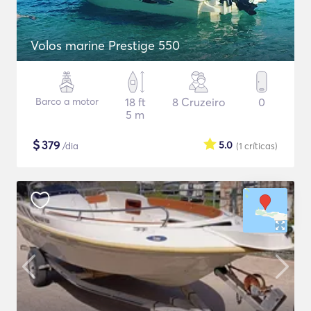
Volos marine Prestige 550
Barco a motor
18 ft
8 Cruzeiro
0
5 m
$
379
5.0
/dia
(1
críticas
)