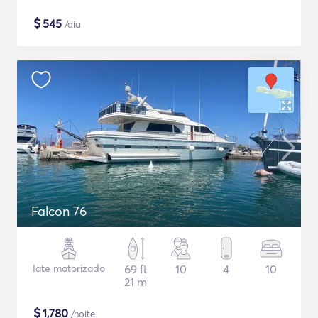
$
545
/dia
Falcon 76
Iate motorizado
69 ft
10
4
10
21 m
$
1,780
/noite