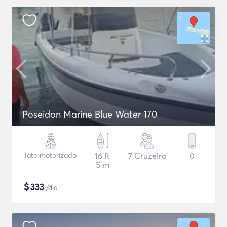
Poseidon Marine Blue Water 170
Iate motorizado
16 ft
7 Cruzeiro
0
5 m
$
333
/dia