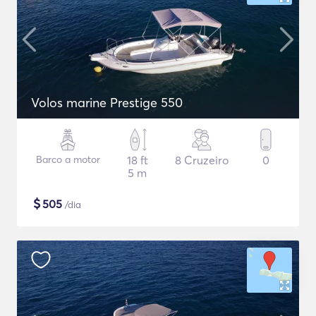
Volos marine Prestige 550
Barco a motor
18 ft
8 Cruzeiro
0
5 m
$
505
/dia