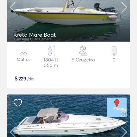
Kreta Mare Boat
Outros
1804 ft
6 Cruzeiro
0
550 m
$
229
/dia