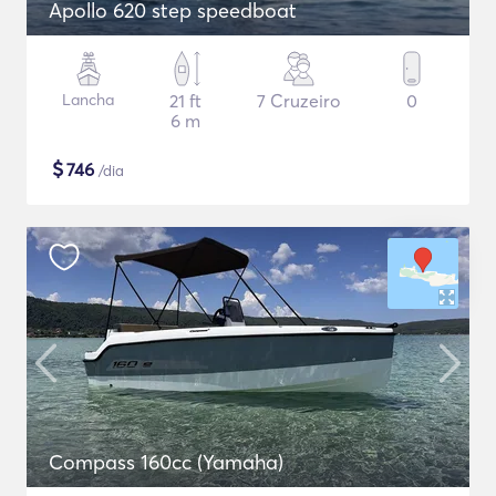
Apollo 620 step speedboat
Lancha
21 ft
7 Cruzeiro
0
6 m
$
746
/dia
Compass 160cc (Yamaha)