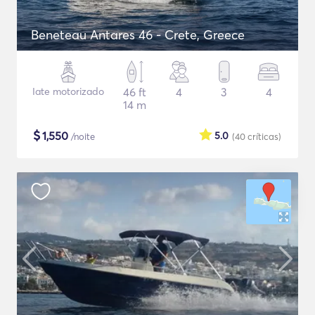
Beneteau Antares 46 - Crete, Greece
Iate motorizado
46 ft
4
3
4
14 m
$
1,550
5.0
/noite
(40
críticas
)