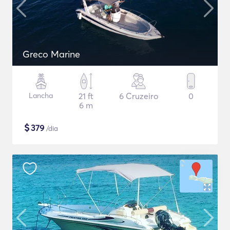
Greco Marine
Lancha
21 ft
6 Cruzeiro
0
6 m
$
379
/dia