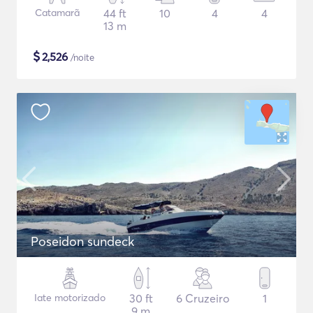
Catamarã
44 ft
10
4
4
13 m
$
2,526
/noite
Poseidon sundeck
Iate motorizado
30 ft
6 Cruzeiro
1
9 m