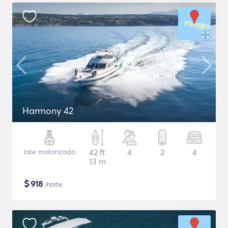
Harmony 42
Iate motorizado
42 ft
4
2
4
13 m
$
918
/noite