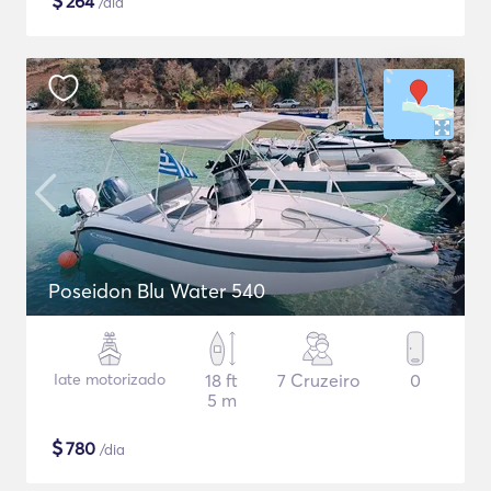
$
264
/dia
Poseidon Blu Water 540
Iate motorizado
18 ft
7 Cruzeiro
0
5 m
$
780
/dia