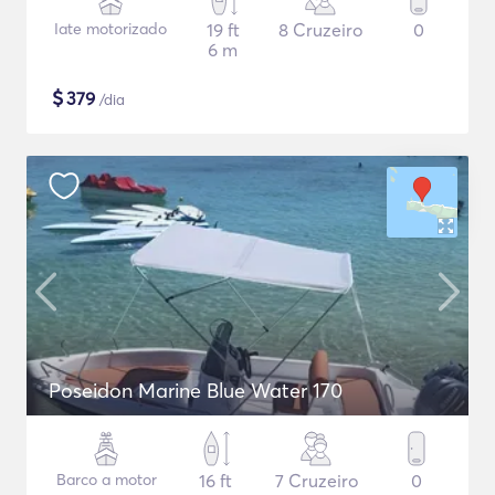
Iate motorizado
19 ft
8 Cruzeiro
0
6 m
$
379
/dia
Poseidon Marine Blue Water 170
Barco a motor
16 ft
7 Cruzeiro
0