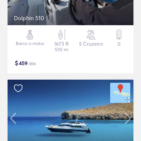
Dolphin 510
Barco a motor
1673 ft
5 Cruzeiro
0
510 m
$
459
/dia