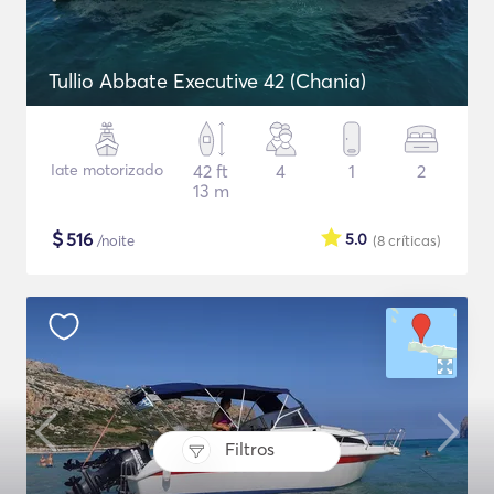
Tullio Abbate Executive 42 (Chania)
Iate motorizado
42 ft
4
1
2
13 m
$
516
5.0
/noite
(8
críticas
)
Filtros