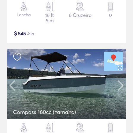
Lancha
16 ft
6 Cruzeiro
0
5 m
$
545
/dia
Compass 160cc (Yamaha)