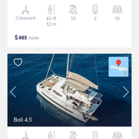
Catamarã
40 ft
10
2
10
12 m
$
885
/noite
Bali 4.5