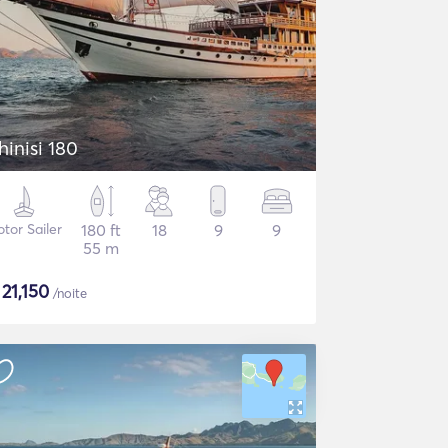
hinisi 180
tor Sailer
180 ft
18
9
9
55 m
$
21,150
/noite