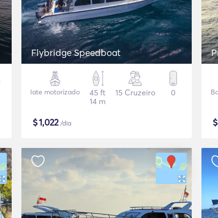
Flybridge Speedboat
P
Iate motorizado
45 ft
15 Cruzeiro
0
Ba
14 m
$
1,022
/dia