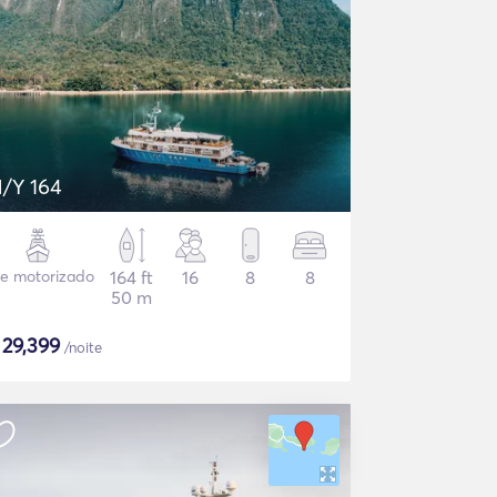
/Y 164
te motorizado
164 ft
16
8
8
50 m
$
29,399
/noite