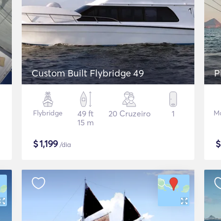
Custom Built Flybridge 49
P
Flybridge
49 ft
20 Cruzeiro
1
Mo
15 m
$
1,199
/dia