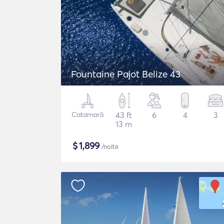
Fountaine Pajot Belize 43
Catamarã
43 ft
6
4
3
13 m
$
1,899
/noite