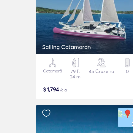
Sailing Catamaran
Catamarã
79 ft
45 Cruzeiro
0
24 m
$
1,794
/dia