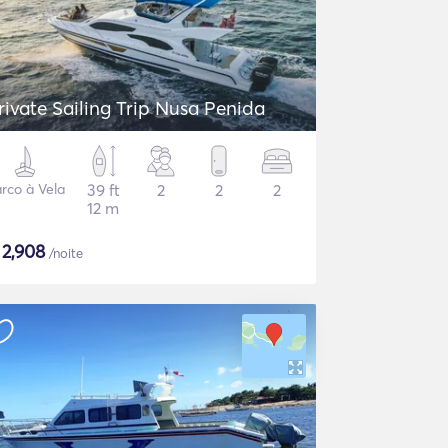
rivate Sailing Trip Nusa Penida
rco à Vela
39 ft
2
2
2
12 m
$
2,908
/noite