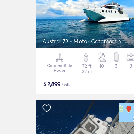
Austral 72 - Motor Catamaran
Catamarã de
72 ft
10
3
3
Poder
22 m
$
2,899
/noite