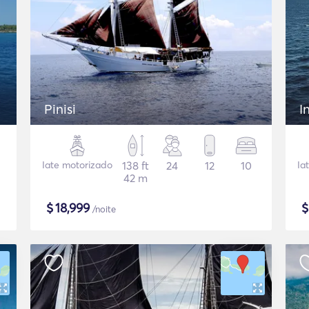
Pinisi
I
Iate motorizado
138 ft
24
12
10
Ia
42 m
$
18,999
/noite