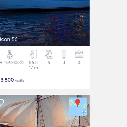
icon 56
te motorizado
56 ft
6
3
4
17 m
$
3,800
/noite