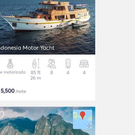
ndonesia Motor Yacht
te motorizado
85 ft
8
4
4
26 m
$
5,500
/noite