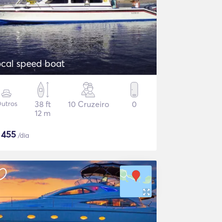
ocal speed boat
utros
38 ft
10 Cruzeiro
0
12 m
$
455
/dia