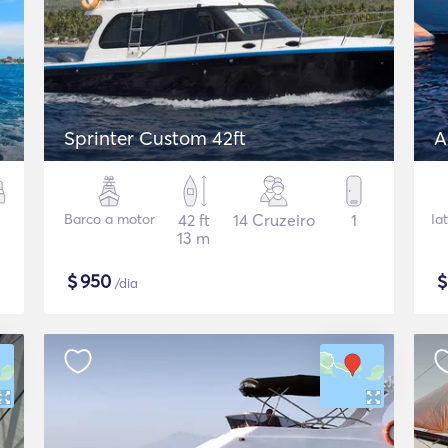
Sprinter Custom 42ft
A
Barco a motor
42 ft
14 Cruzeiro
1
Ia
13 m
$
950
/dia