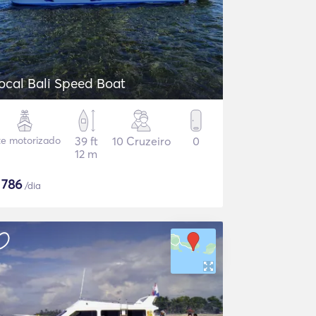
Local Bali Speed Boat
te motorizado
39 ft
10 Cruzeiro
0
12 m
$
786
/dia