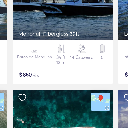
l
Monohull Fiberglass 39ft
Barco de Mergulho
39 ft
14 Cruzeiro
0
Ia
12 m
$
850
/dia