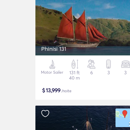
Phinisi 131
Motor Sailer
131 ft
6
3
3
40 m
$
13,999
/noite