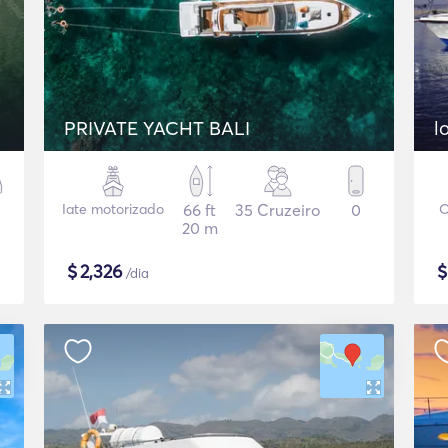
PRIVATE YACHT BALI
l
Iate motorizado
66 ft
35 Cruzeiro
0
O
20 m
$
2,326
/dia