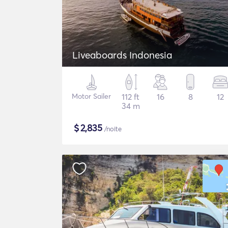
Liveaboards Indonesia
Motor Sailer
112 ft
16
8
12
34 m
$
2,835
/noite