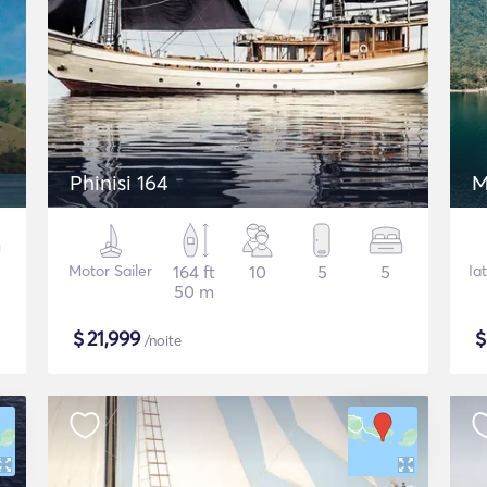
Phinisi 164
M
Motor Sailer
164 ft
10
5
5
Ia
50 m
$
21,999
/noite