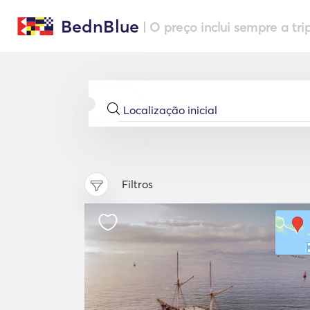
BednBlue
| O preço inclui sempre a tri
Filtros