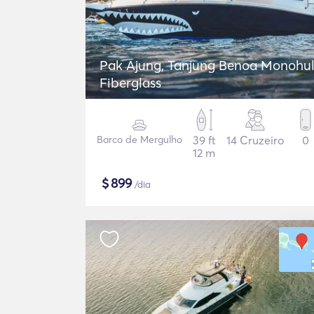
Pak Ajung, Tanjung Benoa Monohul
Fiberglass
Barco de Mergulho
39 ft
14 Cruzeiro
0
12 m
$
899
/dia