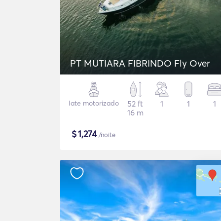
PT MUTIARA FIBRINDO Fly Over
Iate motorizado
52 ft
1
1
1
16 m
$
1,274
/noite