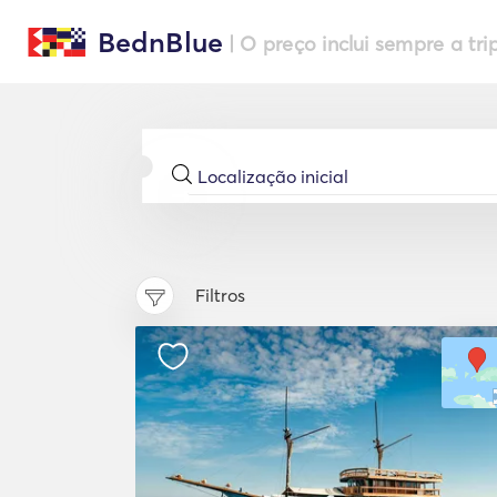
BednBlue
| O preço inclui sempre a tri
Filtros