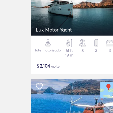
Lux Motor Yacht
Iate motorizado
61 ft
8
3
3
19 m
$
2,104
/noite