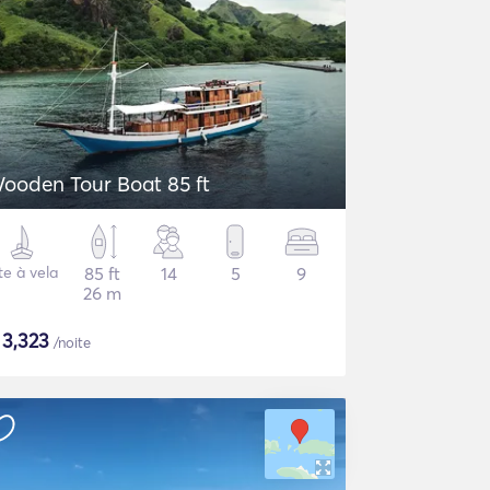
ooden Tour Boat 85 ft
te à vela
85 ft
14
5
9
26 m
$
3,323
/noite