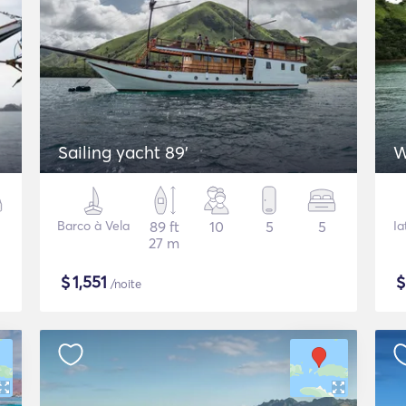
Sailing yacht 89'
W
Barco à Vela
89 ft
10
5
5
Ia
27 m
$
1,551
/noite