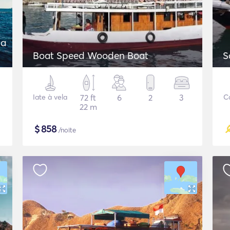
ia
Boat Speed Wooden Boat
S
Iate à vela
72 ft
6
2
3
C
22 m
$
858
/noite