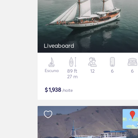
Liveaboard
Escuna
89 ft
12
6
6
27 m
$
1,938
/noite