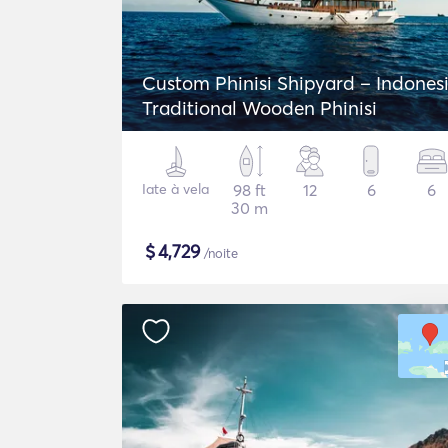
Custom Phinisi Shipyard – Indones
Traditional Wooden Phinisi
Iate à vela
98 ft
12
6
6
30 m
$
4,729
/noite