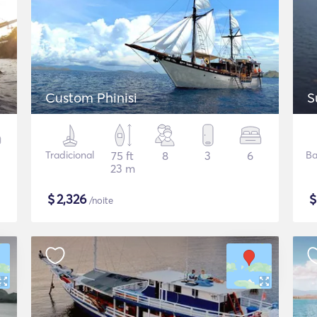
Custom Phinisi
S
Tradicional
75 ft
8
3
6
Ba
23 m
$
2,326
/noite