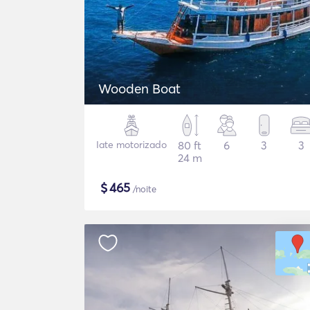
Wooden Boat
Iate motorizado
80 ft
6
3
3
24 m
$
465
/noite