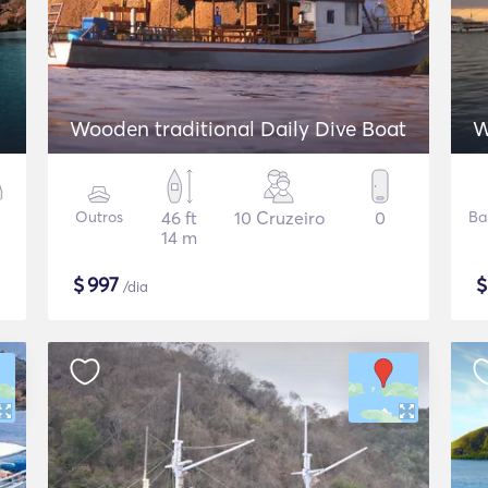
Wooden traditional Daily Dive Boat
W
Outros
46 ft
10 Cruzeiro
0
Ba
14 m
$
997
/dia