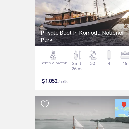
Private Boat In Komodo National
Park
Barco a motor
85 ft
20
4
15
26 m
$
1,052
/noite