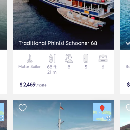
Traditional Phinisi Schooner 68
w
Motor Sailer
68 ft
8
5
6
Ba
21 m
$
2,469
/noite