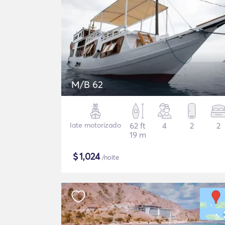
M/B 62
Iate motorizado
62 ft
4
2
2
19 m
$
1,024
/noite