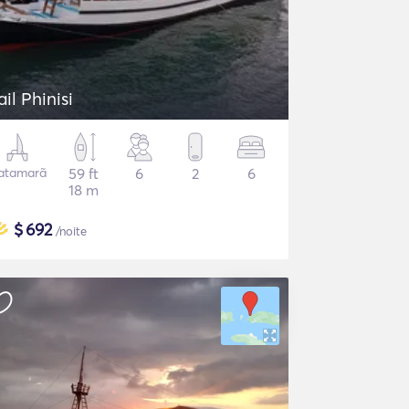
ail Phinisi
atamarã
59 ft
6
2
6
18 m
$
692
/noite