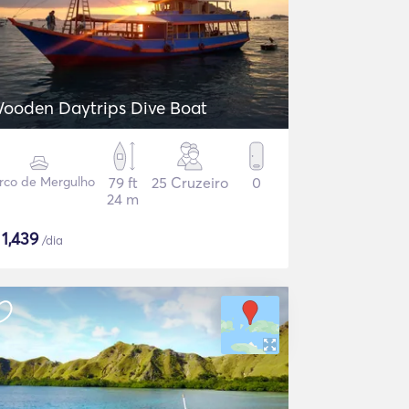
ooden Daytrips Dive Boat
rco de Mergulho
79 ft
25 Cruzeiro
0
24 m
$
1,439
/dia