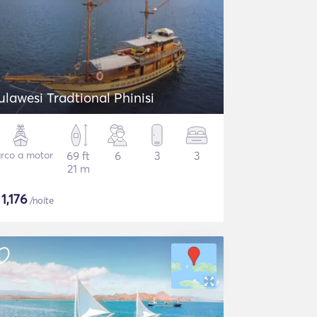
ulawesi Tradtional Phinisi
rco a motor
69 ft
6
3
3
21 m
$
1,176
/noite