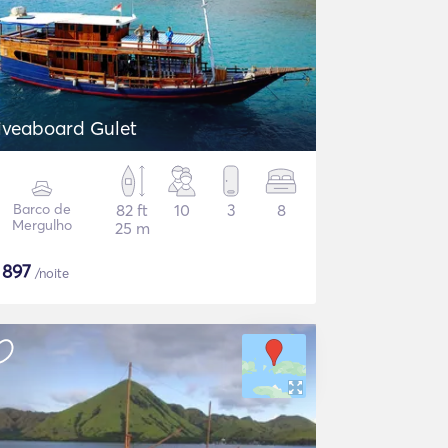
iveaboard Gulet
Barco de
82 ft
10
3
8
Mergulho
25 m
$
897
/noite