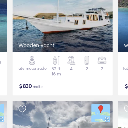
Wooden yacht
Iate motorizado
52 ft
4
2
2
Ia
16 m
$
830
/noite