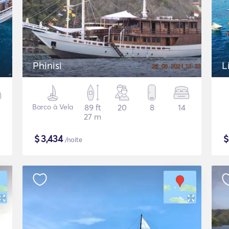
Phinisi
L
Barco à Vela
89 ft
20
8
14
27 m
$
3,434
/noite