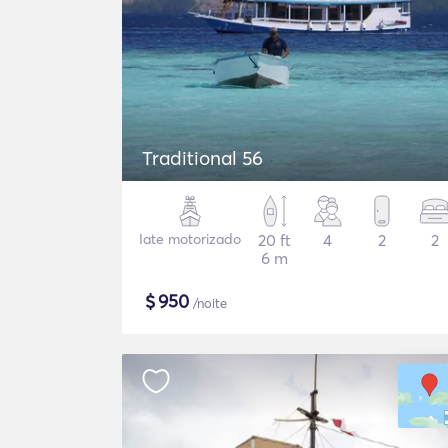
Traditional 56
Iate motorizado
20 ft
4
2
2
6 m
$
950
/noite