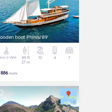
ooden boat Phinisi 89'
rco à Vela
89 ft
10
4
7
27 m
$
886
/noite