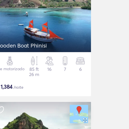
wooden Boat Phinisi
te motorizado
85 ft
16
7
6
26 m
$
1,384
/noite