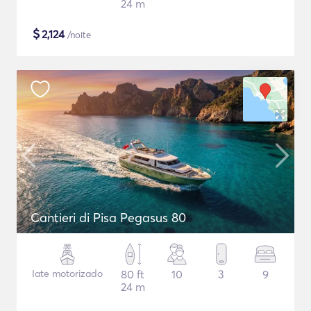
24 m
$
2,124
/noite
Cantieri di Pisa Pegasus 80
Iate motorizado
80 ft
10
3
9
24 m