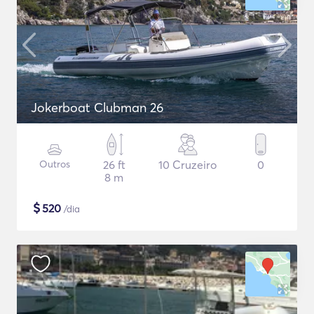
Jokerboat Clubman 26
Outros
26 ft
10 Cruzeiro
0
8 m
$
520
/dia