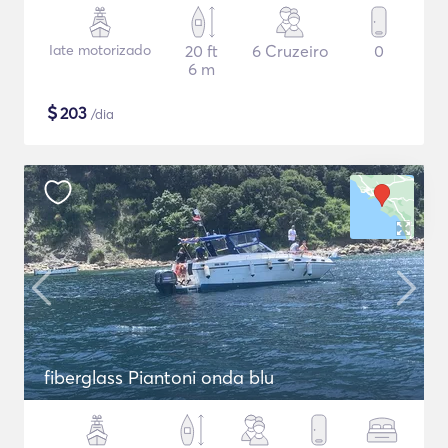
Iate motorizado
20 ft
6 Cruzeiro
0
6 m
$
203
/dia
fiberglass Piantoni onda blu