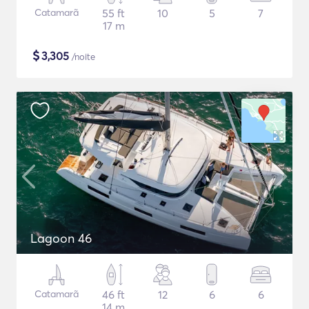
Catamarã
55 ft
10
5
7
17 m
$
3,305
/noite
Lagoon 46
Catamarã
46 ft
12
6
6
14 m