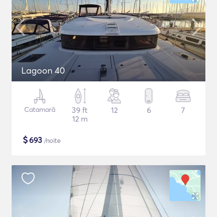
Lagoon 40
Catamarã
39 ft
12
6
7
12 m
$
693
/noite