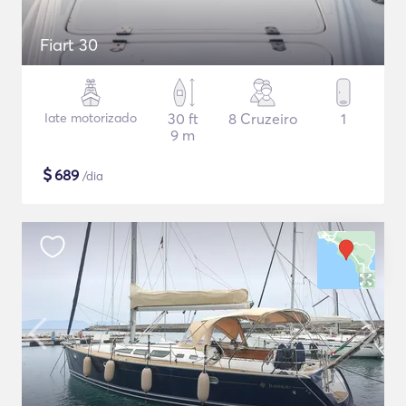
Fiart 30
Iate motorizado
30 ft
8 Cruzeiro
1
9 m
$
689
/dia