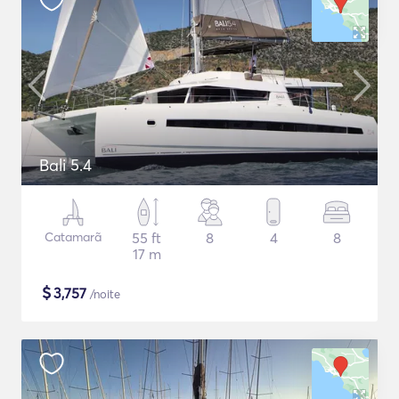
Bali 5.4
Catamarã
55 ft
8
4
8
17 m
$
3,757
/noite