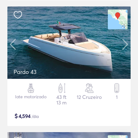
Pardo 43
Iate motorizado
43 ft
12 Cruzeiro
1
13 m
$
4,594
/dia