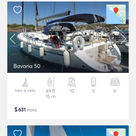
Bavaria 50
Iate à vela
49 ft
12
5
6
15 m
$
631
/noite