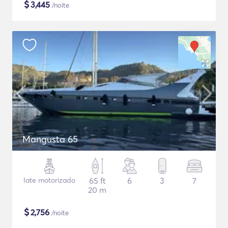
$
3,445
/noite
Mangusta 65
Iate motorizado
65 ft
6
3
7
20 m
$
2,756
/noite