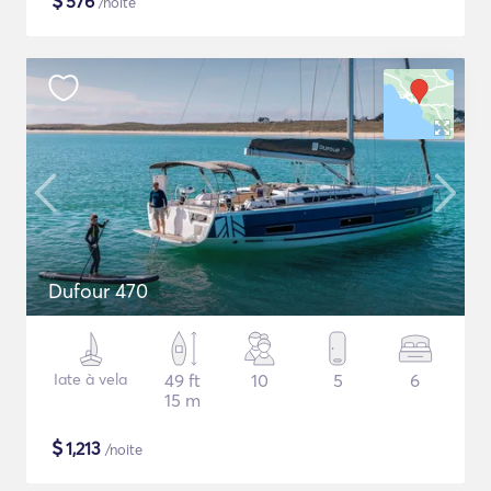
$
576
/noite
Dufour 470
Iate à vela
49 ft
10
5
6
15 m
$
1,213
/noite