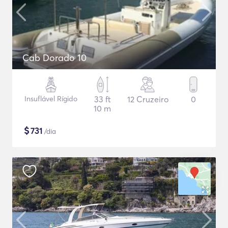
Cab Dorado 10
Insuflável Rígido
33 ft
12 Cruzeiro
0
10 m
$
731
/dia