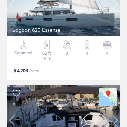
Lagoon 620 Essense
Catamarã
62 ft
8
4
4
19 m
$
4,203
/noite