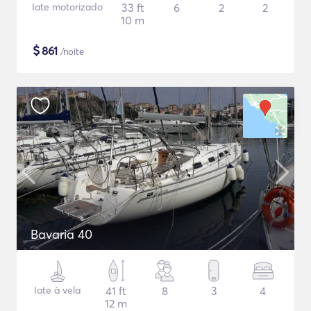
Iate motorizado
33 ft
6
2
2
10 m
$
861
/noite
Bavaria 40
Iate à vela
41 ft
8
3
4
12 m