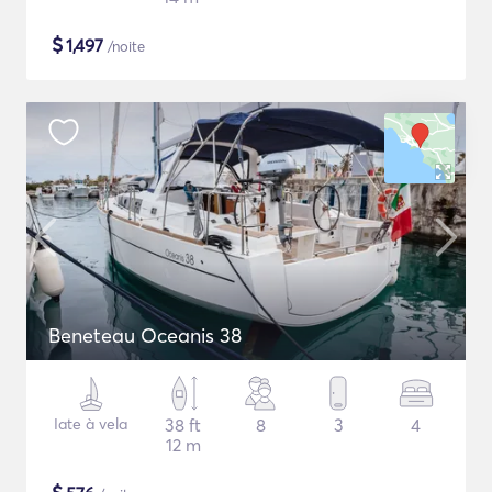
$
1,497
/noite
Beneteau Oceanis 38
Iate à vela
38 ft
8
3
4
12 m