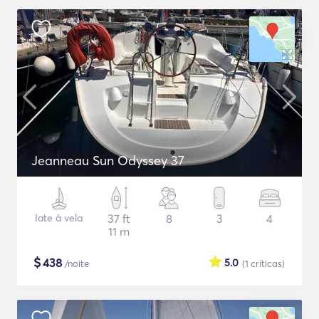
Jeanneau Sun Odyssey 37
Iate à vela
37 ft
8
3
4
11 m
$
438
5.0
/noite
(1
críticas
)