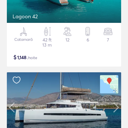
Lagoon 42
Catamarã
42 ft
12
6
7
13 m
$
1,148
/noite