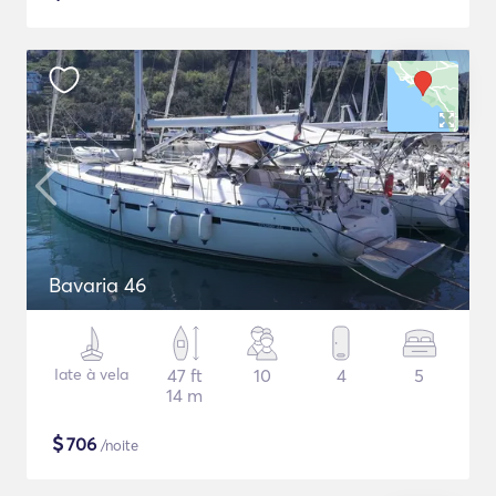
Bavaria 46
Iate à vela
47 ft
10
4
5
14 m
$
706
/noite