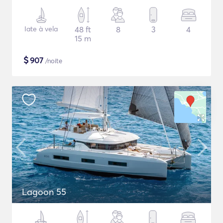
Iate à vela
48 ft
8
3
4
15 m
$
907
/noite
Lagoon 55