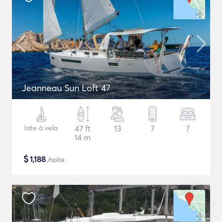
Jeanneau Sun Loft 47
Iate à vela
47 ft
13
7
7
14 m
$
1,188
/noite