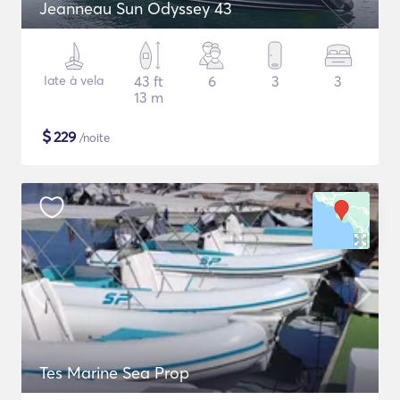
Jeanneau Sun Odyssey 43
Iate à vela
43 ft
6
3
3
13 m
$
229
/noite
Tes Marine Sea Prop