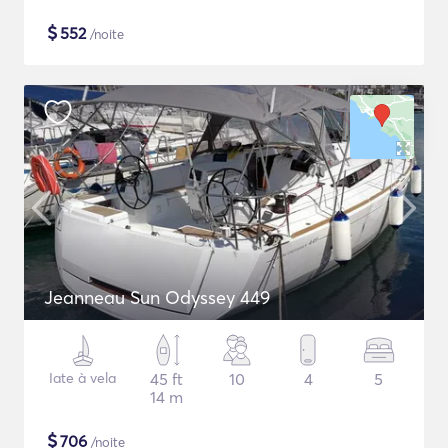
$
552
/noite
Jeanneau Sun Odyssey 449
Iate à vela
45 ft
10
4
5
14 m
$
706
/noite