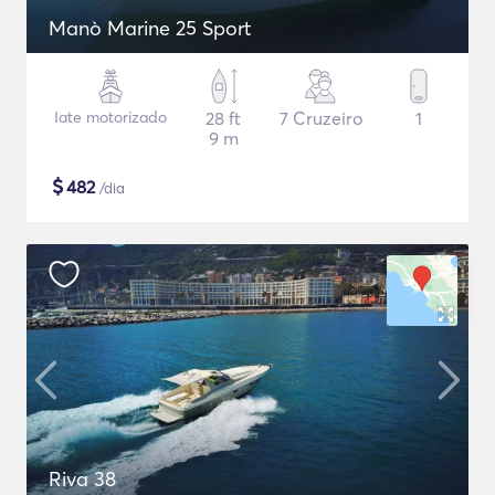
Manò Marine 25 Sport
Iate motorizado
28 ft
7 Cruzeiro
1
9 m
$
482
/dia
Riva 38