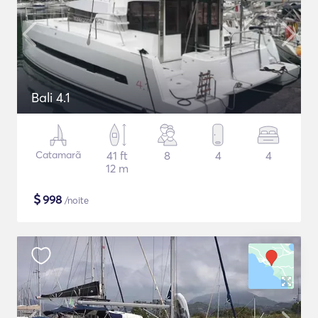
Bali 4.1
Catamarã
41 ft
8
4
4
12 m
$
998
/noite