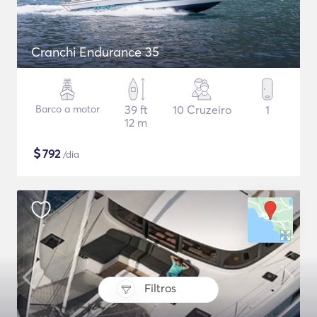
Cranchi Endurance 35
Barco a motor
39 ft
10 Cruzeiro
1
12 m
$
792
/dia
Filtros