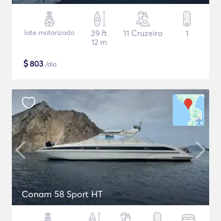
Iate motorizado
39 ft
11 Cruzeiro
1
12 m
$
803
/dia
Conam 58 Sport HT