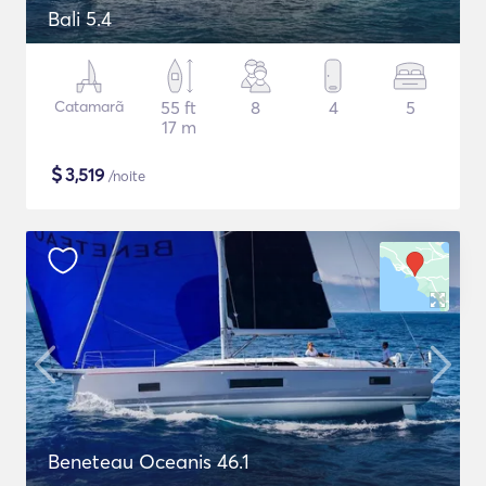
Bali 5.4
Catamarã
55 ft
8
4
5
17 m
$
3,519
/noite
Beneteau Oceanis 46.1