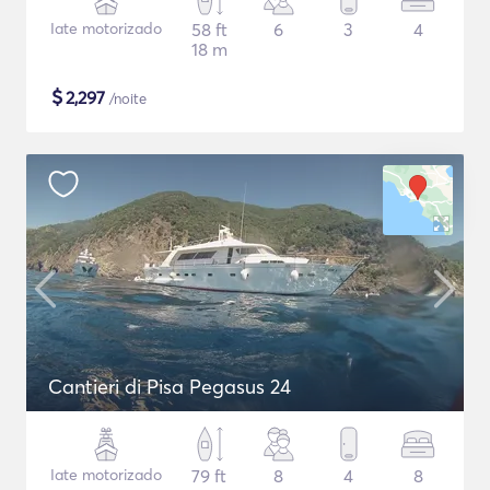
Iate motorizado
58 ft
6
3
4
18 m
$
2,297
/noite
Cantieri di Pisa Pegasus 24
Iate motorizado
79 ft
8
4
8