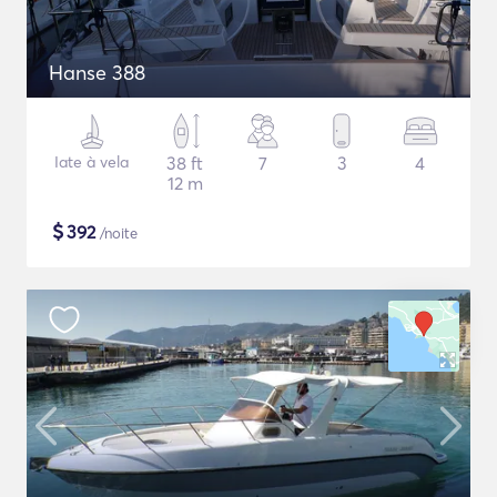
Hanse 388
Iate à vela
38 ft
7
3
4
12 m
$
392
/noite