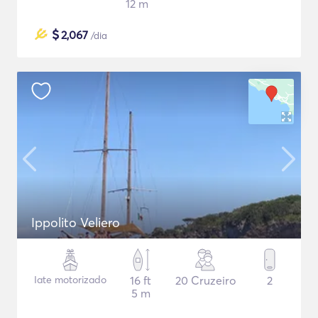
12 m
$
2,067
/dia
Ippolito Veliero
Iate motorizado
16 ft
20 Cruzeiro
2
5 m