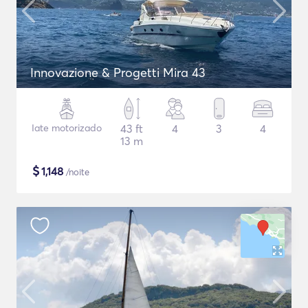
Innovazione & Progetti Mira 43
Iate motorizado
43 ft
4
3
4
13 m
$
1,148
/noite