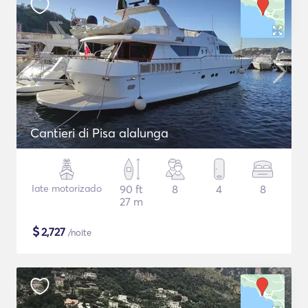
Cantieri di Pisa alalunga
Iate motorizado
90 ft
8
4
8
27 m
$
2,727
/noite