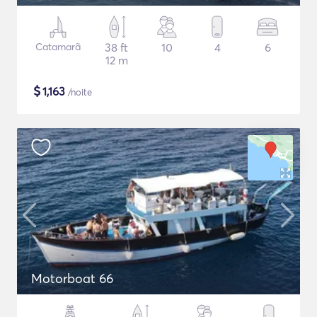
Catamarã
38 ft
10
4
6
12 m
$
1,163
/noite
Motorboat 66