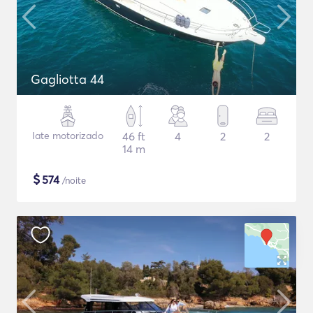
Gagliotta 44
Iate motorizado
46 ft
4
2
2
14 m
$
574
/noite