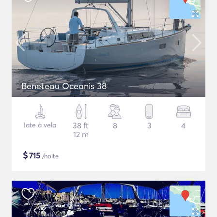
Beneteau Oceanis 38
Iate à vela
38 ft
8
3
4
12 m
$
715
/noite