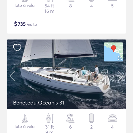
Iate à vela
54 ft
8
4
5
16 m
$
735
/noite
Beneteau Oceanis 31
Iate à vela
31 ft
6
2
4
9 m