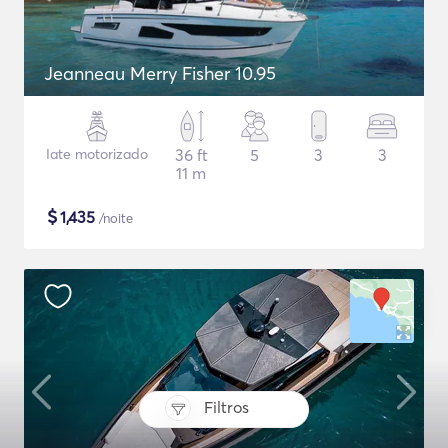
Jeanneau Merry Fisher 10.95
Iate motorizado
36 ft
5
3
3
11 m
$
1,435
/noite
Filtros