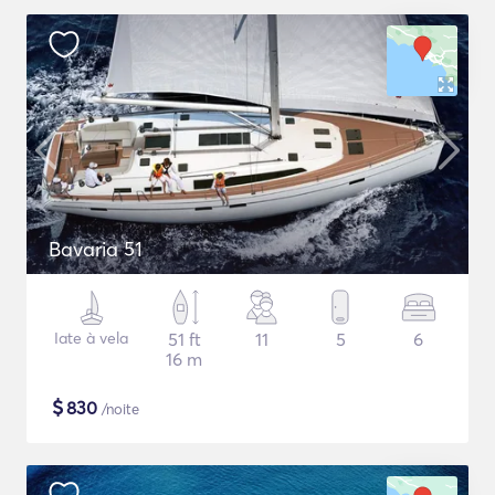
Bavaria 51
Iate à vela
51 ft
11
5
6
16 m
$
830
/noite