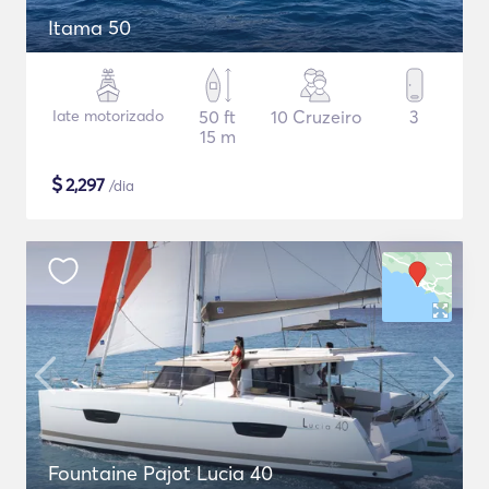
Itama 50
Iate motorizado
50 ft
10 Cruzeiro
3
15 m
$
2,297
/dia
Fountaine Pajot Lucia 40