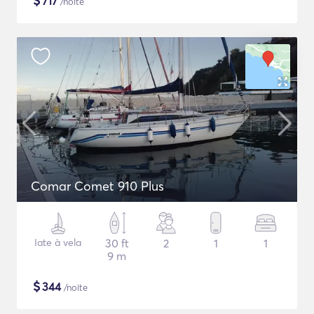
$
717
/noite
Comar Comet 910 Plus
Iate à vela
30 ft
2
1
1
9 m
$
344
/noite