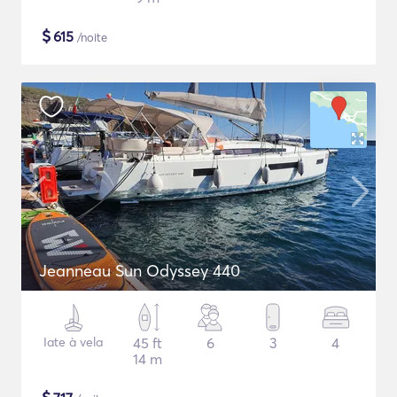
$
615
/noite
Jeanneau Sun Odyssey 440
Iate à vela
45 ft
6
3
4
14 m