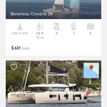
Beneteau Oceanis 38
Iate à vela
38 ft
8
3
4
12 m
$
637
/noite