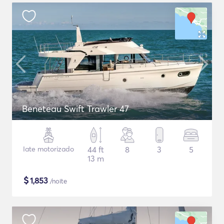
Beneteau Swift Trawler 47
Iate motorizado
44 ft
8
3
5
13 m
$
1,853
/noite