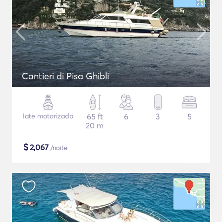
Cantieri di Pisa Ghibli
Iate motorizado
65 ft
6
3
5
20 m
$
2,067
/noite