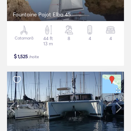
Fountaine Pajot Elba 45
Catamarã
44 ft
8
4
4
13 m
$
1,525
/noite