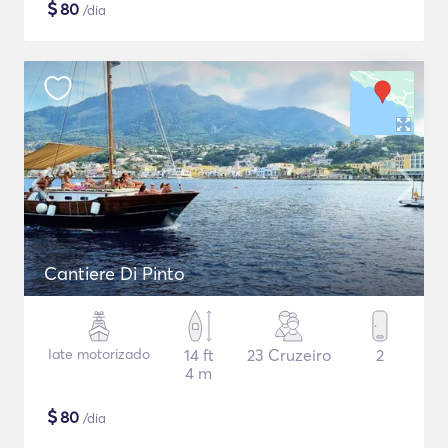
$
80
/dia
Cantiere Di Pinto
Iate motorizado
14 ft
23 Cruzeiro
2
4 m
$
80
/dia