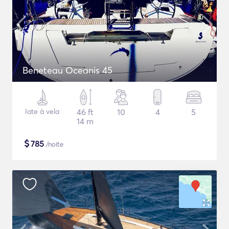
Beneteau Oceanis 45
Iate à vela
46 ft
10
4
5
14 m
$
785
/noite