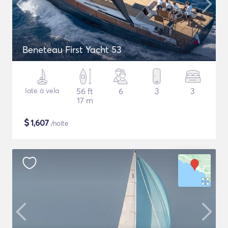
Beneteau First Yacht 53
Iate à vela
56 ft
6
3
3
17 m
$
1,607
/noite