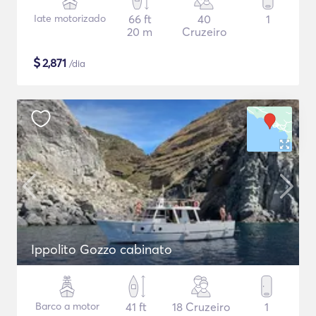
Iate motorizado
66 ft
40
1
20 m
Cruzeiro
$
2,871
/dia
Ippolito Gozzo cabinato
Barco a motor
41 ft
18 Cruzeiro
1