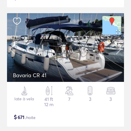
Bavaria CR 41
Iate à vela
41 ft
7
3
3
12 m
$
671
/noite