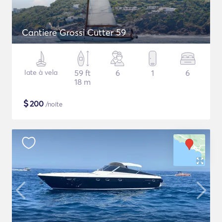
Cantiere Grossi Cutter 59
Iate à vela
59 ft
6
1
6
18 m
$
200
/noite