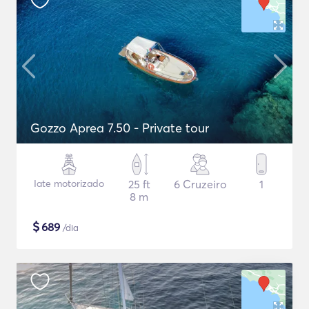
Gozzo Aprea 7.50 - Private tour
Iate motorizado
25 ft
6 Cruzeiro
1
8 m
$
689
/dia