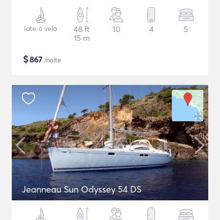
Iate à vela
48 ft
10
4
5
15 m
$
867
/noite
Jeanneau Sun Odyssey 54 DS