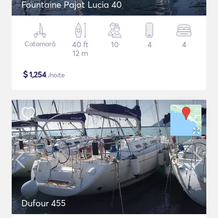
Fountaine Pajot Lucia 40
Catamarã
40 ft
10
4
4
12 m
$
1,254
/noite
Dufour 455