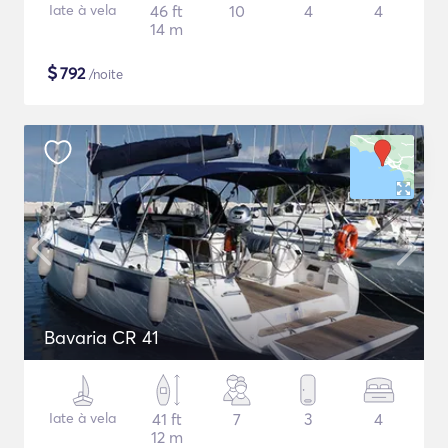
Iate à vela
46 ft
10
4
4
14 m
$
792
/noite
Bavaria CR 41
Iate à vela
41 ft
7
3
4
12 m