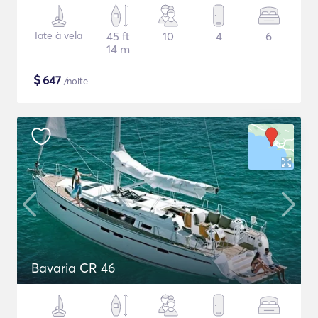
Iate à vela
45 ft
10
4
6
14 m
$
647
/noite
Bavaria CR 46