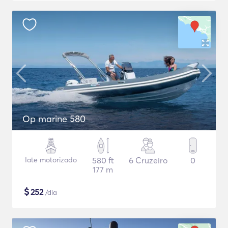
Op marine 580
Iate motorizado
580 ft
6 Cruzeiro
0
177 m
$
252
/dia