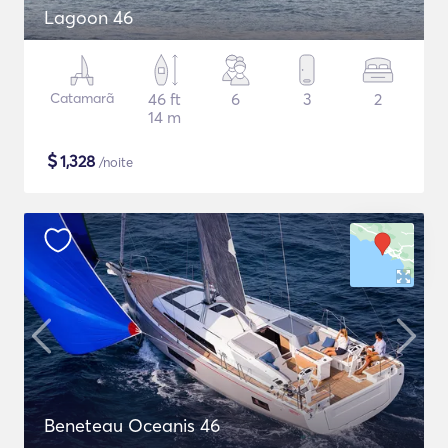
Lagoon 46
Catamarã
46 ft
6
3
2
14 m
$
1,328
/noite
Beneteau Oceanis 46