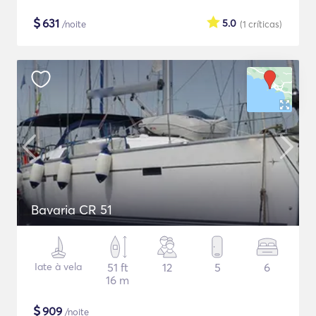
$
631
5.0
/noite
(1
críticas
)
Bavaria CR 51
Iate à vela
51 ft
12
5
6
16 m
$
909
/noite