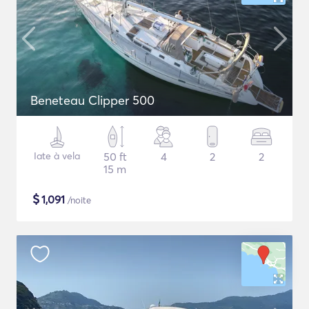
Beneteau Clipper 500
Iate à vela
50 ft
4
2
2
15 m
$
1,091
/noite