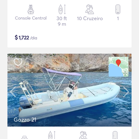
Console Central
30 ft
10 Cruzeiro
1
9 m
$
1,722
/dia
Gozzo 21