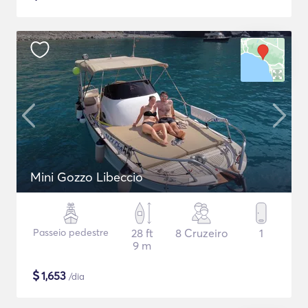
Mini Gozzo Libeccio
Passeio pedestre
28 ft
8 Cruzeiro
1
9 m
$
1,653
/dia