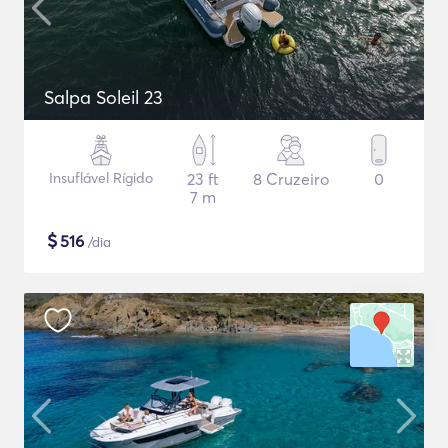
Salpa Soleil 23
Insuflável Rígido
23 ft
8 Cruzeiro
0
7 m
$
516
/dia