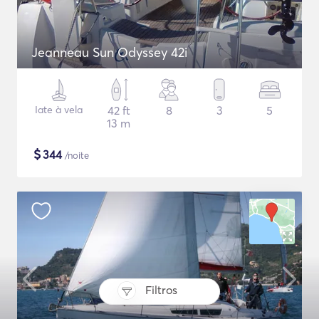
Jeanneau Sun Odyssey 42i
Iate à vela
42 ft
8
3
5
13 m
$
344
/noite
Filtros