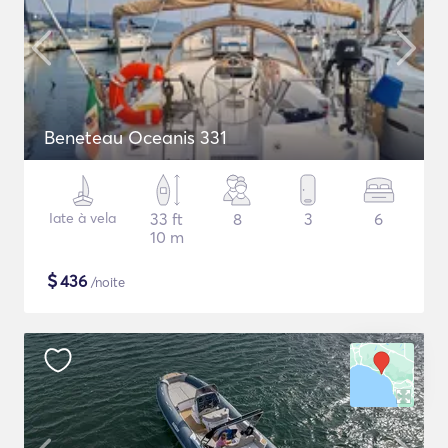
Beneteau Oceanis 331
Iate à vela
33 ft
8
3
6
10 m
$
436
/noite