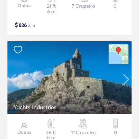
Outros
21 ft
7 Cruzeiro
0
6 m
$
826
/dia
Yachts Industries
Outros
36 ft
11 Cruzeiro
0
11 m