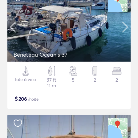
Beneteau Oceanis 37
Iate à vela
37 ft
5
2
2
11 m
$
206
/noite