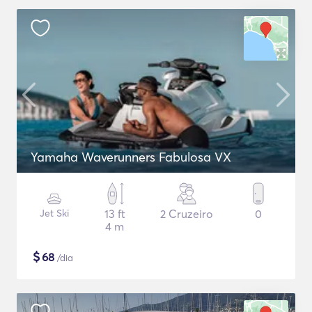
Yamaha Waverunners Fabulosa VX
Jet Ski
13 ft
2 Cruzeiro
0
4 m
$
68
/dia