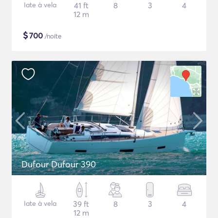
Iate à vela
41 ft
8
3
4
12 m
$
700
/noite
Dufour Dufour 390
Iate à vela
39 ft
8
3
4
12 m