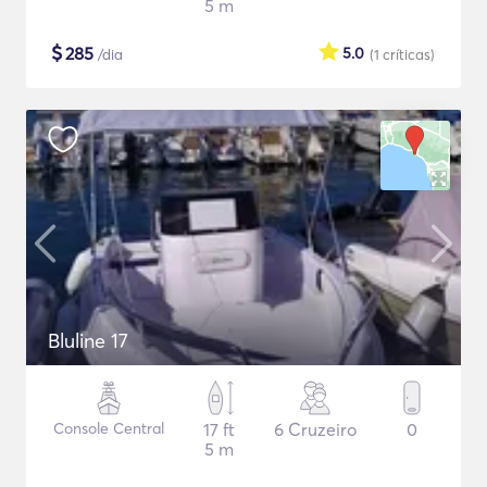
5 m
$
285
5.0
/dia
(1
críticas
)
Bluline 17
Console Central
17 ft
6 Cruzeiro
0
5 m