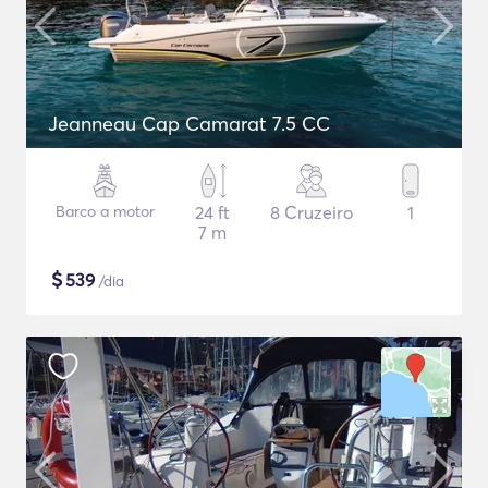
Jeanneau Cap Camarat 7.5 CC
Barco a motor
24 ft
8 Cruzeiro
1
7 m
$
539
/dia