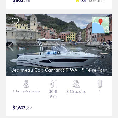
$
803
5.0
/dia
(10
críticas
)
Jeanneau Cap Camarat 9 WA - 5 Terre Tour
Iate motorizado
30 ft
8 Cruzeiro
1
9 m
$
1,607
/dia