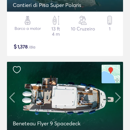
Cantieri di Pisa Super Polaris
Barco a motor
13 ft
10 Cruzeiro
1
4 m
$
1,378
/dia
Beneteau Flyer 9 Spacedeck