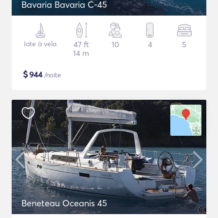
Bavaria Bavaria C-45
Iate à vela
47 ft
10
4
5
14 m
$
944
/noite
Beneteau Oceanis 45