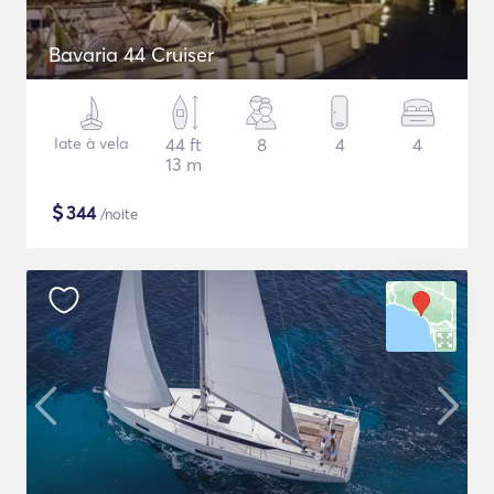
Bavaria 44 Cruiser
Iate à vela
44 ft
8
4
4
13 m
$
344
/noite