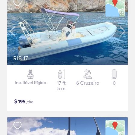
RIB 17
Insuflável Rígido
17 ft
6 Cruzeiro
0
5 m
$
195
/dia