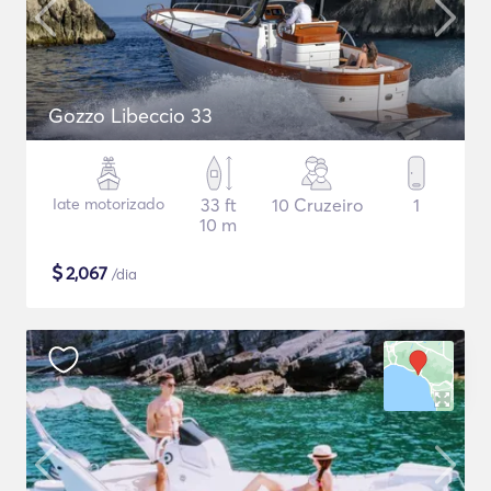
Gozzo Libeccio 33
Iate motorizado
33 ft
10 Cruzeiro
1
10 m
$
2,067
/dia