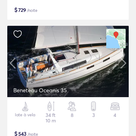
$
729
/noite
Beneteau Oceanis 35
Iate à vela
34 ft
8
3
4
10 m
$
543
/noite