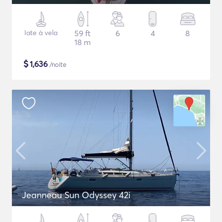
Iate à vela
59 ft
6
4
8
18 m
$
1,636
/noite
Jeanneau Sun Odyssey 42i