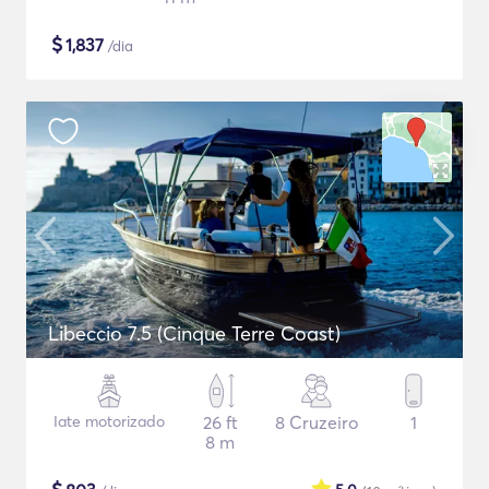
$
1,837
/dia
Libeccio 7.5 (Cinque Terre Coast)
Iate motorizado
26 ft
8 Cruzeiro
1
8 m