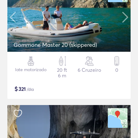
Gommone Master 20 (skippered)
Iate motorizado
20 ft
6 Cruzeiro
0
6 m
$
321
/dia