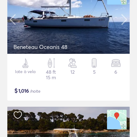
Beneteau Oceanis 48
Iate à vela
48 ft
12
5
6
15 m
$
1,016
/noite