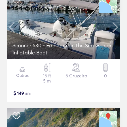
Scanner 530 - Freedom on the Sea with an
Inflatable Boat
Outros
16 ft
6 Cruzeiro
0
5 m
$
149
/dia