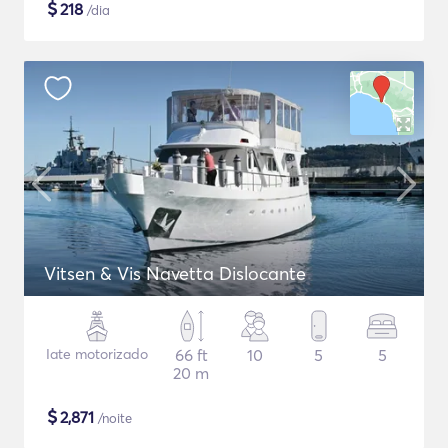
$
218
/dia
Vitsen & Vis Navetta Dislocante
Iate motorizado
66 ft
10
5
5
20 m
$
2,871
/noite