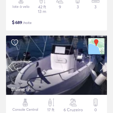
Iate à vela
42 ft
9
3
3
13 m
$
689
/noite
Bluline 17
Console Central
17 ft
6 Cruzeiro
0