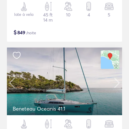
Iate à vela
45 ft
10
4
5
14 m
$
849
/noite
Beneteau Oceanis 41.1