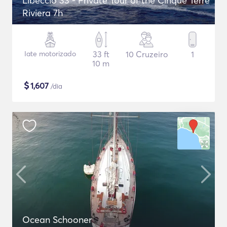
Libeccio 33 - Private Tour of the Cinque Terre
Riviera 7h
Iate motorizado
33 ft
10 Cruzeiro
1
10 m
$
1,607
/dia
Ocean Schooner