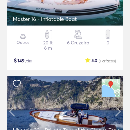
Master 16 - Inflatable Boat
Outros
20 ft
6 Cruzeiro
0
6 m
$
149
5.0
/dia
(1
críticas
)