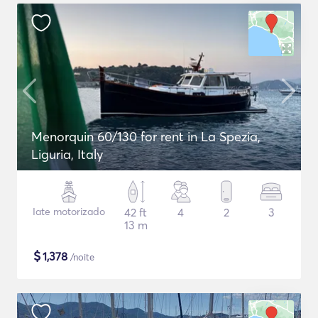
Menorquin 60/130 for rent in La Spezia,
Liguria, Italy
Iate motorizado
42 ft
4
2
3
13 m
$
1,378
/noite