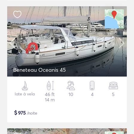
Beneteau Oceanis 45
Iate à vela
46 ft
10
4
5
14 m
$
975
/noite