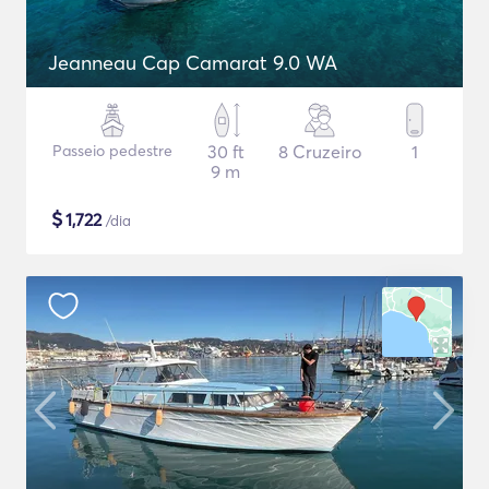
Jeanneau Cap Camarat 9.0 WA
Passeio pedestre
30 ft
8 Cruzeiro
1
9 m
$
1,722
/dia