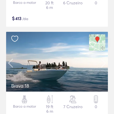
Barco a motor
20 ft
6 Cruzeiro
0
6 m
$
413
/dia
Brava 18
Barco a motor
19 ft
7 Cruzeiro
0
6 m