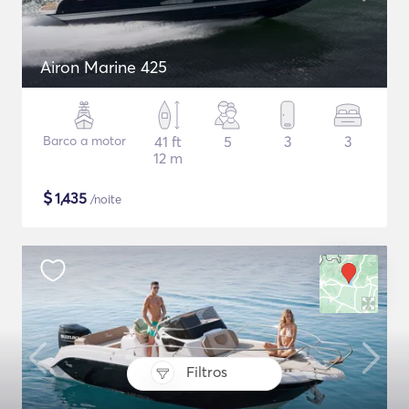
Airon Marine 425
Barco a motor
41 ft
5
3
3
12 m
$
1,435
/noite
Filtros