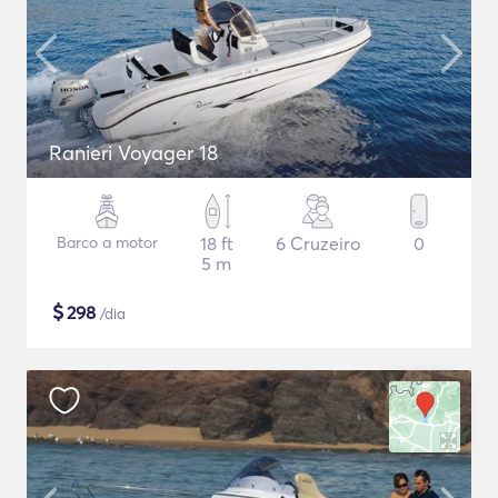
Ranieri Voyager 18
Barco a motor
18 ft
6 Cruzeiro
0
5 m
$
298
/dia