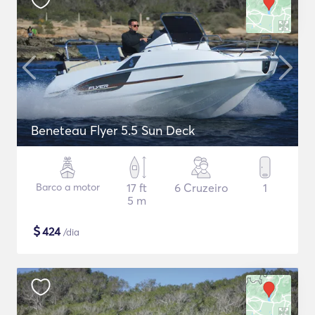
Beneteau Flyer 5.5 Sun Deck
Barco a motor
17 ft
6 Cruzeiro
1
5 m
$
424
/dia