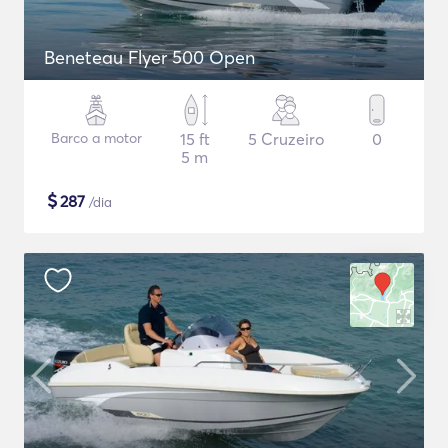
Beneteau Flyer 500 Open
Barco a motor
15 ft
5 Cruzeiro
0
5 m
$
287
/dia