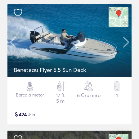
Beneteau Flyer 5.5 Sun Deck
Barco a motor
17 ft
6 Cruzeiro
1
5 m
$
424
/dia