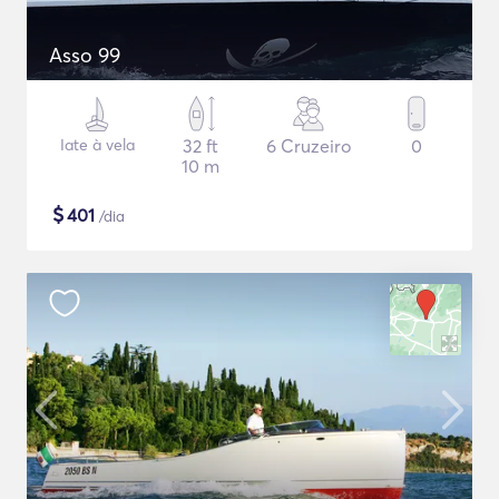
Asso 99
Iate à vela
32 ft
6 Cruzeiro
0
10 m
$
401
/dia