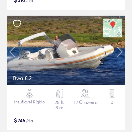
$
310
/dia
Bwa 8.2
Insuflável Rígido
25 ft
12 Cruzeiro
0
8 m
$
746
/dia