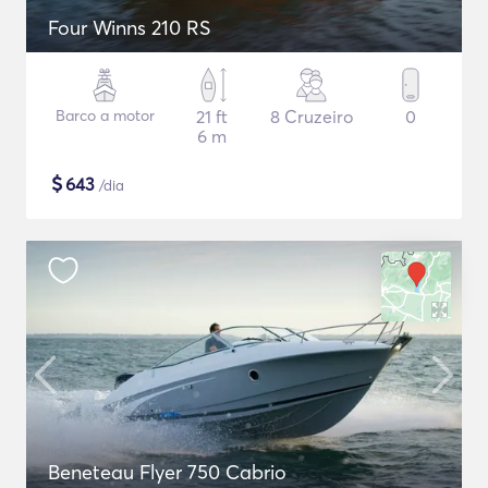
Four Winns 210 RS
Barco a motor
21 ft
8 Cruzeiro
0
6 m
$
643
/dia
Beneteau Flyer 750 Cabrio