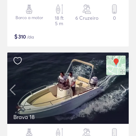
Barco a motor
18 ft
6 Cruzeiro
0
5 m
$
310
/dia
Brava 18