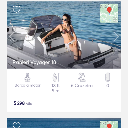
Ranieri Voyager 18
Barco a motor
18 ft
6 Cruzeiro
0
5 m
$
298
/dia