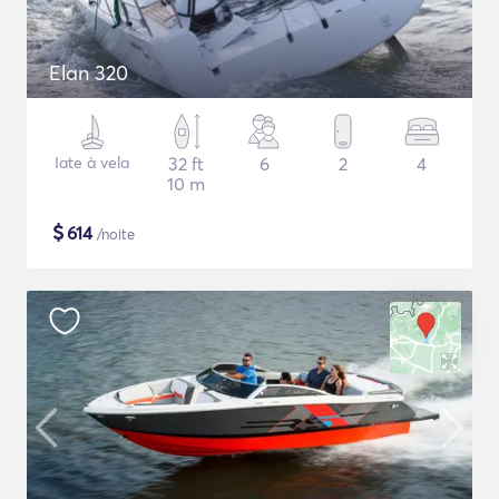
Elan 320
Iate à vela
32 ft
6
2
4
10 m
$
614
/noite