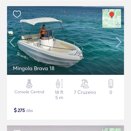
Mingola Brava 18
Console Central
18 ft
7 Cruzeiro
0
5 m
$
275
/dia