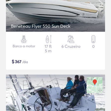
Beneteau Flyer 550 Sun Deck
Barco a motor
17 ft
6 Cruzeiro
0
5 m
$
367
/dia