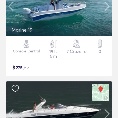
Marine 19
Console Central
19 ft
7 Cruzeiro
0
6 m
$
275
/dia