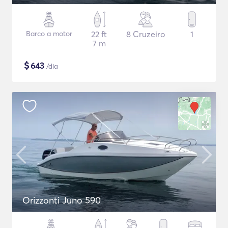
Barco a motor
22 ft
8 Cruzeiro
1
7 m
$
643
/dia
Orizzonti Juno 590