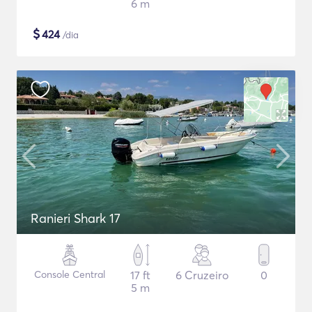
6 m
$
424
/dia
Ranieri Shark 17
Console Central
17 ft
6 Cruzeiro
0
5 m