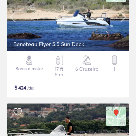
Beneteau Flyer 5.5 Sun Deck
Barco a motor
17 ft
6 Cruzeiro
1
5 m
$
424
/dia