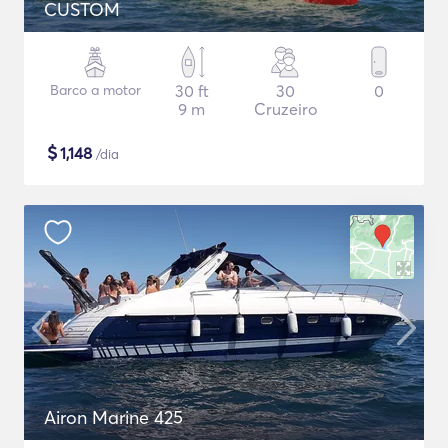
CUSTOM
Barco a motor
30 ft
30
0
9 m
Cruzeiro
$
1,148
/dia
Airon Marine 425