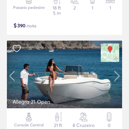
Passeio pedestre
18 ft
2
1
1
5 m
$
390
/noite
Allegra 21 Open
Console Central
21 ft
8 Cruzeiro
0