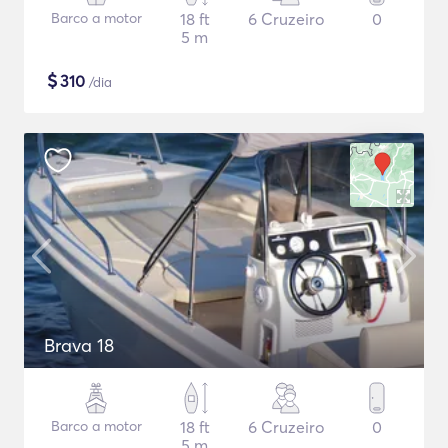
Barco a motor
18 ft
6 Cruzeiro
0
5 m
$
310
/dia
Brava 18
Barco a motor
18 ft
6 Cruzeiro
0
5 m