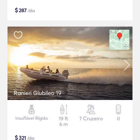
$
287
/dia
Ranieri Giubileo 19
Insuflável Rígido
19 ft
7 Cruzeiro
0
6 m
$
321
/dia