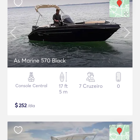
As Marine 570 Black
Console Central
17 ft
7 Cruzeiro
0
5 m
$
252
/dia