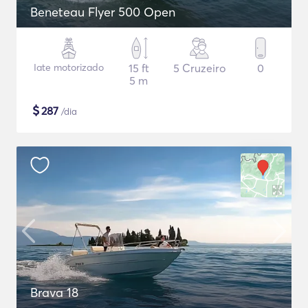
Beneteau Flyer 500 Open
Iate motorizado
15 ft
5 Cruzeiro
0
5 m
$
287
/dia
Brava 18