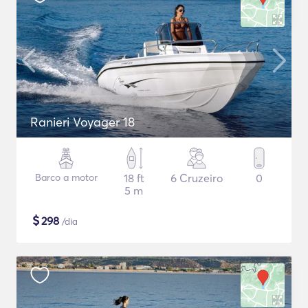
Ranieri Voyager 18
Barco a motor
18 ft
6 Cruzeiro
0
5 m
$
298
/dia