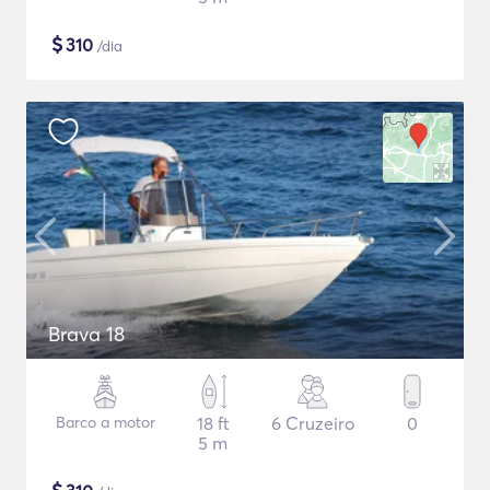
$
310
/dia
Brava 18
Barco a motor
18 ft
6 Cruzeiro
0
5 m