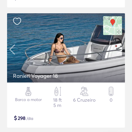
Ranieri Voyager 18
Barco a motor
18 ft
6 Cruzeiro
0
5 m
$
298
/dia