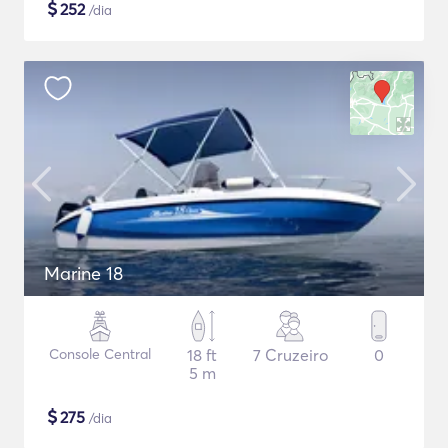
$
252
/dia
Marine 18
Console Central
18 ft
7 Cruzeiro
0
5 m
$
275
/dia