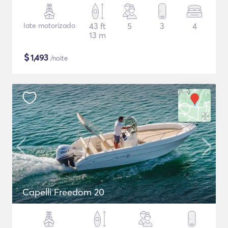
Iate motorizado
43 ft
5
3
4
13 m
$
1,493
/noite
Capelli Freedom 20