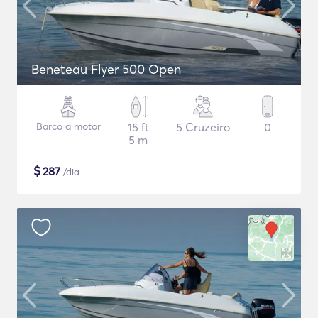
Beneteau Flyer 500 Open
Barco a motor
15 ft
5 Cruzeiro
0
5 m
$
287
/dia