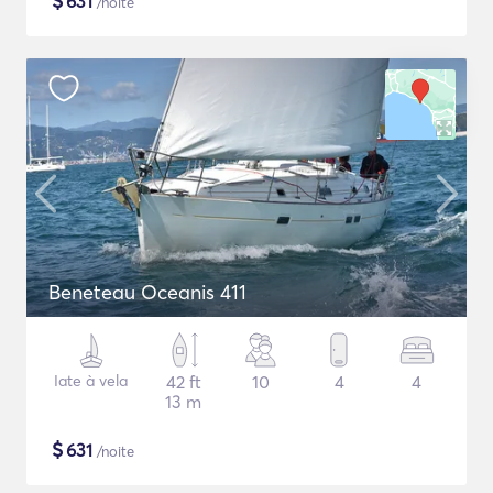
$
631
/noite
Beneteau Oceanis 411
Iate à vela
42 ft
10
4
4
13 m
$
631
/noite