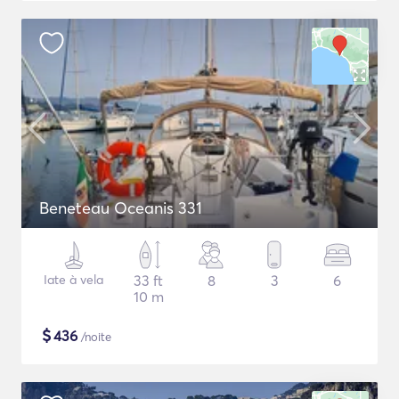
Beneteau Oceanis 331
Iate à vela
33 ft
8
3
6
10 m
$
436
/noite