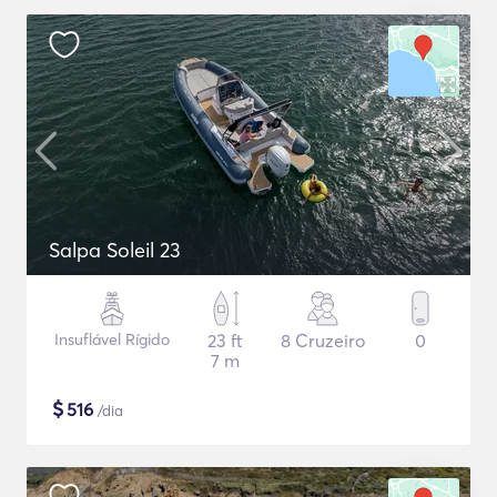
Salpa Soleil 23
Insuflável Rígido
23 ft
8 Cruzeiro
0
7 m
$
516
/dia