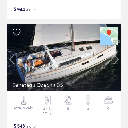
$
944
/noite
Beneteau Oceanis 35
Iate à vela
34 ft
8
3
4
10 m
$
543
/noite