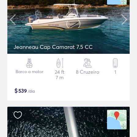
Jeanneau Cap Camarat 7.5 CC
Barco a motor
24 ft
8 Cruzeiro
1
7 m
$
539
/dia