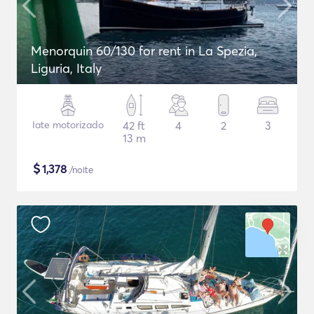
Menorquin 60/130 for rent in La Spezia,
Liguria, Italy
Iate motorizado
42 ft
4
2
3
13 m
$
1,378
/noite