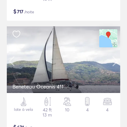
$
717
/noite
Beneteau Oceanis 411
Iate à vela
42 ft
10
4
4
13 m