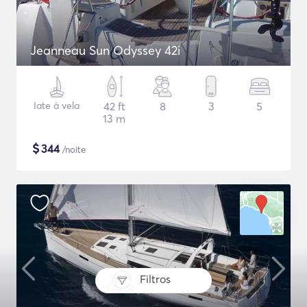
Jeanneau Sun Odyssey 42i
Iate à vela
42 ft
8
3
5
13 m
$
344
/noite
Filtros