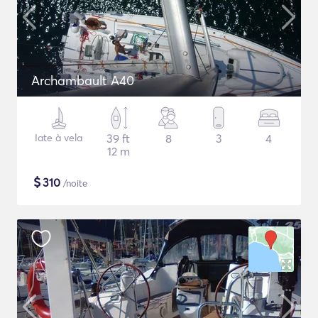
Archambault A40
Iate à vela
39 ft
8
3
4
12 m
$
310
/noite