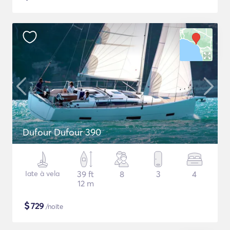
Dufour Dufour 390
Iate à vela
39 ft
8
3
4
12 m
$
729
/noite