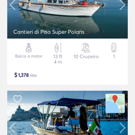
Cantieri di Pisa Super Polaris
Barco a motor
13 ft
10 Cruzeiro
1
4 m
$
1,378
/dia