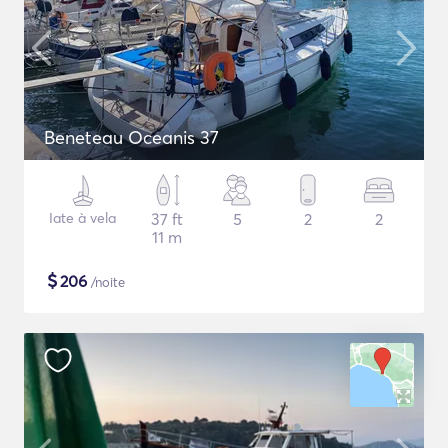
Beneteau Oceanis 37
Iate à vela
37 ft
5
2
2
11 m
$
206
/noite