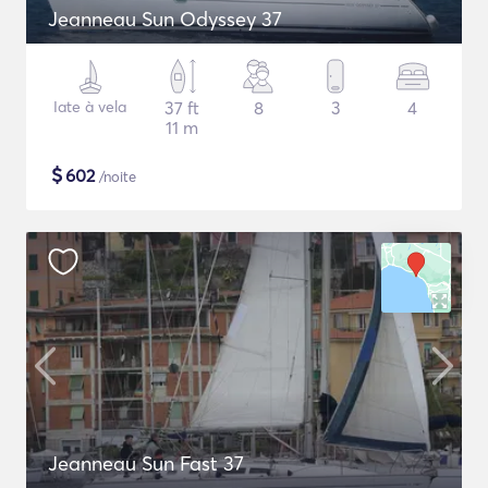
Jeanneau Sun Odyssey 37
Iate à vela
37 ft
8
3
4
11 m
$
602
/noite
Jeanneau Sun Fast 37