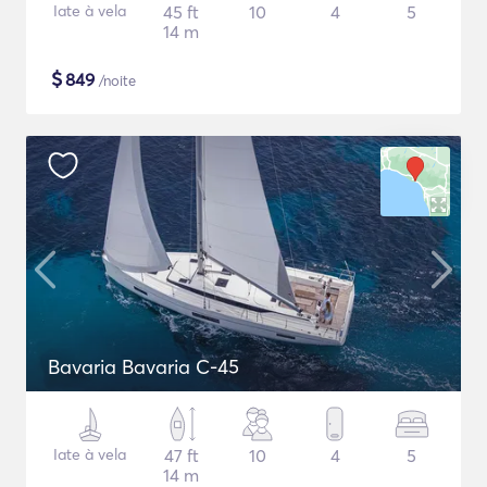
Iate à vela
45 ft
10
4
5
14 m
$
849
/noite
Bavaria Bavaria C-45
Iate à vela
47 ft
10
4
5
14 m