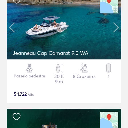
Jeanneau Cap Camarat 9.0 WA
Passeio pedestre
30 ft
8 Cruzeiro
1
9 m
$
1,722
/dia