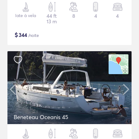
Iate à vela
44 ft
8
4
4
13 m
$
344
/noite
Beneteau Oceanis 45