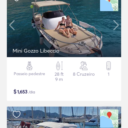
Mini Gozzo Libeccio
Passeio pedestre
28 ft
8 Cruzeiro
1
9 m
$
1,653
/dia