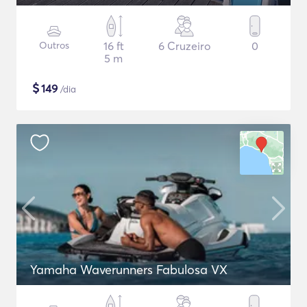
Outros
16 ft
6 Cruzeiro
0
5 m
$
149
/dia
Yamaha Waverunners Fabulosa VX