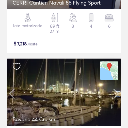
CERRI Cantieri Navali 86 Flying Sport
Iate motorizado
89 ft
8
4
6
27 m
$
7,218
/noite
Bavaria 44 Cruiser