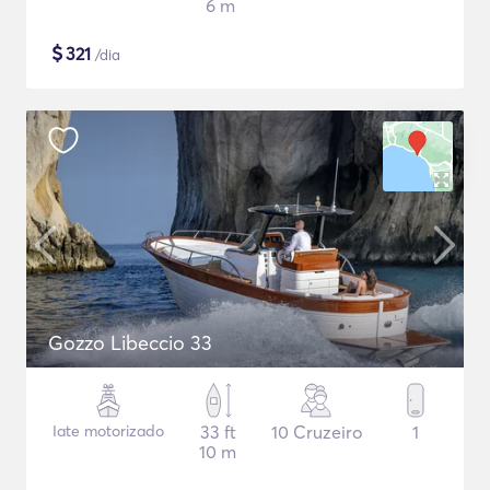
6 m
$
321
/dia
Gozzo Libeccio 33
Iate motorizado
33 ft
10 Cruzeiro
1
10 m