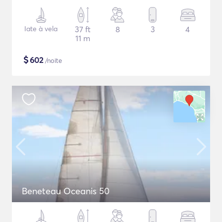
Iate à vela
37 ft
8
3
4
11 m
$
602
/noite
Beneteau Oceanis 50