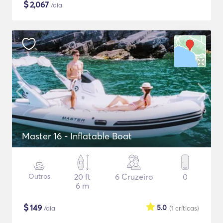
$
2,067
/dia
Master 16 - Inflatable Boat
Outros
20 ft
6 Cruzeiro
0
6 m
$
149
5.0
/dia
(1
críticas
)