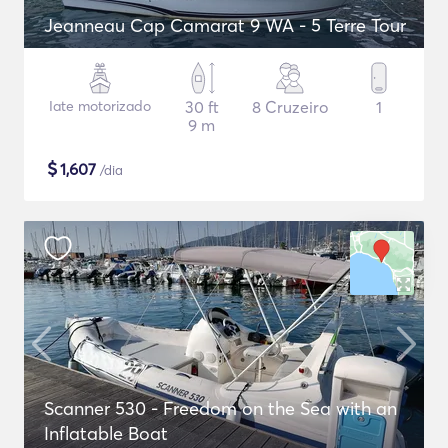
Jeanneau Cap Camarat 9 WA - 5 Terre Tour
Iate motorizado
30 ft
8 Cruzeiro
1
9 m
$
1,607
/dia
Scanner 530 - Freedom on the Sea with an
Inflatable Boat