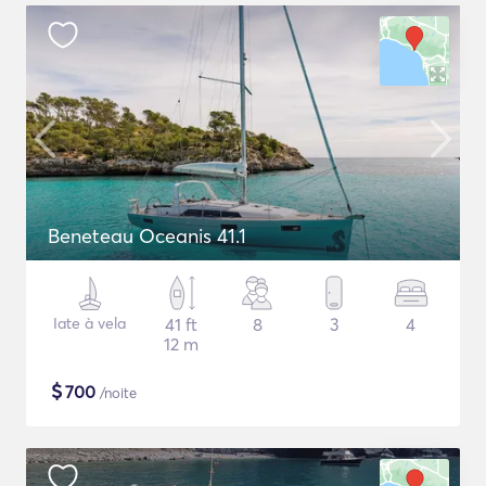
Beneteau Oceanis 41.1
Iate à vela
41 ft
8
3
4
12 m
$
700
/noite