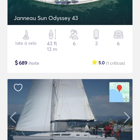
Janneau Sun Odyssey 43
Iate à vela
43 ft
6
3
6
13 m
$
689
5.0
/noite
(1
críticas
)