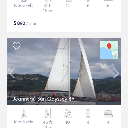
Iate à vela
51 ft
12
6
6
16 m
$
890
/noite
Jeanneau Sun Odyssey 45
Iate à vela
46 ft
10
4
4
14 m