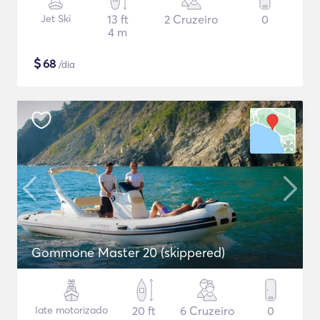
Jet Ski
13 ft
2 Cruzeiro
0
4 m
$
68
/dia
Gommone Master 20 (skippered)
Iate motorizado
20 ft
6 Cruzeiro
0