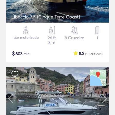
Libeccio 7.5 (Cinque Terre Coast)
Iate motorizado
26 ft
8 Cruzeiro
1
8 m
$
803
5.0
/dia
(10
críticas
)