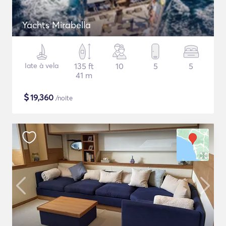
Yachts Mirabella
Iate à vela
135 ft
10
5
5
41 m
$
19,360
/noite