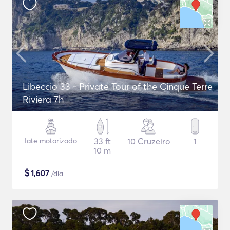
Libeccio 33 - Private Tour of the Cinque Terre
Riviera 7h
Iate motorizado
33 ft
10 Cruzeiro
1
10 m
$
1,607
/dia