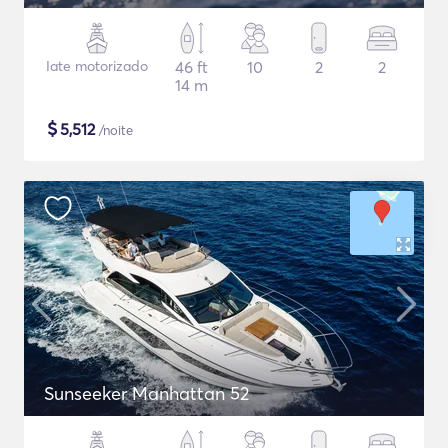
Iate motorizado
46 ft
10
2
2
14 m
$
5,512
/noite
Sunseeker Manhattan 52