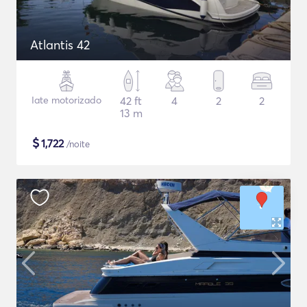
Atlantis 42
Iate motorizado
42 ft
4
2
2
13 m
$
1,722
/noite