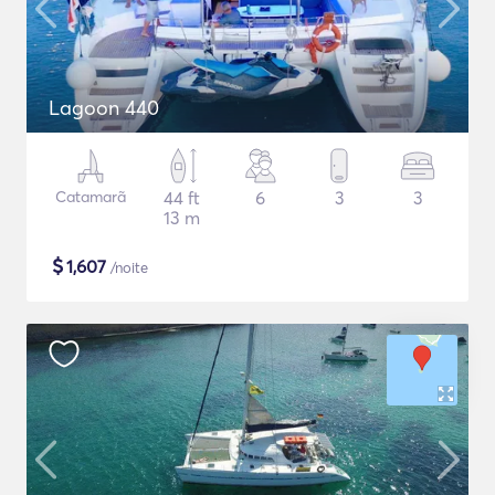
Lagoon 440
Catamarã
44 ft
6
3
3
13 m
$
1,607
/noite