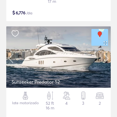
17 m
$
6,776
/dia
Sunseeker Predator 52
Iate motorizado
52 ft
4
3
2
16 m