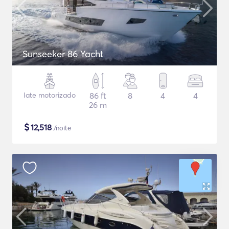
Sunseeker 86 Yacht
Iate motorizado
86 ft
8
4
4
26 m
$
12,518
/noite