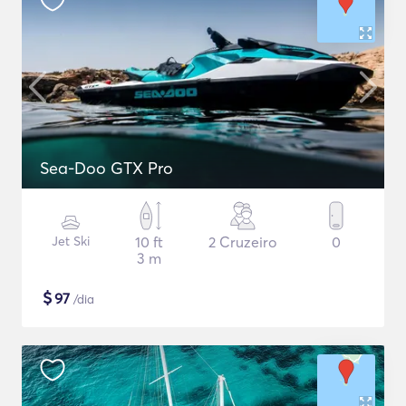
Sea-Doo GTX Pro
Jet Ski
10 ft
2 Cruzeiro
0
3 m
$
97
/dia