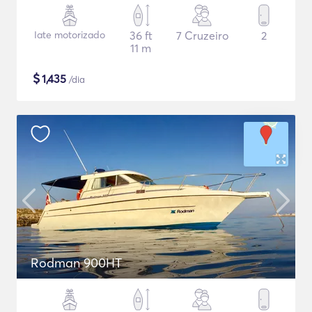
Iate motorizado
36 ft
7 Cruzeiro
2
11 m
$
1,435
/dia
Rodman 900HT