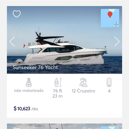
Sunseeker 76 Yacht
Iate motorizado
76 ft
12 Cruzeiro
4
23 m
$
10,623
/dia