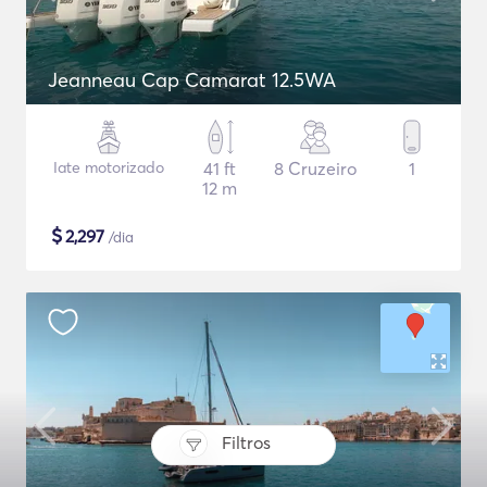
Jeanneau Cap Camarat 12.5WA
Iate motorizado
41 ft
8 Cruzeiro
1
12 m
$
2,297
/dia
Filtros