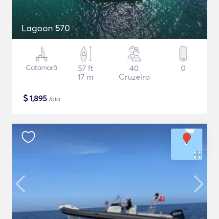
Lagoon 570
Catamarã
57 ft
40
0
17 m
Cruzeiro
$
1,895
/dia