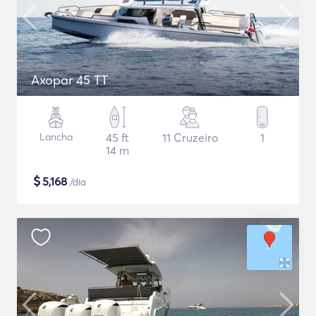
Axopar 45 TT
Lancha
45 ft
11 Cruzeiro
1
14 m
$
5,168
/dia