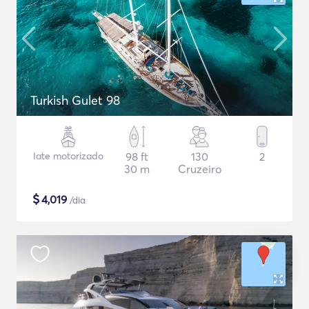
Turkish Gulet 98
Iate motorizado
98 ft
130
2
30 m
Cruzeiro
$
4,019
/dia