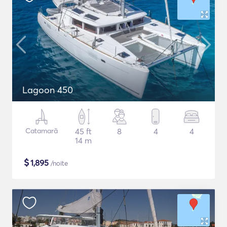
Lagoon 450
Catamarã
45 ft
8
4
4
14 m
$
1,895
/noite