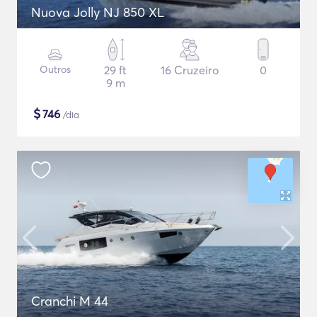
Nuova Jolly NJ 850 XL
Outros
29 ft
16 Cruzeiro
0
9 m
$
746
/dia
Cranchi M 44