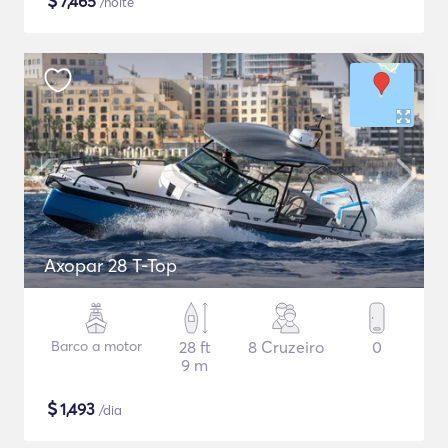
$
7,465
/noite
Axopar 28 T-Top
Barco a motor
28 ft
8 Cruzeiro
0
9 m
$
1,493
/dia