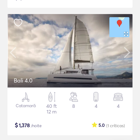
Bali 4.0
Catamarã
40 ft
8
4
4
12 m
$
1,378
5.0
/noite
(1
críticas
)