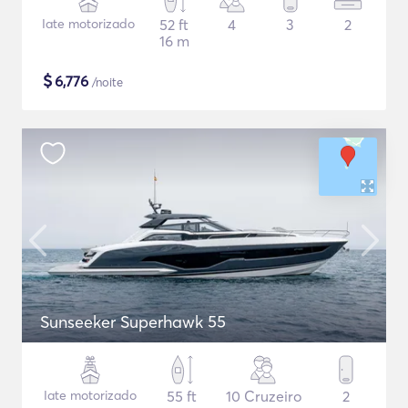
Iate motorizado
52 ft
4
3
2
16 m
$
6,776
/noite
Sunseeker Superhawk 55
Iate motorizado
55 ft
10 Cruzeiro
2