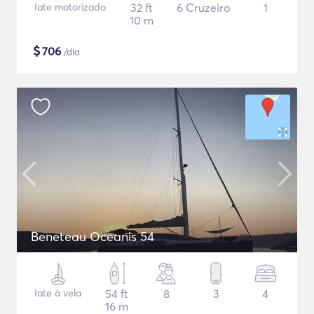
Iate motorizado
32 ft
6 Cruzeiro
1
10 m
$
706
/dia
Beneteau Oceanis 54
Iate à vela
54 ft
8
3
4
16 m