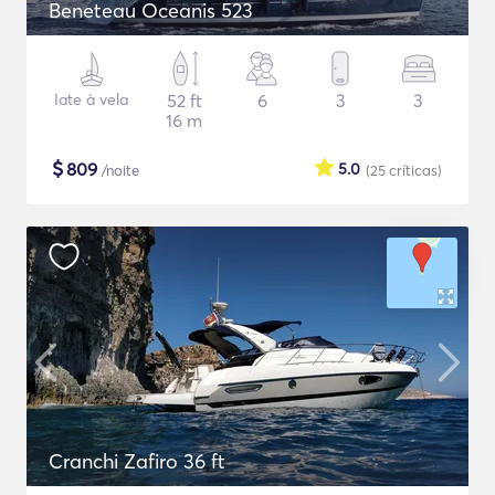
Beneteau Oceanis 523
Iate à vela
52 ft
6
3
3
16 m
$
809
5.0
/noite
(25
críticas
)
Cranchi Zafiro 36 ft