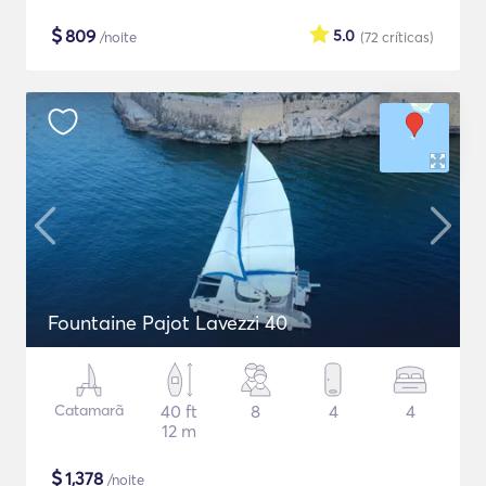
$
809
5.0
/noite
(72
críticas
)
Fountaine Pajot Lavezzi 40
Catamarã
40 ft
8
4
4
12 m
$
1,378
/noite