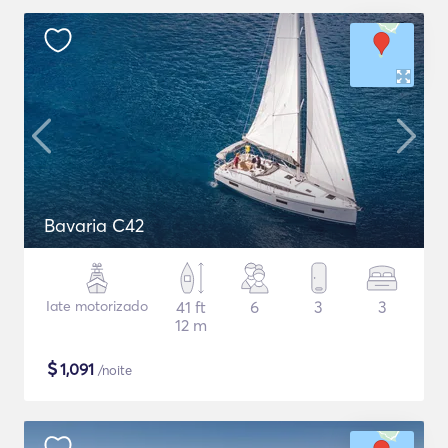
Bavaria C42
Iate motorizado
41 ft
6
3
3
12 m
$
1,091
/noite