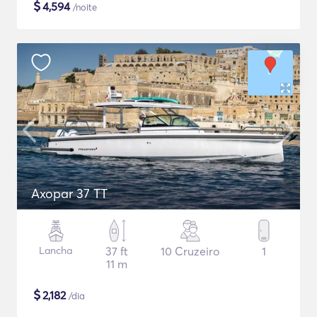
$
4,594
/noite
Axopar 37 TT
Lancha
37 ft
10 Cruzeiro
1
11 m
$
2,182
/dia