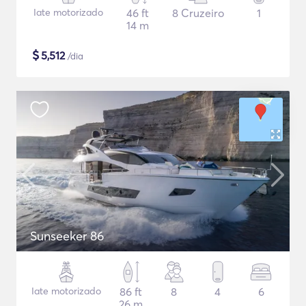
Iate motorizado
46 ft
8 Cruzeiro
1
14 m
$
5,512
/dia
Sunseeker 86
Iate motorizado
86 ft
8
4
6
26 m