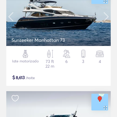
Sunseeker Manhattan 73
Iate motorizado
73 ft
6
3
4
22 m
$
8,613
/noite