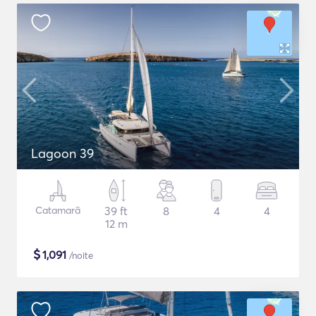
Lagoon 39
Catamarã
39 ft
8
4
4
12 m
$
1,091
/noite