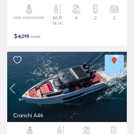
Iate motorizado
46 ft
4
2
2
14 m
$
4,019
/noite
Cranchi A46