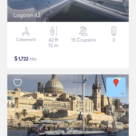
Lagoon 42
Catamarã
42 ft
15 Cruzeiro
3
13 m
$
1,722
/dia