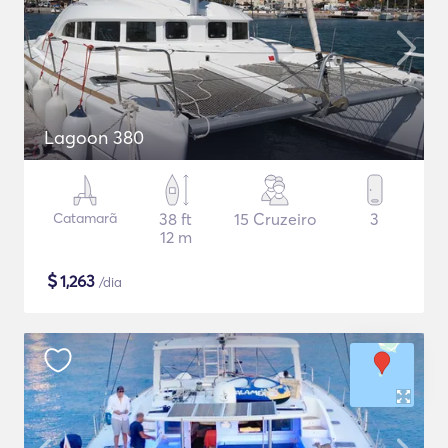
Lagoon 380
Catamarã
38 ft
15 Cruzeiro
3
12 m
$
1,263
/dia