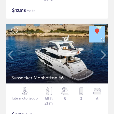
$
12,518
/noite
Sunseeker Manhattan 66
Iate motorizado
68 ft
8
3
6
21 m