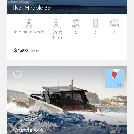
Ilver Mirable 39
Iate motorizado
39 ft
5
3
4
12 m
$
1,493
/noite
Cranchi A46