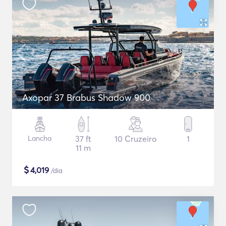
Axopar 37 Brabus Shadow 900
Lancha
37 ft
10 Cruzeiro
1
11 m
$
4,019
/dia