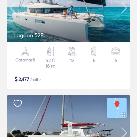
Lagoon 52F
Catamarã
52 ft
12
6
6
16 m
$
2,477
/noite