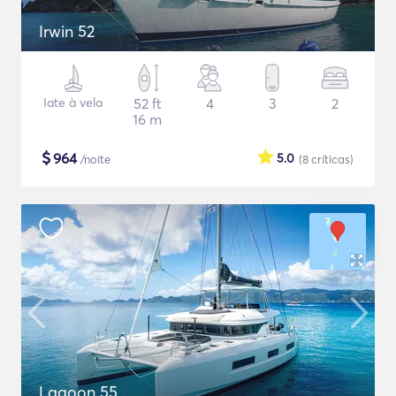
Irwin 52
Iate à vela
52 ft
4
3
2
16 m
$
964
5.0
/noite
(8
críticas
)
Lagoon 55