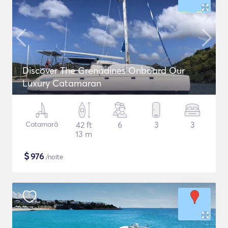
Discover The Grenadines Onboard Our
Luxury Catamaran
Catamarã
42 ft
6
3
3
13 m
$
976
/noite