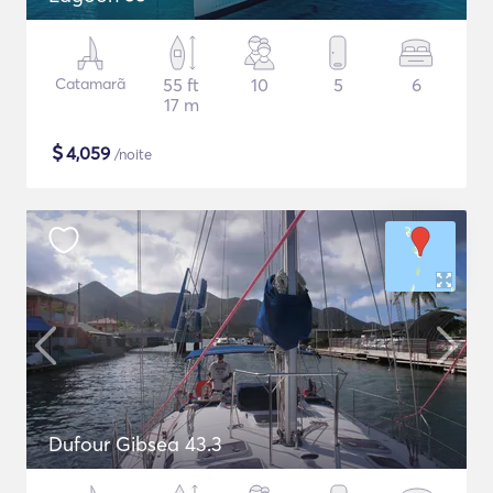
Catamarã
55 ft
10
5
6
17 m
$
4,059
/noite
Dufour Gibsea 43.3