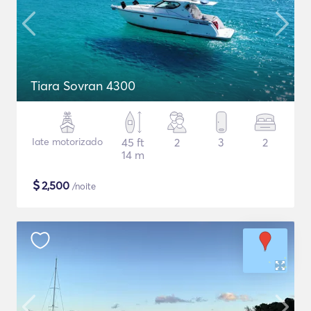
Tiara Sovran 4300
Iate motorizado
45 ft
2
3
2
14 m
$
2,500
/noite