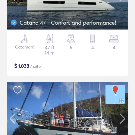
Catana 47 - Confort and performance!
Catamarã
47 ft
6
4
4
14 m
$
1,033
/noite