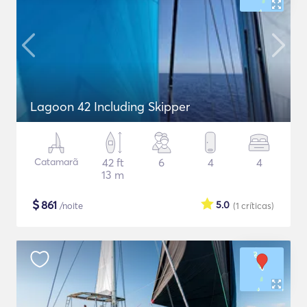
Lagoon 42 Including Skipper
Catamarã
42 ft
6
4
4
13 m
$
861
5.0
/noite
(1
críticas
)