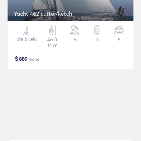
Yacht 462 cutter/ketch
Iate à vela
46 ft
6
3
5
14 m
$
889
/noite