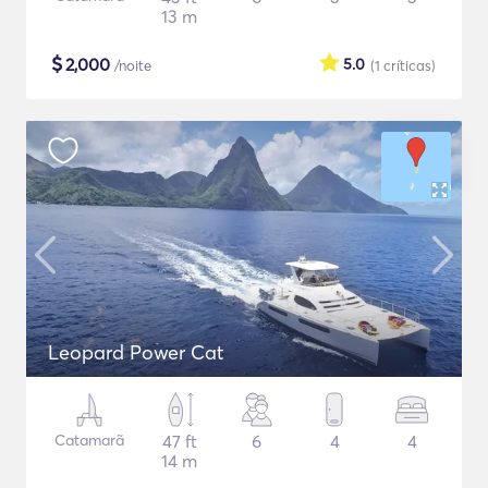
13 m
$
2,000
5.0
/noite
(1
críticas
)
Leopard Power Cat
Catamarã
47 ft
6
4
4
14 m