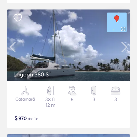
Lagoon 380 S
Catamarã
38 ft
6
3
3
12 m
$
970
/noite