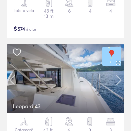
Iate à vela
43 ft
6
4
4
13 m
$
574
/noite
Leopard 43
Catamarã
43 ft
6
3
3