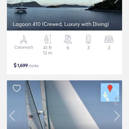
Lagoon 410 (Crewed, Luxury with Diving)
Catamarã
41 ft
6
3
3
12 m
$
1,699
/noite