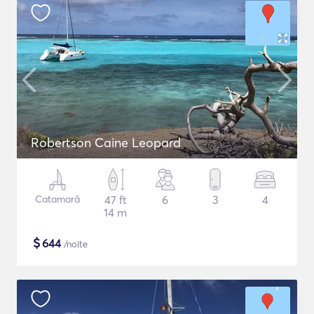
Robertson Caine Leopard
Catamarã
47 ft
6
3
4
14 m
$
644
/noite