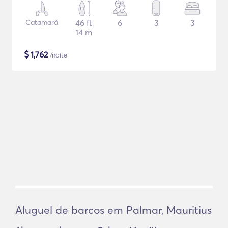
Catamarã
46 ft
6
3
3
14 m
$
1,762
/noite
Aluguel de barcos em Palmar, Mauritius