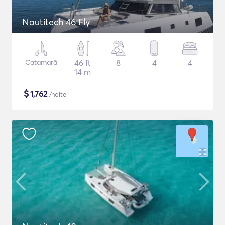
Nautitech 46 Fly
Catamarã
46 ft
8
4
4
14 m
$
1,762
/noite