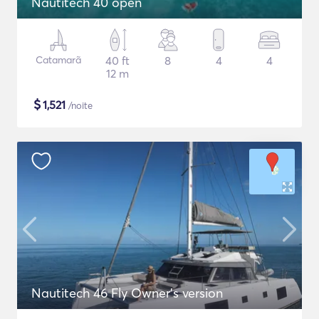
Nautitech 40 open
Catamarã
40 ft
8
4
4
12 m
$
1,521
/noite
Nautitech 46 Fly Owner's version