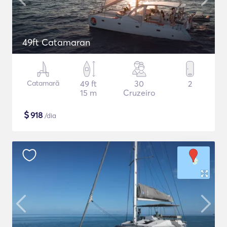
49ft Catamaran
Catamarã
49 ft
30
2
15 m
Cruzeiro
$
918
/dia