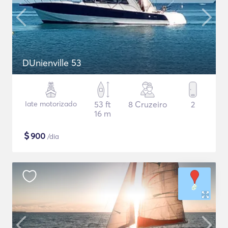
DUnienville 53
Iate motorizado
53 ft
8 Cruzeiro
2
16 m
$
900
/dia