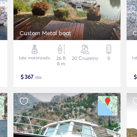
Custom Metal boat
C
Iate motorizado
26 ft
20 Cruzeiro
0
Ia
8 m
$
367
/dia