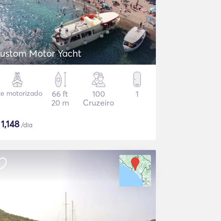
ustom Motor Yacht
te motorizado
66 ft
100
1
20 m
Cruzeiro
$
1,148
/dia