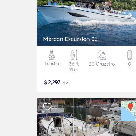
Mercan Excursion 36
Lancha
36 ft
20 Cruzeiro
0
11 m
$
2,297
/dia