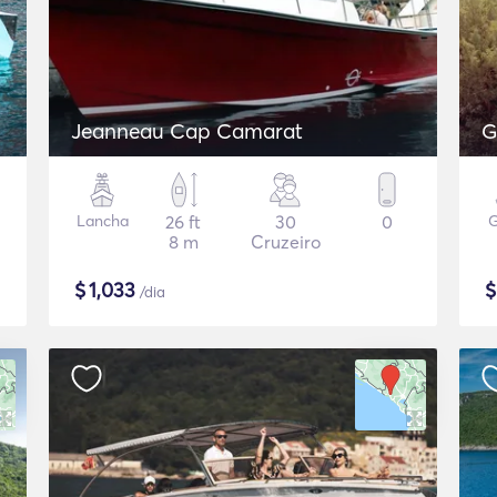
Jeanneau Cap Camarat
G
Lancha
26 ft
30
0
G
8 m
Cruzeiro
$
1,033
/dia