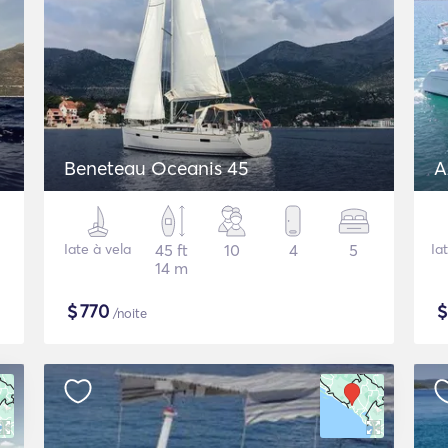
Beneteau Oceanis 45
A
Iate à vela
45 ft
10
4
5
Ia
14 m
$
770
/noite