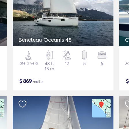
Beneteau Oceanis 48
C
Iate à vela
48 ft
12
5
6
Ba
15 m
$
869
/noite