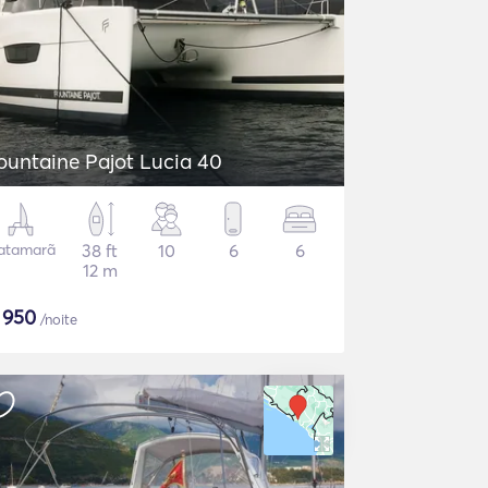
ountaine Pajot Lucia 40
atamarã
38 ft
10
6
6
12 m
$
950
/noite