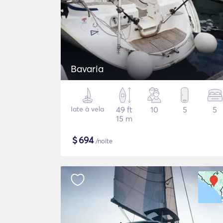
Bavaria
Iate à vela
49 ft
10
5
5
15 m
$
694
/noite