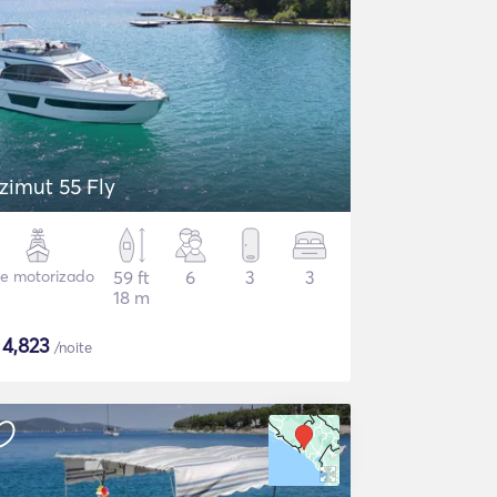
zimut 55 Fly
te motorizado
59 ft
6
3
3
18 m
$
4,823
/noite