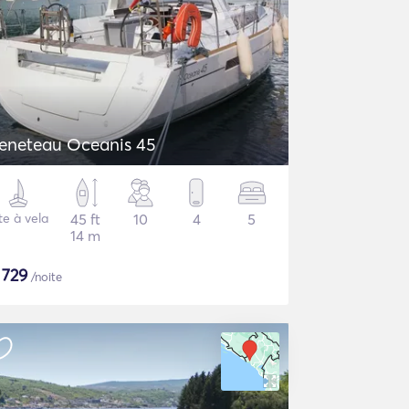
eneteau Oceanis 45
te à vela
45 ft
10
4
5
14 m
$
729
/noite