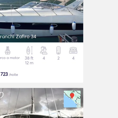
ranchi Zafiro 34
rco a motor
38 ft
4
2
4
12 m
$
723
/noite