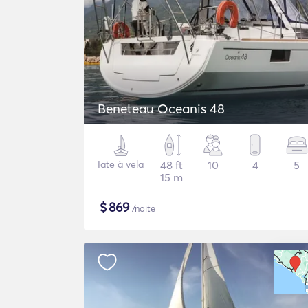
Beneteau Oceanis 48
Iate à vela
48 ft
10
4
5
15 m
$
869
/noite