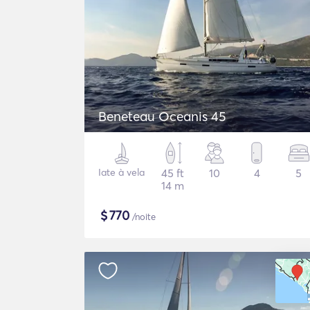
Beneteau Oceanis 45
Iate à vela
45 ft
10
4
5
14 m
$
770
/noite