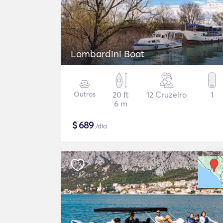
Lombardini Boat
Outros
20 ft
12 Cruzeiro
1
6 m
$
689
/dia