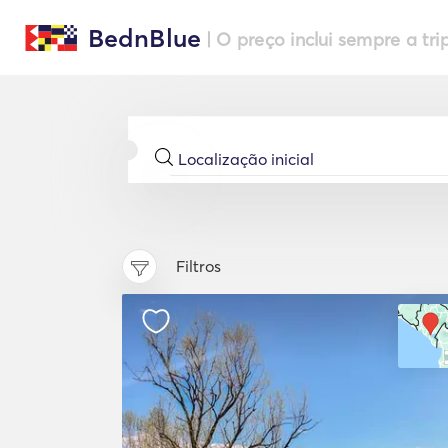
BednBlue
| O preço inclui sempre a tri
Filtros