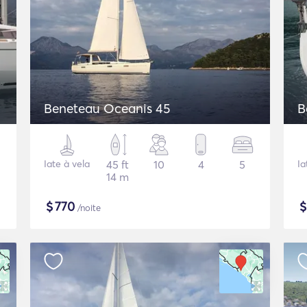
Beneteau Oceanis 45
B
Iate à vela
45 ft
10
4
5
Ia
14 m
$
770
/noite