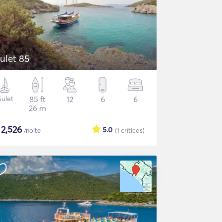
ulet 85
ulet
85 ft
12
6
6
26 m
$
2,526
5.0
/noite
(1
críticas
)