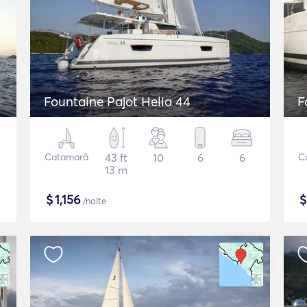
Fountaine Pajot Helia 44
F
Catamarã
43 ft
10
6
6
C
13 m
$
1,156
/noite