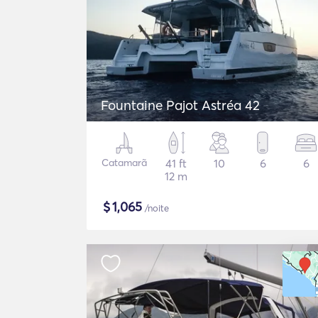
Fountaine Pajot Astréa 42
Catamarã
41 ft
10
6
6
12 m
$
1,065
/noite