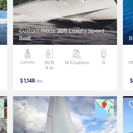
Custom made 30ft Luxury Speed
Boat
B
Lancha
30 ft
14 Cruzeiro
0
Ia
9 m
$
1,148
/dia