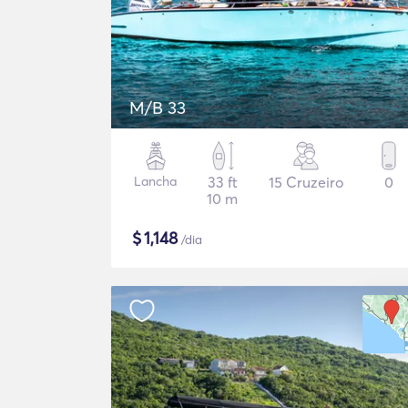
M/B 33
Lancha
33 ft
15 Cruzeiro
0
10 m
$
1,148
/dia