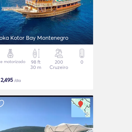
oka Kotor Bay Montenegro
te motorizado
98 ft
200
0
30 m
Cruzeiro
$
2,495
/dia