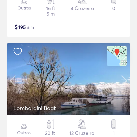
Outros
16 ft
4 Cruzeiro
0
5 m
$
195
/dia
Lombardini Boat
Outros
20 ft
12 Cruzeiro
1