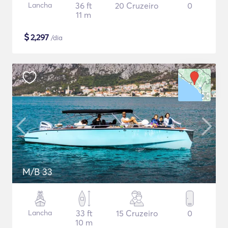
Lancha
36 ft
20 Cruzeiro
0
11 m
$
2,297
/dia
M/B 33
Lancha
33 ft
15 Cruzeiro
0
10 m