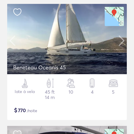
Beneteau Oceanis 45
Iate à vela
45 ft
10
4
5
14 m
$
770
/noite