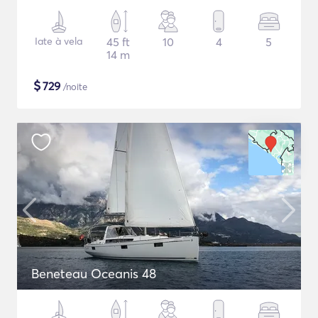
Iate à vela
45 ft
10
4
5
14 m
$
729
/noite
Beneteau Oceanis 48