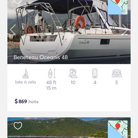
Beneteau Oceanis 48
Iate à vela
48 ft
10
4
5
15 m
$
869
/noite