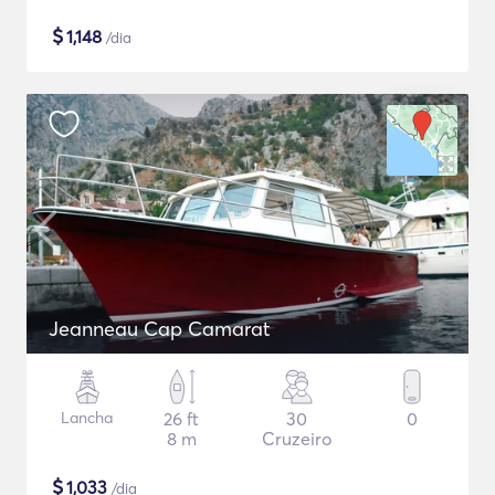
$
1,148
/dia
Jeanneau Cap Camarat
Lancha
26 ft
30
0
8 m
Cruzeiro
$
1,033
/dia