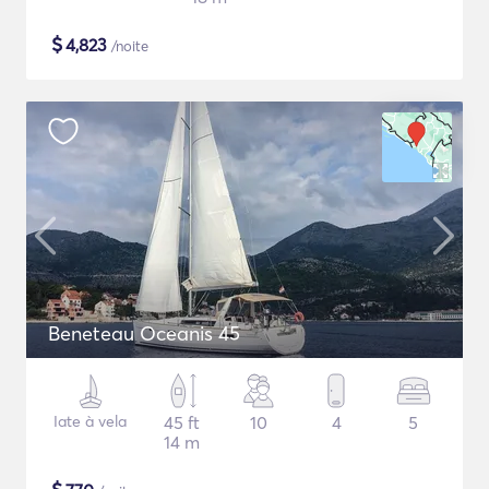
$
4,823
/noite
Beneteau Oceanis 45
Iate à vela
45 ft
10
4
5
14 m