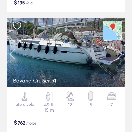
$
195
/dia
Bavaria Cruiser 51
Iate à vela
49 ft
12
5
7
15 m
$
762
/noite