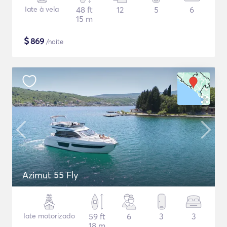
Iate à vela
48 ft
12
5
6
15 m
$
869
/noite
Azimut 55 Fly
Iate motorizado
59 ft
6
3
3
18 m