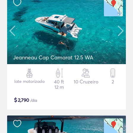
Jeanneau Cap Camarat 12.5 WA
Iate motorizado
40 ft
10 Cruzeiro
2
12 m
$
2,790
/dia