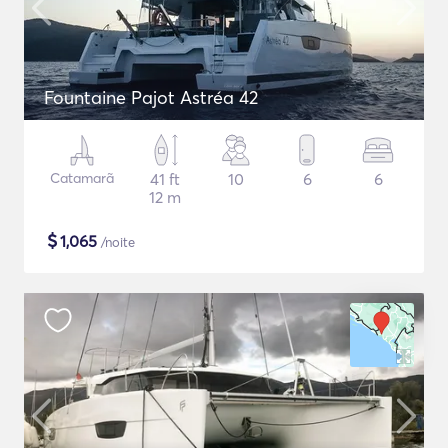
Fountaine Pajot Astréa 42
Catamarã
41 ft
10
6
6
12 m
$
1,065
/noite