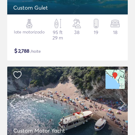
Custom Gulet
Iate motorizado
95 ft
38
19
18
29 m
$
2,788
/noite
Custom Motor Yacht