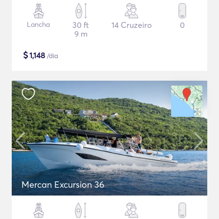
Lancha
30 ft
14 Cruzeiro
0
9 m
$
1,148
/dia
Mercan Excursion 36