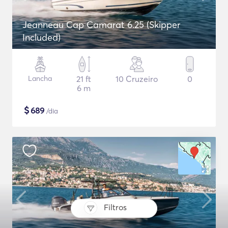
Jeanneau Cap Camarat 6.25 (Skipper
Included)
Lancha
21 ft
10 Cruzeiro
0
6 m
$
689
/dia
Filtros