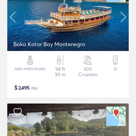
Boka Kotor Bay Montenegro
Iate motorizado
98 ft
200
0
30 m
Cruzeiro
$
2,495
/dia