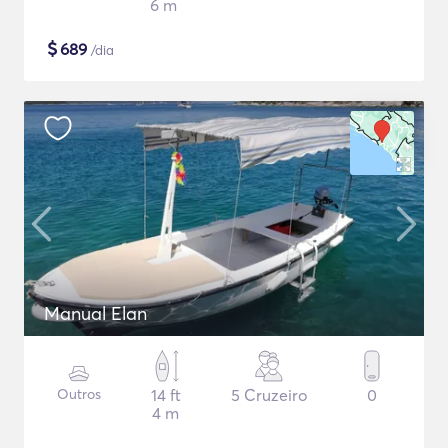
6 m
$
689
/dia
Manual Elan
Outros
14 ft
5 Cruzeiro
0
4 m