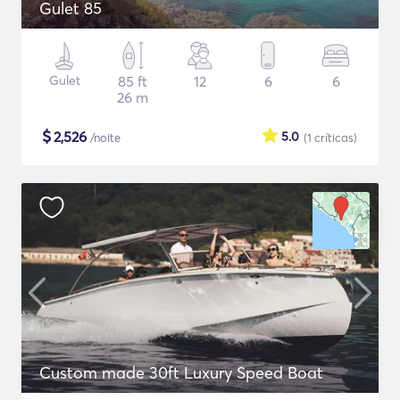
Gulet 85
Gulet
85 ft
12
6
6
26 m
$
2,526
5.0
/noite
(1
críticas
)
Custom made 30ft Luxury Speed Boat