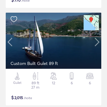
$
770
/noite
Custom Built Gulet 89 ft
Gulet
89 ft
12
6
6
27 m
$
2,015
/noite