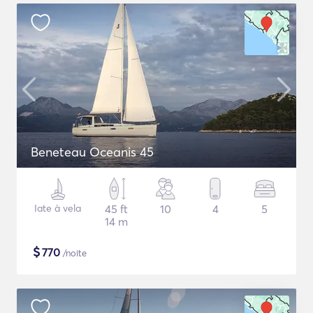
Beneteau Oceanis 45
Iate à vela
45 ft
10
4
5
14 m
$
770
/noite