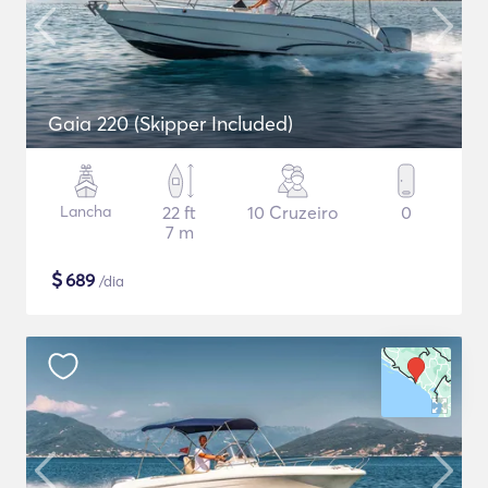
Gaia 220 (Skipper Included)
Lancha
22 ft
10 Cruzeiro
0
7 m
$
689
/dia