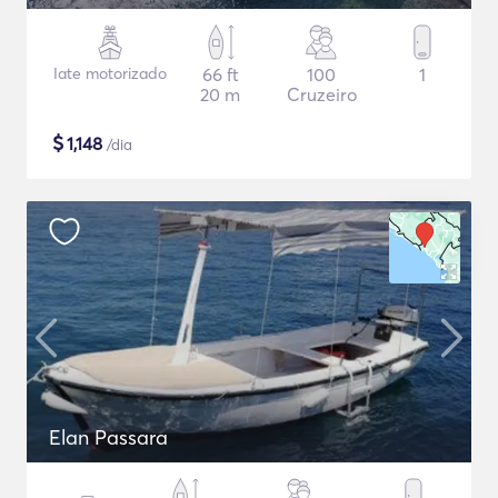
Iate motorizado
66 ft
100
1
20 m
Cruzeiro
$
1,148
/dia
Elan Passara