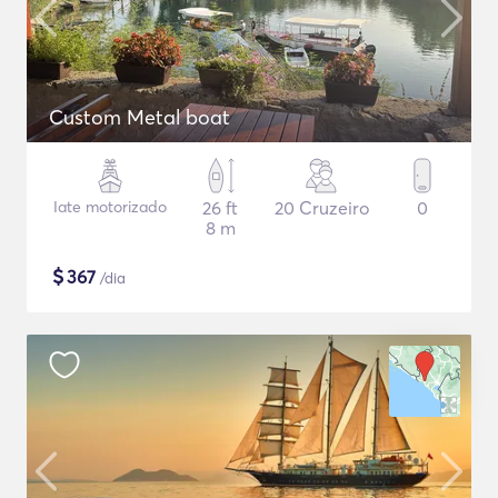
Custom Metal boat
Iate motorizado
26 ft
20 Cruzeiro
0
8 m
$
367
/dia