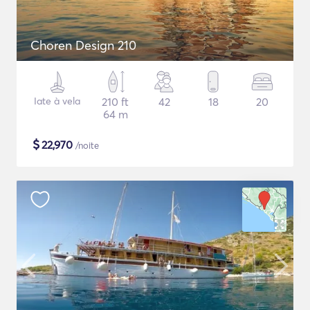
Choren Design 210
Iate à vela
210 ft
42
18
20
64 m
$
22,970
/noite