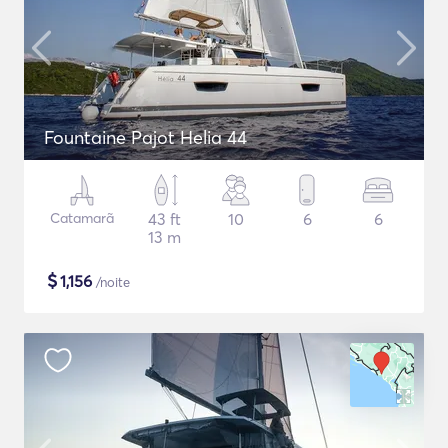
Fountaine Pajot Helia 44
Catamarã
43 ft
10
6
6
13 m
$
1,156
/noite