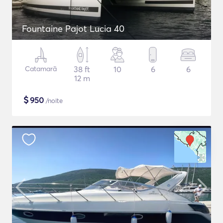
Fountaine Pajot Lucia 40
Catamarã
38 ft
10
6
6
12 m
$
950
/noite