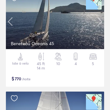
Beneteau Oceanis 45
Iate à vela
45 ft
10
4
5
14 m
$
770
/noite