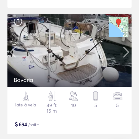
Bavaria
Iate à vela
49 ft
10
5
5
15 m
$
694
/noite