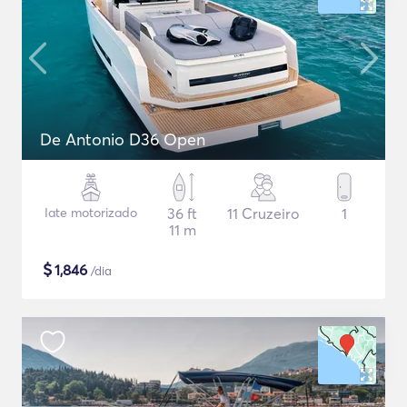
De Antonio D36 Open
Iate motorizado
36 ft
11 Cruzeiro
1
11 m
$
1,846
/dia