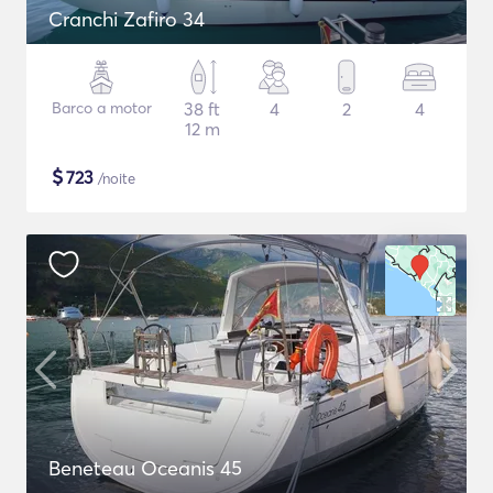
Cranchi Zafiro 34
Barco a motor
38 ft
4
2
4
12 m
$
723
/noite
Beneteau Oceanis 45