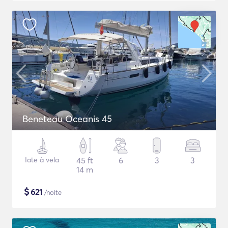
Beneteau Oceanis 45
Iate à vela
45 ft
6
3
3
14 m
$
621
/noite