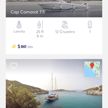
Cap Camarat 7.5
Lancha
25 ft
12 Cruzeiro
1
8 m
$
861
/dia