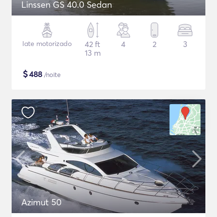
Linssen GS 40.0 Sedan
Iate motorizado
42 ft
4
2
3
13 m
$
488
/noite
Azimut 50