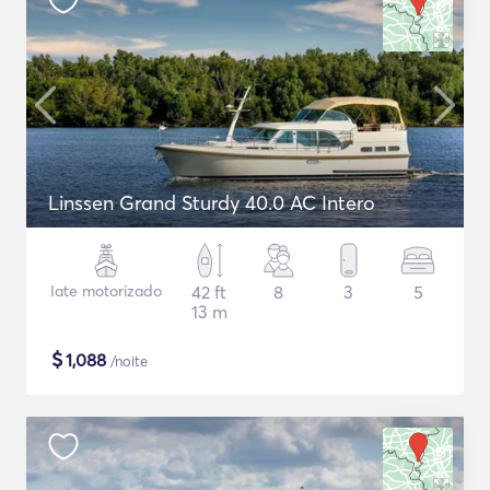
Linssen Grand Sturdy 40.0 AC Intero
Iate motorizado
42 ft
8
3
5
13 m
$
1,088
/noite