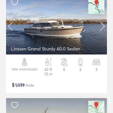
Linssen Grand Sturdy 40.0 Sedan
Iate motorizado
42 ft
6
2
3
13 m
$
1,039
/noite