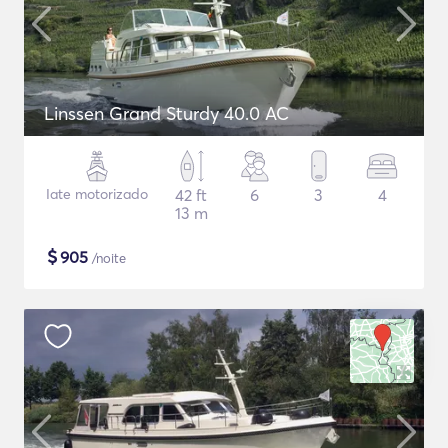
Linssen Grand Sturdy 40.0 AC
Iate motorizado
42 ft
6
3
4
13 m
$
905
/noite