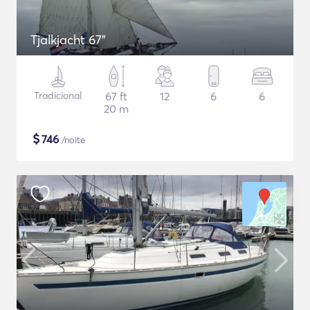
Tjalkjacht 67"
Tradicional
67 ft
12
6
6
20 m
$
746
/noite