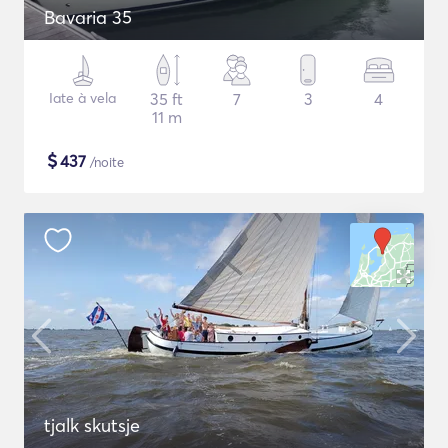
Bavaria 35
Iate à vela
35 ft
7
3
4
11 m
$
437
/noite
tjalk skutsje