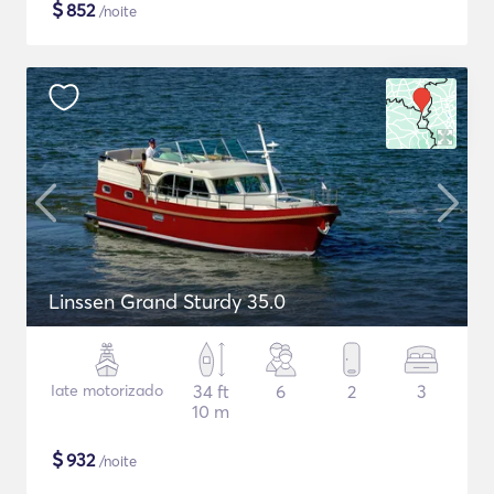
$
852
/noite
Linssen Grand Sturdy 35.0
Iate motorizado
34 ft
6
2
3
10 m
$
932
/noite