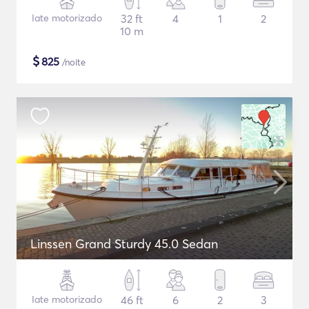
Iate motorizado
32 ft
4
1
2
10 m
$
825
/noite
Linssen Grand Sturdy 45.0 Sedan
Iate motorizado
46 ft
6
2
3