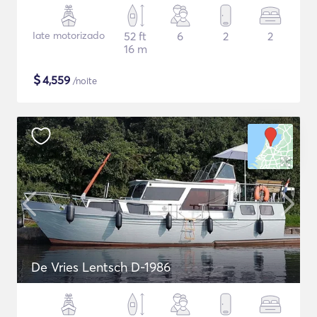
Iate motorizado
52 ft
6
2
2
16 m
$
4,559
/noite
De Vries Lentsch D-1986