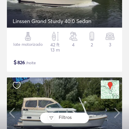
Linssen Grand Sturdy 40.0 Sedan
Iate motorizado
42 ft
4
2
3
13 m
$
826
/noite
Filtros