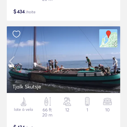
$
434
/noite
Tjalk Skutsje
Iate à vela
66 ft
12
1
10
20 m