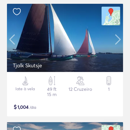
Tjalk Skutsje
Iate à vela
49 ft
12 Cruzeiro
1
15 m
$
1,004
/dia