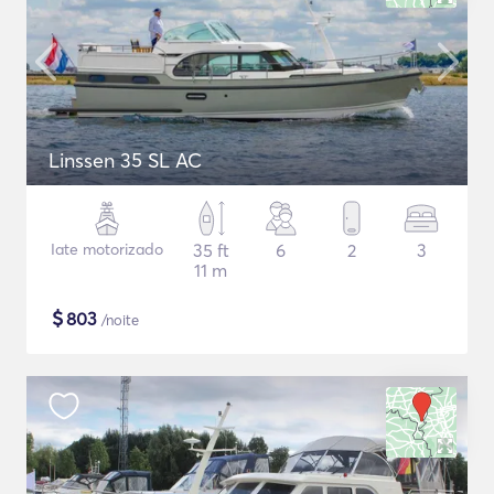
Linssen 35 SL AC
Iate motorizado
35 ft
6
2
3
11 m
$
803
/noite