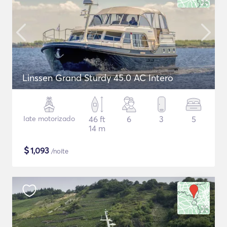
Linssen Grand Sturdy 45.0 AC Intero
Iate motorizado
46 ft
6
3
5
14 m
$
1,093
/noite