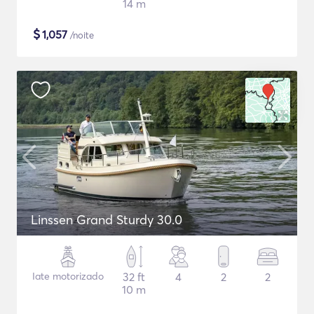
14 m
$
1,057
/noite
Linssen Grand Sturdy 30.0
Iate motorizado
32 ft
4
2
2
10 m