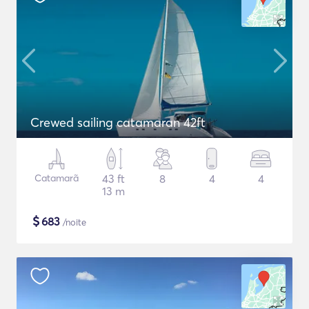
Crewed sailing catamaran 42ft
Catamarã
43 ft
8
4
4
13 m
$
683
/noite