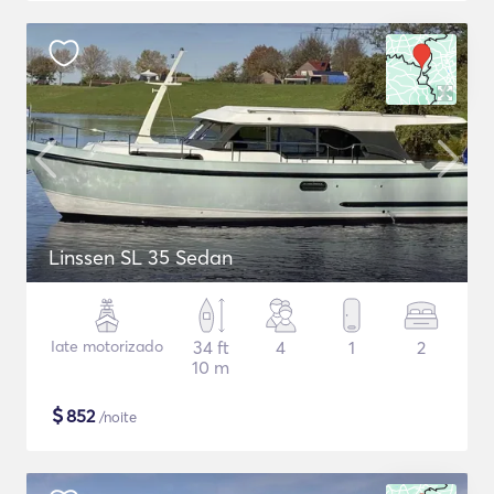
Linssen SL 35 Sedan
Iate motorizado
34 ft
4
1
2
10 m
$
852
/noite