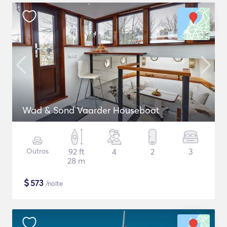
Wad & Sond Vaarder Houseboat
Outros
92 ft
4
2
3
28 m
$
573
/noite