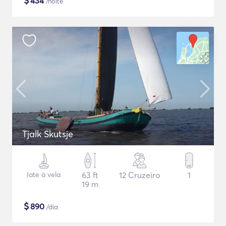
$
434
/noite
Tjalk Skutsje
Iate à vela
63 ft
12 Cruzeiro
1
19 m
$
890
/dia