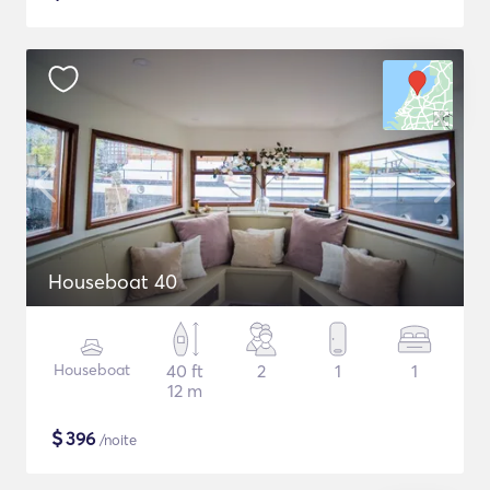
Houseboat 40
Houseboat
40 ft
2
1
1
12 m
$
396
/noite