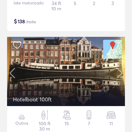
Iate motorizado
34 ft
5
2
3
10 m
$
138
/noite
Hotelboat 100ft
Outros
100 ft
15
7
11
30 m