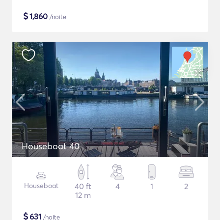
$
1,860
/noite
Houseboat 40
Houseboat
40 ft
4
1
2
12 m
$
631
/noite