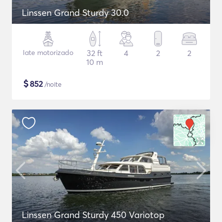
Linssen Grand Sturdy 30.0
Iate motorizado
32 ft
4
2
2
10 m
$
852
/noite
Linssen Grand Sturdy 450 Variotop