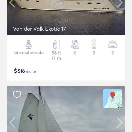
Van der Valk Exotic 17
Iate motorizado
56 ft
6
3
3
17 m
$
516
/noite