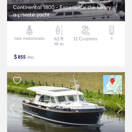
Continental 1800 - Experience the luxury of
a private yacht
Iate motorizado
62 ft
12 Cruzeiro
1
19 m
$
855
/dia