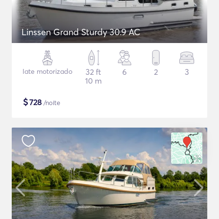
Linssen Grand Sturdy 30.9 AC
Iate motorizado
32 ft
6
2
3
10 m
$
728
/noite