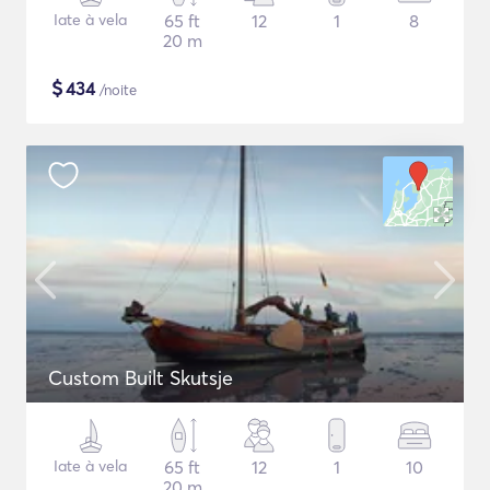
Iate à vela
65 ft
12
1
8
20 m
$
434
/noite
Custom Built Skutsje
Iate à vela
65 ft
12
1
10
20 m