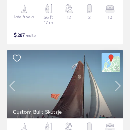
Iate à vela
56 ft
12
2
10
17 m
$
287
/noite
Custom Built Skutsje