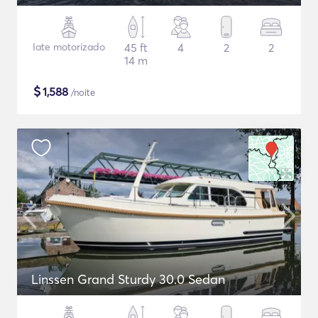
Iate motorizado
45 ft
4
2
2
14 m
$
1,588
/noite
Linssen Grand Sturdy 30.0 Sedan