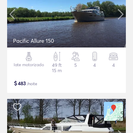
Pacific Allure 150
Iate motorizado
49 ft
5
4
4
15 m
$
483
/noite