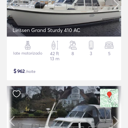
Linssen Grand Sturdy 410 AC
Iate motorizado
42 ft
8
3
5
13 m
$
962
/noite