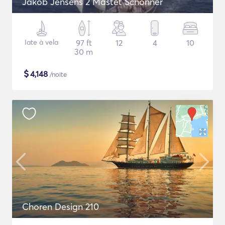
Jakob Jensens 2 Mastet Schonner
Iate à vela
97 ft
12
4
10
30 m
$
4,148
/noite
Choren Design 210