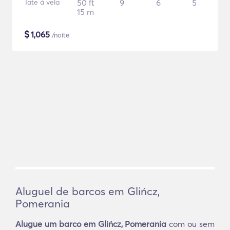
Iate à vela
50 ft
9
6
5
15 m
$
1,065
/noite
Aluguel de barcos em Glińcz,
Pomerania
Alugue um barco em Glińcz, Pomerania
com ou sem