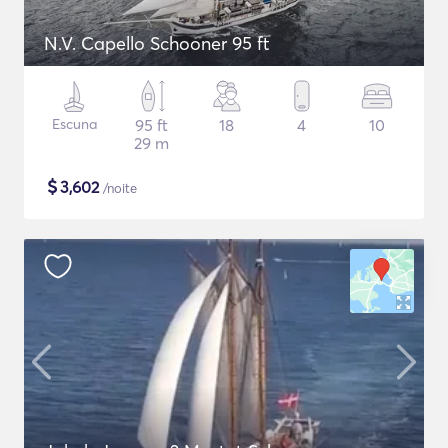
N.V. Capello Schooner 95 ft
Escuna
95 ft
18
4
10
29 m
$
3,602
/noite