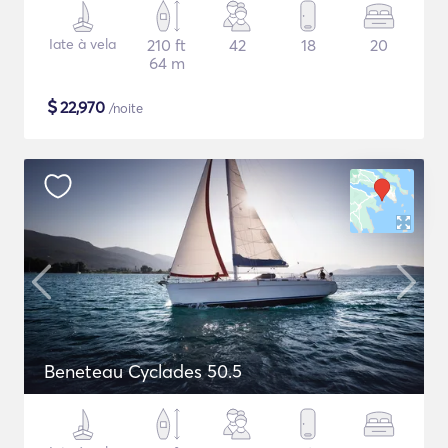
Iate à vela
210 ft
42
18
20
64 m
$
22,970
/noite
Beneteau Cyclades 50.5