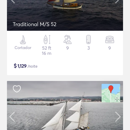
Traditional M/S 52
Cortador
52 ft
9
3
9
16 m
$
1,129
/noite