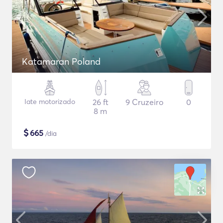
Katamaran Poland
Iate motorizado
26 ft
9 Cruzeiro
0
8 m
$
665
/dia