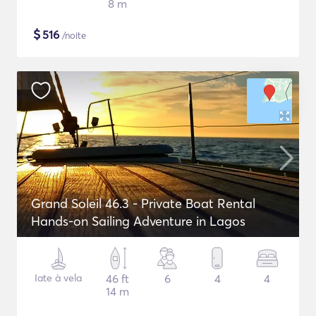
8 m
$
516
/noite
Grand Soleil 46.3 - Private Boat Rental
Hands-on Sailing Adventure in Lagos
Iate à vela
46 ft
6
4
4
14 m