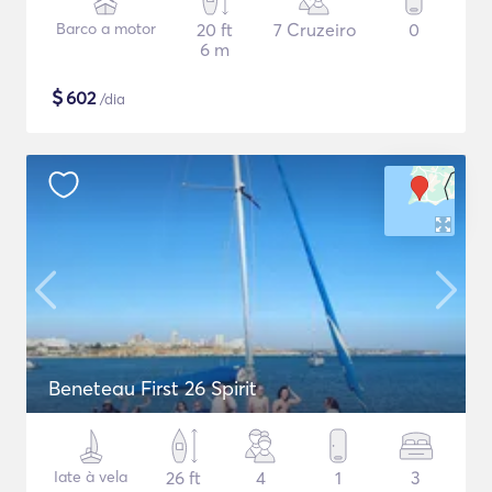
Barco a motor
20 ft
7 Cruzeiro
0
6 m
$
602
/dia
Beneteau First 26 Spirit
Iate à vela
26 ft
4
1
3