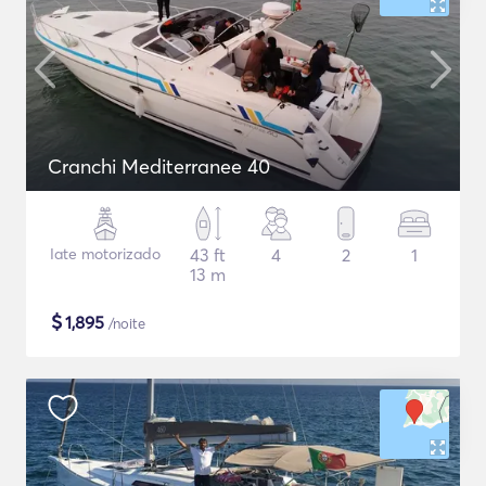
Cranchi Mediterranee 40
Iate motorizado
43 ft
4
2
1
13 m
$
1,895
/noite