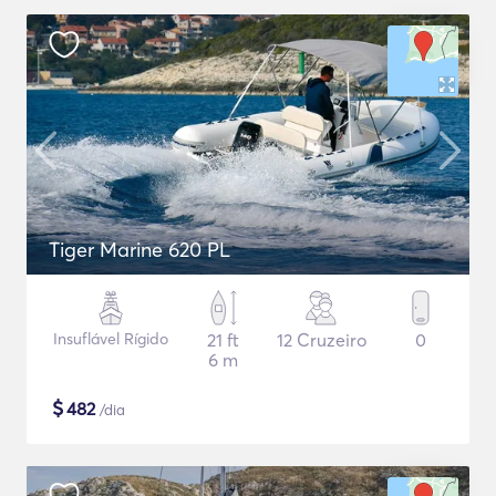
Tiger Marine 620 PL
Insuflável Rígido
21 ft
12 Cruzeiro
0
6 m
$
482
/dia