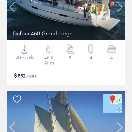
Dufour 460 Grand Large
Iate à vela
46 ft
8
4
4
14 m
$
852
/noite