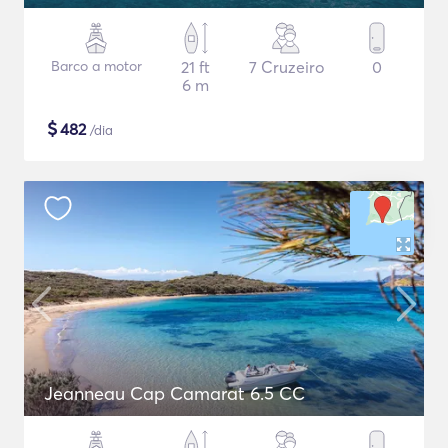
Barco a motor
21 ft
7 Cruzeiro
0
6 m
$
482
/dia
Jeanneau Cap Camarat 6.5 CC