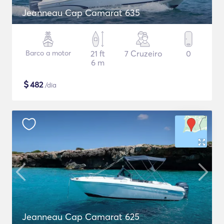
Jeanneau Cap Camarat 635
Barco a motor
21 ft
7 Cruzeiro
0
6 m
$
482
/dia
Jeanneau Cap Camarat 625