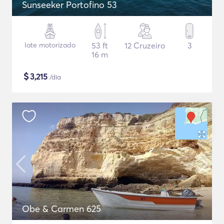
Sunseeker Portofino 53
Iate motorizado
53 ft
12 Cruzeiro
3
16 m
$
3,215
/dia
Obe & Carmen 625