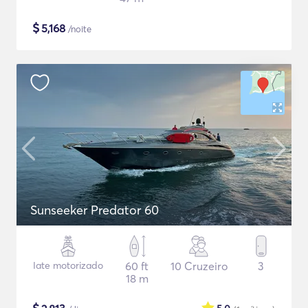
$
5,168
/noite
Sunseeker Predator 60
Iate motorizado
60 ft
10 Cruzeiro
3
18 m