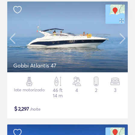
Gobbi Atlantis 47
Iate motorizado
46 ft
4
2
3
14 m
$
2,297
/noite