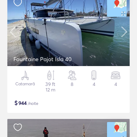
Fountaine Pajot Isla 40
Catamarã
39 ft
8
4
4
12 m
$
944
/noite