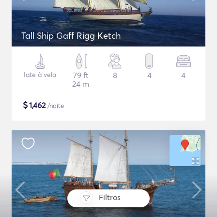
Tall Ship Gaff Rigg Ketch
Iate à vela
79 ft
8
4
4
24 m
$
1,462
/noite
Filtros