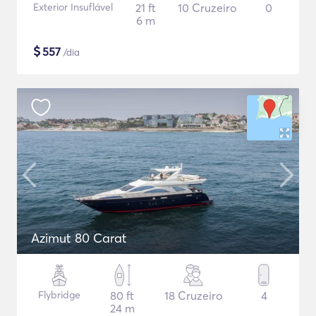
Exterior Insuflável
21 ft
10 Cruzeiro
0
6 m
$
557
/dia
Azimut 80 Carat
Flybridge
80 ft
18 Cruzeiro
4
24 m