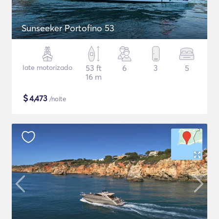
Sunseeker Portofino 53
Iate motorizado
53 ft
6
3
5
16 m
$
4,473
/noite