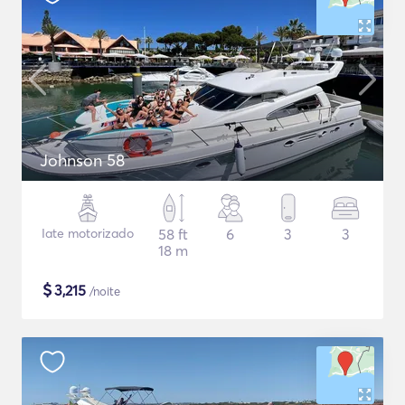
Johnson 58
Iate motorizado
58 ft
6
3
3
18 m
$
3,215
/noite