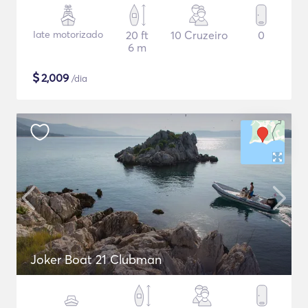
Iate motorizado
20 ft
10 Cruzeiro
0
6 m
$
2,009
/dia
Joker Boat 21 Clubman