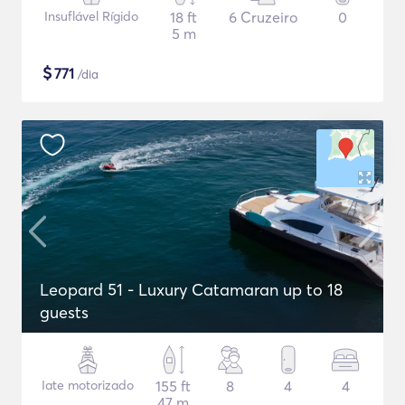
Insuflável Rígido
18 ft
6 Cruzeiro
0
5 m
$
771
/dia
Leopard 51 - Luxury Catamaran up to 18
guests
Iate motorizado
155 ft
8
4
4
47 m