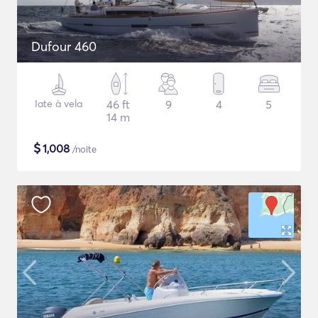
Dufour 460
Iate à vela
46 ft
9
4
5
14 m
$
1,008
/noite