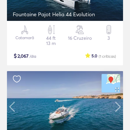
Fountaine Pajot Helia 44 Evolution
Catamarã
44 ft
16 Cruzeiro
3
13 m
$
2,067
5.0
/dia
(1
críticas
)