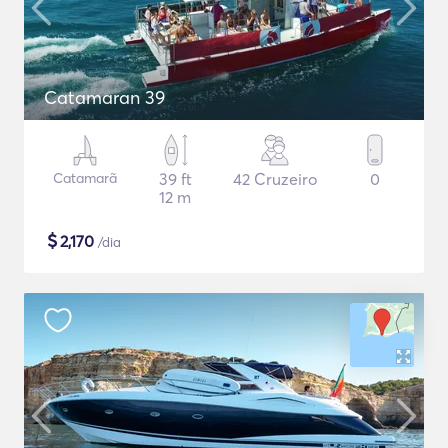
Catamaran 39
Catamarã
39 ft
42 Cruzeiro
0
12 m
$
2,170
/dia