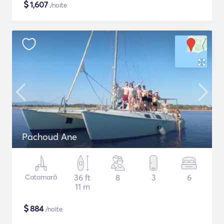
$
1,607
/noite
Pachoud Ane
Catamarã
36 ft
8
3
6
11 m
$
884
/noite