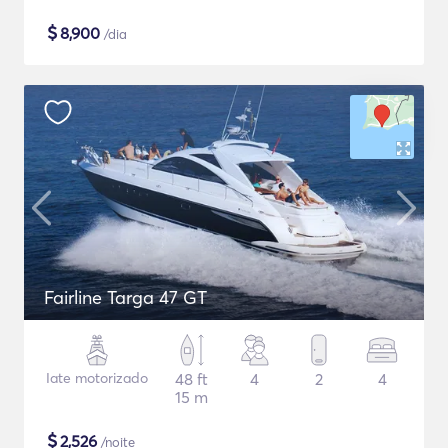
$
8,900
/dia
Fairline Targa 47 GT
Iate motorizado
48 ft
4
2
4
15 m
$
2,526
/noite