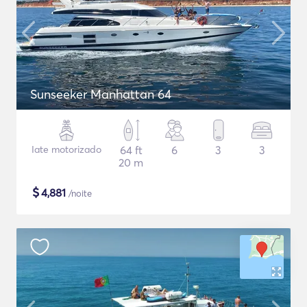
Sunseeker Manhattan 64
Iate motorizado
64 ft
6
3
3
20 m
$
4,881
/noite