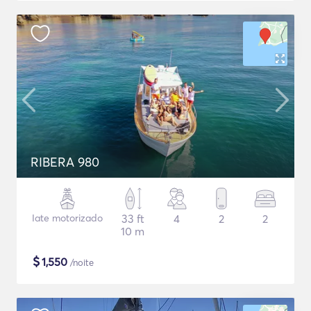
RIBERA 980
Iate motorizado
33 ft
4
2
2
10 m
$
1,550
/noite