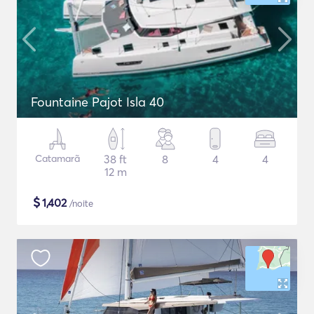
Fountaine Pajot Isla 40
Catamarã
38 ft
8
4
4
12 m
$
1,402
/noite