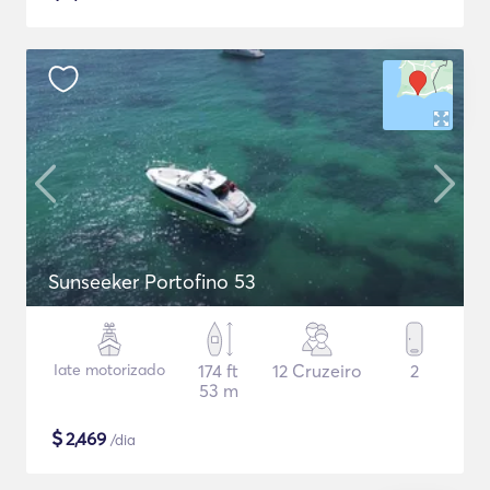
Sunseeker Portofino 53
Iate motorizado
174 ft
12 Cruzeiro
2
53 m
$
2,469
/dia