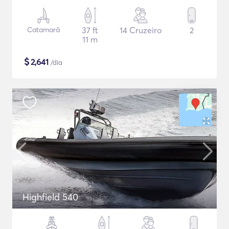
Catamarã
37 ft
14 Cruzeiro
2
11 m
$
2,641
/dia
Highfield 540