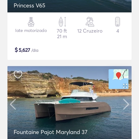
Princess V65
Iate motorizado
70 ft
12 Cruzeiro
4
21 m
$
5,627
/dia
Fountaine Pajot Maryland 37