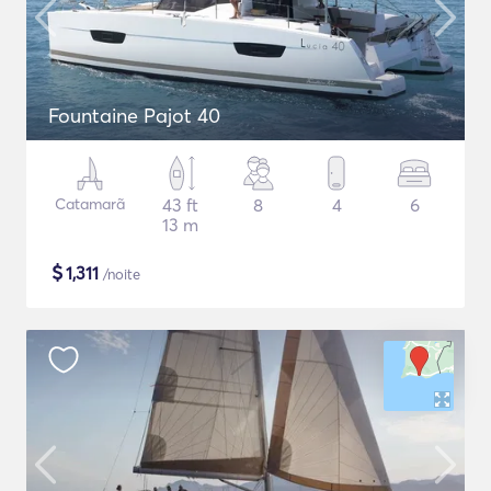
Fountaine Pajot 40
Catamarã
43 ft
8
4
6
13 m
$
1,311
/noite