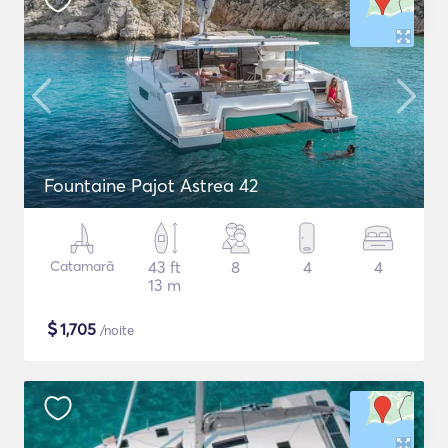
Fountaine Pajot Astrea 42
Catamarã
43 ft
8
4
4
13 m
$
1,705
/noite