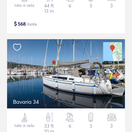
Iate à vela
44 ft
6
3
3
13 m
$
568
/noite
Bavaria 34
Iate à vela
33 ft
6
3
3
10 m