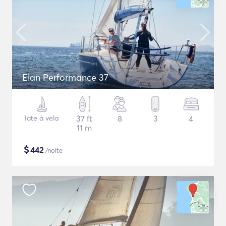
Elan Performance 37
Iate à vela
37 ft
8
3
4
11 m
$
442
/noite