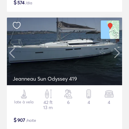
$
574
/dia
Jeanneau Sun Odyssey 419
Iate à vela
42 ft
6
4
4
13 m
$
907
/noite