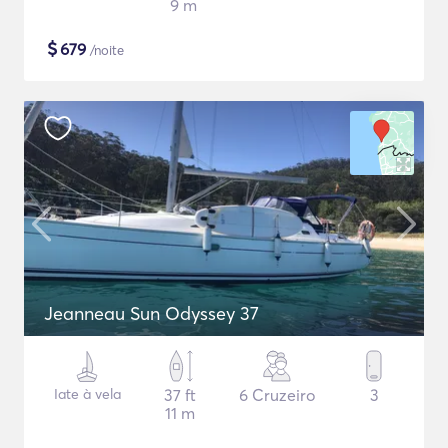
9 m
$
679
/noite
Jeanneau Sun Odyssey 37
Iate à vela
37 ft
6 Cruzeiro
3
11 m