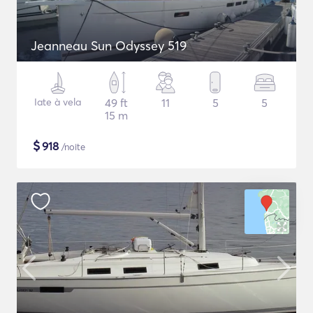
Jeanneau Sun Odyssey 519
Iate à vela
49 ft
11
5
5
15 m
$
918
/noite