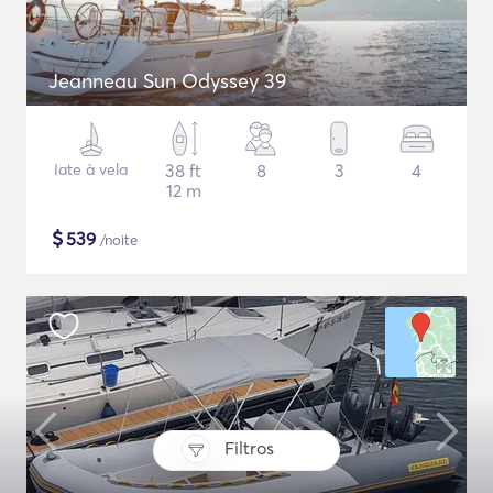
Jeanneau Sun Odyssey 39
Iate à vela
38 ft
8
3
4
12 m
$
539
/noite
Filtros