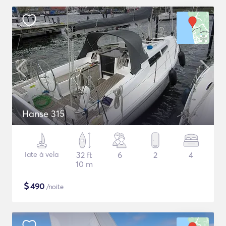
Hanse 315
Iate à vela
32 ft
6
2
4
10 m
$
490
/noite