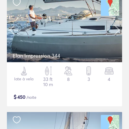
Elan Impression 344
Iate à vela
33 ft
8
3
4
10 m
$
450
/noite