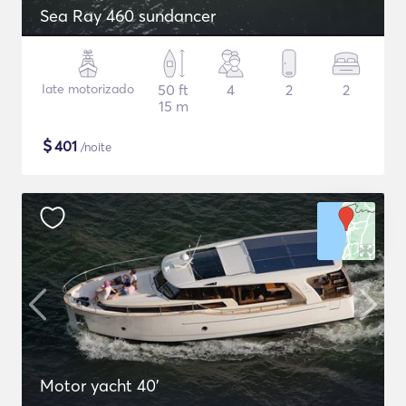
Sea Ray 460 sundancer
Iate motorizado
50 ft
4
2
2
15 m
$
401
/noite
Motor yacht 40'