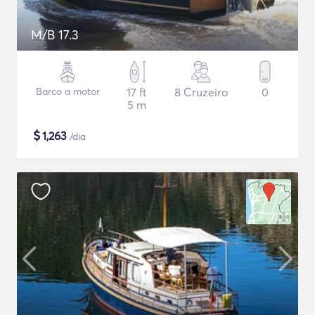
M/B 17.3
Barco a motor
17 ft
8 Cruzeiro
0
5 m
$
1,263
/dia