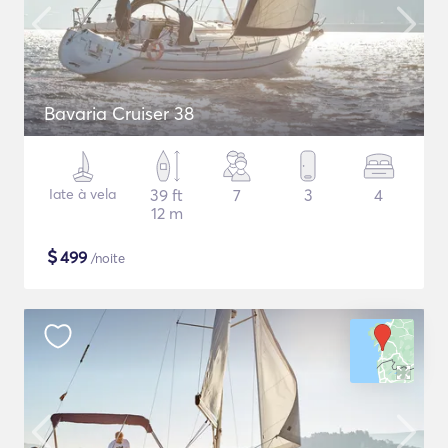
Bavaria Cruiser 38
Iate à vela
39 ft
7
3
4
12 m
$
499
/noite