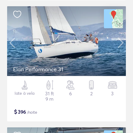
Elan Performance 31
Iate à vela
31 ft
6
2
3
9 m
$
396
/noite