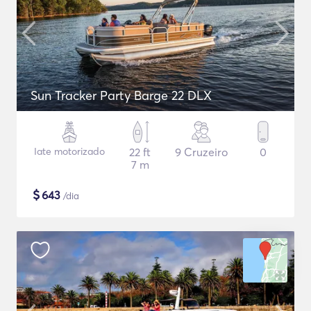
Sun Tracker Party Barge 22 DLX
Iate motorizado
22 ft
9 Cruzeiro
0
7 m
$
643
/dia