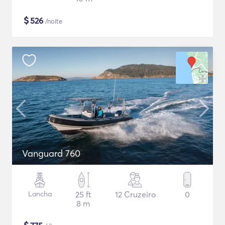
$
526
/noite
Vanguard 760
Lancha
25 ft
12 Cruzeiro
0
8 m