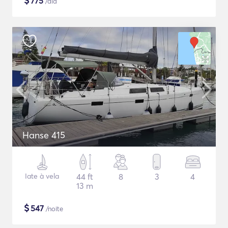
$
775
/dia
Hanse 415
Iate à vela
44 ft
8
3
4
13 m
$
547
/noite