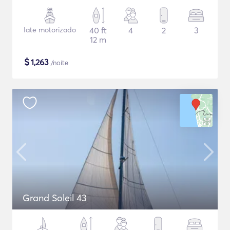
Iate motorizado
40 ft
4
2
3
12 m
$
1,263
/noite
Grand Soleil 43