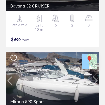
Bavaria 32 CRUISER
Iate à vela
32 ft
6
2
3
10 m
$
690
/noite
Miraria 590 Sport