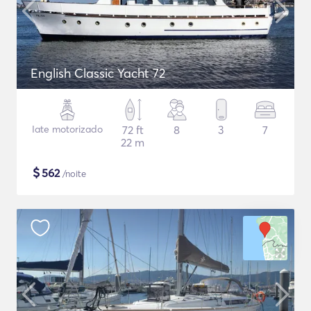
English Classic Yacht 72
Iate motorizado
72 ft
8
3
7
22 m
$
562
/noite