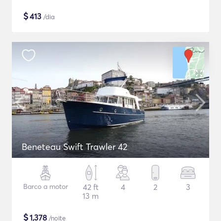
$
413
/dia
Beneteau Swift Trawler 42
Barco a motor
42 ft
4
2
3
13 m
$
1,378
/noite