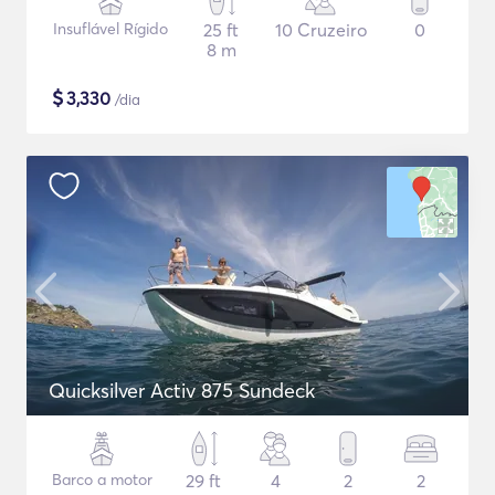
Insuflável Rígido
25 ft
10 Cruzeiro
0
8 m
$
3,330
/dia
Quicksilver Activ 875 Sundeck
Barco a motor
29 ft
4
2
2