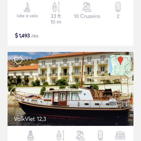
Iate à vela
33 ft
10 Cruzeiro
2
10 m
$
1,493
/dia
ValkVlet 12,3