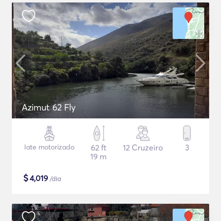
Azimut 62 Fly
Iate motorizado
62 ft
12 Cruzeiro
3
19 m
$
4,019
/dia