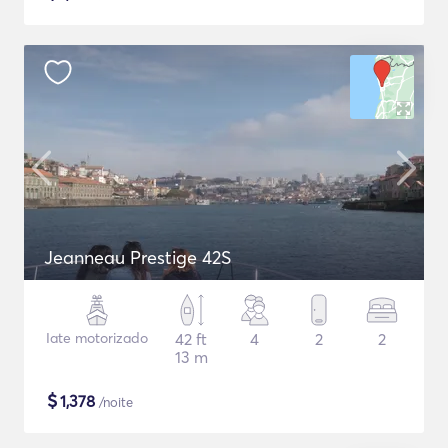
Jeanneau Prestige 42S
Iate motorizado
42 ft
4
2
2
13 m
$
1,378
/noite