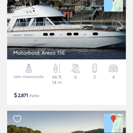
Motorboat Aresa 15E
Iate motorizado
46 ft
6
3
4
14 m
$
2,871
/noite