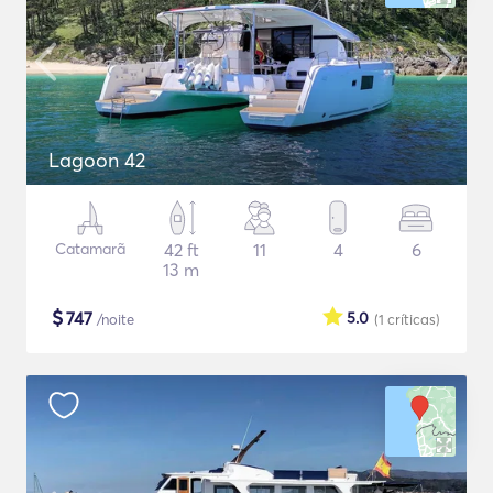
Lagoon 42
Catamarã
42 ft
11
4
6
13 m
$
747
5.0
/noite
(1
críticas
)