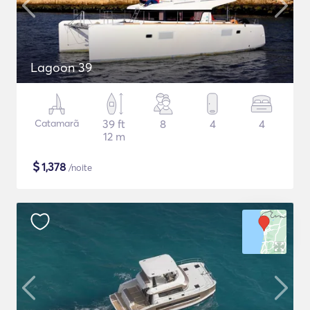
Lagoon 39
Catamarã
39 ft
8
4
4
12 m
$
1,378
/noite