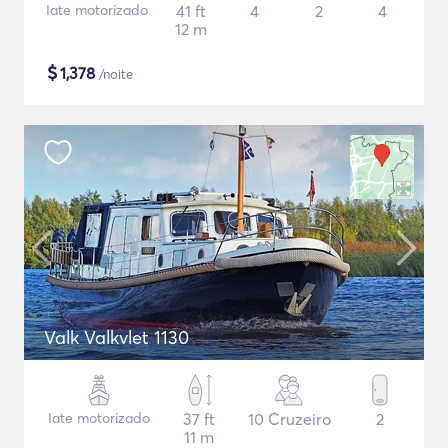
Iate motorizado
41 ft
4
2
4
12 m
$
1,378
/noite
Valk Valkvlet 1130
Iate motorizado
37 ft
10 Cruzeiro
2
11 m