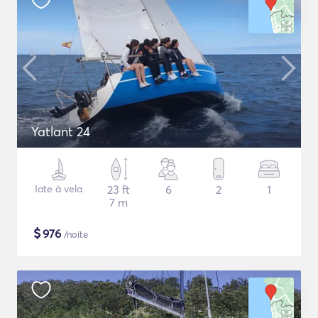
Yatlant 24
Iate à vela
23 ft
6
2
1
7 m
$
976
/noite