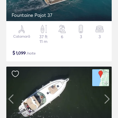
Fountaine Pajot 37
Catamarã
37 ft
6
3
3
11 m
$
1,099
/noite