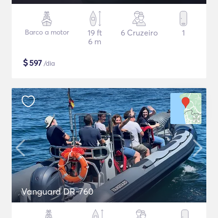
Barco a motor
19 ft
6 Cruzeiro
1
6 m
$
597
/dia
Vanguard DR-760