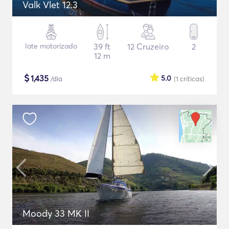
Valk Vlet 12.3
Iate motorizado
39 ft
12 Cruzeiro
2
12 m
$
1,435
5.0
/dia
(1
críticas
)
Moody 33 MK II