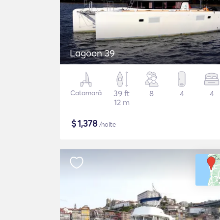
Lagoon 39
Catamarã
39 ft
8
4
4
12 m
$
1,378
/noite