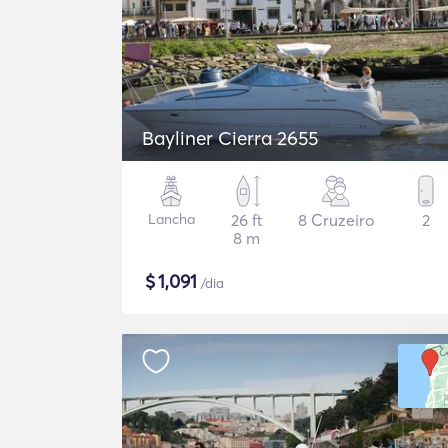
Bayliner Cierra 2655
Lancha
26 ft
8 Cruzeiro
2
8 m
$
1,091
/dia