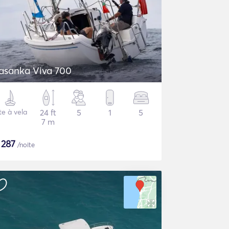
asanka Viva 700
te à vela
24 ft
5
1
5
7 m
$
287
/noite