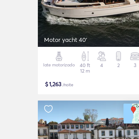
Motor yacht 40'
Iate motorizado
40 ft
4
2
3
12 m
$
1,263
/noite