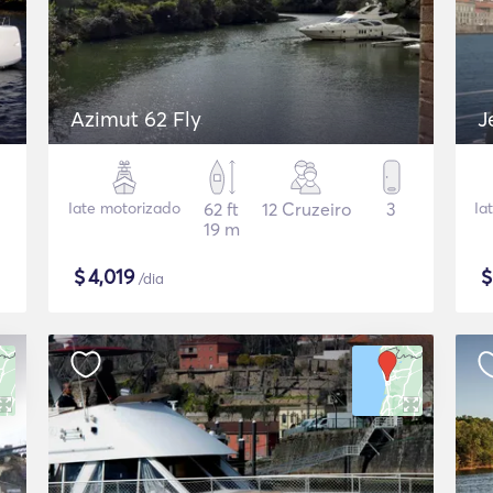
Azimut 62 Fly
J
Iate motorizado
62 ft
12 Cruzeiro
3
Ia
19 m
$
4,019
/dia