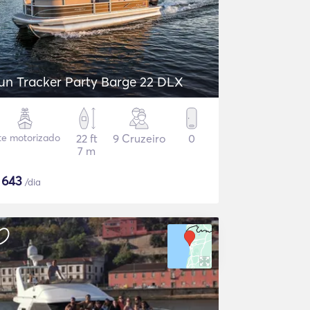
un Tracker Party Barge 22 DLX
te motorizado
22 ft
9 Cruzeiro
0
7 m
$
643
/dia