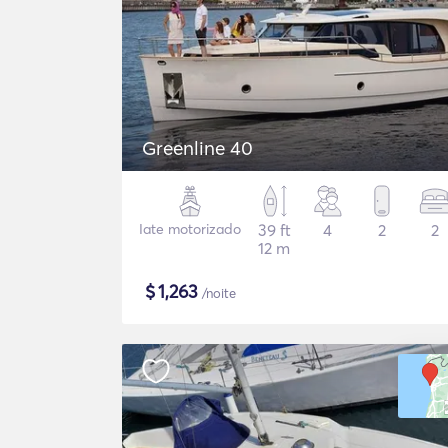
Greenline 40
Iate motorizado
39 ft
4
2
2
12 m
$
1,263
/noite