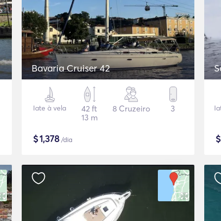
Bavaria Cruiser 42
S
Iate à vela
42 ft
8 Cruzeiro
3
Ia
13 m
$
1,378
/dia