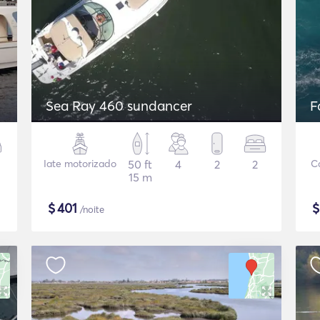
Sea Ray 460 sundancer
F
Iate motorizado
50 ft
4
2
2
C
15 m
$
401
/noite