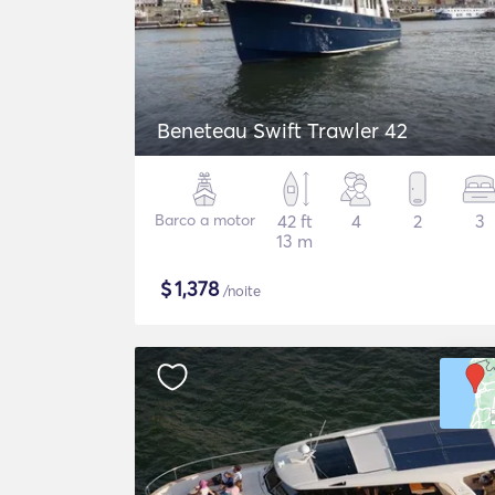
Beneteau Swift Trawler 42
Barco a motor
42 ft
4
2
3
13 m
$
1,378
/noite