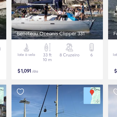
Beneteau Oceanis Clipper 331
F
Iate à vela
33 ft
8 Cruzeiro
6
Ia
10 m
$
1,091
/dia