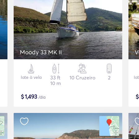
Moody 33 MK II
V
Iate à vela
33 ft
10 Cruzeiro
2
Ia
10 m
$
1,493
/dia