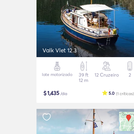
Valk Vlet 12.3
Iate motorizado
39 ft
12 Cruzeiro
2
12 m
$
1,435
5.0
/dia
(1
críticas
)