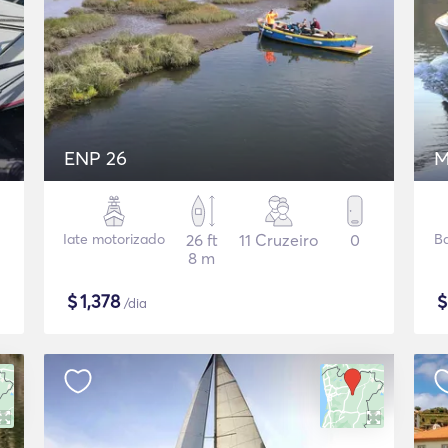
ENP 26
M
Iate motorizado
26 ft
11 Cruzeiro
0
B
8 m
$
1,378
/dia