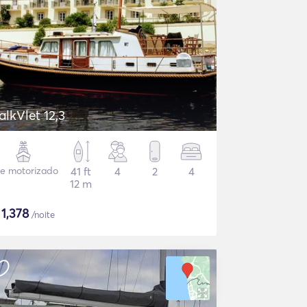
alkVlet 12,3
te motorizado
41 ft
4
2
4
12 m
$
1,378
/noite