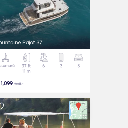
ountaine Pajot 37
atamarã
37 ft
6
3
3
11 m
$
1,099
/noite