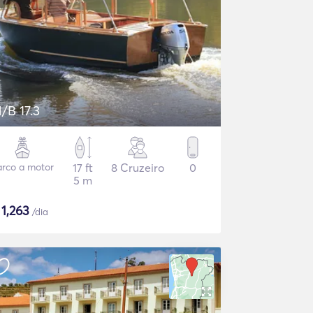
/B 17.3
arco a motor
17 ft
8 Cruzeiro
0
5 m
$
1,263
/dia