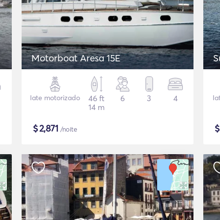
Motorboat Aresa 15E
S
Iate motorizado
46 ft
6
3
4
Ia
14 m
$
2,871
/noite