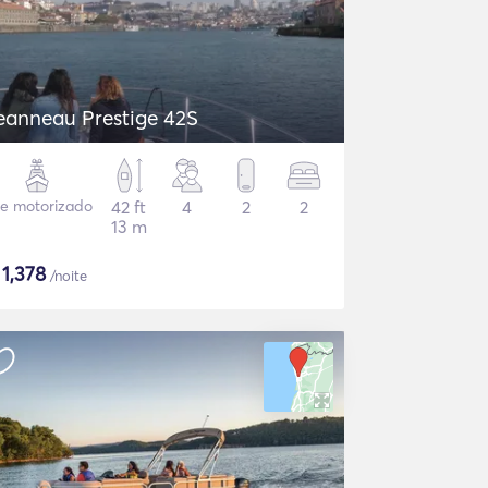
eanneau Prestige 42S
te motorizado
42 ft
4
2
2
13 m
$
1,378
/noite