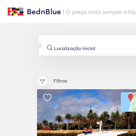
BednBlue
| O preço inclui sempre a tri
Filtros