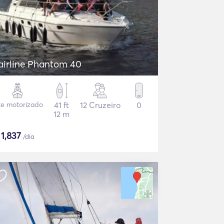
airline Phantom 40
te motorizado
41 ft
12 Cruzeiro
0
12 m
$
1,837
/dia