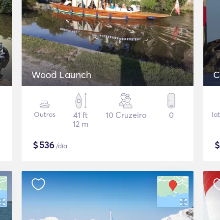
Wood Launch
C
Outros
41 ft
10 Cruzeiro
0
Ia
12 m
$
536
/dia