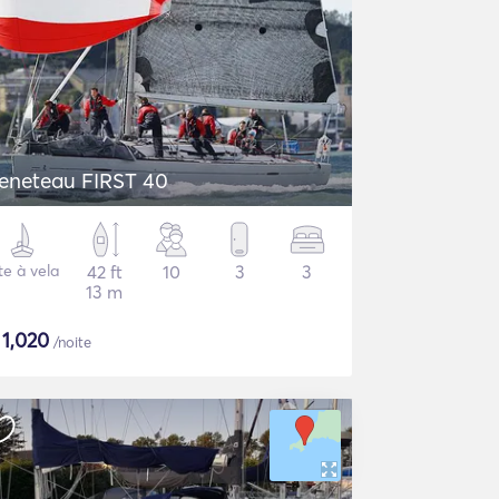
eneteau FIRST 40
te à vela
42 ft
10
3
3
13 m
$
1,020
/noite