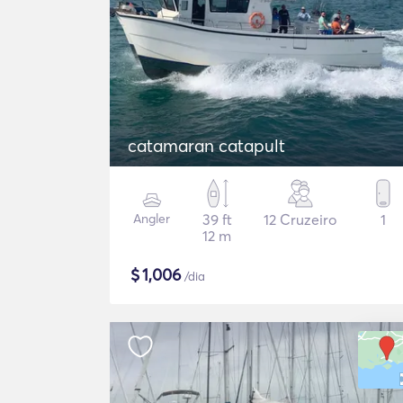
catamaran catapult
Angler
39 ft
12 Cruzeiro
1
12 m
$
1,006
/dia