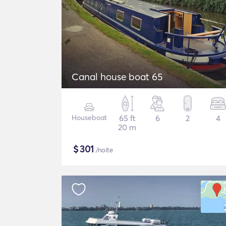
Canal house boat 65
Houseboat
65 ft
6
2
4
20 m
$
301
/noite