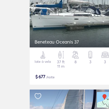
Beneteau Oceanis 37
Iate à vela
37 ft
8
3
3
11 m
$
677
/noite