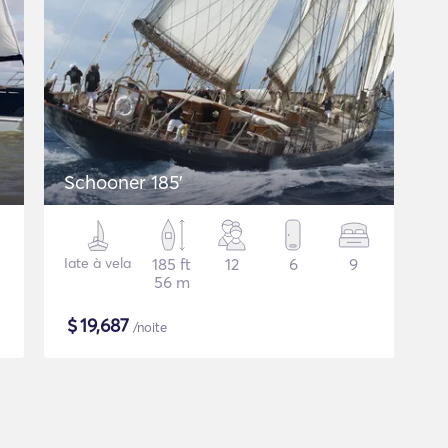
Schooner 185'
Iate à vela
185 ft
12
6
9
56 m
$
19,687
/noite