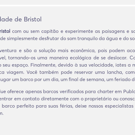
ade de Bristol
istol
com ou sem capitão e experimente as paisagens e s
ode simplesmente desfrutar do som tranquilo da água e do sol
 aventura e são a solução mais econômica, pois podem a
el, tornando-os uma maneira ecológica de se deslocar. 
ao seu espaço. Finalmente, devido à sua velocidade, iates 
ica viagem. Você também pode reservar uma lancha, com
lugar um barco por um dia, um final de semana, um feriado d
ue oferece apenas barcos verificados para charter em Publow
entrar em contato diretamente com o proprietário ou conos
 barco perfeito para suas férias, deixe nossos especialista
m.