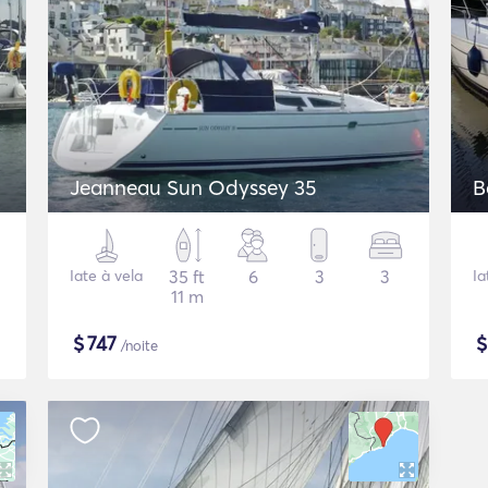
Jeanneau Sun Odyssey 35
B
Iate à vela
35 ft
6
3
3
Ia
11 m
$
747
/noite