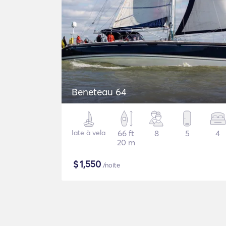
Beneteau 64
Iate à vela
66 ft
8
5
4
20 m
$
1,550
/noite