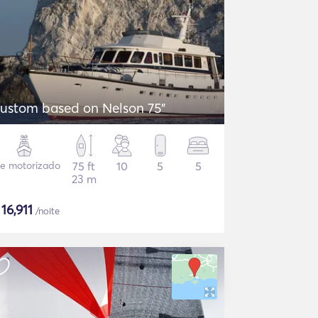
ustom based on Nelson 75"
te motorizado
75 ft
10
5
5
23 m
$
16,911
/noite