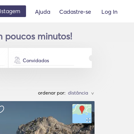
listagem
Ajuda
Cadastre-se
Log In
m poucos minutos!
Convidados
ordenar por:
>