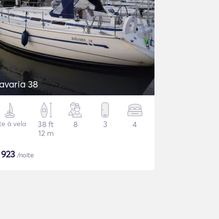
avaria 38
te à vela
38 ft
8
3
4
12 m
$
923
/noite