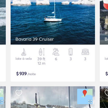
Bavaria 39 Cruiser
B
Iate à vela
39 ft
6
3
3
Ia
12 m
$
939
/noite