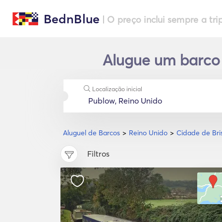
BednBlue
| O preço inclui sempre a tri
Alugue um barco 
Localização inicial
Aluguel de Barcos
Reino Unido
Cidade de Bris
Filtros