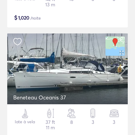
13 m
$
1,020
/noite
Beneteau Oceanis 37
Iate à vela
37 ft
8
3
3
11 m