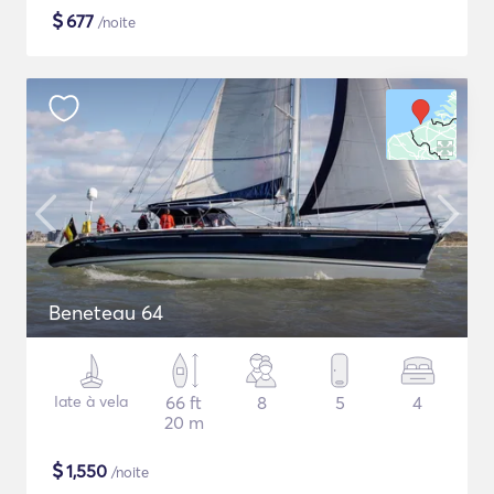
$
677
/noite
Beneteau 64
Iate à vela
66 ft
8
5
4
20 m
$
1,550
/noite