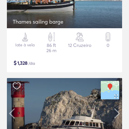
Thames sailing barge
Iate à vela
86 ft
12 Cruzeiro
0
26 m
$
1,328
/dia