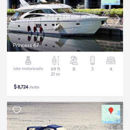
Princess 67
Iate motorizado
69 ft
8
3
4
21 m
$
8,724
/noite