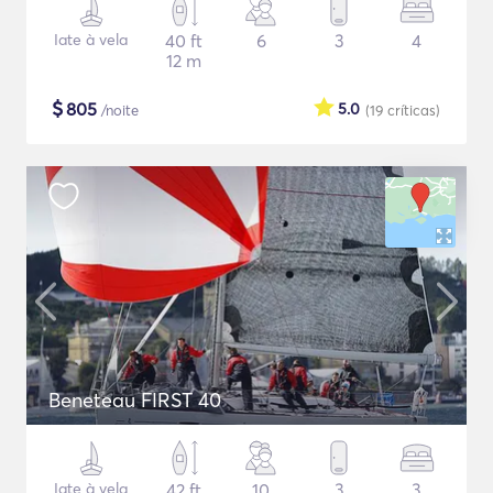
Iate à vela
40 ft
6
3
4
12 m
$
805
5.0
/noite
(19
críticas
)
Beneteau FIRST 40
Iate à vela
42 ft
10
3
3