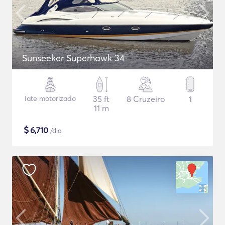
Sunseeker Superhawk 34
Iate motorizado
35 ft
8 Cruzeiro
1
11 m
$
6,710
/dia