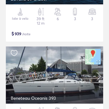
Iate à vela
39 ft
6
3
3
12 m
$
939
/noite
Beneteau Oceanis 393