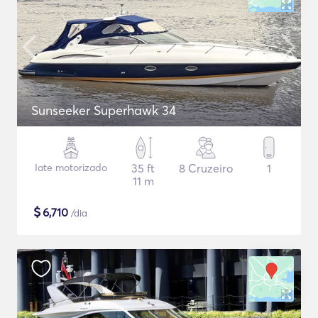
Sunseeker Superhawk 34
Iate motorizado
35 ft
8 Cruzeiro
1
11 m
$
6,710
/dia