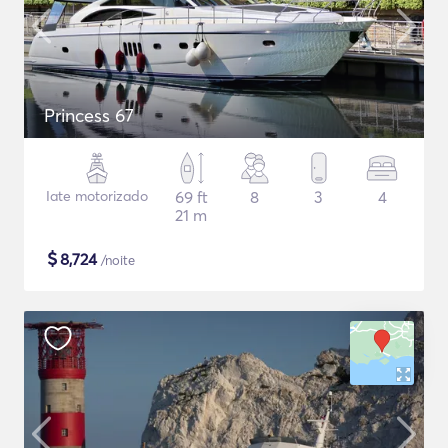
Princess 67
Iate motorizado
69 ft
8
3
4
21 m
$
8,724
/noite