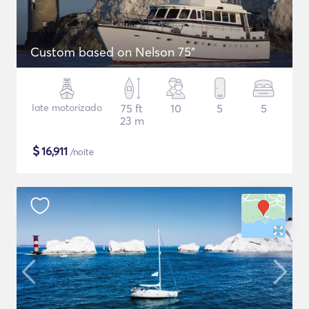
Custom based on Nelson 75"
Iate motorizado
75 ft
10
5
5
23 m
$
16,911
/noite