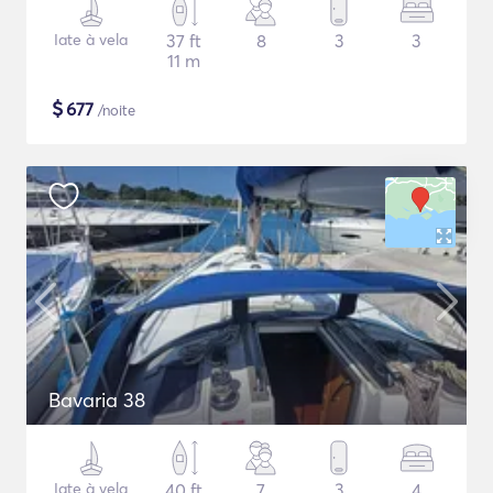
Iate à vela
37 ft
8
3
3
11 m
$
677
/noite
Bavaria 38
Iate à vela
40 ft
7
3
4