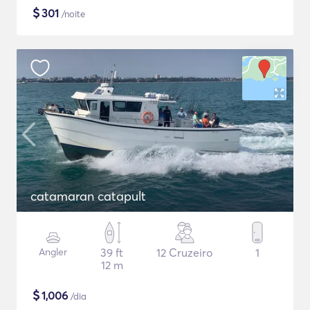
$
301
/noite
catamaran catapult
Angler
39 ft
12 Cruzeiro
1
12 m
$
1,006
/dia