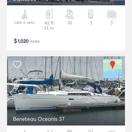
Iate à vela
42 ft
10
3
3
13 m
$
1,020
/noite
Beneteau Oceanis 37