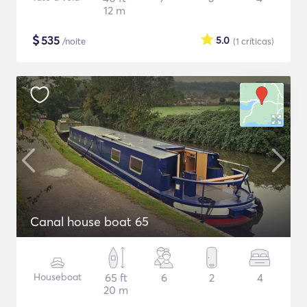
12 m
$
535
5.0
/noite
(1
críticas
)
Canal house boat 65
Houseboat
65 ft
6
2
4
20 m