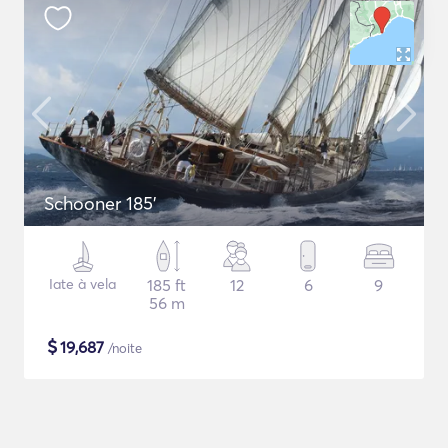
Schooner 185'
Iate à vela
185 ft
12
6
9
56 m
$
19,687
/noite