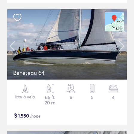
Beneteau 64
Iate à vela
66 ft
8
5
4
20 m
$
1,550
/noite