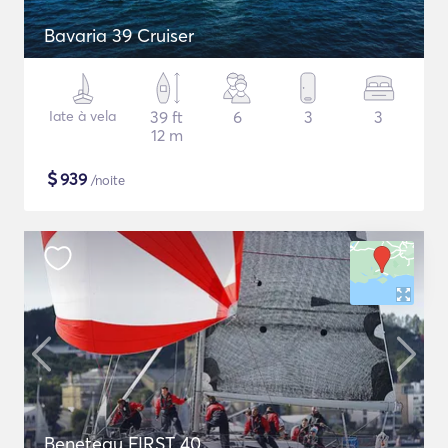
Bavaria 39 Cruiser
Iate à vela
39 ft
6
3
3
12 m
$
939
/noite
Beneteau FIRST 40