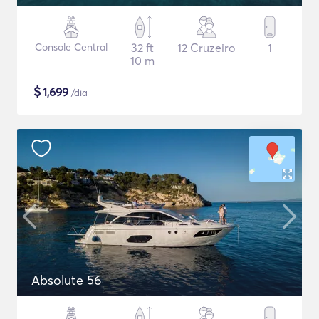
Console Central
32 ft
12 Cruzeiro
1
10 m
$
1,699
/dia
Absolute 56