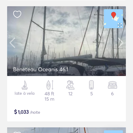
Beneteau Oceanis 46.1
Iate à vela
48 ft
12
5
6
15 m
$
1,033
/noite