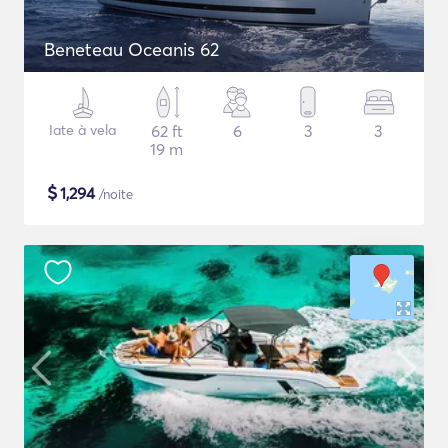
Beneteau Oceanis 62
Iate à vela
62 ft
6
3
3
19 m
$
1,294
/noite