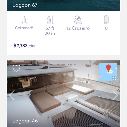
Lagoon 67
Catamarã
67 ft
12 Cruzeiro
0
20 m
$
2,733
/dia
Lagoon 46