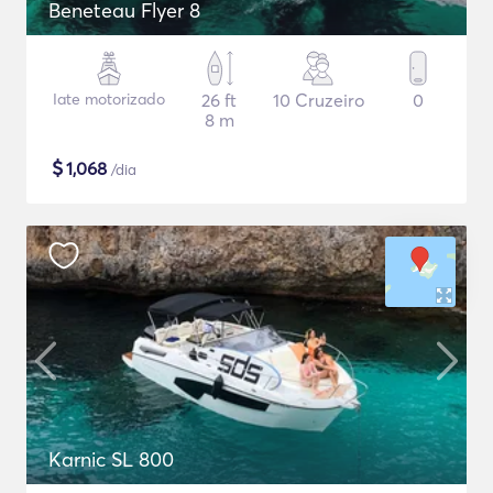
Beneteau Flyer 8
Iate motorizado
26 ft
10 Cruzeiro
0
8 m
$
1,068
/dia
Karnic SL 800