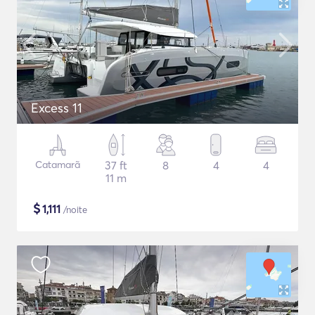
Excess 11
Catamarã
37 ft
8
4
4
11 m
$
1,111
/noite