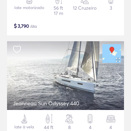
Iate motorizado
56 ft
12 Cruzeiro
3
17 m
$
3,790
/dia
Jeanneau Sun Odyssey 440
Iate à vela
44 ft
8
4
4