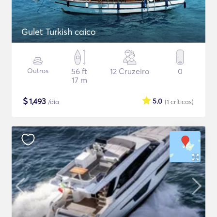
Gulet Turkish caico
Outros
56 ft
12 Cruzeiro
0
17 m
$
1,493
5.0
/dia
(1
críticas
)