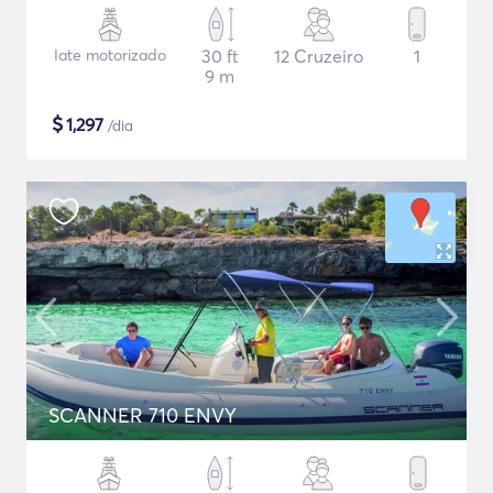
Iate motorizado
30 ft
12 Cruzeiro
1
9 m
$
1,297
/dia
SCANNER 710 ENVY