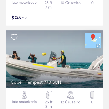
Iate motorizado
23 ft
10 Cruzeiro
0
7 m
$
746
/dia
Capelli Tempest 770 SUN
Iate motorizado
25 ft
12 Cruzeiro
0
8 m