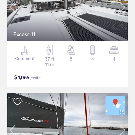
Excess 11
Catamarã
37 ft
8
4
4
11 m
$
1,065
/noite