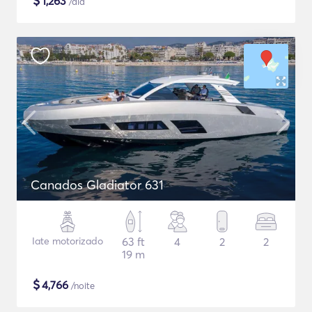
$
1,263
/dia
Canados Gladiator 631
Iate motorizado
63 ft
4
2
2
19 m
$
4,766
/noite