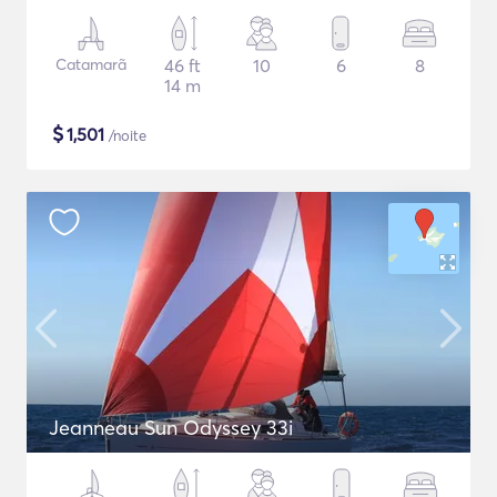
Catamarã
46 ft
10
6
8
14 m
$
1,501
/noite
Jeanneau Sun Odyssey 33i