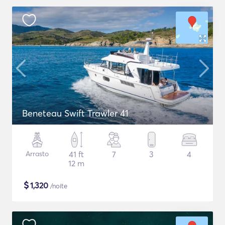
Beneteau Swift Trawler 41
Arrasto
41 ft
7
3
4
12 m
$
1,320
/noite