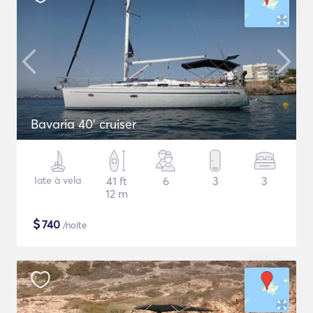
Bavaria 40' cruiser
Iate à vela
41 ft
6
3
3
12 m
$
740
/noite