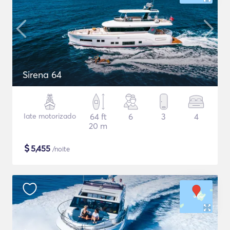
Sirena 64
Iate motorizado
64 ft
6
3
4
20 m
$
5,455
/noite