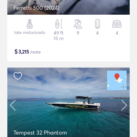
Ferretti 500 (2024)
Iate motorizado
49 ft
9
4
4
15 m
$
3,215
/noite
Tempest 32 Phantom