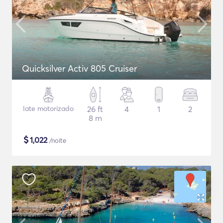
Quicksilver Activ 805 Cruiser
Iate motorizado
26 ft
4
1
2
8 m
$
1,022
/noite