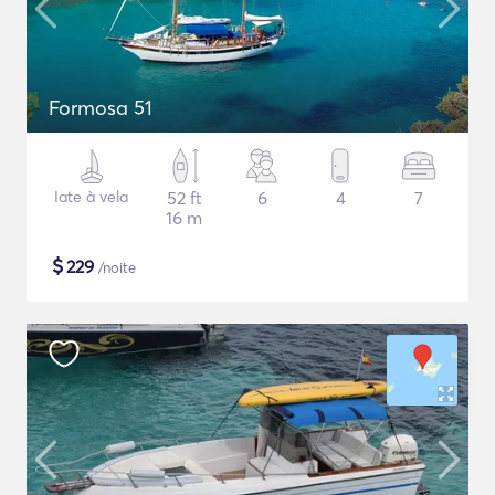
Formosa 51
Iate à vela
52 ft
6
4
7
16 m
$
229
/noite