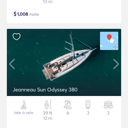
13 m
$
1,008
/noite
Jeanneau Sun Odyssey 380
Iate à vela
39 ft
6
3
3
12 m