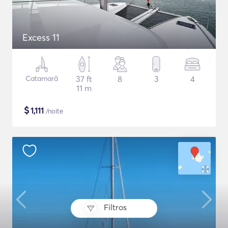
Excess 11
Catamarã
37 ft
8
3
4
11 m
$
1,111
/noite
Filtros