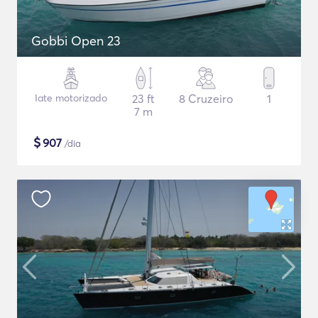
Gobbi Open 23
Iate motorizado
23 ft
8 Cruzeiro
1
7 m
$
907
/dia