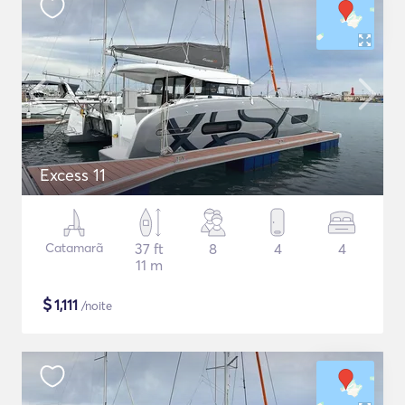
Excess 11
Catamarã
37 ft
8
4
4
11 m
$
1,111
/noite