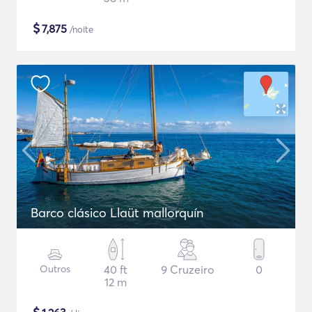
$
7,875
/noite
Barco clásico Llaüt mallorquín
Outros
40 ft
9 Cruzeiro
0
12 m