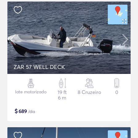
ZAR 57 WELL DECK
Iate motorizado
19 ft
8 Cruzeiro
0
6 m
$
689
/dia