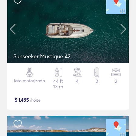
Sunseeker Mustique 42
Iate motorizado
44 ft
4
2
2
13 m
$
1,435
/noite