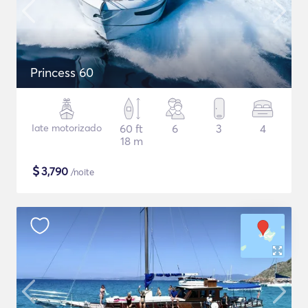
Princess 60
Iate motorizado
60 ft
6
3
4
18 m
$
3,790
/noite