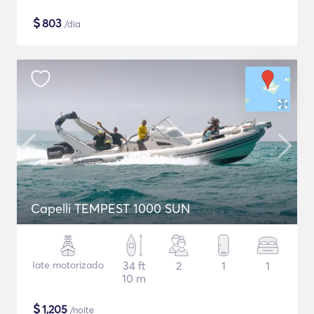
$
803
/dia
Capelli TEMPEST 1000 SUN
Iate motorizado
34 ft
2
1
1
10 m
$
1,205
/noite