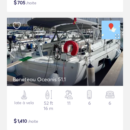
$
705
/noite
Beneteau Oceanis 51.1
Iate à vela
52 ft
11
6
6
16 m
$
1,410
/noite