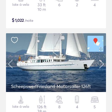
Iate à vela
33 ft
6
2
4
10 m
$
1,022
/noite
ScheepswerfFriesland Motorsailer 126ft
Iate à vela
126 ft
8
4
5
38 m