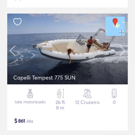
Capelli Tempest 775 SUN
Iate motorizado
26 ft
12 Cruzeiro
0
8 m
$
861
/dia