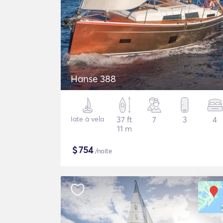
Hanse 388
Iate à vela
37 ft
7
3
4
11 m
$
754
/noite