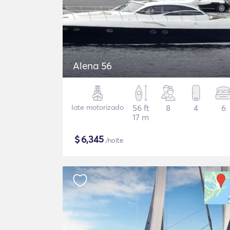
Alena 56
Iate motorizado
56 ft
8
4
6
17 m
$
6,345
/noite