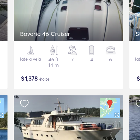
Bavaria 46 Cruiser
S
Iate à vela
46 ft
7
4
6
Ia
14 m
$
1,378
/noite