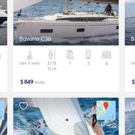
Bavaria C38
B
Iate à vela
37 ft
7
3
4
Ia
11 m
$
849
/noite