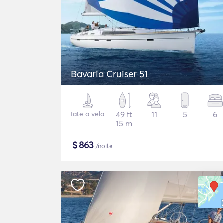
Bavaria Cruiser 51
Iate à vela
49 ft
11
5
6
15 m
$
863
/noite