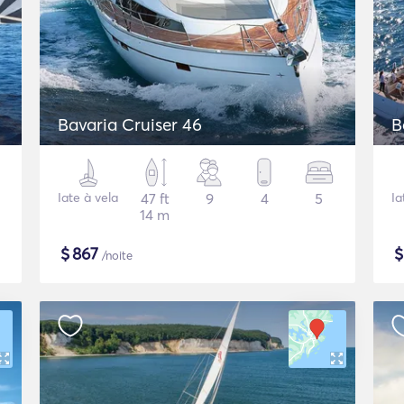
Bavaria Cruiser 46
B
Iate à vela
47 ft
9
4
5
Ia
14 m
$
867
/noite