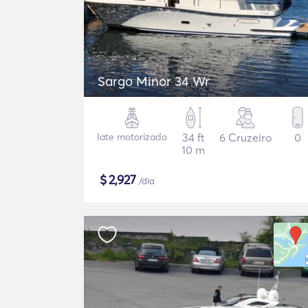
Sargo Minor 34 Wr
Iate motorizado
34 ft
6 Cruzeiro
0
10 m
$
2,927
/dia