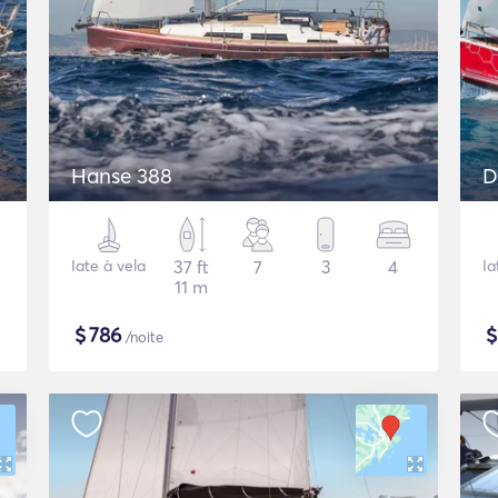
Hanse 388
D
Iate à vela
37 ft
7
3
4
Ia
11 m
$
786
/noite