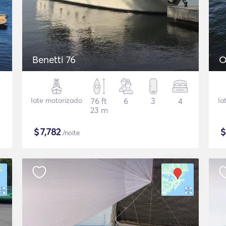
Benetti 76
O
Iate motorizado
76 ft
6
3
4
Ia
23 m
$
7,782
/noite