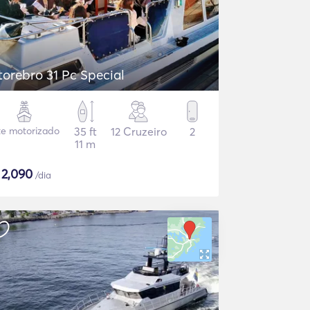
torebro 31 Pc Special
te motorizado
35 ft
12 Cruzeiro
2
11 m
$
2,090
/dia