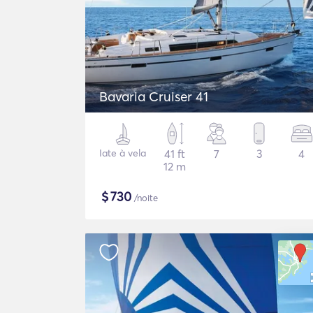
Bavaria Cruiser 41
Iate à vela
41 ft
7
3
4
12 m
$
730
/noite