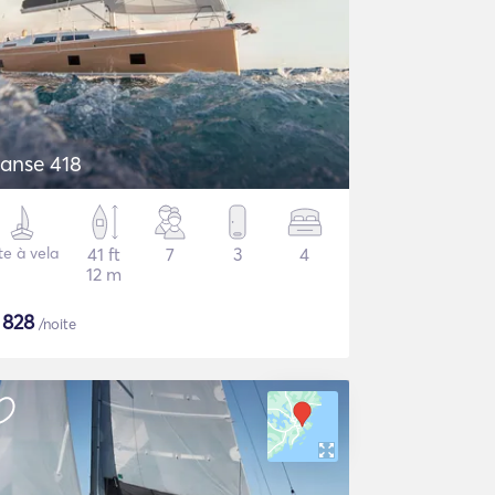
anse 418
te à vela
41 ft
7
3
4
12 m
$
828
/noite