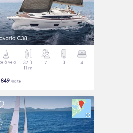
avaria C38
te à vela
37 ft
7
3
4
11 m
$
849
/noite