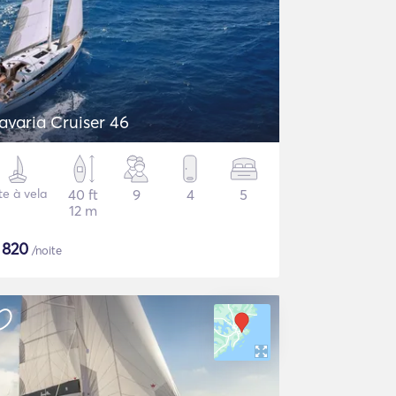
avaria Cruiser 46
te à vela
40 ft
9
4
5
12 m
$
820
/noite