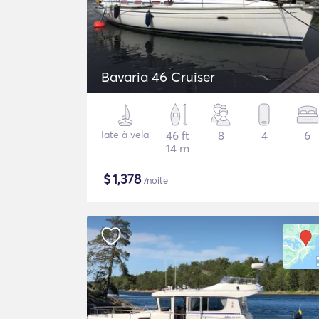
Bavaria 46 Cruiser
Iate à vela
46 ft
8
4
6
14 m
$
1,378
/noite