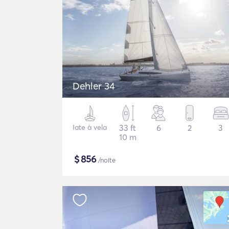
Dehler 34
Iate à vela
33 ft
6
2
3
10 m
$
856
/noite