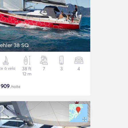
ehler 38 SQ
te à vela
38 ft
7
3
4
12 m
$
909
/noite