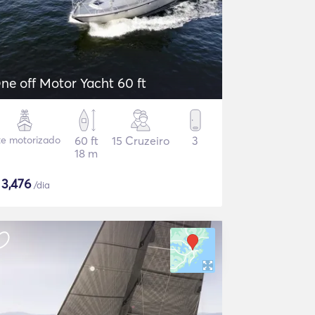
ne off Motor Yacht 60 ft
te motorizado
60 ft
15 Cruzeiro
3
18 m
$
3,476
/dia