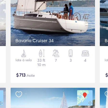
Bavaria Cruiser 34
B
Iate à vela
33 ft
7
3
4
Ia
10 m
$
713
/noite