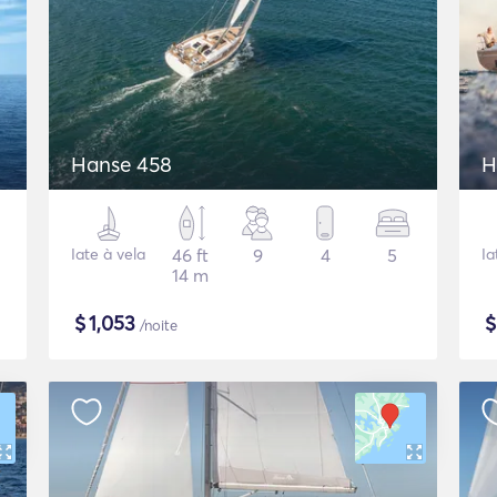
Hanse 458
H
Iate à vela
46 ft
9
4
5
Ia
14 m
$
1,053
/noite