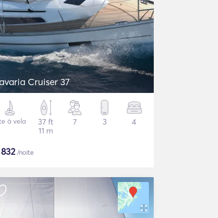
avaria Cruiser 37
te à vela
37 ft
7
3
4
11 m
$
832
/noite