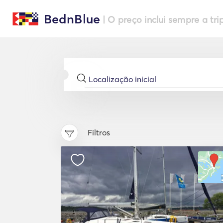
BednBlue
| O preço inclui sempre a tri
Filtros