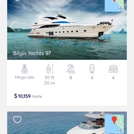
Bilgin Yachts 97
Mega Iate
97 ft
8
4
4
30 m
$
10,159
/noite