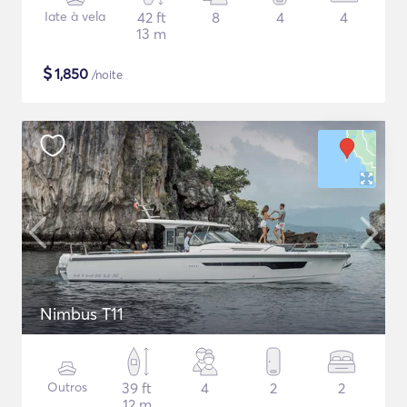
Iate à vela
42 ft
8
4
4
13 m
$
1,850
/noite
Nimbus T11
Outros
39 ft
4
2
2
12 m