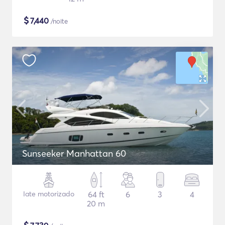
$
7,440
/noite
Sunseeker Manhattan 60
Iate motorizado
64 ft
6
3
4
20 m