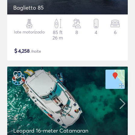
Baglietto 85
Iate motorizado
85 ft
8
4
6
26 m
$
4,258
/noite
Leopard 16-meter Catamaran