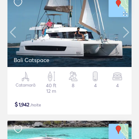
Bali Catspace
Catamarã
40 ft
8
4
4
12 m
$
1,942
/noite