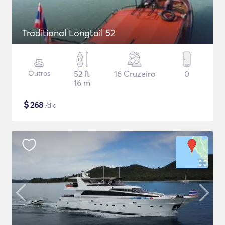
Traditional Longtail 52
Outros
52 ft
16 Cruzeiro
0
16 m
$
268
/dia