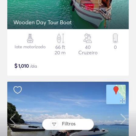
Wooden Day Tour Boat
Iate motorizado
66 ft
40
0
20 m
Cruzeiro
$
1,010
/dia
Filtros