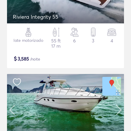
Riviera Integrity 55
Iate motorizado
55 ft
6
3
4
17 m
$
3,585
/noite