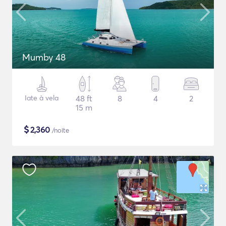
Mumby 48
Iate à vela
48 ft
8
4
2
15 m
$
2,360
/noite