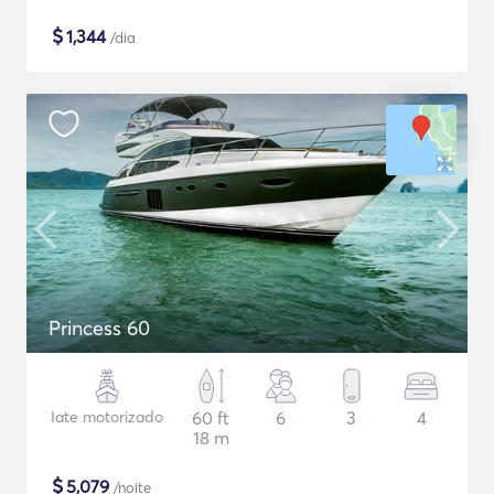
$
1,344
/dia
Princess 60
Iate motorizado
60 ft
6
3
4
18 m
$
5,079
/noite