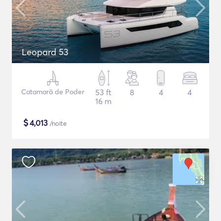
Leopard 53
Catamarã de Poder
53 ft
8
4
4
16 m
$
4,013
/noite