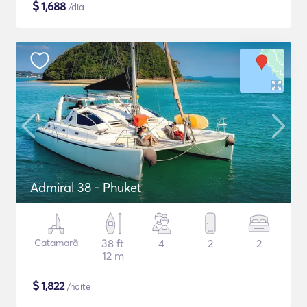
$
1,688
/dia
Admiral 38 - Phuket
Catamarã
38 ft
4
2
2
12 m
$
1,822
/noite