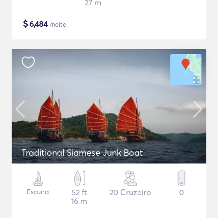
27 m
$
6,484
/noite
Traditional Siamese Junk Boat
Escuna
52 ft
20 Cruzeiro
0
16 m