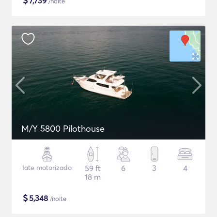
$
7,739
/noite
M/Y 5800 Pilothouse
Iate motorizado
59 ft
6
3
4
18 m
$
5,348
/noite