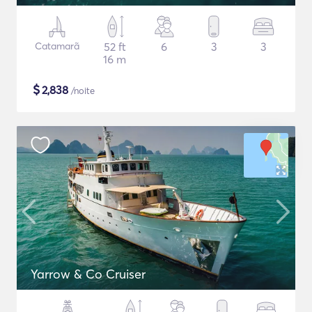
Catamarã
52 ft
6
3
3
16 m
$
2,838
/noite
Yarrow & Co Cruiser