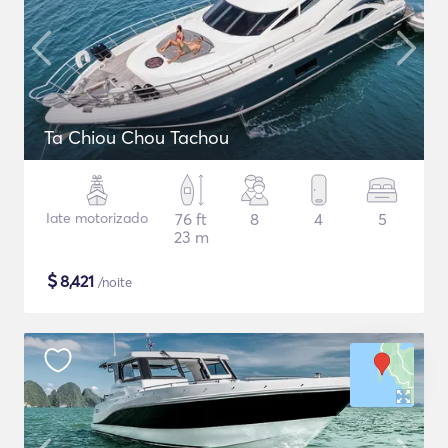
Ta Chiou Chou Tachou
Iate motorizado
76 ft
8
4
5
23 m
$
8,421
/noite