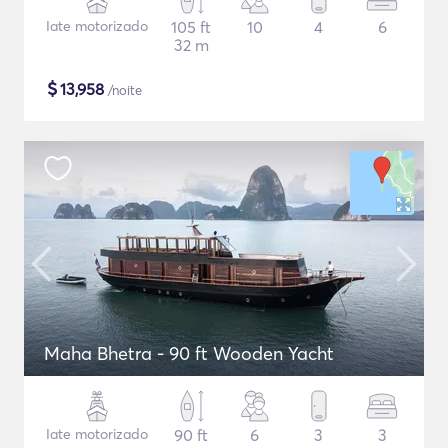
Iate motorizado
105 ft
10
4
6
32 m
$
13,958
/noite
Maha Bhetra - 90 ft Wooden Yacht
Iate motorizado
90 ft
6
3
3