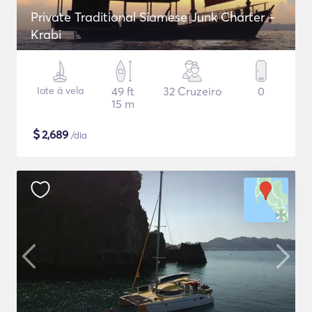
Private Traditional Siamese Junk Charter –
Krabi
Iate à vela
49 ft
32 Cruzeiro
0
15 m
$
2,689
/dia