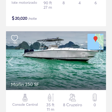
Iate motorizado
90 ft
8
4
6
27 m
$
20,020
/noite
Marlin 350 SF
Console Central
35 ft
8 Cruzeiro
0
11 m