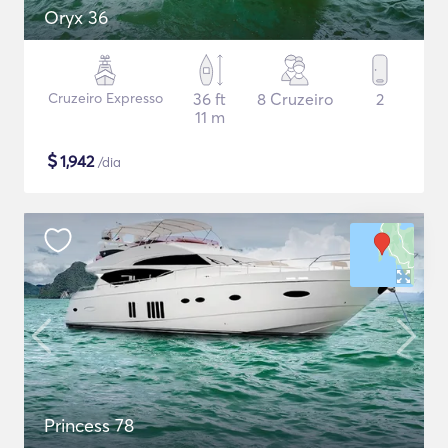
Oryx 36
Cruzeiro Expresso
36 ft
8 Cruzeiro
2
11 m
$
1,942
/dia
Princess 78