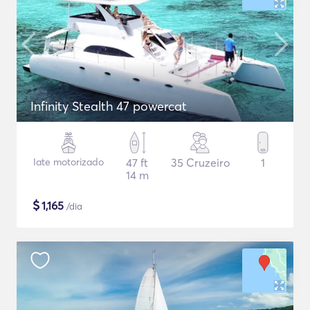
Infinity Stealth 47 powercat
Iate motorizado
47 ft
35 Cruzeiro
1
14 m
$
1,165
/dia