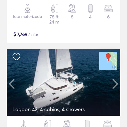
Iate motorizado
78 ft
8
4
6
24 m
$
7,769
/noite
Lagoon 42, 4 cabins, 4 showers