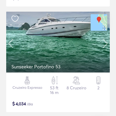
Sunseeker Portofino 53
Cruzeiro Expresso
53 ft
8 Cruzeiro
2
16 m
$
4,034
/dia