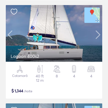
Lagoon 400s2
Catamarã
40 ft
8
4
4
12 m
$
1,344
/noite