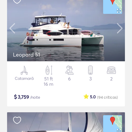
Leopard 51
Catamarã
51 ft
6
3
2
16 m
$
3,759
5.0
/noite
(94
críticas
)