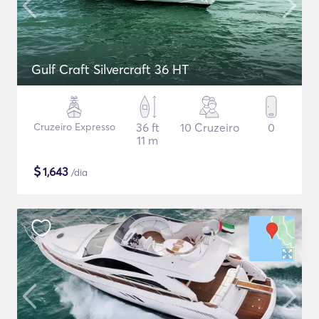
Gulf Craft Silvercraft 36 HT
Cruzeiro Expresso
36 ft
10 Cruzeiro
0
11 m
$
1,643
/dia