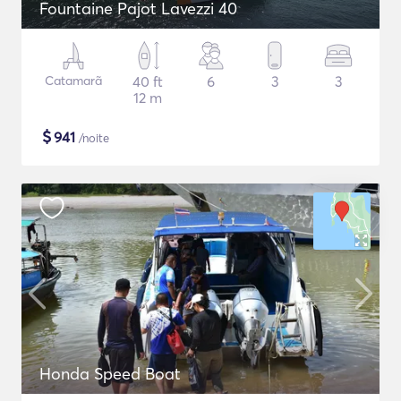
Fountaine Pajot Lavezzi 40
Catamarã
40 ft
6
3
3
12 m
$
941
/noite
Honda Speed Boat