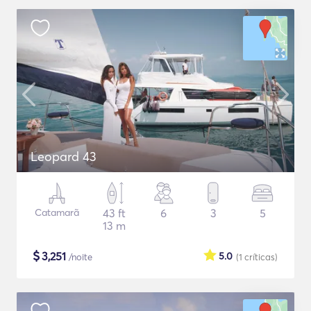
Leopard 43
Catamarã
43 ft
6
3
5
13 m
$
3,251
5.0
/noite
(1
críticas
)