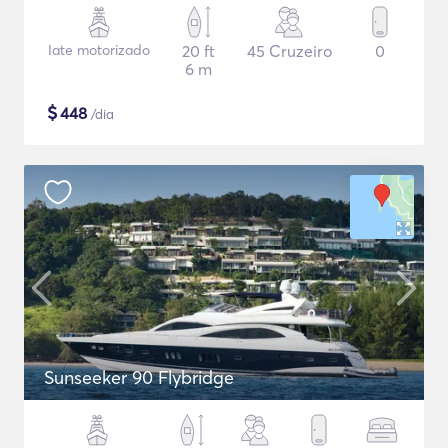
Iate motorizado
20 ft
45 Cruzeiro
0
6 m
$
448
/dia
Sunseeker 90 Flybridge