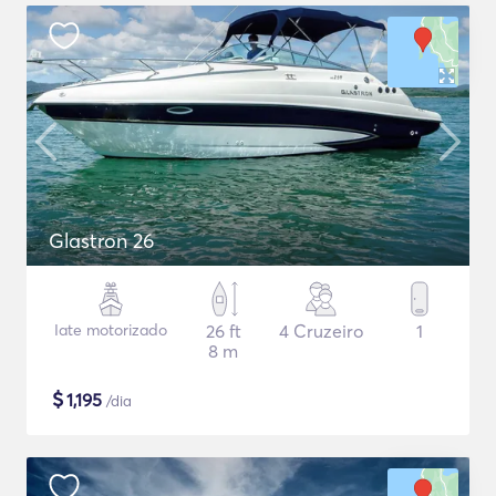
Glastron 26
Iate motorizado
26 ft
4 Cruzeiro
1
8 m
$
1,195
/dia