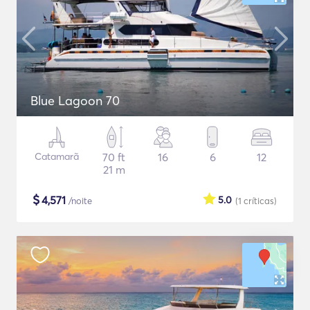
Blue Lagoon 70
Catamarã
70 ft
16
6
12
21 m
$
4,571
5.0
/noite
(1
críticas
)