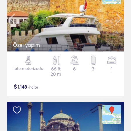
Özel yapım
Iate motorizado
66 ft
6
3
1
20 m
$
1,148
/noite