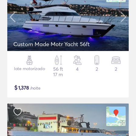
Custom Made Motr Yacht 56ft
Iate motorizado
56 ft
4
2
2
17 m
$
1,378
/noite