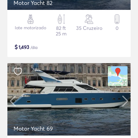
Motor Yacht 82
Iate motorizado
82 ft
35 Cruzeiro
0
25 m
$
1,493
/dia
Motor Yacht 69