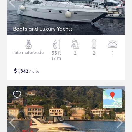
Boats and Luxury Yachts
Iate motorizado
55 ft
2
2
1
17 m
$
1,342
/noite