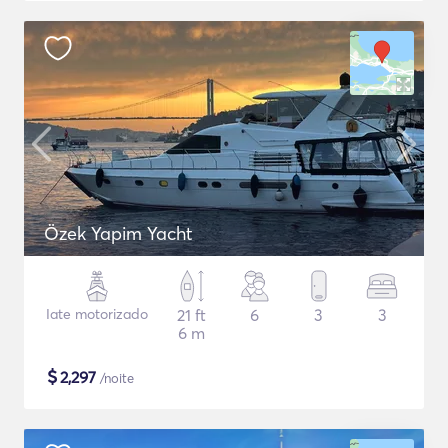
Özek Yapim Yacht
Iate motorizado
21 ft
6
3
3
6 m
$
2,297
/noite