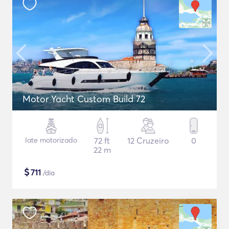
Motor Yacht Custom Build 72
Iate motorizado
72 ft
12 Cruzeiro
0
22 m
$
711
/dia