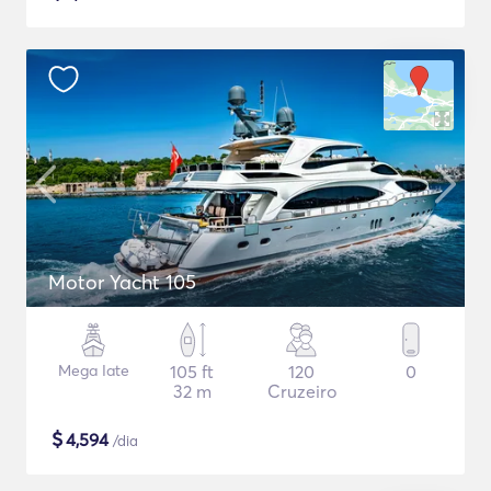
Motor Yacht 105
Mega Iate
105 ft
120
0
32 m
Cruzeiro
$
4,594
/dia