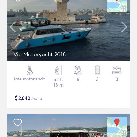
Vip Motoryacht 2018
Iate motorizado
52 ft
6
3
3
16 m
$
2,840
/noite