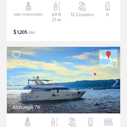
Iate motorizado
69 ft
12 Cruzeiro
0
21 m
$
1,205
/dia
Alalunga 76