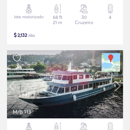
Iate motorizado
68 ft
30
4
21 m
Cruzeiro
$
2,132
/dia
M/B 113