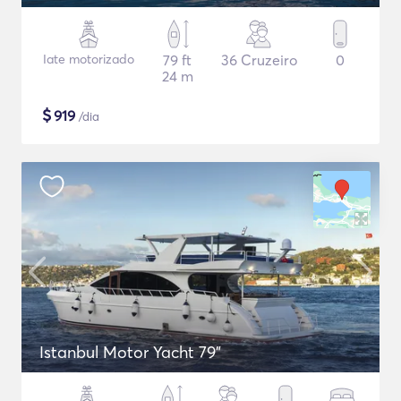
Iate motorizado
79 ft
36 Cruzeiro
0
24 m
$
919
/dia
Istanbul Motor Yacht 79"