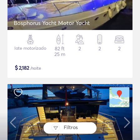
Bosphorus Yacht Motor Yacht
Iate motorizado
82 ft
2
2
2
25 m
$
2,182
/noite
Filtros