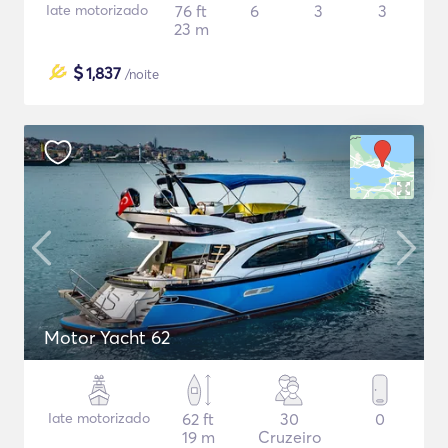
Iate motorizado
76 ft
6
3
3
23 m
$
1,837
/noite
Motor Yacht 62
Iate motorizado
62 ft
30
0
19 m
Cruzeiro