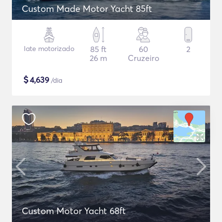
Custom Made Motor Yacht 85ft
Iate motorizado
85 ft
60
2
26 m
Cruzeiro
$
4,639
/dia
Custom Motor Yacht 68ft