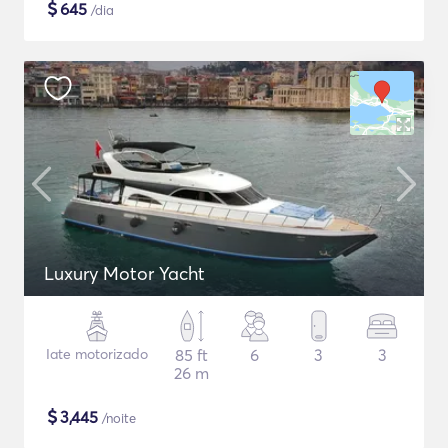
$
645
/dia
Luxury Motor Yacht
Iate motorizado
85 ft
6
3
3
26 m
$
3,445
/noite