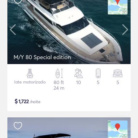
M/Y 80 Special edition
Iate motorizado
80 ft
10
5
5
24 m
$
1,722
/noite