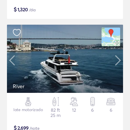
$
1,320
/dia
River
Iate motorizado
82 ft
12
6
6
25 m
$
2,699
/noite