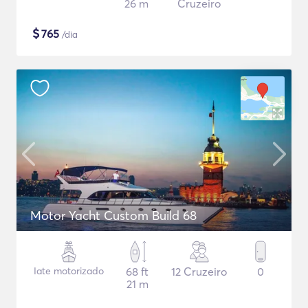
26 m
Cruzeiro
$
765
/dia
Motor Yacht Custom Build 68
Iate motorizado
68 ft
12 Cruzeiro
0
21 m