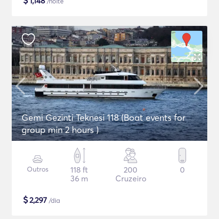
$
1,148
/noite
Gemi Gezinti Teknesi 118 (Boat events for
group min 2 hours )
Outros
118 ft
200
0
36 m
Cruzeiro
$
2,297
/dia