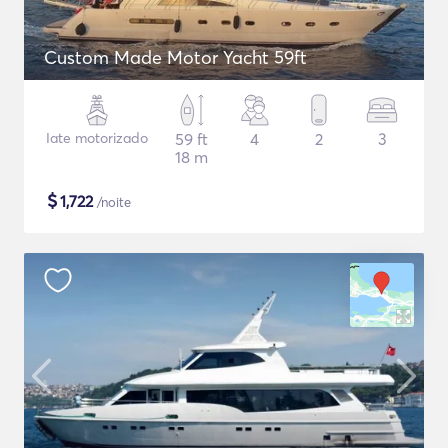
Custom Made Motor Yacht 59ft
Iate motorizado
59 ft
4
2
3
18 m
$
1,722
/noite