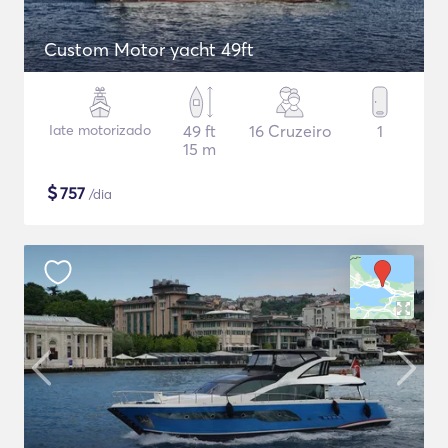
Custom Motor yacht 49ft
Iate motorizado
49 ft
16 Cruzeiro
1
15 m
$
757
/dia