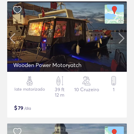
Wooden Power Motoryatch
Iate motorizado
39 ft
10 Cruzeiro
1
12 m
$
79
/dia