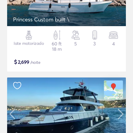
Princess Custom built \
Iate motorizado
60 ft
5
3
4
18 m
$
2,699
/noite