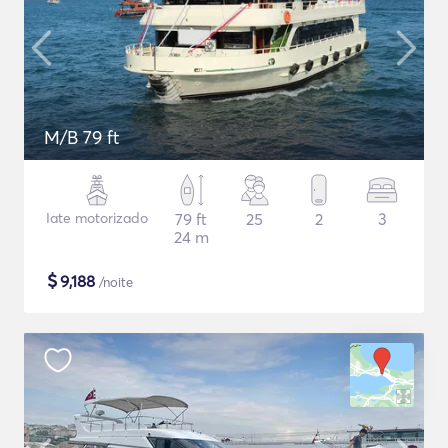
M/B 79 ft
Iate motorizado
79 ft
25
2
3
24 m
$
9,188
/noite