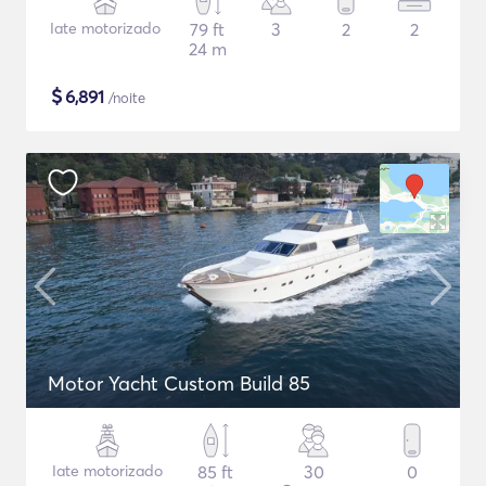
Iate motorizado
79 ft
3
2
2
24 m
$
6,891
/noite
Motor Yacht Custom Build 85
Iate motorizado
85 ft
30
0