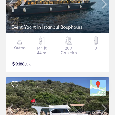
Event Yacht in İstanbul Bosphours
Outros
144 ft
200
0
44 m
Cruzeiro
$
9,188
/dia