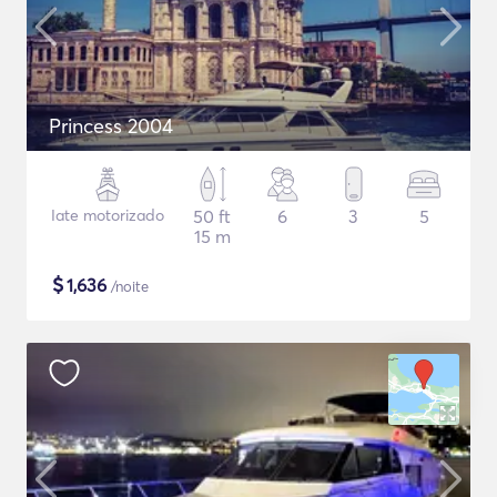
Princess 2004
Iate motorizado
50 ft
6
3
5
15 m
$
1,636
/noite