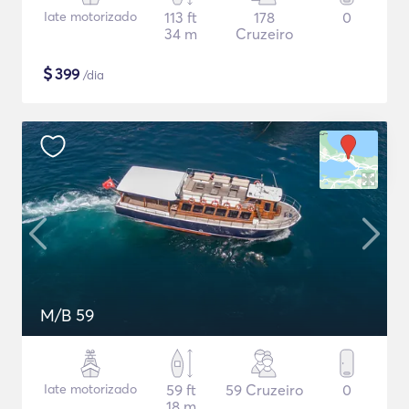
Iate motorizado
113 ft
178
0
34 m
Cruzeiro
$
399
/dia
M/B 59
Iate motorizado
59 ft
59 Cruzeiro
0
18 m