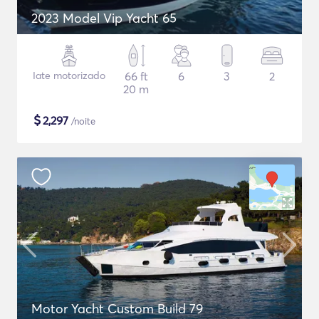
2023 Model Vip Yacht 65
Iate motorizado
66 ft
6
3
2
20 m
$
2,297
/noite
Motor Yacht Custom Build 79