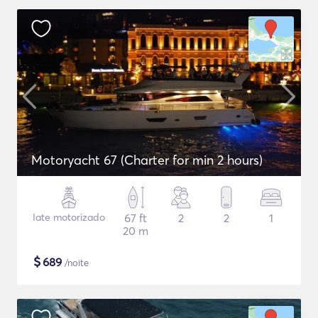
Motoryacht 67 (Charter for min 2 hours)
Iate motorizado
67 ft
2
2
1
20 m
$
689
/noite