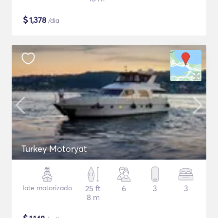
$
1,378
/dia
Turkey Motoryat
Iate motorizado
25 ft
6
3
3
8 m