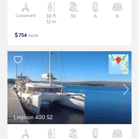
Catamarã
38 ft
10
6
6
12 m
$
754
/noite
Lagoon 400 S2