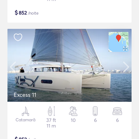
$
852
/noite
Excess 11
Catamarã
37 ft
10
6
6
11 m