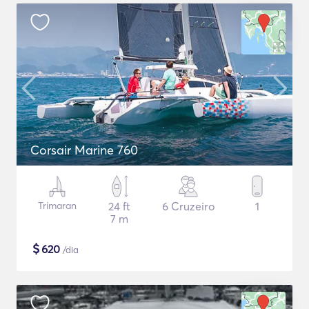
Corsair Marine 760
Trimaran
24 ft
6 Cruzeiro
1
7 m
$
620
/dia