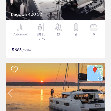
Lagoon 400 S2
Catamarã
39 ft
12
6
9
12 m
$
983
/noite