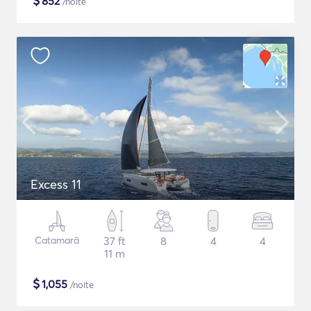
$
852
/noite
Excess 11
Catamarã
37 ft
8
4
4
11 m
$
1,055
/noite