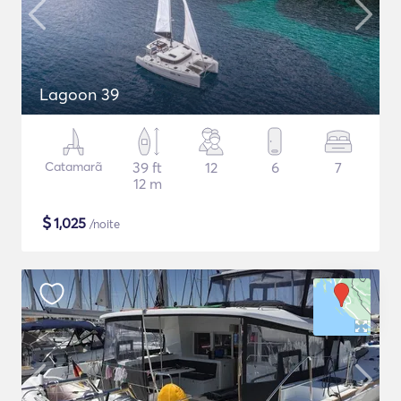
Lagoon 39
Catamarã
39 ft
12
6
7
12 m
$
1,025
/noite