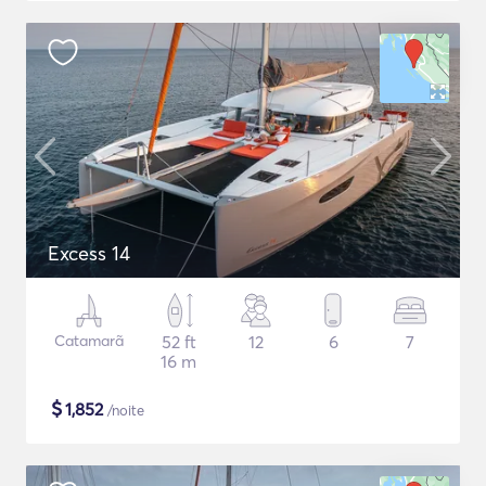
Excess 14
Catamarã
52 ft
12
6
7
16 m
$
1,852
/noite