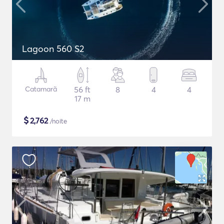
Lagoon 560 S2
Catamarã
56 ft
8
4
4
17 m
$
2,762
/noite