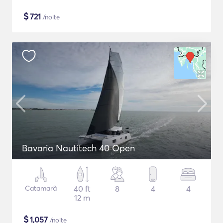
$
721
/noite
Bavaria Nautitech 40 Open
Catamarã
40 ft
8
4
4
12 m
$
1,057
/noite