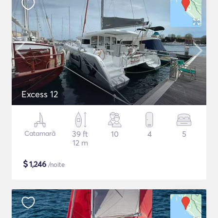
Excess 12
Catamarã
39 ft
10
4
5
12 m
$
1,246
/noite