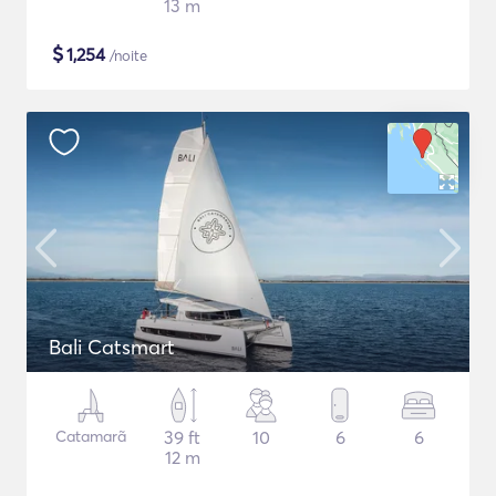
13 m
$
1,254
/noite
Bali Catsmart
Catamarã
39 ft
10
6
6
12 m