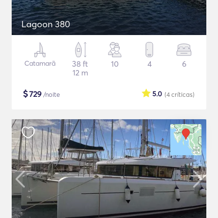
Lagoon 380
Catamarã
38 ft
10
4
6
12 m
$
729
5.0
/noite
(4
críticas
)