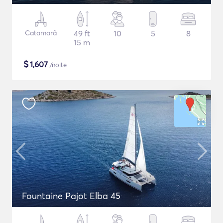
Catamarã
49 ft
10
5
8
15 m
$
1,607
/noite
Fountaine Pajot Elba 45