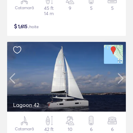
Catamarã
45 ft
9
5
5
14 m
$
1,615
/noite
Lagoon 42
Catamarã
42 ft
10
6
6