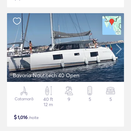
Bavaria Nautitech 40 Open
Catamarã
40 ft
9
5
5
12 m
$
1,016
/noite