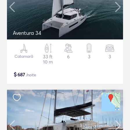
Aventura 34
Catamarã
33 ft
6
3
3
10 m
$
687
/noite