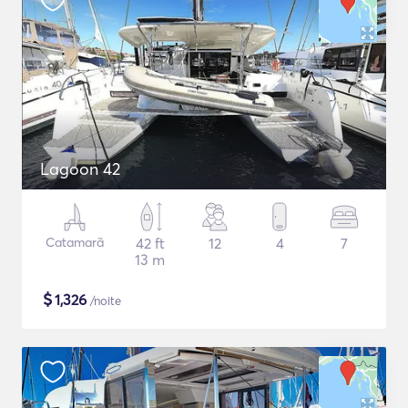
Lagoon 42
Catamarã
42 ft
12
4
7
13 m
$
1,326
/noite