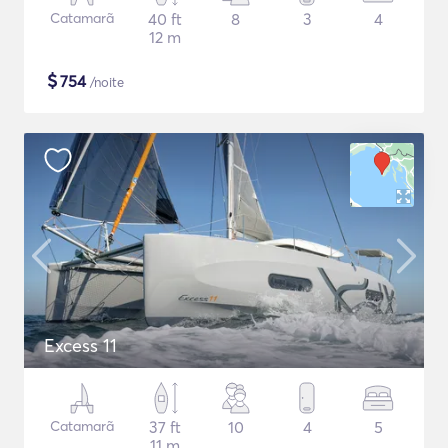
Catamarã
40 ft
8
3
4
12 m
$
754
/noite
Excess 11
Catamarã
37 ft
10
4
5
11 m