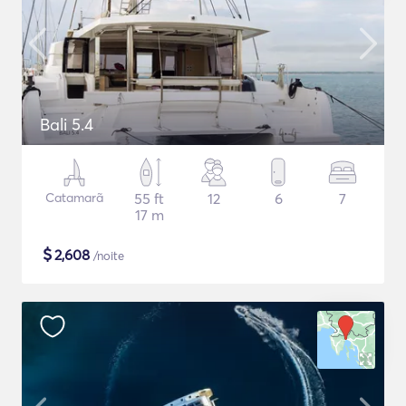
Bali 5.4
Catamarã
55 ft
12
6
7
17 m
$
2,608
/noite