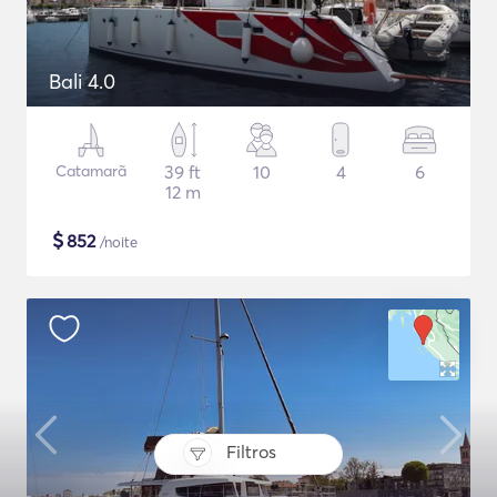
Bali 4.0
Catamarã
39 ft
10
4
6
12 m
$
852
/noite
Filtros