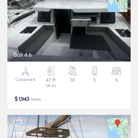
Bali 4.6
Catamarã
47 ft
10
5
6
14 m
$
1,943
/noite