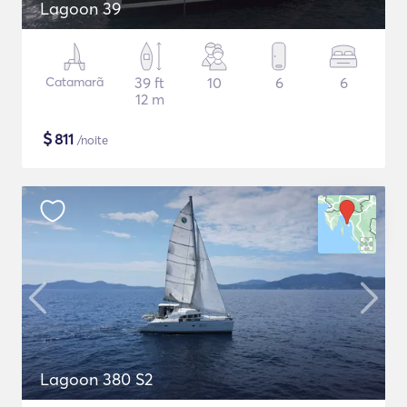
Lagoon 39
Catamarã
39 ft
10
6
6
12 m
$
811
/noite
Lagoon 380 S2