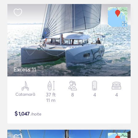
Excess 11
Catamarã
37 ft
8
4
4
11 m
$
1,047
/noite