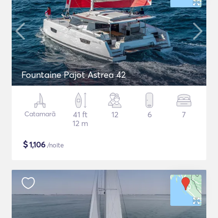
Fountaine Pajot Astrea 42
Catamarã
41 ft
12
6
7
12 m
$
1,106
/noite