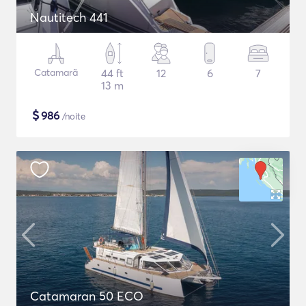
Nautitech 441
Catamarã
44 ft
12
6
7
13 m
$
986
/noite
Catamaran 50 ECO