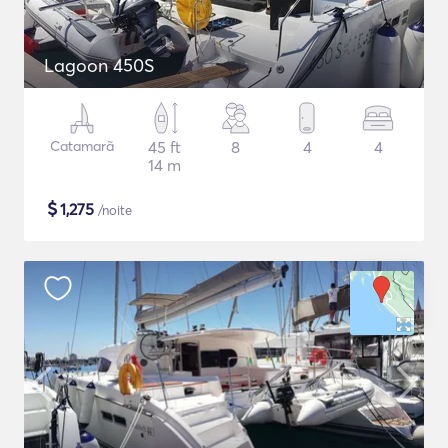
Lagoon 450S
Catamarã
45 ft
8
4
4
14 m
$
1,275
/noite