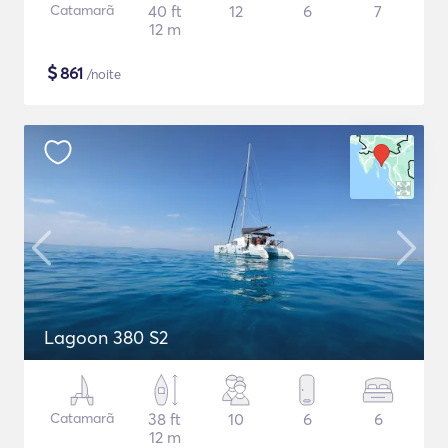
Catamarã
40 ft
12
6
7
12 m
$
861
/noite
Lagoon 380 S2
Catamarã
38 ft
10
6
6
12 m