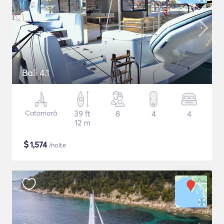
Bali 4.1
Catamarã
39 ft
8
4
4
12 m
$
1,574
/noite