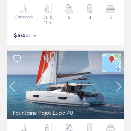
Catamarã
35 ft
6
4
3
11 m
$
574
/noite
Fountaine Pajot Lucia 40