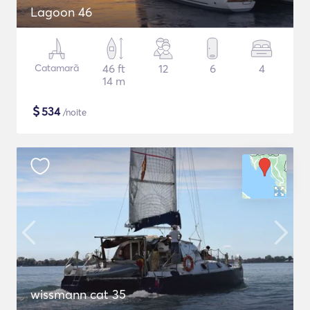
Lagoon 46
Catamarã
46 ft
12
6
4
14 m
$
534
/noite
wissmann cat 35