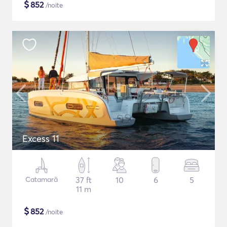
$
852
/noite
Excess 11
Catamarã
37 ft
10
6
5
11 m
$
852
/noite