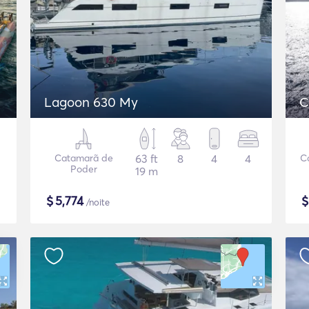
Lagoon 630 My
C
Catamarã de
63 ft
8
4
4
C
Poder
19 m
$
5,774
/noite