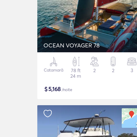
OCEAN VOYAGER 78
Catamarã
78 ft
2
2
3
24 m
$
5,168
/noite