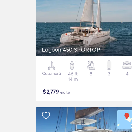
Lagoon 450 SPORTOP
Catamarã
46 ft
8
3
4
14 m
$
2,779
/noite