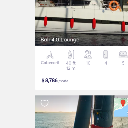
Bali 4.0 Lounge
Catamarã
40 ft
10
4
5
12 m
$
8,786
/noite