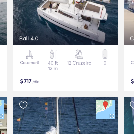
Bali 4.0
C
Catamarã
40 ft
12 Cruzeiro
0
C
12 m
$
717
/dia