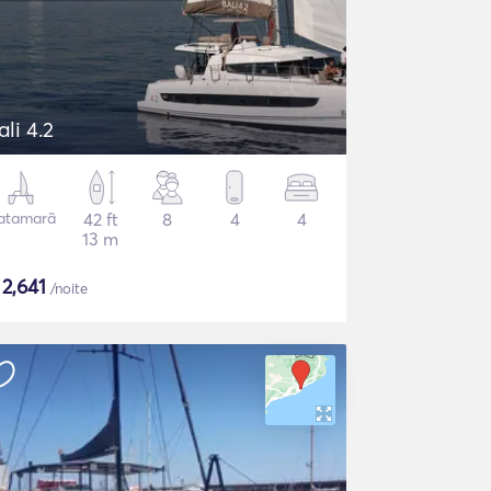
ali 4.2
atamarã
42 ft
8
4
4
13 m
$
2,641
/noite