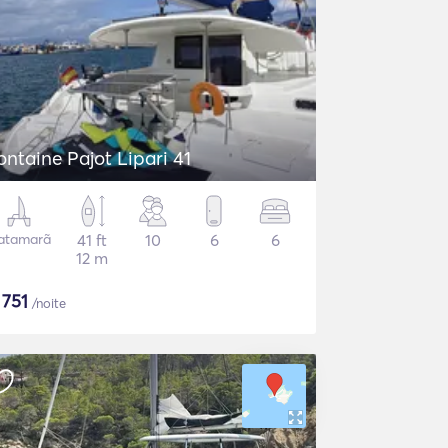
ontaine Pajot Lipari 41
atamarã
41 ft
10
6
6
12 m
$
751
/noite