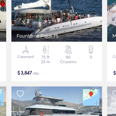
Fountaine Pajot 75
M
Catamarã
75 ft
80
0
C
23 m
Cruzeiro
$
3,847
/dia