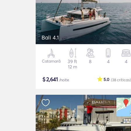
Bali 4.1
Catamarã
39 ft
8
4
4
12 m
$
2,641
5.0
/noite
(38
críticas
)