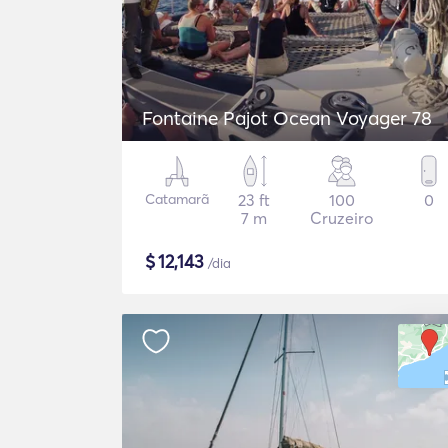
Fontaine Pajot Ocean Voyager 78
Catamarã
23 ft
100
0
7 m
Cruzeiro
$
12,143
/dia