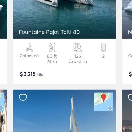
Fountaine Pajot Taiti 80
N
Catamarã
80 ft
126
2
C
24 m
Cruzeiro
$
3,215
/dia