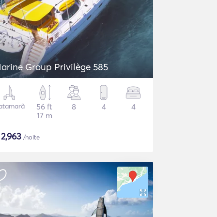
arine Group Privilège 585
atamarã
56 ft
8
4
4
17 m
$
2,963
/noite