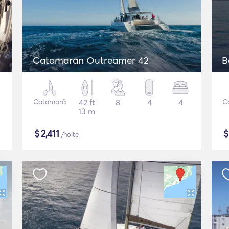
Catamaran Outreamer 42
B
Catamarã
42 ft
8
4
4
C
13 m
$
2,411
/noite