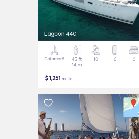
Lagoon 440
Catamarã
45 ft
10
6
6
14 m
$
1,251
/noite