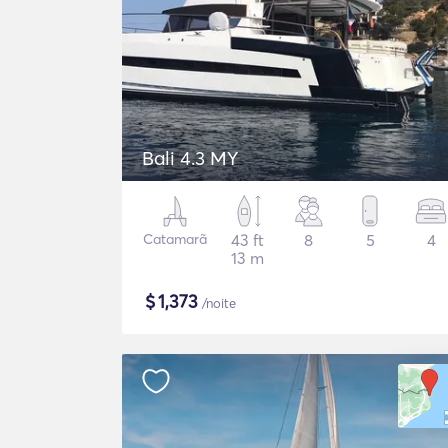
Bali 4.3 MY
Catamarã
43 ft
8
5
4
13 m
$
1,373
/noite