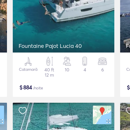
Fountaine Pajot Lucia 40
F
Catamarã
40 ft
10
4
6
C
12 m
$
884
/noite