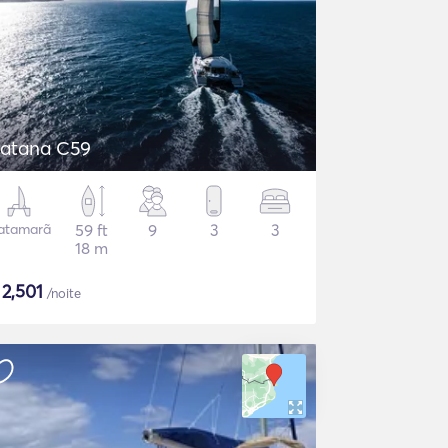
atana C59
atamarã
59 ft
9
3
3
18 m
$
2,501
/noite