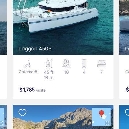
Laggon 450S
L
Catamarã
45 ft
10
4
7
C
14 m
$
1,785
/noite