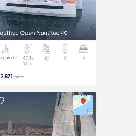
autitec Open Nautitec 40
atamarã
40 ft
8
4
4
12 m
$
2,871
/noite