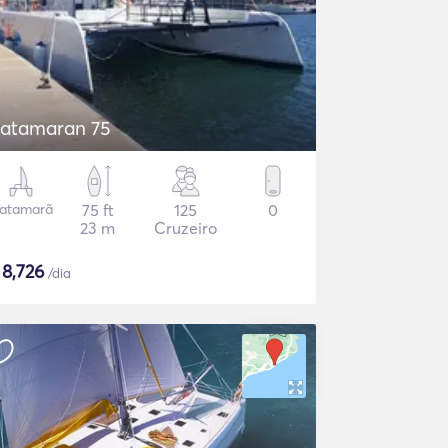
atamaran 75
atamarã
75 ft
125
0
23 m
Cruzeiro
$
8,726
/dia