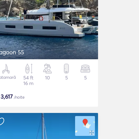
agoon 55
atamarã
54 ft
10
5
5
16 m
$
3,617
/noite