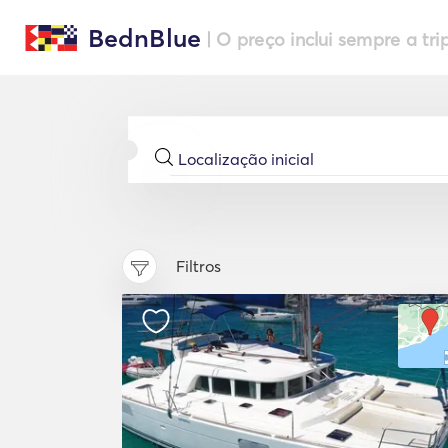
BednBlue
| O preço inclui sempre a tri
Filtros