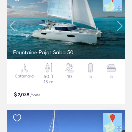
Fountaine Pajot Saba 50
Catamarã
50 ft
10
5
5
15 m
$
2,038
/noite