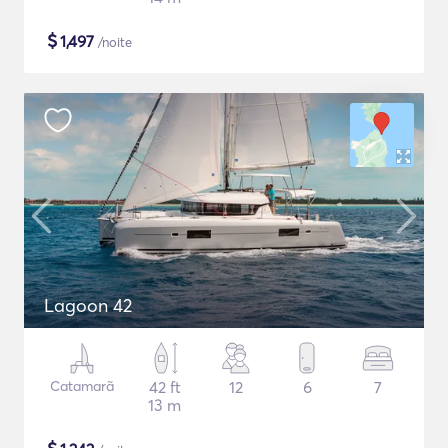
$
1,497
/noite
Lagoon 42
Catamarã
42 ft
12
6
7
13 m