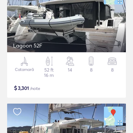
Lagoon 52F
Catamarã
52 ft
14
8
8
16 m
$
3,301
/noite