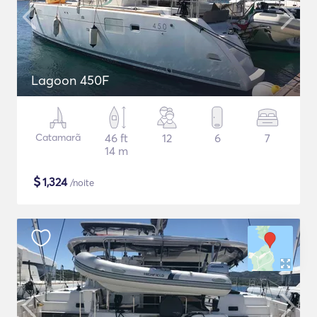
Lagoon 450F
Catamarã
46 ft
12
6
7
14 m
$
1,324
/noite