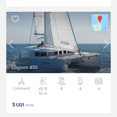
Lagoon 450
Catamarã
45 ft
8
4
4
14 m
$
1,521
/noite