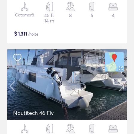
Catamarã
45 ft
8
5
4
14 m
$
1,311
/noite
Nautitech 46 Fly