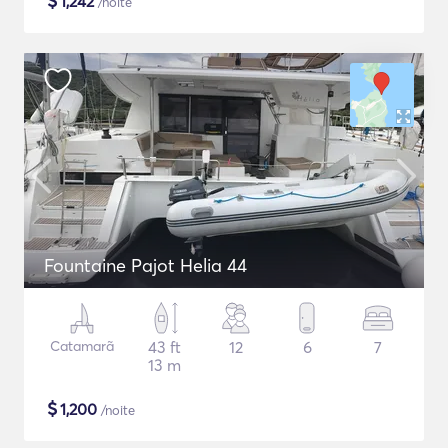
$
1,242
/noite
Fountaine Pajot Helia 44
Catamarã
43 ft
12
6
7
13 m
$
1,200
/noite