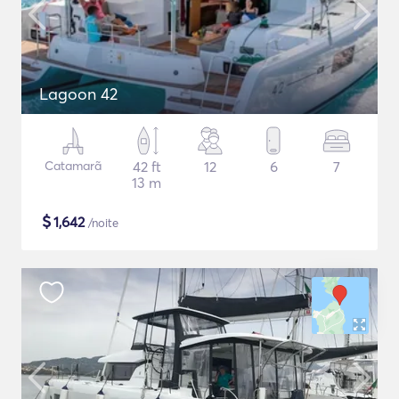
Lagoon 42
Catamarã
42 ft
12
6
7
13 m
$
1,642
/noite