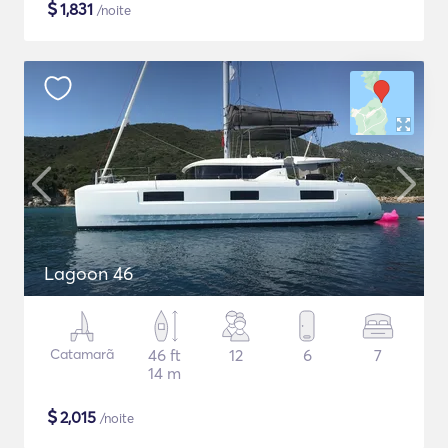
$
1,831
/noite
Lagoon 46
Catamarã
46 ft
12
6
7
14 m
$
2,015
/noite