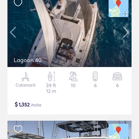
Lagoon 40
Catamarã
39 ft
10
6
6
12 m
$
1,352
/noite