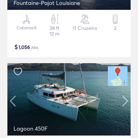
Fountaine-Pajot Louisiane
Catamarã
38 ft
11 Cruzeiro
2
12 m
$
1,056
/dia
Lagoon 450F