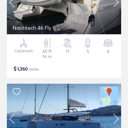
Nautitech 46 Fly
Catamarã
45 ft
11
5
6
14 m
$
1,360
/noite