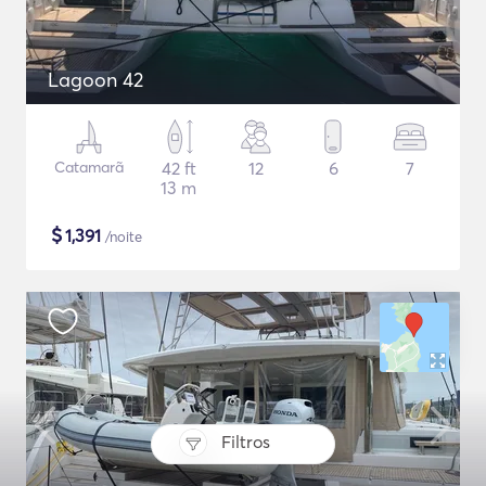
Lagoon 42
Catamarã
42 ft
12
6
7
13 m
$
1,391
/noite
Filtros