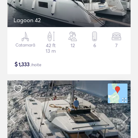
Lagoon 42
Catamarã
42 ft
12
6
7
13 m
$
1,333
/noite