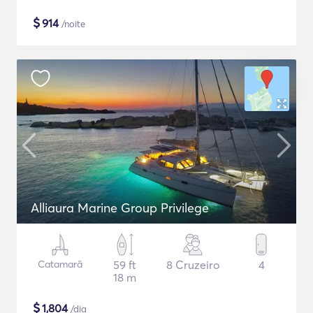
$
914
/noite
Alliaura Marine Group Privilege
Catamarã
59 ft
8 Cruzeiro
4
18 m
$
1,804
/dia