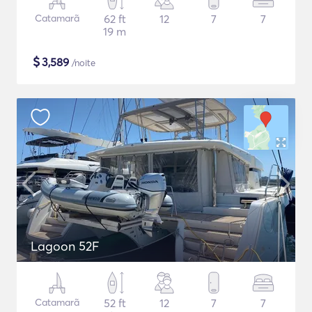
Catamarã
62 ft
12
7
7
19 m
$
3,589
/noite
Lagoon 52F
Catamarã
52 ft
12
7
7