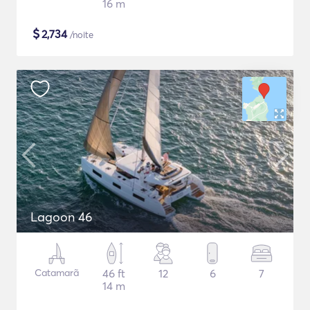
16 m
$
2,734
/noite
Lagoon 46
Catamarã
46 ft
12
6
7
14 m