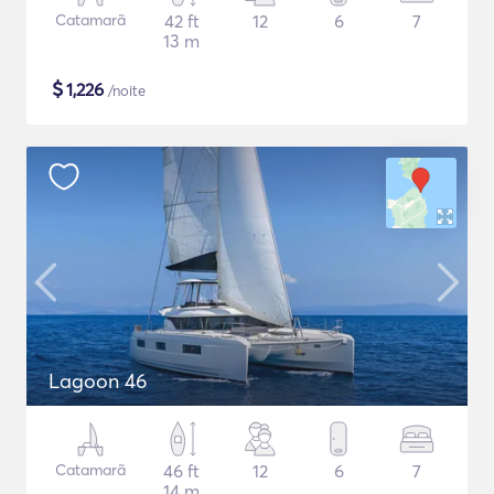
Catamarã
42 ft
12
6
7
13 m
$
1,226
/noite
Lagoon 46
Catamarã
46 ft
12
6
7
14 m