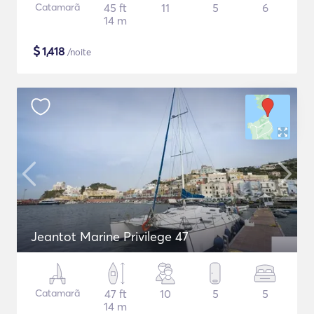
Catamarã
45 ft
11
5
6
14 m
$
1,418
/noite
Jeantot Marine Privilege 47
Catamarã
47 ft
10
5
5
14 m