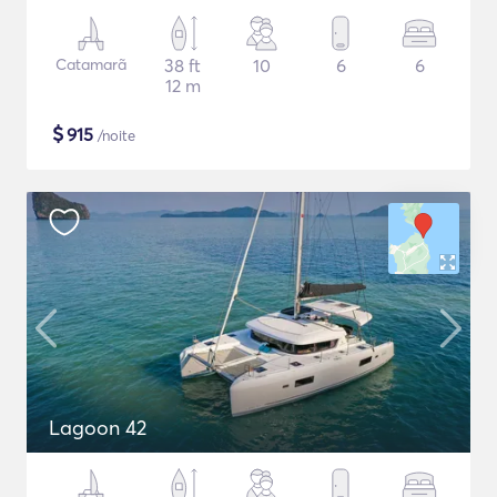
Catamarã
38 ft
10
6
6
12 m
$
915
/noite
Lagoon 42