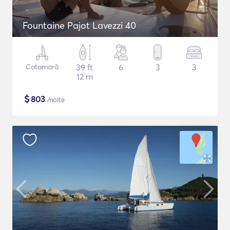
Fountaine Pajot Lavezzi 40
Catamarã
39 ft
6
3
3
12 m
$
803
/noite