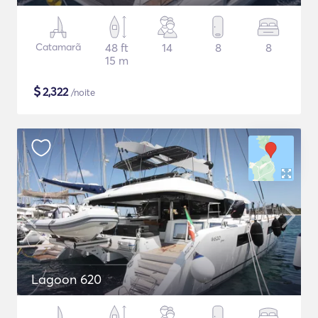
Catamarã
48 ft
14
8
8
15 m
$
2,322
/noite
Lagoon 620