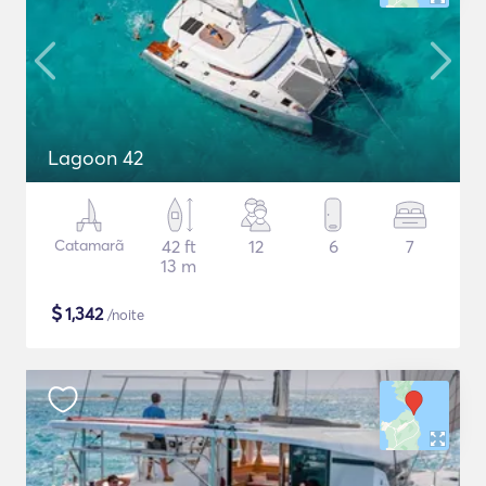
Lagoon 42
Catamarã
42 ft
12
6
7
13 m
$
1,342
/noite