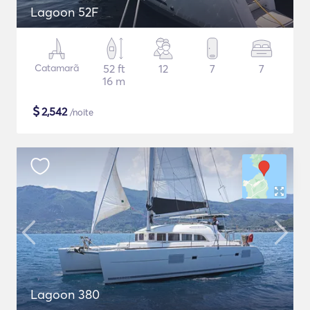
Lagoon 52F
Catamarã
52 ft
12
7
7
16 m
$
2,542
/noite
Lagoon 380