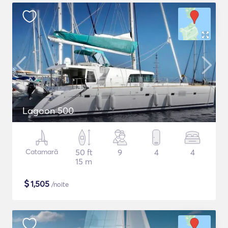
Lagoon 500
Catamarã
50 ft
9
4
4
15 m
$
1,505
/noite