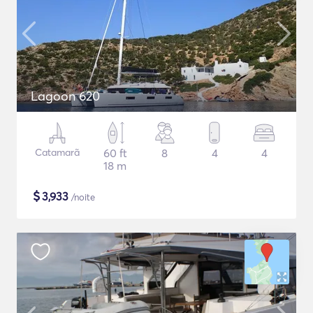
Lagoon 620
Catamarã
60 ft
8
4
4
18 m
$
3,933
/noite