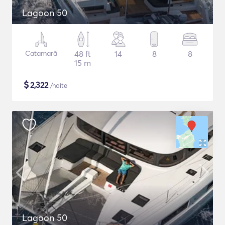
Lagoon 50
Catamarã
48 ft
14
8
8
15 m
$
2,322
/noite
Lagoon 50