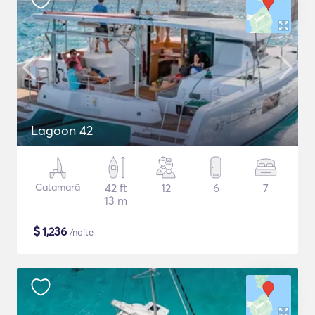
Lagoon 42
Catamarã
42 ft
12
6
7
13 m
$
1,236
/noite