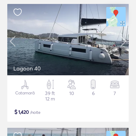
Lagoon 40
Catamarã
39 ft
10
6
7
12 m
$
1,420
/noite