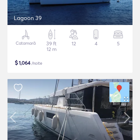
Lagoon 39
Catamarã
39 ft
12
4
5
12 m
$
1,064
/noite