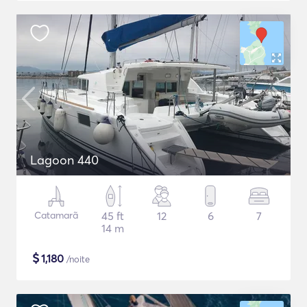
Lagoon 440
Catamarã
45 ft
12
6
7
14 m
$
1,180
/noite