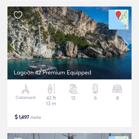
Lagoon 42 Premium Equipped
Catamarã
42 ft
12
6
8
13 m
$
1,497
/noite