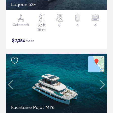
Lagoon 52F
Catamarã
52 ft
8
4
4
16 m
$
2,354
/noite
Fountaine Pajot MY6