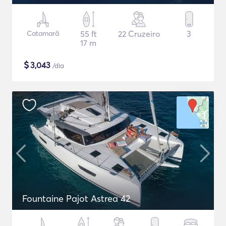
Catamarã
55 ft
22 Cruzeiro
3
17 m
$
3,043
/dia
Fountaine Pajot Astrea 42