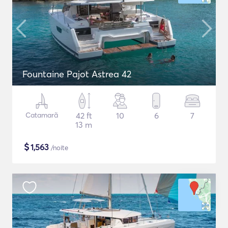
Fountaine Pajot Astrea 42
Catamarã
42 ft
10
6
7
13 m
$
1,563
/noite