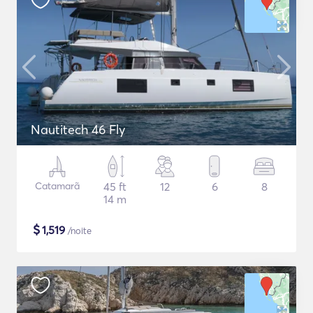
Nautitech 46 Fly
Catamarã
45 ft
12
6
8
14 m
$
1,519
/noite