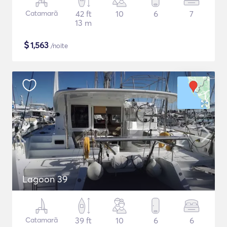
Catamarã
42 ft
10
6
7
13 m
$
1,563
/noite
Lagoon 39
Catamarã
39 ft
10
6
6