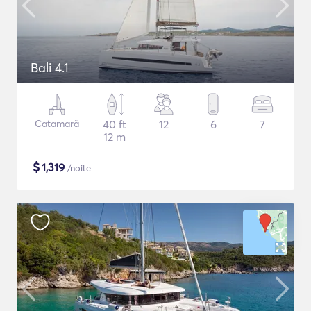
Bali 4.1
Catamarã
40 ft
12
6
7
12 m
$
1,319
/noite