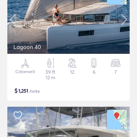
Lagoon 40
Catamarã
39 ft
12
6
7
12 m
$
1,251
/noite