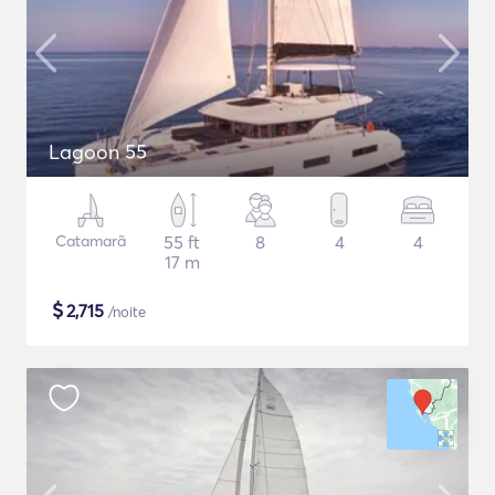
Lagoon 55
Catamarã
55 ft
8
4
4
17 m
$
2,715
/noite