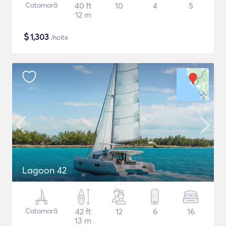
Catamarã
40 ft
10
4
5
12 m
$
1,303
/noite
Lagoon 42
Catamarã
42 ft
12
6
16
13 m