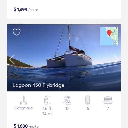
$
1,499
/noite
Lagoon 450 Flybridge
Catamarã
46 ft
12
6
7
14 m
$
1,680
/noite