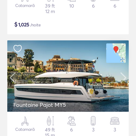
Catamarã
39 ft
10
6
6
12 m
$
1,025
/noite
Fountaine Pajot MY5
Catamarã
49 ft
6
3
3
15 m