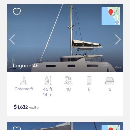
Lagoon 46
Catamarã
46 ft
10
6
6
14 m
$
1,632
/noite