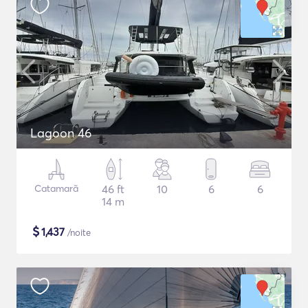
Lagoon 46
Catamarã
46 ft
10
6
6
14 m
$
1,437
/noite