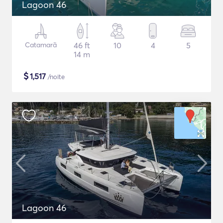
Lagoon 46
Catamarã
46 ft
10
4
5
14 m
$
1,517
/noite
Lagoon 46