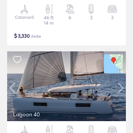
Catamarã
46 ft
6
3
3
14 m
$
3,330
/noite
Lagoon 40