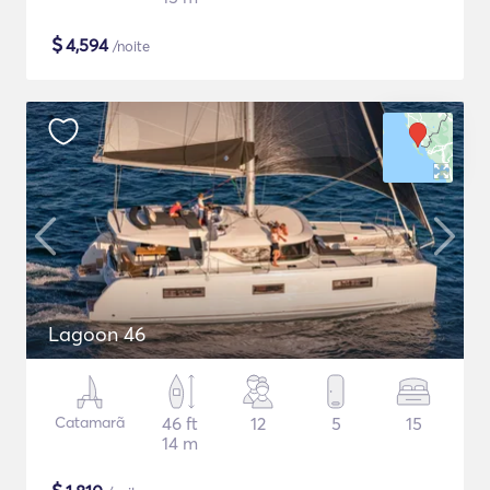
$
4,594
/noite
Lagoon 46
Catamarã
46 ft
12
5
15
14 m