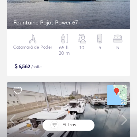
Fountaine Pajot Power 67
Catamarã de Poder
65 ft
10
5
5
20 m
$
6,562
/noite
Filtros