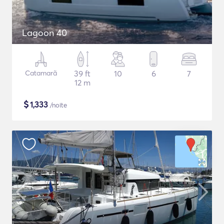
Lagoon 40
Catamarã
39 ft
10
6
7
12 m
$
1,333
/noite