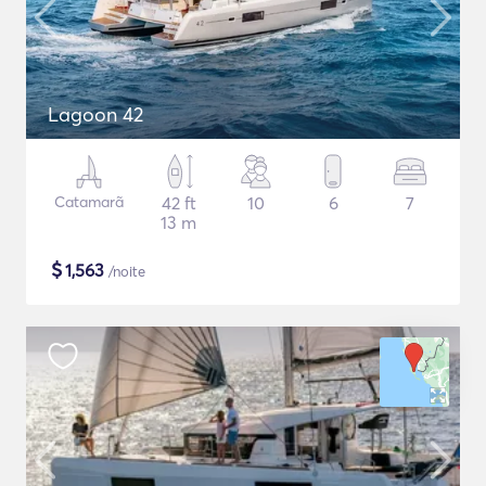
Lagoon 42
Catamarã
42 ft
10
6
7
13 m
$
1,563
/noite