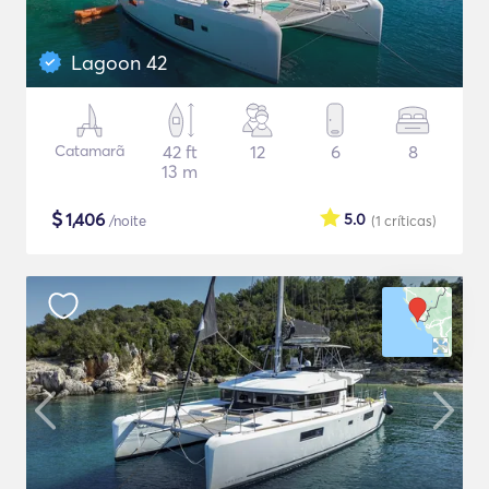
Lagoon 42
Catamarã
42 ft
12
6
8
13 m
$
1,406
5.0
/noite
(1
críticas
)