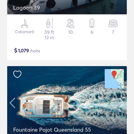
Lagoon 39
Catamarã
39 ft
10
6
7
12 m
$
1,079
/noite
Fountaine Pajot Queensland 55