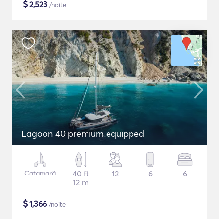
$
2,523
/noite
Lagoon 40 premium equipped
Catamarã
40 ft
12
6
6
12 m
$
1,366
/noite