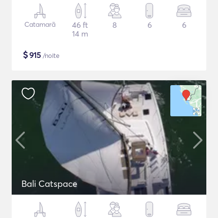
Catamarã
46 ft
8
6
6
14 m
$
915
/noite
Bali Catspace