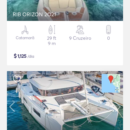
RIB ORIZON 2O21
Catamarã
29 ft
9 Cruzeiro
0
9 m
$
1,125
/dia