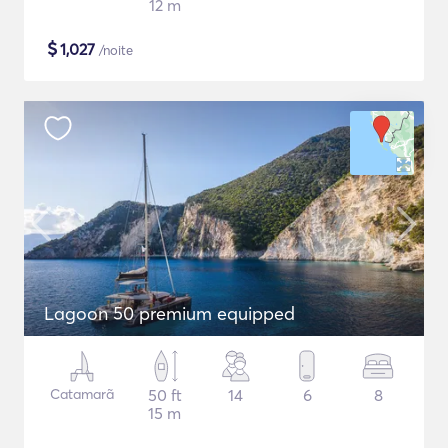
12 m
$
1,027
/noite
Lagoon 50 premium equipped
Catamarã
50 ft
14
6
8
15 m