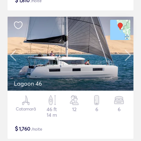
$
1,810
/noite
Lagoon 46
Catamarã
46 ft
12
6
6
14 m
$
1,760
/noite