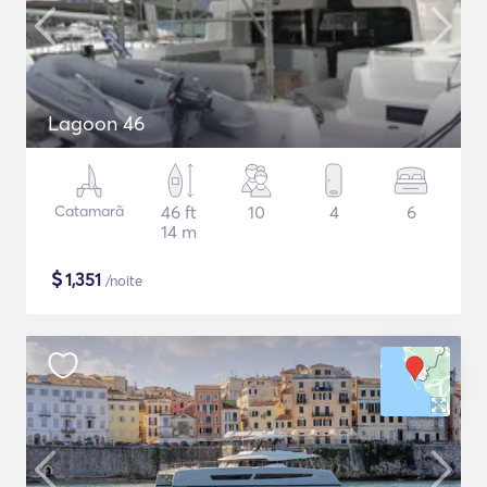
Lagoon 46
Catamarã
46 ft
10
4
6
14 m
$
1,351
/noite