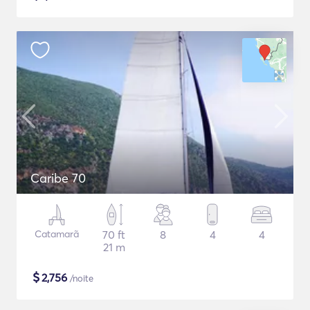
Caribe 70
Catamarã
70 ft
8
4
4
21 m
$
2,756
/noite