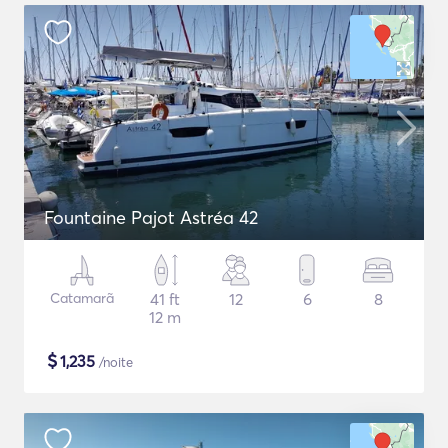
Fountaine Pajot Astréa 42
Catamarã
41 ft
12
6
8
12 m
$
1,235
/noite