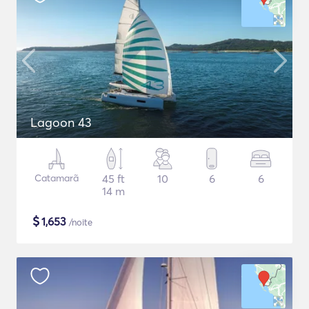
Lagoon 43
Catamarã
45 ft
10
6
6
14 m
$
1,653
/noite