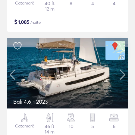
Catamarã
40 ft
8
4
4
12 m
$
1,085
/noite
Bali 4.6 - 2023
Catamarã
46 ft
10
5
6
14 m