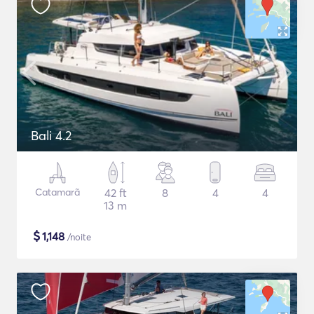
Bali 4.2
Catamarã
42 ft
8
4
4
13 m
$
1,148
/noite