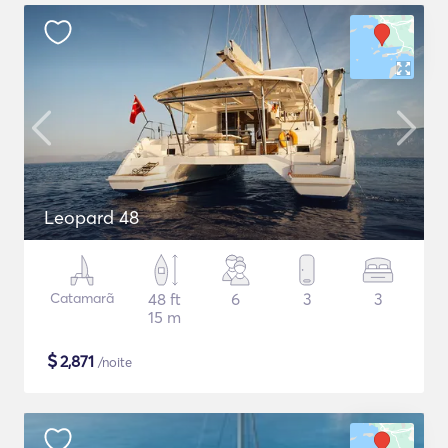
Leopard 48
Catamarã
48 ft
6
3
3
15 m
$
2,871
/noite