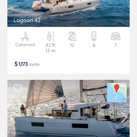
Lagoon 42
Catamarã
42 ft
12
6
7
13 m
$
1,173
/noite