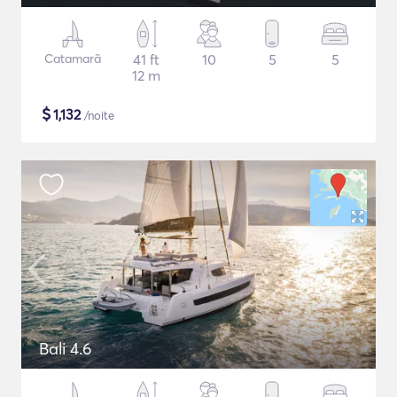
Catamarã
41 ft
10
5
5
12 m
$
1,132
/noite
Bali 4.6