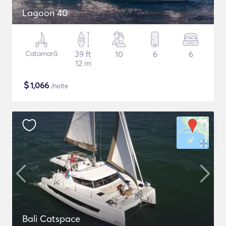
Lagoon 40
Catamarã
39 ft
10
6
6
12 m
$
1,066
/noite
Bali Catspace