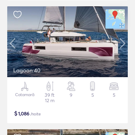
Lagoon 40
Catamarã
39 ft
9
5
5
12 m
$
1,086
/noite