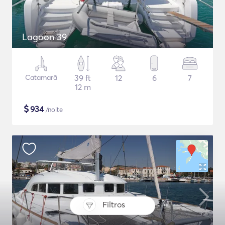
Lagoon 39
Catamarã
39 ft
12
6
7
12 m
$
934
/noite
Filtros