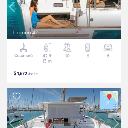
Lagoon 42
Catamarã
42 ft
10
6
6
13 m
$
1,672
/noite