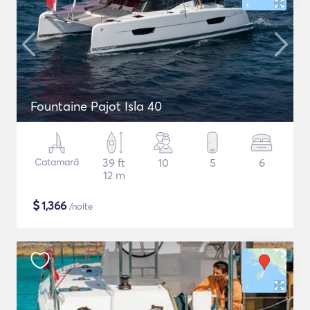
Fountaine Pajot Isla 40
Catamarã
39 ft
10
5
6
12 m
$
1,366
/noite