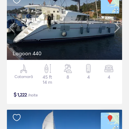
Lagoon 440
Catamarã
45 ft
8
4
4
14 m
$
1,222
/noite