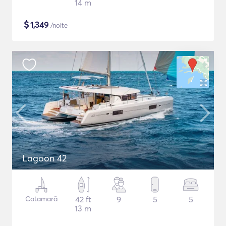
14 m
$
1,349
/noite
Lagoon 42
Catamarã
42 ft
9
5
5
13 m