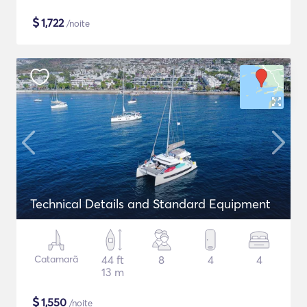
$
1,722
/noite
Technical Details and Standard Equipment
Catamarã
44 ft
8
4
4
13 m
$
1,550
/noite