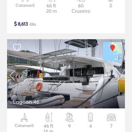
Catamarã
66 ft
60
3
20 m
Cruzeiro
$
8,613
/dia
Lagoon 46
Catamarã
46 ft
9
4
7
14 m