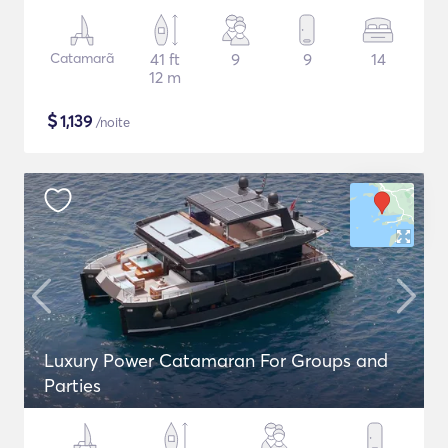
Catamarã
41 ft
9
9
14
12 m
$
1,139
/noite
Luxury Power Catamaran For Groups and
Parties