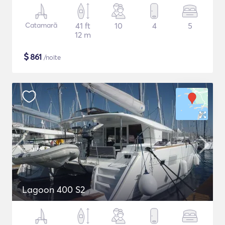
Catamarã
41 ft
10
4
5
12 m
$
861
/noite
Lagoon 400 S2