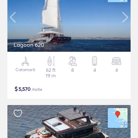
Lagoon 620
Catamarã
62 ft
8
4
4
19 m
$
5,570
/noite