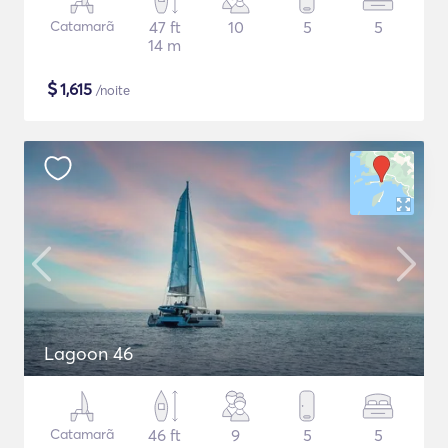
Catamarã
47 ft
10
5
5
14 m
$
1,615
/noite
Lagoon 46
Catamarã
46 ft
9
5
5