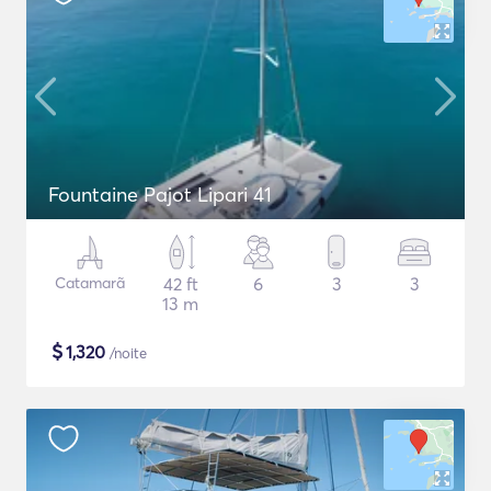
Fountaine Pajot Lipari 41
Catamarã
42 ft
6
3
3
13 m
$
1,320
/noite