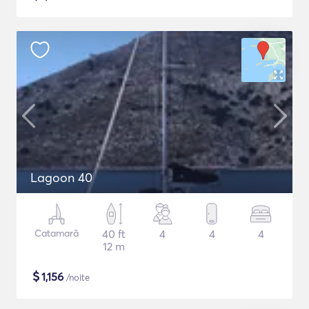
Lagoon 40
Catamarã
40 ft
4
4
4
12 m
$
1,156
/noite