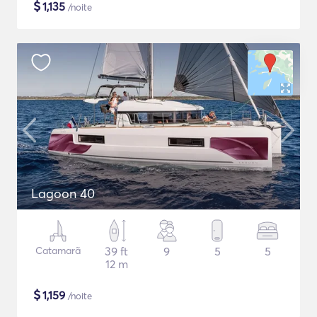
$
1,135
/noite
Lagoon 40
Catamarã
39 ft
9
5
5
12 m
$
1,159
/noite