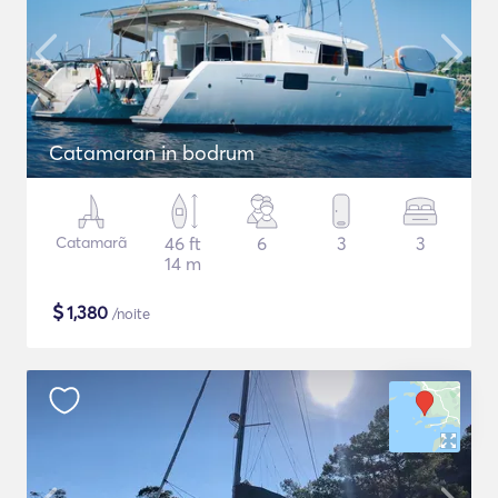
Catamaran in bodrum
Catamarã
46 ft
6
3
3
14 m
$
1,380
/noite