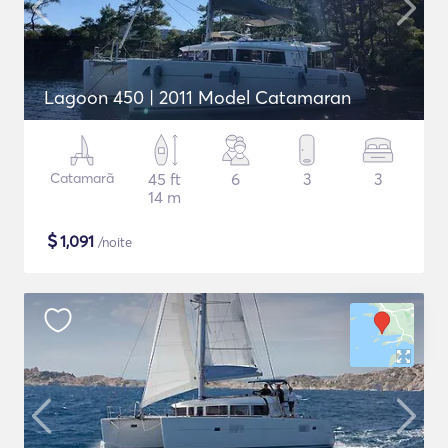
Lagoon 450 | 2011 Model Catamaran
Catamarã
45 ft
6
3
3
14 m
$
1,091
/noite