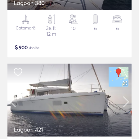
Lagoon 380
Catamarã
38 ft
10
6
6
12 m
$
900
/noite
Lagoon 421