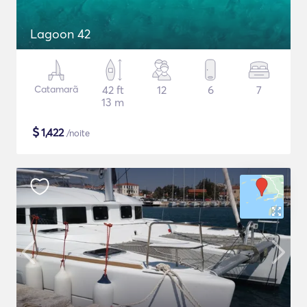
Lagoon 42
Catamarã
42 ft
12
6
7
13 m
$
1,422
/noite