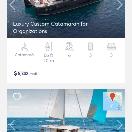
Luxury Custom Catamaran for
Organizations
Catamarã
66 ft
6
3
3
20 m
$
5,742
/noite