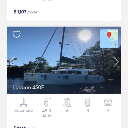
$
1,107
/noite
Lagoon 450F
Catamarã
45 ft
6
3
3
14 m