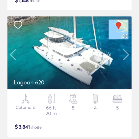
$
1,148
/noite
Lagoon 620
Catamarã
66 ft
8
4
5
20 m
$
3,841
/noite