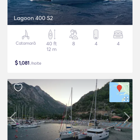
Lagoon 400 S2
Catamarã
40 ft
8
4
4
12 m
$
1,081
/noite