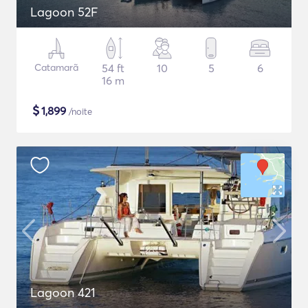
Lagoon 52F
Catamarã
54 ft
10
5
6
16 m
$
1,899
/noite
Lagoon 421