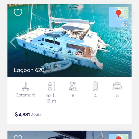
Lagoon 620
Catamarã
62 ft
8
4
5
19 m
$
4,881
/noite